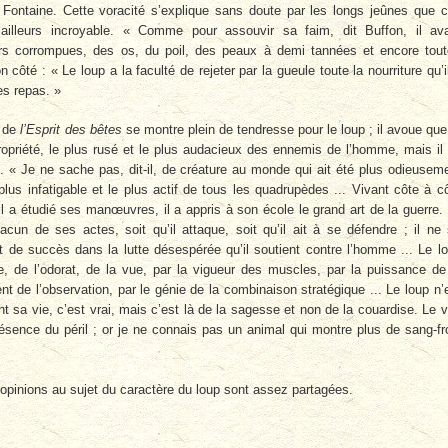
Fontaine. Cette voracité s’explique sans doute par les longs jeûnes que 
ailleurs incroyable. « Comme pour assouvir sa faim, dit Buffon, il av
airs corrompues, des os, du poil, des peaux à demi tannées et encore tou
côté : « Le loup a la faculté de rejeter par la gueule toute la nourriture qu’i
es repas. »
r de
l’Esprit des bêtes
se montre plein de tendresse pour le loup ; il avoue que
ropriété, le plus rusé et le plus audacieux des ennemis de l’homme, mais il 
 « Je ne sache pas, dit-il, de créature au monde qui ait été plus odieusem
plus infatigable et le plus actif de tous les quadrupèdes ... Vivant côte à c
 il a étudié ses manœuvres, il a appris à son école le grand art de la guerre.
cun de ses actes, soit qu’il attaque, soit qu’il ait à se défendre ; il ne
 de succès dans la lutte désespérée qu’il soutient contre l’homme ... Le l
ïe, de l’odorat, de la vue, par la vigueur des muscles, par la puissance de
nt de l’observation, par le génie de la combinaison stratégique ... Le loup n’
nt sa vie, c’est vrai, mais c’est là de la sagesse et non de la couardise. Le v
résence du péril ; or je ne connais pas un animal qui montre plus de sang-fr
 opinions au sujet du caractère du loup sont assez partagées.