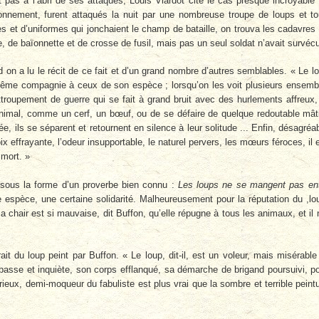
t pas à l’abri de ses attaques, Louis Viardot cite le cas presque incroyable
onnement, furent attaqués la nuit par une nombreuse troupe de loups et t
s et d’uniformes qui jonchaient le champ de bataille, on trouva les cadavres
, de baïonnette et de crosse de fusil, mais pas un seul soldat n’avait survéc
 on a lu le récit de ce fait et d’un grand nombre d’autres semblables. « Le l
s même compagnie à ceux de son espèce ; lorsqu’on les voit plusieurs ensemb
ttroupement de guerre qui se fait à grand bruit avec des hurlements affreux,
animal, comme un cerf, un bœuf, ou de se défaire de quelque redoutable mât
, ils se séparent et retournent en silence à leur solitude ... Enfin, désagréa
x effrayante, l’odeur insupportable, le naturel pervers, les mœurs féroces, il 
 mort. »
, sous la forme d’un proverbe bien connu :
Les loups ne se mangent pas en
e espèce, une certaine solidarité. Malheureusement pour la réputation du ,lo
 chair est si mauvaise, dit Buffon, qu’elle répugne à tous les animaux, et il 
it du loup peint par Buffon. « Le loup, dit-il, est un voleur, mais misérable
asse et inquiète, son corps efflanqué, sa démarche de brigand poursuivi, p
érieux, demi-moqueur du fabuliste est plus vrai que la sombre et terrible peint