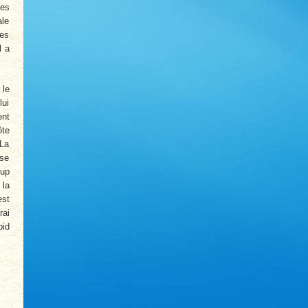
ces
ale
tes
l a
 le
lui
ent
ôte
 La
 se
oup
 la
est
rai
oid