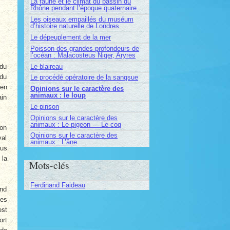
La faune et le climat du bassin du
Rhône pendant l’époque quaternaire.
Les oiseaux empaillés du muséum
d’histoire naturelle de Londres
Le dépeuplement de la mer
Poisson des grandes profondeurs de
l’océan : Malacosteus Niger, Aryres
Le blaireau
 du
 du
Le procédé opératoire de la sangsue
 en
Opinions sur le caractère des
animaux : le loup
ain
Le pinson
Opinions sur le caractère des
animaux : Le pigeon — Le coq
Son
Opinions sur le caractère des
val
animaux : L’âne
lus
 la
Mots-clés
Ferdinand Faideau
and
ses
est
ort