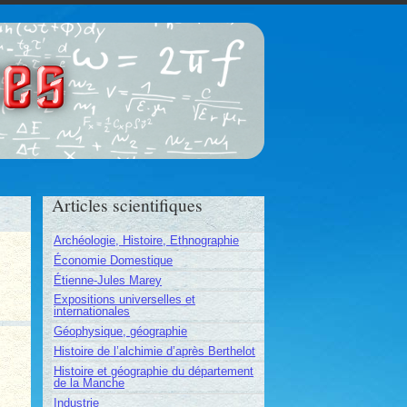
ces
Articles scientifiques
Archéologie, Histoire, Ethnographie
Économie Domestique
Étienne-Jules Marey
Expositions universelles et
internationales
Géophysique, géographie
Histoire de l’alchimie d’après Berthelot
Histoire et géographie du département
de la Manche
Industrie