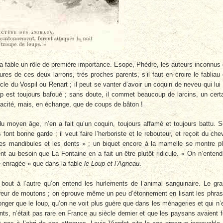
 la fable un rôle de première importance. Esope, Phèdre, les auteurs inconnus
es de ces deux larrons, très proches parents, s’il faut en croire le fabliau
cle du Vospil ou Renart ; il peut se vanter d’avoir un coquin de neveu qui lui
oup est toujours bafoué ; sans doute, il commet beaucoup de larcins, un cert
racité, mais, en échange, que de coups de bâton !
u moyen âge, n’en a fait qu’un coquin, toujours affamé et toujours battu. 
font bonne garde ; il veut faire l’herboriste et le rebouteur, et reçoit du che
es mandibules et les dents » ; un biquet encore à la mamelle se montre p
nt au besoin que La Fontaine en a fait un être plutôt ridicule. « On n’entend
e enragée » que dans la fable
le Loup et l’Agneau
.
 bout à l’autre qu’on entend les hurlements de l’animal sanguinaire. Le gr
oreur de moutons ; on éprouve même un peu d’étonnement en lisant les phra
 songer que le loup, qu’on ne voit plus guère que dans les ménageries et qui n’
ts, n’était pas rare en France au siècle dernier et que les paysans avaient f