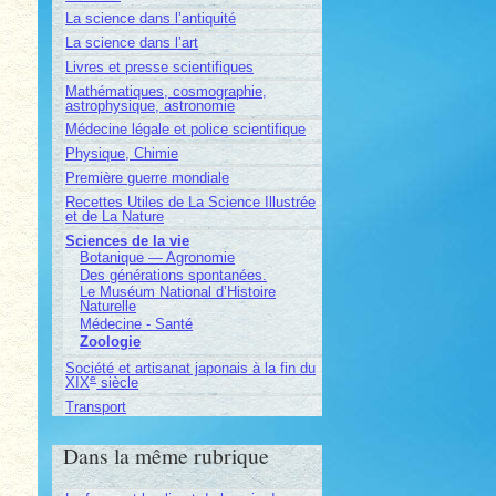
La science dans l’antiquité
La science dans l’art
Livres et presse scientifiques
Mathématiques, cosmographie,
astrophysique, astronomie
Médecine légale et police scientifique
Physique, Chimie
Première guerre mondiale
Recettes Utiles de La Science Illustrée
et de La Nature
Sciences de la vie
Botanique — Agronomie
Des générations spontanées.
Le Muséum National d’Histoire
Naturelle
Médecine - Santé
Zoologie
Société et artisanat japonais à la fin du
e
XIX
siècle
Transport
Dans la même rubrique