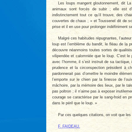
Les loups mangent gloutonnement, dit La 
animaux sont forcés de subir ; elle est d’
indistinctement tout ce qu’il trouve, des ch
couvertes de chaux ; » et Toussenel dit de son 
prise et il en use pour prolonger indéfiniment s
Malgré ces habitudes répugnantes, l’auteu
loup est l’emblème du bandit, le fléau de la p
découvre néanmoins toutes sortes de qualités.
vilipendée et calomniée que le loup. C’est le 
avec l’homme, il s’est instruit de sa tactique,
prudence et la circonspection président à cha
pardonnerait pas d’omettre le moindre élément
l’emporte sur le chien par la finesse de l’ou
mâchoire, par la mémoire des lieux, par le tale
pas poltron ; il n’aime pas à exposer inutileme
courage se caractérise par le sang-froid en p
dans le péril que le loup. »
Par ces quelques citations, on voit que les
F. FAIDEAU.