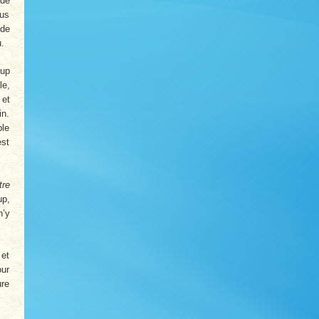
 de
ous
 de
u.
oup
le,
 et
in.
ble
est
tre
up,
n’y
 et
our
ure