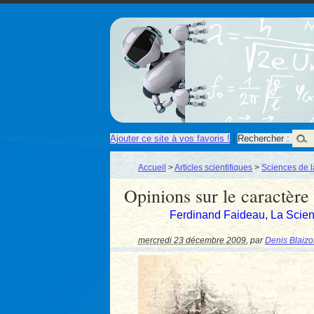
Ajouter ce site à vos favoris !
|
Rechercher :
Accueil
>
Articles scientifiques
>
Sciences de l
Opinions sur le caractère
Ferdinand Faideau, La Scienc
mercredi 23 décembre 2009
,
par
Denis Blaizo