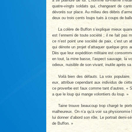
à se plaindre de lui. L’homme lui-même n’étai
quatre-vingts soldats qui, changeant de cant
dévorés sur place. Au milieu des débris d’arme
deux ou trois cents loups tués à coups de balle
La colère de Buffon s’explique mieux quand
est l’ennemi de toute société ; il ne fait pa
ce n’est point une société de paix, c’est un a
qui dénote un projet d’attaquer quelque gros 
Dès que leur expédition militaire est consommée
en tout, la mine basse, l’aspect sauvage, la voi
odieux, nuisible de son vivant, inutile après sa
Voilà bien des défauts. La voix populaire
eux
, attribue cependant aux individus de cett
ce proverbe est faux comme tant d’autres. « Sa
a que le loup qui mange volontiers du loup. »
Taine trouve beaucoup trop chargé le portra
malheureux. On n’a qu’à voir sa physionomie b
lui donner d’abord son rôle, Le portrait demi-s
de Buffon. »