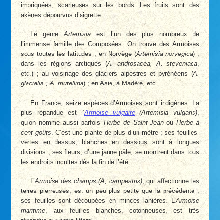
imbriquées, scarieuses sur les bords. Les fruits sont des
akènes dépourvus d’aigrette.
Le genre
Artemisia
est l’un des plus nombreux de
l’immense famille des Composées. On trouve des Armoises
sous toutes les latitudes ; en Norvège (
Artemisia norvegica
) ;
dans les régions arctiques (
A. androsacea, A. steveniaca
,
etc.) ; au voisinage des glaciers alpestres et pyrénéens (
A.
glacialis ; A. mutellina
) ; en Asie, à Madère, etc.
En France, seize espèces d’Armoises sont indigènes. La
plus répandue est l’
Armoise vulgaire
(Artemisia vulgaris)
,
qu’on nomme aussi parfois
Herbe de Saint-Jean
ou
Herbe à
cent goûts
. C’est une plante de plus d’un mètre ; ses feuilles-
vertes en dessus, blanches en dessous sont à longues
divisions ; ses fleurs, d’une jaune pâle, se montrent dans tous
les endroits incultes dès la fin de l’été.
L’
Armoise des champs (A, campestris)
, qui affectionne les
terres pierreuses, est un peu plus petite que la précédente ;
ses feuilles sont découpées en minces lanières. L’
Armoise
maritime
, aux feuilles blanches, cotonneuses, est très