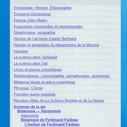
Archéologie, Histoire, Ethnographie
Économie Domestique
Étienne-Jules Marey
Expositions universelles et internationales
Géophysique, géographie
Histoire de l’alchimie d’après Berthelot
Histoire et géographie du département de la Manche
Industrie
La science dans l’antiquité
La science dans l’art
Livres et presse scientifiques
Mathématiques, cosmographie, astrophysique, astronomie
Médecine légale et police scientifique
Physique, Chimie
Première guerre mondiale
Recettes Utiles de La Science Illustrée et de La Nature
Sciences de la vie
Botanique — Agronomie
Agronomie
Botanique de Ferdinand Faideau
L’herbier de Ferdinand Faideau