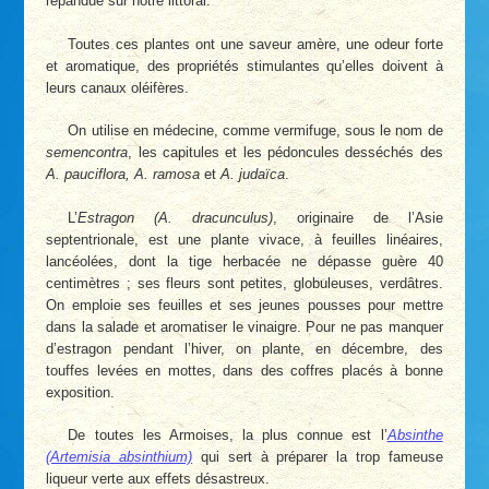
répandue sur notre littoral.
Toutes ces plantes ont une saveur amère, une odeur forte
et aromatique, des propriétés stimulantes qu’elles doivent à
leurs canaux oléifères.
On utilise en médecine, comme vermifuge, sous le nom de
semencontra
, les capitules et les pédoncules desséchés des
A. pauciflora, A. ramosa
et
A. judaïca
.
L’
Estragon (A. dracunculus)
, originaire de l’Asie
septentrionale, est une plante vivace, à feuilles linéaires,
lancéolées, dont la tige herbacée ne dépasse guère 40
centimètres ; ses fleurs sont petites, globuleuses, verdâtres.
On emploie ses feuilles et ses jeunes pousses pour mettre
dans la salade et aromatiser le vinaigre. Pour ne pas manquer
d’estragon pendant l’hiver, on plante, en décembre, des
touffes levées en mottes, dans des coffres placés à bonne
exposition.
De toutes les Armoises, la plus connue est l’
Absinthe
(Artemisia absinthium)
qui sert à préparer la trop fameuse
liqueur verte aux effets désastreux.