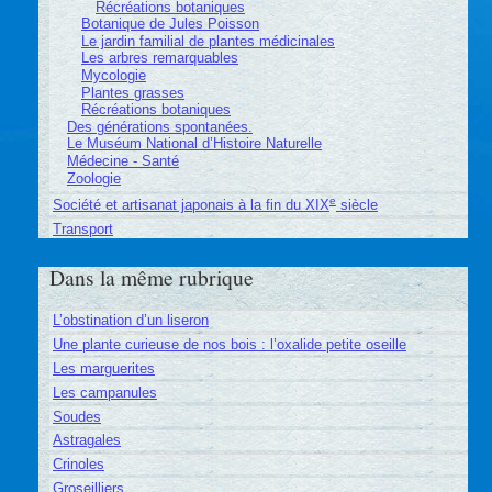
Récréations botaniques
Botanique de Jules Poisson
Le jardin familial de plantes médicinales
Les arbres remarquables
Mycologie
Plantes grasses
Récréations botaniques
Des générations spontanées.
Le Muséum National d’Histoire Naturelle
Médecine - Santé
Zoologie
e
Société et artisanat japonais à la fin du XIX
siècle
Transport
Dans la même rubrique
L’obstination d’un liseron
Une plante curieuse de nos bois : l’oxalide petite oseille
Les marguerites
Les campanules
Soudes
Astragales
Crinoles
Groseilliers