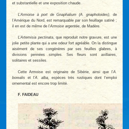
et substantielle et une exposition chaude.
L’
Armoise à port de Gnaphalium (A. gnapholoides)
, de
l’Amérique du Nord, est remarquable par son feuillage satiné ;
il en est de même de l’
Armoise argentée
, de Madère.
L’
Artemisia pectinata
, que reproduit notre gravure, est une
jolie petite plante qui a une odeur fort agréable. On la distingue
aisément de ses congénères par ses feuilles glabres, à
divisions pennées simples. Ses fleurs sont axillaires,
solitaires et sessiles.
Cette Armoise est originaire de Sibérie, ainsi que l’
A.
borealis
et l’
A. alba
, espèces très rustiques dont l’emploi
ornemental est encore trop limité.
F. FAIDEAU