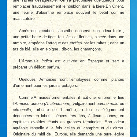
une saveur désagréable. On l’a préconisée quelquefois pour
remplacer frauduleusement le houblon dans la bière.En Orient,
une feuille d’absinthe remplace souvent le bétel comme
masticatoire.
Après dessiccation, l’absinthe conserve son odeur forte ;
une petite botte de tiges feuillées et fleuries, placée dans une
armoire, empêche l’attaque des étoffes par les mites ; dans un
tas de blé, elle en éloigne ; dit-on, les charançons.
L’
Artemisia indica
est cultivée en Espagne et sert à
préparer un délicat parfum.
Quelques Armoises sont employées comme plantes
d’ornement pour les jardins potagers.
Comme Armoises ornementales, il faut citer en premier lieu
l’
Armoise aurone (A. abrotanum)
. vulgairement
aurone mâle
ou
citronnelle
, arbuste de 1 mètre, à feuilles élégamment
découpées en lobes linéaires très fins, à fleurs jaunes, en
capitules ovoïdes réunis en grappes terminales. Son odeur
agréable rappelle à la fois celles du camphre et du citron.
Originaire du midi de l’Europe, elle demande une terre légère