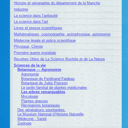
Histoire et géographie du département de la Manche
Industrie
La science dans l’antiquité
La science dans l’art
Livres et presse scientifiques
Mathématiques, cosmographie, astrophysique, astronomie
Médecine légale et police scientifique
Physique, Chimie
Première guerre mondiale
Recettes Utiles de La Science Illustrée et de La Nature
Sciences de la vie
Botanique — Agronomie
Agronomie
Botanique de Ferdinand Faideau
Botanique de Jules Poisson
Le jardin familial de plantes médicinales
Les arbres remarquables
Mycologie
Plantes grasses
Récréations botaniques
Des générations spontanées.
Le Muséum National d’Histoire Naturelle
Médecine - Santé
Zoologie