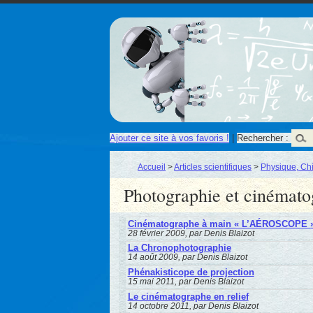
Ajouter ce site à vos favoris !
|
Rechercher :
Accueil
>
Articles scientifiques
>
Physique, Ch
Photographie et cinémato
Cinématographe à main « L’AÉROSCOPE 
28 février 2009, par Denis Blaizot
La Chronophotographie
14 août 2009, par Denis Blaizot
Phénakisticope de projection
15 mai 2011, par Denis Blaizot
Le cinématographe en relief
14 octobre 2011, par Denis Blaizot