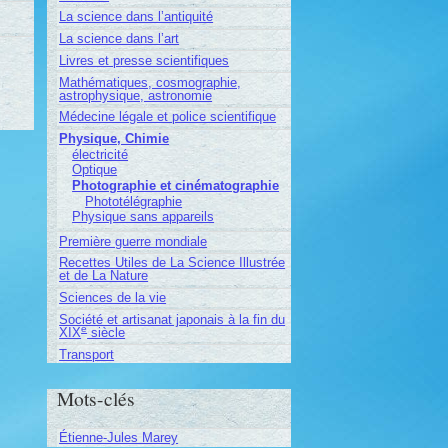
La science dans l’antiquité
La science dans l’art
Livres et presse scientifiques
Mathématiques, cosmographie,
astrophysique, astronomie
Médecine légale et police scientifique
Physique, Chimie
électricité
Optique
Photographie et cinématographie
Phototélégraphie
Physique sans appareils
Première guerre mondiale
Recettes Utiles de La Science Illustrée
et de La Nature
Sciences de la vie
Société et artisanat japonais à la fin du
e
XIX
siècle
Transport
Mots-clés
Étienne-Jules Marey