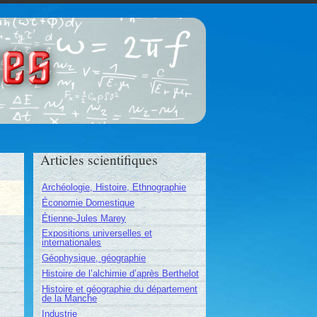
ces
Articles scientifiques
Archéologie, Histoire, Ethnographie
Économie Domestique
Étienne-Jules Marey
Expositions universelles et
internationales
Géophysique, géographie
Histoire de l’alchimie d’après Berthelot
Histoire et géographie du département
de la Manche
Industrie