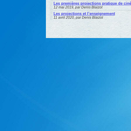
Les premières projections pratique de ciné
12 mai 2019, par Denis Blaizot
Les projections et l’enseignement
11 avril 2020, par Denis Blaizot