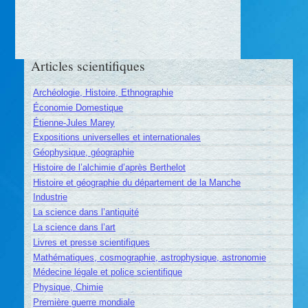
Articles scientifiques
Archéologie, Histoire, Ethnographie
Économie Domestique
Étienne-Jules Marey
Expositions universelles et internationales
Géophysique, géographie
Histoire de l’alchimie d’après Berthelot
Histoire et géographie du département de la Manche
Industrie
La science dans l’antiquité
La science dans l’art
Livres et presse scientifiques
Mathématiques, cosmographie, astrophysique, astronomie
Médecine légale et police scientifique
Physique, Chimie
Première guerre mondiale