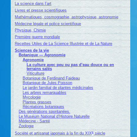
La science dans l’art
Livres et presse scientifiques
Mathématiques, cosmographie, astrophysique, astronomie
Médecine légale et police scientifique
Physique, Chimie
Première guerre mondiale
Recettes Utiles de La Science Illustrée et de La Nature
Sciences de la vie
Botanique — Agronomie
Agronomie
La culture avec peu ou pas d’eau douce ou en
terrains salés
Viticulture
Botanique de Ferdinand Faideau
Botanique de Jules Poisson
Le jardin familial de plantes médicinales
Les arbres remarquables
Mycologie
Plantes grasses
Récréations botaniques
Des générations spontanées.
Le Muséum National d’Histoire Naturelle
Médecine - Santé
Zoologie
e
Société et artisanat japonais à la fin du XIX
siècle