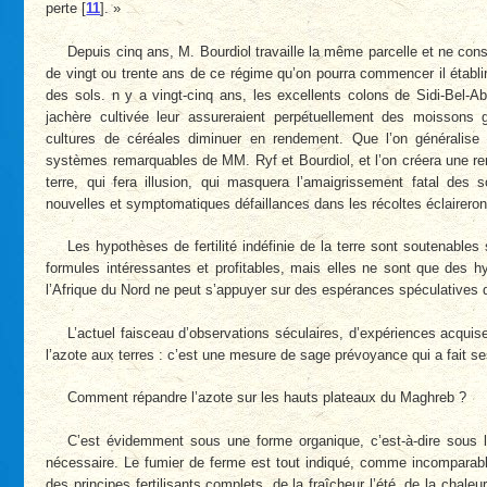
perte
[
11
]
. »
Depuis cinq ans, M. Bourdiol travaille la même parcelle et ne con
de vingt ou trente ans de ce régime qu’on pourra commencer il établir
des sols. n y a vingt-cinq ans, les excellents colons de Sidi-Bel-A
jachère cultivée leur assureraient perpétuellement des moissons g
cultures de céréales diminuer en rendement. Que l’on généralise
systèmes remarquables de MM. Ryf et Bourdiol, et l’on créera une rena
terre, qui fera illusion, qui masquera l’amaigrissement fatal de
nouvelles et symptomatiques défaillances dans les récoltes éclaireront
Les hypothèses de fertilité indéfinie de la terre sont soutenables 
formules intéressantes et profitables, mais elles ne sont que des 
l’Afrique du Nord ne peut s’appuyer sur des espérances spéculatives q
L’actuel faisceau d’observations séculaires, d’expériences acquise
l’azote aux terres : c’est une mesure de sage prévoyance qui a fait s
Comment répandre l’azote sur les hauts plateaux du Maghreb ?
C’est évidemment sous une forme organique, c’est-à-dire sous la 
nécessaire. Le fumier de ferme est tout indiqué, comme incomparab
des principes fertilisants complets, de la fraîcheur l’été, de la chaleu