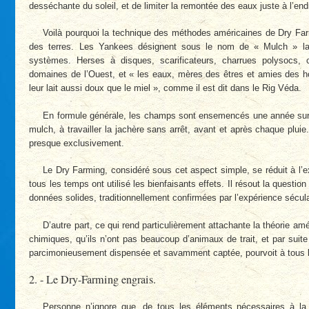
desséchante du soleil, et de limiter la remontée des eaux juste à l’end
Voilà pourquoi la technique des méthodes américaines de Dry Farm
des terres. Les Yankees désignent sous le nom de « Mulch » la
systèmes. Herses à disques, scarificateurs, charrues polysocs, c
domaines de l’Ouest, et « les eaux, mères des êtres et amies des ho
leur lait aussi doux que le miel », comme il est dit dans le Rig Véda.
En formule générale, les champs sont ensemencés une année sur 
mulch, à travailler la jachère sans arrêt, avant et après chaque plui
presque exclusivement.
Le Dry Farming, considéré sous cet aspect simple, se réduit à l’ex
tous les temps ont utilisé les bienfaisants effets. Il résout la questio
données solides, traditionnellement confirmées par l’expérience sécu
D’autre part, ce qui rend particulièrement attachante la théorie amé
chimiques, qu’ils n’ont pas beaucoup d’animaux de trait, et par suite
parcimonieusement dispensée et savamment captée, pourvoit à tous l
2. - Le Dry-Farming engrais.
Personne n’ignore que, de tous les éléments nécessaires à la v