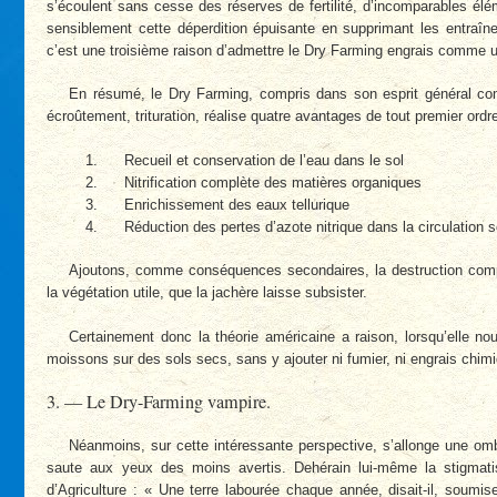
s’écoulent sans cesse des réserves de fertilité, d’incomparables élém
sensiblement cette déperdition épuisante en supprimant les entraîne
c’est une troisième raison d’admettre le Dry Farming engrais comme u
En résumé, le Dry Farming, compris dans son esprit général com
écroûtement, trituration, réalise quatre avantages de tout premier ordre
Recueil et conservation de l’eau dans le sol
Nitrification complète des matières organiques
Enrichissement des eaux tellurique
Réduction des pertes d’azote nitrique dans la circulation s
Ajoutons, comme conséquences secondaires, la destruction comp
la végétation utile, que la jachère laisse subsister.
Certainement donc la théorie américaine a raison, lorsqu’elle no
moissons sur des sols secs, sans y ajouter ni fumier, ni engrais chim
3. — Le Dry-Farming vampire.
Néanmoins, sur cette intéressante perspective, s’allonge une omb
saute aux yeux des moins avertis. Dehérain lui-même la stigmati
d’Agriculture : « Une terre labourée chaque année, disait-il, soumi