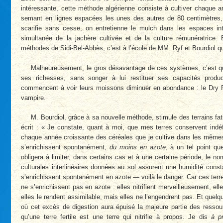
intéressante, cette méthode algérienne consiste à cultiver chaque a
semant en lignes espacées les unes des autres de 80 centimètres, 
scarifie sans cesse, on entretienne le mulch dans les espaces inter
simultanée de la jachère cultivée et de la culture rémunératrice. E
méthodes de Sidi-Bel-Abbès, c’est à l’école de MM. Ryf et Bourdiol qu
Malheureusement, le gros désavantage de ces systèmes, c’est qu
ses richesses, sans songer à lui restituer ses capacités produ
commencent à voir leurs moissons diminuer en abondance : le Dry Fa
vampire.
M. Bourdiol, grâce à sa nouvelle méthode, stimule des terrains fatigu
écrit : « Je constate, quant à moi, que mes terres conservent ind
chaque année croissante des céréales que je cultive dans les mêmes 
s’enrichissent spontanément,
du moins en azote
, à un tel point q
obligera à limiter, dans certains cas et à une certaine période, le n
culturales interlinéaires données au sol assurent une humidité const
s’enrichissent spontanément en azote — voilà le danger. Car ces terre
ne s’enrichissent pas en azote : elles nitrifient merveilleusement, el
elles le rendent assimilable, mais elles ne l’engendrent pas. Et quel
où cet excès de digestion aura épuisé la majeure partie des ressour
qu’une terre fertile est une terre qui nitrifie à propos. Je dis
à p