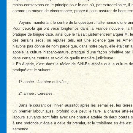
moins conservons-en le principe pour le cas où, par extraordinaire, il
comme un moyen de circonstance, propre à nous assurer de bons ens
Voyons maintenant le centre de la question : l’alternance d’une a
Pour ceux-là qui ont vécu longtemps dans la France nouvelle, la th
pratiqué de longue date, ainsi que le faisait justement remarquer M. l
des terrains secs, ou réputés tels, est une science que les Amé
n’avons pas donné de nom parce que, dans notre pays, elle était un a
appelé la culture hispano-maure, pratiqué d’une façon primitive par 
dans certains centres et voici de quelle manière judicieuse :
« En Algérie, c’est dans la région de Sidi-Bel-Abbès que la culture d
pratiqué est le suivant :
e
1
année : Jachère cultivée ;
e
2
année : Céréales.
Dans le courant de l’hiver, aussitôt après les semailles, les terres
un premier labour aussi profond que peut le faire la charrue atte
labours suivants sont faits avec une charrue attelée de deux bœufs 
à une profondeur égale à celle du premier, et le troisième en été est s
semence.