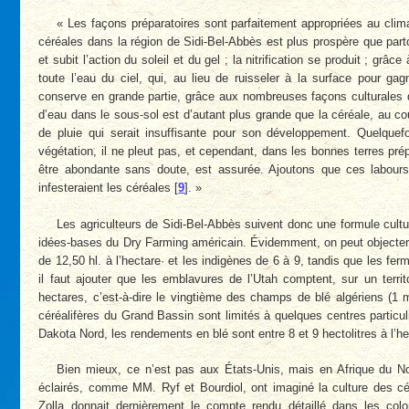
« Les façons préparatoires sont parfaitement appropriées au climat
céréales dans la région de Sidi-Bel-Abbès est plus prospère que parto
et subit l’action du soleil et du gel ; la nitrification se produit ; gr
toute l’eau du ciel, qui, au lieu de ruisseler à la surface pour g
conserve en grande partie, grâce aux nombreuses façons culturales qu
d’eau dans le sous-sol est d’autant plus grande que la céréale, au co
de pluie qui serait insuffisante pour son développement. Quelquef
végétation, il ne pleut pas, et cependant, dans les bonnes terres pré
être abondante sans doute, est assurée. Ajoutons que ces labours
infesteraient les céréales
[
9
]
. »
Les agriculteurs de Sidi-Bel-Abbès suivent donc une formule cultu
idées-bases du Dry Farming américain. Évidemment, on peut objecter 
de 12,50 hl. à l’hectare
·
et les indigènes de 6 à 9, tandis que les fermi
il faut ajouter que les emblavures de l’Utah comptent, sur un territ
hectares, c’est-à-dire le vingtième des champs de blé algériens (1 
céréalifères du Grand Bassin sont limités à quelques centres particu
Dakota Nord, les rendements en blé sont entre 8 et 9 hectolitres à l’he
Bien mieux, ce n’est pas aux États-Unis, mais en Afrique du No
éclairés, comme MM. Ryf et Bourdiol, ont imaginé la culture des c
Zolla donnait dernièrement le compte rendu détaillé dans les co