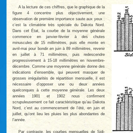
A la lecture de ces chiffres, que le graphique de la
figure 4 concentre plus objectivement, une
observation de première importance saute aux yeux :
c’est la climatérie très spéciale du Dakota Nord.
Dans cet État, la courbe de la moyenne générale
commence en janvier-février à des chutes
minuscules de 15 millimètres, puis elle monte en
avril-mai pour bondir en juin à 89 millimètres, revenir
en juillet à 71 millimètres, puis redescendre
progressivement à 15-18 millimètres en novembre-
décembre. Comme une moyenne générale donne des
indications d’ensemble, qui peuvent masquer de
grosses irrégularités de répartition mensuelle, il est
nécessaire d’opposer une ou deux années
quelconques à cette moyenne générale. Les deux
années 1901 et 1902 nous confirment
scrupuleusement ce fait caractéristique qu’au Dakota
Nord, c’est au commencement de l’été, en juin et
juillet, qu’ont lieu les pluies les plus abondantes de
l’année.
Par contraste, les courbes mensuelles de Sidi-