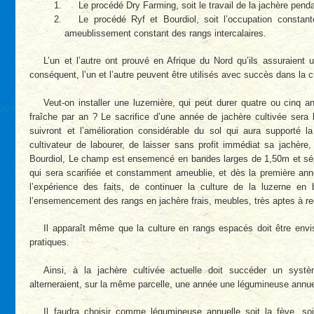
Le procédé Dry Farming, soit le travail de la jachère pend
Le procédé Ryf et Bourdiol, soit l’occupation consta
ameublissement constant des rangs intercalaires.
L’un et l’autre ont prouvé en Afrique du Nord qu’ils assuraient 
conséquent, l’un et l’autre peuvent être utilisés avec succès dans la c
Veut-on installer une luzernière, qui peut durer quatre ou cinq a
fraîche par an ? Le sacrifice d’une année de jachère cultivée sera 
suivront et l’amélioration considérable du sol qui aura supporté 
cultivateur de labourer, de laisser sans profit immédiat sa jachère,
Bourdiol, Le champ est ensemencé en bandes larges de 1,50m et sép
qui sera scarifiée et constamment ameublie, et dès la première année 
l’expérience des faits, de continuer la culture de la luzerne e
l’ensemencement des rangs en jachère frais, meubles, très aptes à re
Il apparaît même que la culture en rangs espacés doit être e
pratiques.
Ainsi, à la jachère cultivée actuelle doit succéder un systè
alterneraient, sur la même parcelle, une année une légumineuse annuel
Il faudra choisir comme légumineuse annuelle soit la fève, soi