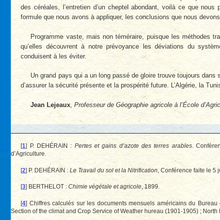
des céréales, l’entretien d’un cheptel abondant, voilà ce que nous 
formule que nous avons à appliquer, les conclusions que nous devons 
Programme vaste, mais non téméraire, puisque les méthodes tra
qu’elles découvrent à notre prévoyance les déviations du systè
conduisent à les éviter.
Un grand pays qui a un long passé de gloire trouve toujours dans
d’assurer la sécurité présente et la prospérité future. L’Algérie, la Tun
Jean Lejeaux
,
Professeur de Géographie agricole à l’École d’Agricu
[
1
]
P. DEHÉRAIN :
Pertes et gains d’azote des terres arables
. Confére
d’Agriculture.
[
2
]
P. DEHÉRAIN :
Le Travail du sol et la Nitrification
, Conférence faite le 5
[
3
]
BERTHELOT :
Chimie végétale et agricole
, 1899.
[
4
]
Chiffres calculés sur les documents mensuels américains du Bureau c
Section of the climat and Crop Service of Weather hureau (1901-1905) ; North 