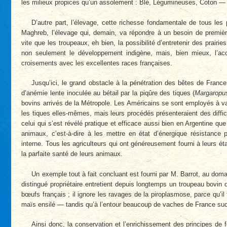
les milieux propices qu’un assolement : Blé, Légumineuses, Coton — surto
D’autre part, l’élevage, cette richesse fondamentale de tous les
Maghreb, l’élevage qui, demain, va répondre à un besoin de premièr
vite que les troupeaux, eh bien, la possibilité d’entretenir des prairie
non seulement le développement indigène, mais, bien mieux, l’accr
croisements avec les excellentes races françaises.
Jusqu’ici, le grand obstacle à la pénétration des bêtes de France,
d’anémie lente inoculée au bétail par la piqûre des tiques (
Margaropu
bovins arrivés de la Métropole. Les Américains se sont employés à v
les tiques elles-mêmes, mais leurs procédés présenteraient des difficu
celui qui s’est révélé pratique et efficace aussi bien en Argentine que 
animaux, c’est-à-dire à les mettre en état d’énergique résistance 
interne. Tous les agriculteurs qui ont généreusement fourni à leurs ét
la parfaite santé de leurs animaux.
Un exemple tout à fait concluant est fourni par M. Barrot, au doma
distingué propriétaire entretient depuis longtemps un troupeau bovi
bœufs français ; il ignore les ravages de la piroplasmose, parce qu’il
maïs ensilé — tandis qu’à l’entour beaucoup de vaches de France s
Ainsi donc, la conservation et l’enrichissement des principes de 