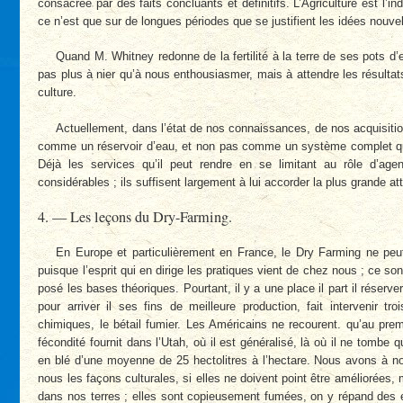
consacrée par des faits concluants et définitifs. L’Agriculture est l’ind
ce n’est que sur de longues périodes que se justifient les idées nouvel
Quand M. Whitney redonne de la fertilité à la terre de ses pots d’
pas plus à nier qu’à nous enthousiasmer, mais à attendre les résulta
culture.
Actuellement, dans l’état de nos connaissances, de nos acquisition
comme un réservoir d’eau, et non pas comme un système complet qui 
Déjà les services qu’il peut rendre en se limitant au rôle d’agen
considérables ; ils suffisent largement à lui accorder la plus grande at
4. — Les leçons du Dry-Farming.
En Europe et particulièrement en France, le Dry Farming ne peu
puisque l’esprit qui en dirige les pratiques vient de chez nous ; ce s
posé les bases théoriques. Pourtant, il y a une place il part il réserve
pour arriver il ses fins de meilleure production, fait intervenir tro
chimiques, le bétail fumier. Les Américains ne recourent. qu’au premi
fécondité fournit dans l’Utah, où il est généralisé, là où il ne tomb
en blé d’une moyenne de 25 hectolitres à l’hectare. Nous avons à
nous les façons culturales, si elles ne doivent point être améliorées,
dans nos terres ; elles sont copieusement fumées, on y répand des e