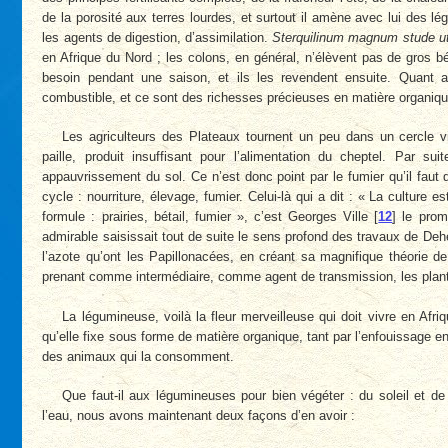
de la porosité aux terres lourdes, et surtout il amène avec lui des lég
les agents de digestion, d’assimilation.
Sterquilinum magnum stude u
en Afrique du Nord ; les colons, en général, n’élèvent pas de gros bé
besoin pendant une saison, et ils les revendent ensuite. Quant a
combustible, et ce sont des richesses précieuses en matière organiqu
Les agriculteurs des Plateaux tournent un peu dans un cercle vi
paille, produit insuffisant pour l’alimentation du cheptel. Par s
appauvrissement du sol. Ce n’est donc point par le fumier qu’il fau
cycle : nourriture, élevage, fumier. Celui-là qui a dit : « La culture e
formule : prairies, bétail, fumier », c’est Georges Ville
[
12
]
le promo
admirable saisissait tout de suite le sens profond des travaux de Dehér
l’azote qu’ont les Papillonacées, en créant sa magnifique théorie de 
prenant comme intermédiaire, comme agent de transmission, les plant
La légumineuse, voilà la fleur merveilleuse qui doit vivre en Afriq
qu’elle fixe sous forme de matière organique, tant par l’enfouissage e
des animaux qui la consomment.
Que faut-il aux légumineuses pour bien végéter : du soleil et d
l’eau, nous avons maintenant deux façons d’en avoir :