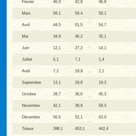
Février
46,0
42,8
46,9
Mars
58.1
59,4
58,1
Avril
44,5
51,5
54,7
Mai
34,9
46,2
35,1
Juin
12,1
27,2
14,1
Juillet
5,1
7,1
1,4
Août
7,2
19,9
2,1
Septembre
13,1
29,8
19,3
Octobre
28,7
36,6
45,3
Novembre
42,1
38,8
58,3
Décembre
56,5
52,1
63,0
Totaux
398,1
453,1
442,4