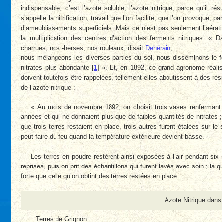
indispensable, c’est l’azote soluble, l’azote nitrique, parce qu’il r
s’appelle la nitrification, travail que l’on facilite, que l’on provoque,
d’ameublissements superficiels. Mais ce n’est pas seulement l’aération
la multiplication des centres d’action des ferments nitriques. « 
charrues, nos -herses, nos rouleaux, disait
Dehérain
,
nous mélangeons les diverses parties du sol, nous disséminons le fe
nitrates plus abondante
[
1
]
». Et, en 1892, ce grand agronome réalis
doivent toutefois être rappelées, tellement elles aboutissent à des rés
de l’azote nitrique :
« Au mois de novembre 1892, on choisit trois vases renfermant 
années et qui ne donnaient plus que de faibles quantités de nitrates ;
que trois terres restaient en place, trois autres furent étalées sur le
peut faire du feu quand la température extérieure devient basse.
Les terres en poudre restèrent ainsi exposées à l’air pendant six
reprises, puis on prit des échantillons qui furent lavés avec soin ; la q
forte que celle qu’on obtint des terres restées en place :
Azote Nitrique dans 
Terres de Grignon