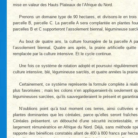
mise en valeur des Hauts Plateaux de l’Afrique du Nord.
Prenons un domaine type de 90 hectares, et divisons-le en trois
parcelle B, parcelle C. La parcelle A sera complantée en plantes fou
parcelles B et C supporteront l’assolement biennal, légumineuse sarcl
Au bout de quatre ans, la culture fourragère de la parcelle A p
l’assolement biennal. Quatre ans après, la prairie artificielle quitt
remplacée par la culture intensive. Et le cycle continue.
Une fois ce système de rotation adopté et poursuivi régulièremen
culture intensive, blé, légumineuse sarclés, et quatre années la prairie a
Certainement, ce système représente la formule complète à réalis
plus favorisées ; mais les colons n’en appliqueraient-ils seulement q
légumineuses sarclées, qu’ils sauvegarderaient le présent et garantiraie
N’oublions point qu’à tout moment ces terres, ainsi cultivées 
plantes dominantes que les céréales, parce qu’elles seront fraîches
Céréales présentent. un débouché d’une sécurité incontestable, 
largement rémunératrice en Afrique du Nord. Déjà, sans méthode spéci
rapporte des bénéfices constatés allant de 400 à 800 francs par hectar