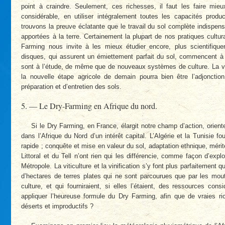
point à craindre. Seulement, ces richesses, il faut les faire mieux
considérable, en utiliser intégralement toutes les capacités prod
trouvons la preuve éclatante que le travail du sol complète indispens
apportées à la terre. Certainement la plupart de nos pratiques cultu
Farming nous invite à les mieux étudier encore, plus scientifique
disques, qui assurent un émiettement parfait du sol, commencent à pé
sont à l’étude, de même que de nouveaux systèmes de culture. La vie
la nouvelle étape agricole de demain pourra bien être l’adjonctio
préparation et d’entretien des sols.
5. — Le Dry-Farming en Afrique du nord.
Si le Dry Farming, en France, élargit notre champ d’action, oriente
dans l’Afrique du Nord d’un intérêt capital. L’Algérie et la Tunisie
rapide ; conquête et mise en valeur du sol, adaptation ethnique, méri
Littoral et du Tell n’ont rien qui les différencie, comme façon d’expl
Métropole. La viticulture et la vinification s’y font plus parfaitement 
d’hectares de terres plates qui ne sont parcourues que par les mou
culture, et qui fourniraient, si elles l’étaient, des ressources con
appliquer l’heureuse formule du Dry Farming, afin que de vraies r
déserts et improductifs ?