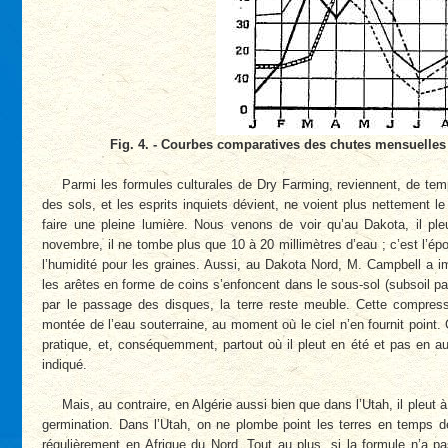
Fig. 4. - Courbes comparatives des chutes mensuelles
Parmi les formules culturales de Dry Farming, reviennent, de te
des sols, et les esprits inquiets dévient, ne voient plus nettement l
faire une pleine lumière. Nous venons de voir qu’au Dakota, il pleu
novembre, il ne tombe plus que 10 à 20 millimètres d’eau ; c’est l’é
l’humidité pour les graines. Aussi, au Dakota Nord, M. Campbell a i
les arêtes en forme de coins s’enfoncent dans le sous-sol (subsoil pa
par le passage des disques, la terre reste meuble. Cette compress
montée de l’eau souterraine, au moment où le ciel n’en fournit point. 
pratique, et, conséquemment, partout où il pleut en été et pas en
indiqué.
Mais, au contraire, en Algérie aussi bien que dans l’Utah, il pleu
germination. Dans l’Utah, on ne plombe point les terres en temps de s
régulièrement en Afrique du Nord. Tout au plus, si la formule n’a p