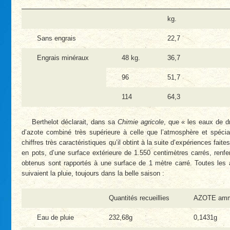
kg.
Sans engrais
22,7
Engrais minéraux
48 kg.
36,7
96
51,7
114
64,3
Berthelot déclarait, dans sa
Chimie agricole
, que « les eaux de d
d’azote combiné très supérieure à celle que l’atmosphère et spécial
chiffres très caractéristiques qu’il obtint à la suite d’expériences fai
en pots, d’une surface extérieure de 1.550 centimètres carrés, renfe
obtenus sont rapportés à une surface de 1 mètre carré. Toutes les a
suivaient la pluie, toujours dans la belle saison :
Quantités recueillies
AZOTE amm
Eau de pluie
232,68g
0,1431g