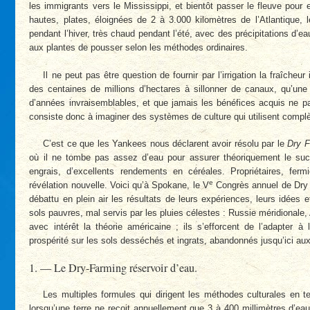
les immigrants vers le Mississippi, et bientôt passer le fleuve pour e
hautes, plates, éloignées de 2 à 3.000 kilomètres de l’Atlantique, 
pendant l’hiver, très chaud pendant l’été, avec des précipitations d’eau
aux plantes de pousser selon les méthodes ordinaires.
Il ne peut pas être question de fournir par l’irrigation la fraîcheu
des centaines de millions d’hectares à sillonner de canaux, qu’u
d’années invraisemblables, et que jamais les bénéfices acquis ne pai
consiste donc à imaginer des systèmes de culture qui utilisent compl
C’est ce que les Yankees nous déclarent avoir résolu par le
Dry F
où il ne tombe pas assez d’eau pour assurer théoriquement le succè
engrais, d’excellents rendements en céréales. Propriétaires, ferm
e
révélation nouvelle. Voici qu’à Spokane, le V
Congrès annuel de Dry F
débattu en plein air les résultats de leurs expériences, leurs idées 
sols pauvres, mal servis par les pluies célestes : Russie méridionale,
avec intérêt la théorie américaine ; ils s’efforcent de l’adapter à
prospérité sur les sols desséchés et ingrats, abandonnés jusqu’ici a
1. — Le Dry-Farming réservoir d’eau.
Les multiples formules qui dirigent les méthodes culturales en t
lorsqu’une terre ne reçoit annuellement que 3 à 400 millimètres d’eau,