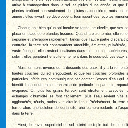
arrive à emmagasiner dans le sol les pluies d’une année, et que 
plantes profitent non seulement des pluies saisonnières, mais enc
année ; elles vivent, se développent, fournissent des récoltes rémunér
Chacun sait bien qu’un sol inculte se tasse, se nivelle, que ses pa
place en place de profondes fissures. Quand la pluie tombe, elle renco
séjourne et s’évapore rapidement, tandis que l’autre partie disparaît 
contraire, la terre soit constamment ameublie, émiettée, pulvérisée
vaste éponge ; elles restent localisées dans les couches supérieure
soleil ; elles pénètrent ensuite lentement dans le sous-sol. Les eaux so
Mais, en sens inverse de la descente des eaux, il y a la remontée p
hautes couches du sol s’égouttent, et que les couches profondes s
particules inférieures communiquent par contact l’excès d’eau qui l
bientôt l’eau souterraine, transmise de particule en particule, repar
évaporée. Or, plus les grains terreux sont étroitement associés,
échanges d’humidité se font facilement, plus l’eau revient vite
agglomérés, réunis, moins vite circule l’eau. Précisément, la terre 
forme alors une solution de continuité, une barrière isolante à l’a
dans la terre.
Ainsi, le travail superficiel du sol atteint ce triple but de recueil