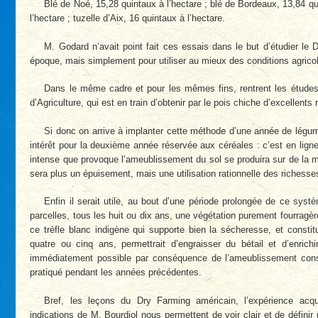
Blé de Noé, 15,28 quintaux à l’hectare ; blé de Bordeaux, 13,84 qu
l’hectare ; tuzelle d’Aix, 16 quintaux à l’hectare.
M. Godard n’avait point fait ces essais dans le but d’étudier le D
époque, mais simplement pour utiliser au mieux des conditions agricole
Dans le même cadre et pour les mêmes fins, rentrent les études 
d’Agriculture, qui est en train d’obtenir par le pois chiche d’excellents 
Si donc on arrive à implanter cette méthode d’une année de légum
intérêt pour la deuxième année réservée aux céréales : c’est en lignes
intense que provoque l’ameublissement du sol se produira sur de la m
sera plus un épuisement, mais une utilisation rationnelle des richesses 
Enfin il serait utile, au bout d’une période prolongée de ce systè
parcelles, tous les huit ou dix ans, une végétation purement fourragère
ce trèfle blanc indigène qui supporte bien la sécheresse, et constit
quatre ou cinq ans, permettrait d’engraisser du bétail et d’enrichir
immédiatement possible par conséquence de l’ameublissement const
pratiqué pendant les années précédentes.
Bref, les leçons du Dry Farming américain, l’expérience acq
indications de M. Bourdiol nous permettent de voir clair et de définir