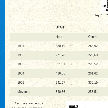
fig. 1 :
UTAH
Nord
Centre
1901
330,19
248,92
1902
271,78
228,60
1903
331,81
223,52
1904
416,55
261,62
1905
341,97
330,19
Moyenne
340,86
258,51
Comparativement à