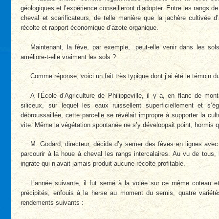
géologiques et l’expérience conseilleront d’adopter. Entre les rangs
cheval et scarificateurs, de telle manière que la jachère cultivée 
récolte et rapport économique d’azote organique.
Maintenant, la fève, par exemple, .peut-elle venir dans les so
améliore-t-elle vraiment les sols ?
Comme réponse, voici un fait très typique dont j’ai été le témoin 
A l’École d’Agriculture de Philippeville, il y a, en flanc de mon
siliceux, sur lequel les eaux ruissellent superficiellement et s’
débroussaillée, cette parcelle se révélait impropre à supporter la cul
vite. Même la végétation spontanée ne s’y développait point, hormis
M. Godard, directeur, décida d’y semer des fèves en lignes avec 
parcourir à la houe à cheval les rangs intercalaires. Au vu de tous, 
ingrate qui n’avait jamais produit aucune récolte profitable.
L’année suivante, il fut semé à la volée sur ce même coteau 
précipités, enfouis à la herse au moment du semis, quatre variété
rendements suivants :