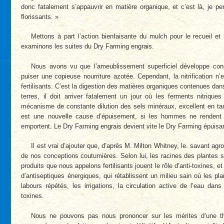
donc fatalement s’appauvrir en matière organique, et c’est là, je pen
florissants. »
Mettons à part l’action bienfaisante du mulch pour le recueil et
examinons les suites du Dry Farming engrais.
Nous avons vu que l’ameublissement superficiel développe consi
puiser une copieuse nourriture azotée. Cependant, la nitrification n’
fertilisants. C’est la digestion des matières organiques contenues da
terres, il doit arriver fatalement un jour où les ferments nitriques
mécanisme de constante dilution des sels minéraux, excellent en t
est une nouvelle cause d’épuisement, si les hommes ne rendent p
emportent. Le Dry Farming engrais devient vite le Dry Farming épuisa
Il est vrai d’ajouter que, d’après M. Milton Whitney, le. savant agr
de nos conceptions coutumières. Selon lui, les racines des plantes sé
produits que nous appelons fertilisants jouent le rôle d’anti-toxines, e
d’antiseptiques énergiques, qui rétablissent un milieu sain où les p
labours répétés, les irrigations, la circulation active de l’eau dan
toxines.
Nous ne pouvons pas nous prononcer sur les mérites d’une thè