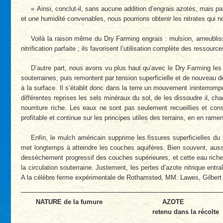
« Ainsi, conclut-il, sans aucune addition d’engrais azotés, mais pa
et une humidité convenables, nous pourrions obtenir les nitrates qui n
Voilà la raison même du Dry Farming engrais : mulsion, ameubliss
nitrification parfaite ; ils favorisent l’utilisation complète des ressour
D’autre part, nous avons vu plus haut qu’avec le Dry Farming le
souterraines, puis remontent par tension superficielle et de nouveau 
à la surface. Il s’établit donc dans la terre un mouvement ininterrompu
différentes reprises les sels minéraux du sol, de les dissoudre il, c
nourriture riche. Les eaux ne sont pas seulement recueillies et con
profitable et continue sur les principes utiles des terrains, en en rame
Enfin, le mulch américain supprime les fissures superficielles du 
met longtemps à atteindre les couches aquifères. Bien souvent, aussitô
dessèchement progressif des couches supérieures, et cette eau riche et
la circulation souterraine. Justement, les pertes d’azote nitrique ent
A la célèbre ferme expérimentale de Rothamsted, MM. Lawes, Gilbert e
NATURE de la fumure
AZOTE
retenu dans la récolte