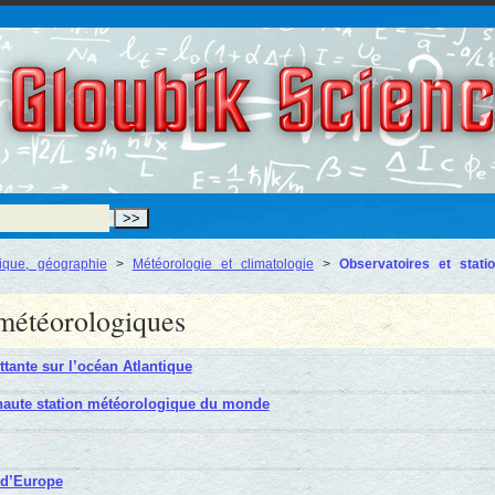
Gloubik Scien
ique, géographie
>
Météorologie et climatologie
>
Observatoires et stati
 météorologiques
ttante sur l’océan Atlantique
 haute station météorologique du monde
 d’Europe