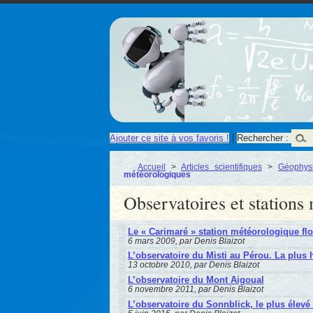
Ajouter ce site à vos favoris !
|
Rechercher :
Accueil
>
Articles scientifiques
>
Géophys
météorologiques
Observatoires et stations
Le « Carimaré » station météorologique flo
6 mars 2009, par Denis Blaizot
L’observatoire du Misti au Pérou. La plus
13 octobre 2010, par Denis Blaizot
L’observatoire du Mont Aigoual
6 novembre 2011, par Denis Blaizot
L’observatoire du Sonnblick, le plus élevé