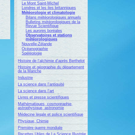
Le Mont Saint-Michel
Londres et les iles britanniques
Météorologie et climatologie
Bilans météorologiques annuels
Bulletins météorologiques de la
Revue Scientifique
Les aurores boréales
Observatoires et stations
météorologiques
Nouvelle-Zélande
Océanographie
Spéléologie
Histoire de l’alchimie d’après Berthelot
Histoire et géographie du département
de la Manche
Industrie
La science dans l’antiquité
La science dans l’art
Livres et presse scientifiques
Mathématiques, cosmographie,
astrophysique, astronomie
Médecine légale et police scientifique
Physique, Chimie
Première guerre mondiale
Recettes Utiles de La Science Illustrée