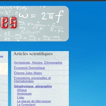
ces
Articles scientifiques
ons
Archéologie, Histoire, Ethnographie
Économie Domestique
Étienne-Jules Marey
Expositions universelles et
internationales
Géophysique, géographie
Afrique
Amériques
L’eau
Le glacier de tête-rousse
Le Groënland