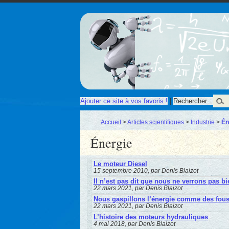
Ajouter ce site à vos favoris !
|
Rechercher :
Accueil
>
Articles scientifiques
>
Industrie
>
Én
Énergie
Le moteur Diesel
15 septembre 2010, par Denis Blaizot
Il n’est pas dit que nous ne verrons pas b
22 mars 2021, par Denis Blaizot
Nous gaspillons l’énergie comme des fou
22 mars 2021, par Denis Blaizot
L’histoire des moteurs hydrauliques
4 mai 2018, par Denis Blaizot