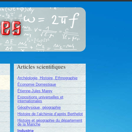
ces
Articles scientifiques
Archéologie, Histoire, Ethnographie
Économie Domestique
Étienne-Jules Marey
Expositions universelles et
internationales
Géophysique, géographie
Histoire de l’alchimie d’après Berthelot
Histoire et géographie du département
de la Manche
Industrie