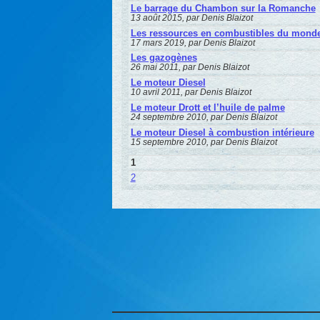
Le barrage du Chambon sur la Romanche
13 août 2015, par Denis Blaizot
Les ressources en combustibles du mond
17 mars 2019, par Denis Blaizot
Les gazogènes
26 mai 2011, par Denis Blaizot
Le moteur Diesel
10 avril 2011, par Denis Blaizot
Le moteur Drott et l’huile de palme
24 septembre 2010, par Denis Blaizot
Le moteur Diesel à combustion intérieure
15 septembre 2010, par Denis Blaizot
1
2