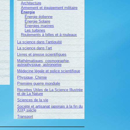
Architecture
Armement et équipement militaire
Énergie
Énergie éolienne
Énergie Solaire
Énergies marines
Les turbines
Roulements à billes et à rouleaux
La science dans l’antiquité
La science dans l’art
Livres et presse scientifiques
Mathématiques, cosmographie,
astrophysique, astronomie
Médecine légale et police scientifique
Physique, Chimie
Première guerre mondiale
Recettes Utiles de La Science Illustrée
et de La Nature
Sciences de la vie
Société et artisanat japonais à la fin du
e
XIX
siècle
Transport