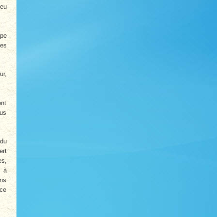
peu
pe
des
ur,
ent
lus
 du
ert
es,
, à
ans
ace