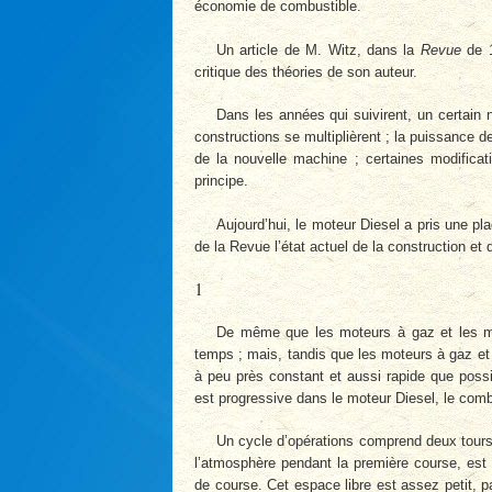
économie de combustible.
Un article de M. Witz, dans la
Revue
de 1
critique des théories de son auteur.
Dans les années qui suivirent, un certain
constructions se multiplièrent ; la puissance d
de la nouvelle machine ; certaines modificati
principe.
Aujourd’hui, le moteur Diesel a pris une pla
de la Revue l’état actuel de la construction et
1
De même que les moteurs à gaz et les mot
temps ; mais, tandis que les moteurs à gaz e
à peu près constant et aussi rapide que poss
est progressive dans le moteur Diesel, le combu
Un cycle d’opérations comprend deux tours 
l’atmosphère pendant la première course, est 
de course. Cet espace libre est assez petit, pa