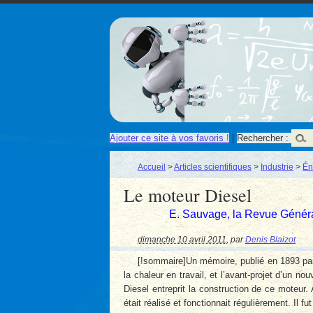
Ajouter ce site à vos favoris !
|
Rechercher :
Accueil
>
Articles scientifiques
>
Industrie
>
Én
Le moteur Diesel
E. Sauvage, la Revue Généra
dimanche 10 avril 2011
,
par
Denis Blaizot
[!sommaire]Un mémoire, publié en 1893 par 
la chaleur en travail, et l’avant-projet d’un 
Diesel entreprit la construction de ce moteur
était réalisé et fonctionnait régulièrement. Il