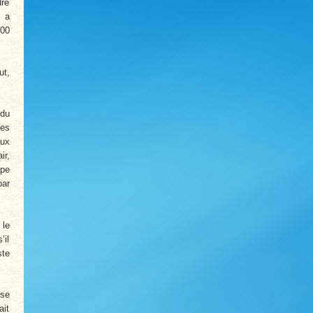
dre
, a
300
ut,
 du
les
aux
ir,
ape
par
 le
’il
ste
 se
ait