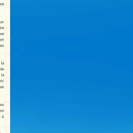
bre
eux
tre
par
ert
cès
 la
ble
 la
ris
pas
Les
ton
s à