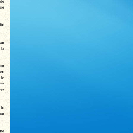
 de
 se
fin
air
 le
eut
 ou
 le
née
îne
 le
eur
une