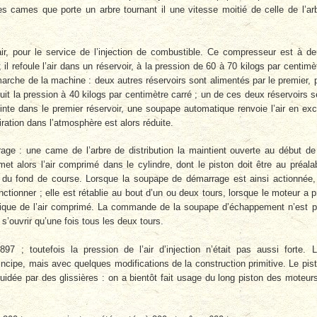
ames que porte un arbre tournant il une vitesse moitié de celle de l’ar
r, pour le service de l’injection de combustible. Ce compresseur est à d
l refoule l’air dans un réservoir, à la pression de 60 à 70 kilogs par centimè
marche de la machine : deux autres réservoirs sont alimentés par le premier, 
duit la pression à 40 kilogs par centimètre carré ; un de ces deux réservoirs s
einte dans le premier réservoir, une soupape automatique renvoie l’air en ex
ration dans l’atmosphère est alors réduite.
ge : une came de l’arbre de distribution la maintient ouverte au début de
met alors l’air comprimé dans le cylindre, dont le piston doit être au préala
 du fond de course. Lorsque la soupape de démarrage est ainsi actionnée,
ctionner ; elle est rétablie au bout d’un ou deux tours, lorsque le moteur a p
gique de l’air comprimé. La commande de la soupape d’échappement n’est 
 s’ouvrir qu’une fois tous les deux tours.
97 ; toutefois la pression de l’air d’injection n’était pas aussi forte. 
ncipe, mais avec quelques modifications de la construction primitive. Le pis
uidée par des glissières : on a bientôt fait usage du long piston des moteur