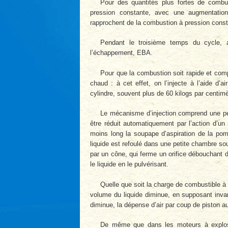
Pour des quantités plus fortes de combu
pression constante, avec une augmentatio
rapprochent de la combustion à pression const
Pendant le troisième temps du cycle, 
l’échappement, EBA.
Pour que la combustion soit rapide et compl
chaud : à cet effet, on l’injecte à l’aide d
cylindre, souvent plus de 60 kilogs par centim
Le mécanisme d’injection comprend une pet
être réduit automatiquement par l’action d’un
moins long la soupape d’aspiration de la pom
liquide est refoulé dans une petite chambre sou
par un cône, qui ferme un orifice débouchant da
le liquide en le pulvérisant.
Quelle que soit la charge de combustible à 
volume du liquide diminue, en supposant invar
diminue, la dépense d’air par coup de piston au
De même que dans les moteurs à explosion