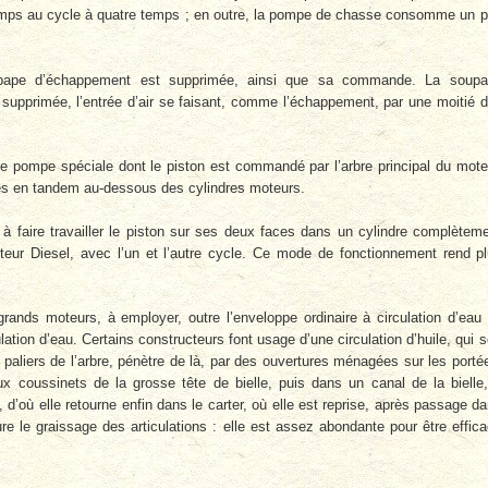
emps au cycle à quatre temps ; en outre, la pompe de chasse consomme un 
pape d’échappement est supprimée, ainsi que sa commande. La soupa
upprimée, l’entrée d’air se faisant, comme l’échappement, par une moitié 
 une pompe spéciale dont le piston est commandé par l’arbre principal du mote
ées en tandem au-dessous des cylindres moteurs.
nt à faire travailler le piston sur ses deux faces dans un cylindre complètem
eur Diesel, avec l’un et l’autre cycle. Ce mode de fonctionnement rend p
grands moteurs, à employer, outre l’enveloppe ordinaire à circulation d’eau
ulation d’eau. Certains constructeurs font usage d’une circulation d’huile, qui s
s paliers de l’arbre, pénètre de là, par des ouvertures ménagées sur les porté
x coussinets de la grosse tête de bielle, puis dans un canal de la bielle
on, d’où elle retourne enfin dans le carter, où elle est reprise, après passage d
sure le graissage des articulations : elle est assez abondante pour être effic