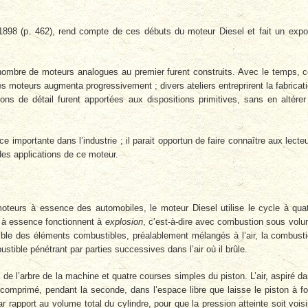
898 (p. 462), rend compte de ces débuts du moteur Diesel et fait un exp
 nombre de moteurs analogues au premier furent construits. Avec le temps, 
es moteurs augmenta progressivement ; divers ateliers entreprirent la fabricat
ons de détail furent apportées aux dispositions primitives, sans en altérer
ce importante dans l’industrie ; il parait opportun de faire connaître aux lecte
 des applications de ce moteur.
eurs à essence des automobiles, le moteur Diesel utilise le cycle à qua
t à essence fonctionnent à
explosion
, c’est-à-dire avec combustion sous vol
ible des éléments combustibles, préalablement mélangés à l’air, la combust
stible pénétrant par parties successives dans l’air où il brûle.
de l’arbre de la machine et quatre courses simples du piston. L’air, aspiré d
comprimé, pendant la seconde, dans l’espace libre que laisse le piston à f
r rapport au volume total du cylindre, pour que la pression atteinte soit vois