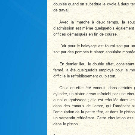
doublée quand on substitue le cycle à deux t
de travail.
Avec la marche à deux temps, la sou
d’admission est même quelquefois également s
orifices démasqués en fin de course.
L’air pour le balayage est fourni soit par
soit par des pompes ft piston annulaire mont
En dernier lieu, le double effet, consista
fermé, a été quelquefois employé pour le mot
difficile le refroidissement du piston.
On a en effet été conduit, dans certains 
cylindre, un piston creux rafraichi par une circ
aussi au graissage ; elle est refoulée dans le
dans des canaux de l’arbre, qui l’amènent au
l’articulation de la petite tête, et dans le pist
un serpentin réfrigérant. Cette circulation as
dans le piston.