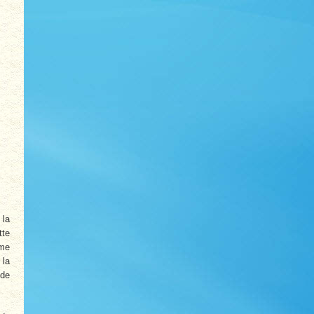
 la
tte
rme
 la
 de