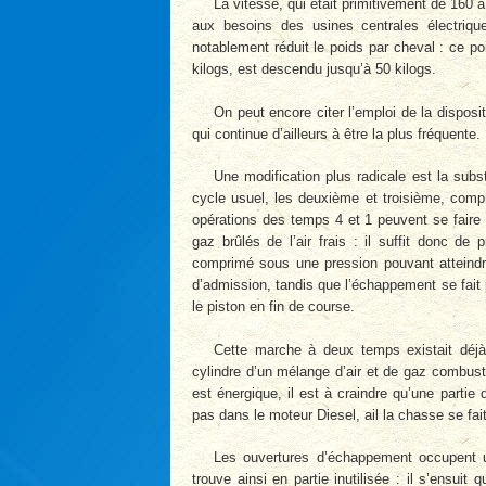
La vitesse, qui était primitivement de 160
aux besoins des usines centrales électriqu
notablement réduit le poids par cheval : ce po
kilogs, est descendu jusqu’à 50 kilogs.
On peut encore citer l’emploi de la disposit
qui continue d’ailleurs à être la plus fréquente.
Une modification plus radicale est la sub
cycle usuel, les deuxième et troisième, comp
opérations des temps 4 et 1 peuvent se faire 
gaz brûlés de l’air frais : il suffit donc de 
comprimé sous une pression pouvant atteindre
d’admission, tandis que l’échappement se fait
le piston en fin de course.
Cette marche à deux temps existait déjà
cylindre d’un mélange d’air et de gaz combusti
est énergique, il est à craindre qu’une partie 
pas dans le moteur Diesel, ail la chasse se fait 
Les ouvertures d’échappement occupent un
trouve ainsi en partie inutilisée : il s’ensui