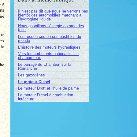
e à
ans
Il n’est pas dit que nous ne verrons pas
bientôt des automobiles marchant à
ure
l’hydrogène liquide
Nous gaspillons l’énergie comme des
fous
air
Les ressources en combustibles du
monde
des
 la
L’histoire des moteurs hydrauliques
Vers les carburants nationaux : Le
charbon roux
Le barrage du Chambon sur la
ite
Romanche
Les gazogènes
Le moteur Diesel
Le moteur Drott et l’huile de palme
Le moteur Diesel à combustion
intérieure