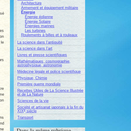
Architecture
Armement et équipement militaire
Énergie
osé
Énergie éolienne
Énergie Solaire
Énergies marines
Les turbines
ces
Roulements à billes et à rouleaux
ion
La science dans l’antiquité
 le
La science dans l’art
Livres et presse scientifiques
urs
Mathématiques, cosmographie,
astrophysique, astronomie
Médecine légale et police scientifique
Physique, Chimie
Première guerre mondiale
tre
Recettes Utiles de La Science Illustrée
ume
et de La Nature
ion
Sciences de la vie
Société et artisanat japonais à la fin du
e
XIX
siècle
Transport
ans
ond
Dans la même rubrique
ine