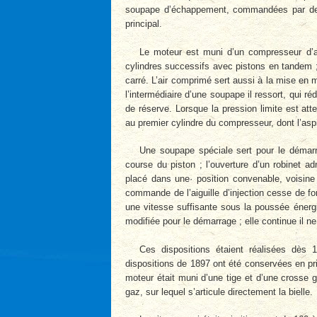
soupape d’échappement, commandées par des c
principal.
Le moteur est muni d’un compresseur d’ai
cylindres successifs avec pistons en tandem ; i
carré. L’air comprimé sert aussi à la mise en 
l’intermédiaire d’une soupape il ressort, qui ré
de réserve. Lorsque la pression limite est att
au premier cylindre du compresseur, dont l’aspi
Une soupape spéciale sert pour le démarra
course du piston ; l’ouverture d’un robinet ad
placé dans une
·
position convenable, voisine
commande de l’aiguille d’injection cesse de fon
une vitesse suffisante sous la poussée éner
modifiée pour le démarrage ; elle continue il ne
Ces dispositions étaient réalisées dès 18
dispositions de 1897 ont été conservées en pri
moteur était muni d’une tige et d’une crosse g
gaz, sur lequel s’articule directement la bielle.