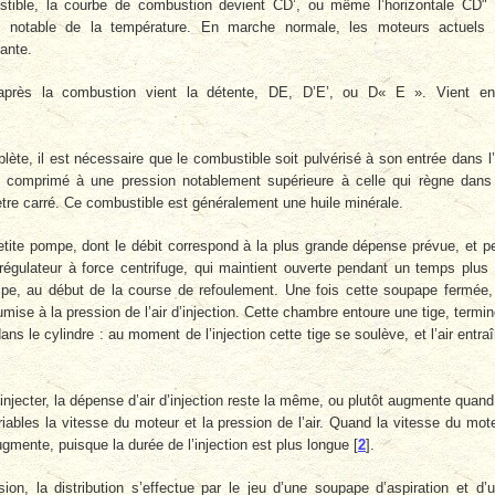
stible, la courbe de combustion devient CD’, ou même l’horizontale CD"
n notable de la température. En marche normale, les moteurs actuels
ante.
après la combustion vient la détente, DE, D’E’, ou D« E ». Vient en
ète, il est nécessaire que le combustible soit pulvérisé à son entrée dans l’
’air comprimé à une pression notablement supérieure à celle qui règne dans
ètre carré. Ce combustible est généralement une huile minérale.
ite pompe, dont le débit correspond à la plus grande dépense prévue, et p
 régulateur à force centrifuge, qui maintient ouverte pendant un temps plus
pe, au début de la course de refoulement. Une fois cette soupape fermée,
mise à la pression de l’air d’injection. Cette chambre entoure une tige, termi
ns le cylindre : au moment de l’injection cette tige se soulève, et l’air entra
injecter, la dépense d’air d’injection reste la même, ou plutôt augmente quand
iables la vitesse du moteur et la pression de l’air. Quand la vitesse du mot
gmente, puisque la durée de l’injection est plus longue
[
2
]
.
, la distribution s’effectue par le jeu d’une soupape d’aspiration et d’