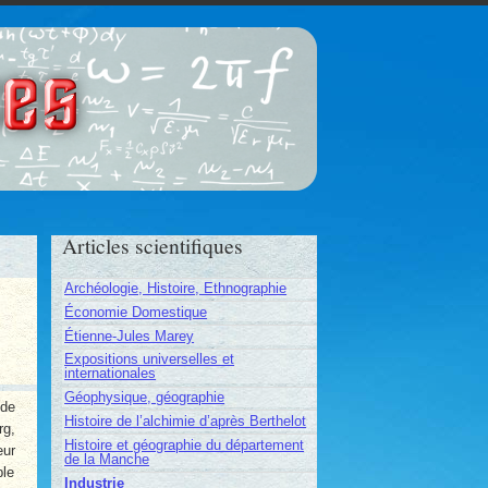
ces
Articles scientifiques
Archéologie, Histoire, Ethnographie
Économie Domestique
Étienne-Jules Marey
Expositions universelles et
internationales
Géophysique, géographie
 de
Histoire de l’alchimie d’après Berthelot
rg,
Histoire et géographie du département
eur
de la Manche
ble
Industrie