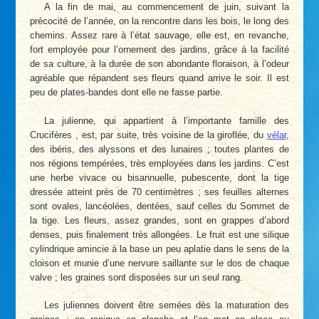
A la fin de mai, au commencement de juin, suivant la
précocité de l’année, on la rencontre dans les bois, le long des
chemins. Assez rare à l’état sauvage, elle est, en revanche,
fort employée pour l’ornement des jardins, grâce à la facilité
de sa culture, à la durée de son abondante floraison, à l’odeur
agréable que répandent ses fleurs quand arrive le soir. Il est
peu de plates-bandes dont elle ne fasse partie.
La julienne, qui appartient à l’importante famille des
Crucifères , est, par suite, très voisine de la giroflée, du
vélar
,
des ibéris, des alyssons et des lunaires ; toutes plantes de
nos régions tempérées, très employées dans les jardins. C’est
une herbe vivace ou bisannuelle, pubescente, dont la tige
dressée atteint près de 70 centimètres ; ses feuilles alternes
sont ovales, lancéolées, dentées, sauf celles du Sommet de
la tige. Les fleurs, assez grandes, sont en grappes d’abord
denses, puis finalement très allongées. Le fruit est une silique
cylindrique amincie à la base un peu aplatie dans le sens de la
cloison et munie d’une nervure saillante sur le dos de chaque
valve ; les graines sont disposées sur un seul rang.
Les juliennes doivent être semées dès la maturation des