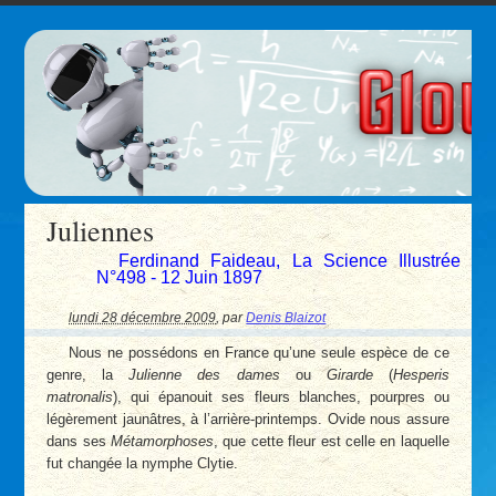
Juliennes
Ferdinand Faideau, La Science Illustrée
N°498 - 12 Juin 1897
lundi 28 décembre 2009
,
par
Denis Blaizot
Nous ne possédons en France qu’une seule espèce de ce
genre, la
Julienne des dames
ou
Girarde
(
Hesperis
matronalis
), qui épanouit ses fleurs blanches, pourpres ou
légèrement jaunâtres, à l’arrière-printemps. Ovide nous assure
dans ses
Métamorphoses
, que cette fleur est celle en laquelle
fut changée la nymphe Clytie.