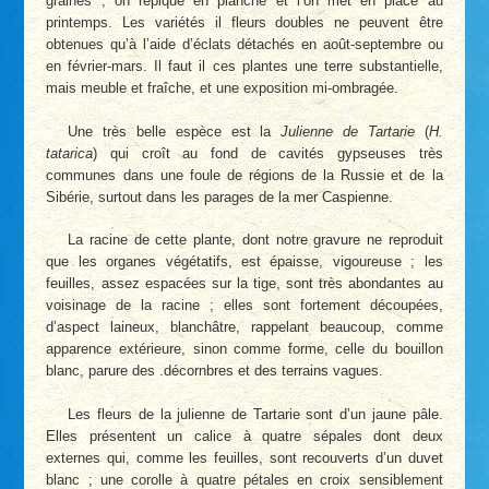
graines ; on repique en planche et l’on met en place au
printemps. Les variétés il fleurs doubles ne peuvent être
obtenues qu’à l’aide d’éclats détachés en août-septembre ou
en février-mars. Il faut il ces plantes une terre substantielle,
mais meuble et fraîche, et une exposition mi-ombragée.
Une très belle espèce est la
Julienne de Tartarie
(
H.
tatarica
) qui croît au fond de cavités gypseuses très
communes dans une foule de régions de la Russie et de la
Sibérie, surtout dans les parages de la mer Caspienne.
La racine de cette plante, dont notre gravure ne reproduit
que les organes végétatifs, est épaisse, vigoureuse ; les
feuilles, assez espacées sur la tige, sont très abondantes au
voisinage de la racine ; elles sont fortement découpées,
d’aspect laineux, blanchâtre, rappelant beaucoup, comme
apparence extérieure, sinon comme forme, celle du bouillon
blanc, parure des .décornbres et des terrains vagues.
Les fleurs de la julienne de Tartarie sont d’un jaune pâle.
Elles présentent un calice à quatre sépales dont deux
externes qui, comme les feuilles, sont recouverts d’un duvet
blanc ; une corolle à quatre pétales en croix sensiblement