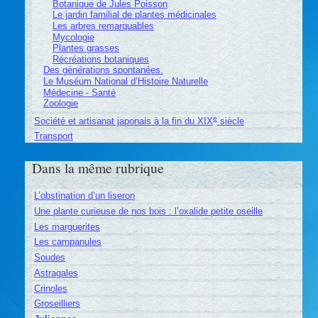
Botanique de Jules Poisson
Le jardin familial de plantes médicinales
Les arbres remarquables
Mycologie
Plantes grasses
Récréations botaniques
Des générations spontanées.
Le Muséum National d’Histoire Naturelle
Médecine - Santé
Zoologie
e
Société et artisanat japonais à la fin du XIX
siècle
Transport
Dans la même rubrique
L’obstination d’un liseron
Une plante curieuse de nos bois : l’oxalide petite oseille
Les marguerites
Les campanules
Soudes
Astragales
Crinoles
Groseilliers