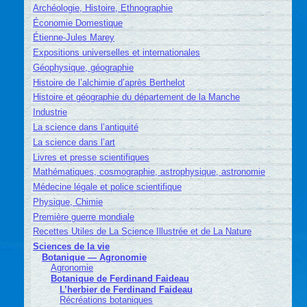
Archéologie, Histoire, Ethnographie
Économie Domestique
Étienne-Jules Marey
Expositions universelles et internationales
Géophysique, géographie
Histoire de l’alchimie d’après Berthelot
Histoire et géographie du département de la Manche
Industrie
La science dans l’antiquité
La science dans l’art
Livres et presse scientifiques
Mathématiques, cosmographie, astrophysique, astronomie
Médecine légale et police scientifique
Physique, Chimie
Première guerre mondiale
Recettes Utiles de La Science Illustrée et de La Nature
Sciences de la vie
Botanique — Agronomie
Agronomie
Botanique de Ferdinand Faideau
L’herbier de Ferdinand Faideau
Récréations botaniques