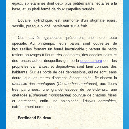
égaux, six étamines dont deux plus petites sans nectaires à la
base, et un pistil formé de doux carpelles soudés.
L’ovaire, cylindrique, est surmonté d’un stigmate épais,
sessile, presque bilobé, persistant sur le fruit.
Ces cavités gypseuses présentent une flore toute
spéciale. Au printemps, leurs parois sont couvertes de
broussailles formant un fourré inextricable ; partout de petits
rosiers sauvages à fleurs très odorantes, des acacias nains et
des ronces autour desquelles grimpe la
douce-amère
dont les
propriétés calmantes, et dépuratives sont bien connues des
habitants. Sur les bords de ces dépressions, qui ne sont, sans
doute, que les restes d’anciens étangs salés, fleurissent la
ravenelle des montagnes
(
Cheiranthus montanus
), aux fleurs
très parfumées, une grande espèce de belle-de-nuit, une
gnétacée (
Ephedrum monostachia
) pourvue de chatons frisés
et entrelacés, enfin une salsolacée, l’
Axyris ceratoides
,
extrêmement commune.
Ferdinand Faideau