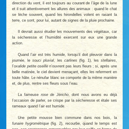
direction du vent, il est toujours au courant de l’âge de la lune
et il suit attentivement les allures des animaux : quand le chat
se lèche souvent, quand les hirondelles volent en rasant la
terre, ce sont, pour lui, autant de signes de la pluie prochaine.
Il devrait aussi étudier les mouvements des végétaux, car
la sécheresse et l’humidité exercent sur eux une grande
action.
Quand l’air est très humide, lorsqu’il doit pleuvoir dans la
journée, le
souci pluvial
, les
carlines
(fig. 1), les
stellaires
,
l’
oxalide petite oseille
n’ouvrent pas leurs fleurs ; si, après une
belle matinée, le ciel devient menaçant, elles les referment en
toute hâte. Le nénufar blanc se comporte de la même manière
et, de plus, rentre ses fleurs sous l’eau.
La fameuse
rose de Jéricho
, dont nous avons eu déjà
l’occasion de parler, se crispe par la sécheresse et étale ses
rameaux quand l’air est humide.
Une petite mousse bien commune dans nos bois, la
funaire hygrométrique
(fig. 2), recourbe, quand le temps est