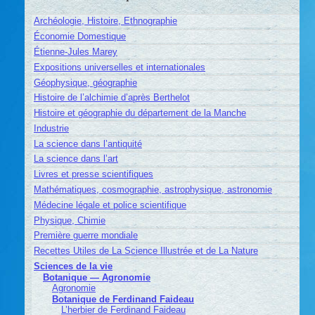
Archéologie, Histoire, Ethnographie
Économie Domestique
Étienne-Jules Marey
Expositions universelles et internationales
Géophysique, géographie
Histoire de l’alchimie d’après Berthelot
Histoire et géographie du département de la Manche
Industrie
La science dans l’antiquité
La science dans l’art
Livres et presse scientifiques
Mathématiques, cosmographie, astrophysique, astronomie
Médecine légale et police scientifique
Physique, Chimie
Première guerre mondiale
Recettes Utiles de La Science Illustrée et de La Nature
Sciences de la vie
Botanique — Agronomie
Agronomie
Botanique de Ferdinand Faideau
L’herbier de Ferdinand Faideau