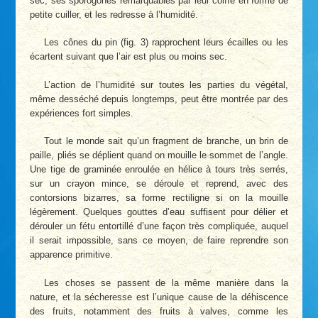
sec, ses sporogones remarquables par leur coiffe en forme de
petite cuiller, et les redresse à l’humidité.
Les cônes du pin (fig. 3) rapprochent leurs écailles ou les
écartent suivant que l’air est plus ou moins sec.
L’action de l’humidité sur toutes les parties du végétal,
même desséché depuis longtemps, peut être montrée par des
expériences fort simples.
Tout le monde sait qu’un fragment de branche, un brin de
paille, pliés se déplient quand on mouille le sommet de l’angle.
Une tige de graminée enroulée en hélice à tours très serrés,
sur un crayon mince, se déroule et reprend, avec des
contorsions bizarres, sa forme rectiligne si on la mouille
légèrement. Quelques gouttes d’eau suffisent pour délier et
dérouler un fétu entortillé d’une façon très compliquée, auquel
il serait impossible, sans ce moyen, de faire reprendre son
apparence primitive.
Les choses se passent de la même manière dans la
nature, et la sécheresse est l’unique cause de la déhiscence
des fruits, notamment des fruits à valves, comme les