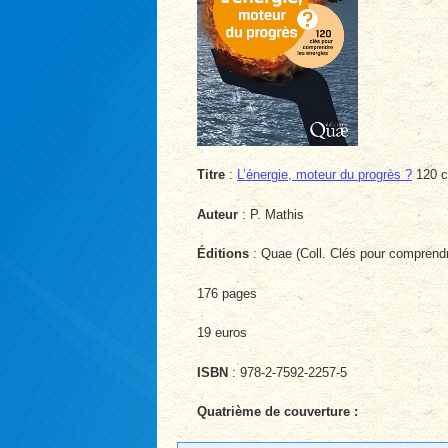
Titre
:
L’énergie, moteur du progrès ?
120 c
Auteur
: P. Mathis
Éditions
: Quae (Coll. Clés pour comprend
176 pages
19 euros
ISBN
: 978-2-7592-2257-5
Quatrième de couverture :