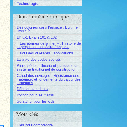
Technologie
Dans la même rubrique
Des colonies dans l’espace : L’ultime
utopie ?
LPIC-1 Exam 101 & 102
« Les atomes de la mer » : l’histoire de
la propulsion nucléaire française
Calcul des ouvrages : applications
La bible des codes secrets
Pierre sèche : théorie et pratique d’un
système traditionnel de construction
Calcul des ouvrages : Résistance des
matériaux et fondements du calcul des
structures
Débuter avec Linux
Python pour les maths
ScratchJr pour les kids
Mots-clés
Clés pour comprendre