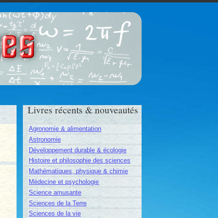
ces
Livres récents & nouveautés
Agronomie & alimentation
Astronomie
Développement durable & écologie
Histoire et philosophie des sciences
Mathématiques, physique & chimie
Médecine et psychologie
Science amusante
Sciences de la Terre
Sciences de la vie