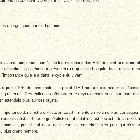
tait pas un accident. Ce volume-ci, aussi, est très bien.
urces énergétiques par les humains
re. J’aurai simplement aimé que les évolutions des EnR tiennent une place p
ers chapitres qui, réunis, représentent un quart du bouquin. Mais tout le mo
 l’importance qu’elle a dans le cycle du vivant.
 qu’à peine 10% de l’ensemble ; Le projet ITER me semble mériter et nécessi
u présentes (Les éoliennes offshore et les hydroliennes sont tout juste cité
n attendais plus sur ces sujets.
importance dans notre civilisation aurait-il mérité un volume plus conséquent
lement satisfait. Il reste généraliste et abordable(c’est l’objectif de la collect
echniques, pas de tableaux de valeurs incompréhensibles pour qui n’est 
au plus grand nombre.