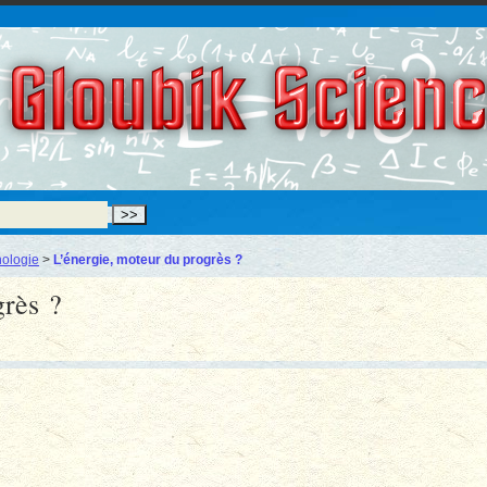
Gloubik Scien
ologie
>
L’énergie, moteur du progrès ?
grès ?