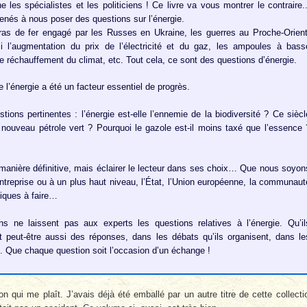
 les spécialistes et les politiciens ! Ce livre va vous montrer le contraire..
és à nous poser des questions sur l’énergie.
bras de fer engagé par les Russes en Ukraine, les guerres au Proche-Orient
i l’augmentation du prix de l’électricité et du gaz, les ampoules à bass
e réchauffement du climat, etc. Tout cela, ce sont des questions d’énergie.
e l’énergie a été un facteur essentiel de progrès.
ons pertinentes : l’énergie est-elle l’ennemie de la biodiversité ? Ce siècl
n nouveau pétrole vert ? Pourquoi le gazole est-il moins taxé que l’essence 
 manière définitive, mais éclairer le lecteur dans ses choix… Que nous soyon
 entreprise ou à un plus haut niveau, l’État, l’Union européenne, la communaut
iques à faire…
ns ne laissent pas aux experts les questions relatives à l’énergie. Qu’il
et peut-être aussi des réponses, dans les débats qu’ils organisent, dans le
t. Que chaque question soit l’occasion d’un échange !
n qui me plaît. J’avais déjà été emballé par un autre titre de cette collecti