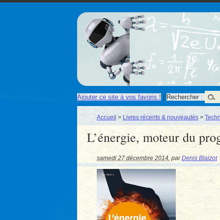
Ajouter ce site à vos favoris !
|
Rechercher :
Accueil
>
Livres récents & nouveautés
>
Techn
L’énergie, moteur du pro
samedi 27 décembre 2014
,
par
Denis Blaizot