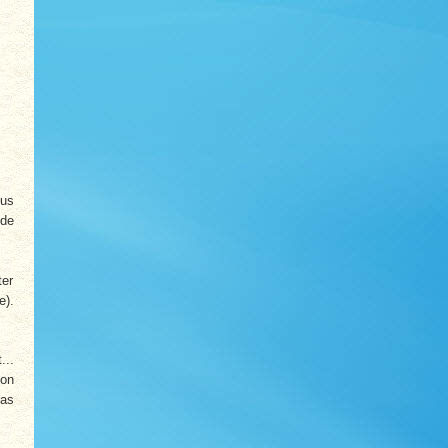
lus
nde
ter
e).
...
ion
pas