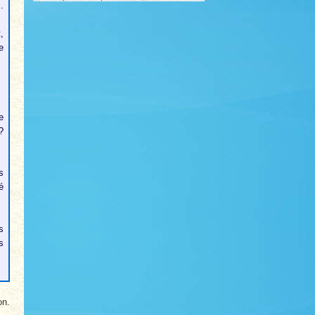
.
,
e
e
?
s
é
s
s
on.