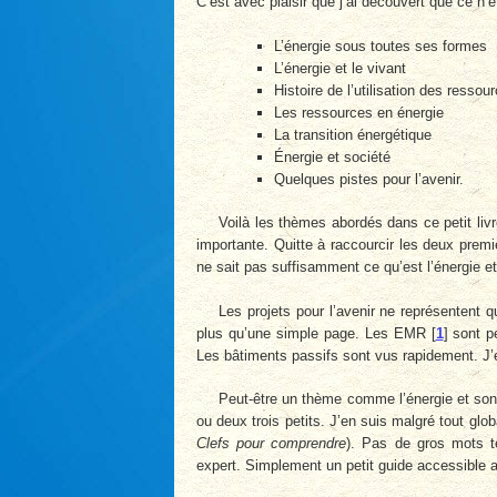
C’est avec plaisir que j’ai découvert que ce n’é
L’énergie sous toutes ses formes
L’énergie et le vivant
Histoire de l’utilisation des resso
Les ressources en énergie
La transition énergétique
Énergie et société
Quelques pistes pour l’avenir.
Voilà les thèmes abordés dans ce petit liv
importante. Quitte à raccourcir les deux premi
ne sait pas suffisamment ce qu’est l’énergie et
Les projets pour l’avenir ne représentent
plus qu’une simple page. Les EMR
[
1
]
sont pe
Les bâtiments passifs sont vus rapidement. J’e
Peut-être un thème comme l’énergie et son 
ou deux trois petits. J’en suis malgré tout globa
Clefs pour comprendre
). Pas de gros mots t
expert. Simplement un petit guide accessible 