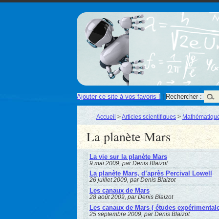
Ajouter ce site à vos favoris !
|
Rechercher :
Accueil
>
Articles scientifiques
>
Mathématique
La planète Mars
La vie sur la planète Mars
9 mai 2009, par Denis Blaizot
La planète Mars, d’après Percival Lowell
26 juillet 2009, par Denis Blaizot
Les canaux de Mars
28 août 2009, par Denis Blaizot
Les canaux de Mars ( études expérimentale
25 septembre 2009, par Denis Blaizot