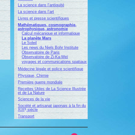
La science dans l’antiquité
La science dans l’art
Livres et presse scientifiques
Mathématiques, cosmographie,
astrophysique, astronomie
Calcul mécanique et informatique
La planète Mars
Le Soleil
Les news du Niels Bohr Institute
Observatoire de Paris
Observatoire de Zi-Ka-Weï
voyages et communications spatiaux
Médecine légale et police scientifique
Physique, Chimie
Première guerre mondiale
Recettes Utiles de La Science Illustrée
et de La Nature
Sciences de la vie
Société et artisanat japonais à la fin du
e
XIX
siècle
Transport