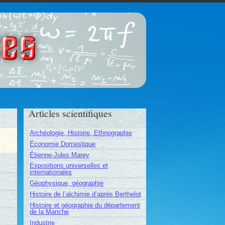
ces
Articles scientifiques
Archéologie, Histoire, Ethnographie
Économie Domestique
Étienne-Jules Marey
Expositions universelles et
internationales
Géophysique, géographie
Histoire de l’alchimie d’après Berthelot
Histoire et géographie du département
de la Manche
Industrie