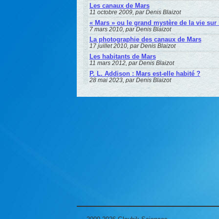
Les canaux de Mars
11 octobre 2009, par Denis Blaizot
« Mars » ou le grand mystère de la vie sur l
7 mars 2010, par Denis Blaizot
La photographie des canaux de Mars
17 juillet 2010, par Denis Blaizot
Les habitants de Mars
11 mars 2012, par Denis Blaizot
P. L. Addison : Mars est-elle habité ?
28 mai 2023, par Denis Blaizot