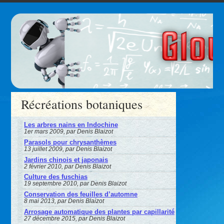
Récréations botaniques
Les arbres nains en Indochine
1er mars 2009, par Denis Blaizot
Parasols pour chrysanthèmes
13 juillet 2009, par Denis Blaizot
Jardins chinois et japonais
2 février 2010, par Denis Blaizot
Culture des fuschias
19 septembre 2010, par Denis Blaizot
Conservation des feuilles d’automne
8 mai 2013, par Denis Blaizot
Arrosage automatique des plantes par capillarité
27 décembre 2015, par Denis Blaizot