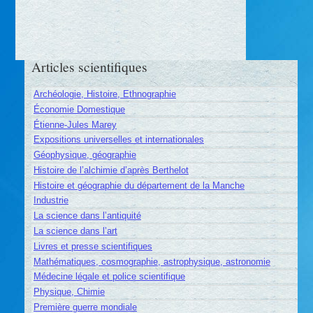
Articles scientifiques
Archéologie, Histoire, Ethnographie
Économie Domestique
Étienne-Jules Marey
Expositions universelles et internationales
Géophysique, géographie
Histoire de l’alchimie d’après Berthelot
Histoire et géographie du département de la Manche
Industrie
La science dans l’antiquité
La science dans l’art
Livres et presse scientifiques
Mathématiques, cosmographie, astrophysique, astronomie
Médecine légale et police scientifique
Physique, Chimie
Première guerre mondiale