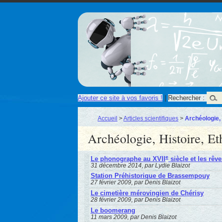
Ajouter ce site à vos favoris !
|
Rechercher :
Accueil
>
Articles scientifiques
>
Archéologie,
Archéologie, Histoire, E
e
Le phonographe au XVII
siècle et les rêve
31 décembre 2014, par Lydie Blaizot
Station Préhistorique de Brassempouy
27 février 2009, par Denis Blaizot
Le cimetière mérovingien de Chérisy
28 février 2009, par Denis Blaizot
Le boomerang
11 mars 2009, par Denis Blaizot