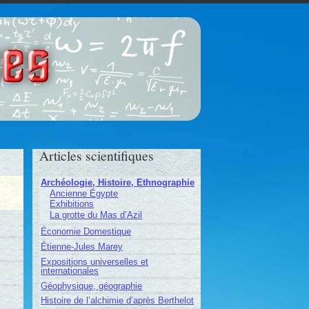
ces
Articles scientifiques
Archéologie, Histoire, Ethnographie
Ancienne Égypte
Exhibitions
La grotte du Mas d’Azil
Économie Domestique
Étienne-Jules Marey
Expositions universelles et
internationales
Géophysique, géographie
Histoire de l’alchimie d’après Berthelot