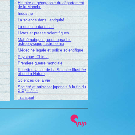
Histoire et géographie du département
de la Manche
Industrie
La science dans l’antiquité
La science dans l’art
Livres et presse scientifiques
Mathématiques, cosmographie,
astrophysique, astronomie
Médecine légale et police scientifique
Physique, Chimie
Première guerre mondiale
Recettes Utiles de La Science Illustrée
et de La Nature
Sciences de la vie
Société et artisanat japonais à la fin du
e
XIX
siècle
Transport