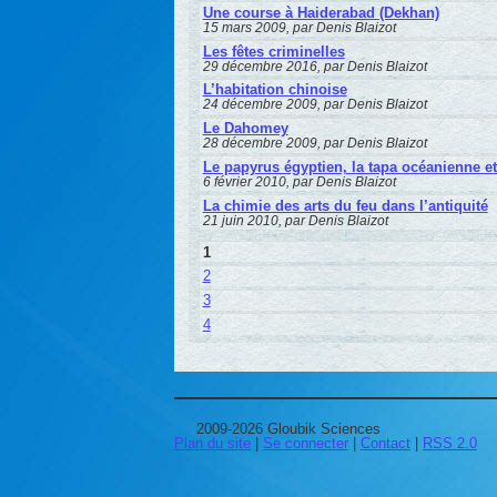
Une course à Haiderabad (Dekhan)
15 mars 2009, par Denis Blaizot
Les fêtes criminelles
29 décembre 2016, par Denis Blaizot
L’habitation chinoise
24 décembre 2009, par Denis Blaizot
Le Dahomey
28 décembre 2009, par Denis Blaizot
Le papyrus égyptien, la tapa océanienne e
6 février 2010, par Denis Blaizot
La chimie des arts du feu dans l’antiquité
21 juin 2010, par Denis Blaizot
1
2
3
4
2009-2026 Gloubik Sciences
Plan du site
|
Se connecter
|
Contact
|
RSS 2.0