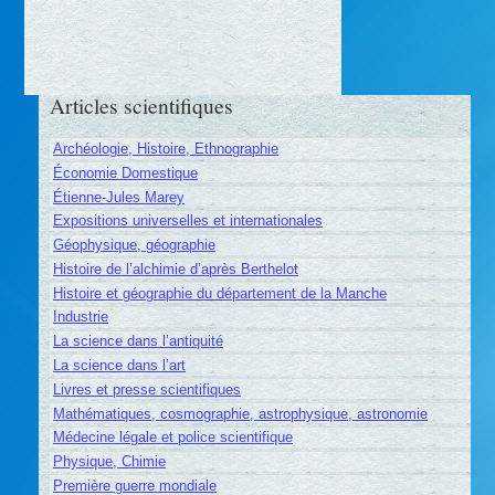
Articles scientifiques
Archéologie, Histoire, Ethnographie
Économie Domestique
Étienne-Jules Marey
Expositions universelles et internationales
Géophysique, géographie
Histoire de l’alchimie d’après Berthelot
Histoire et géographie du département de la Manche
Industrie
La science dans l’antiquité
La science dans l’art
Livres et presse scientifiques
Mathématiques, cosmographie, astrophysique, astronomie
Médecine légale et police scientifique
Physique, Chimie
Première guerre mondiale