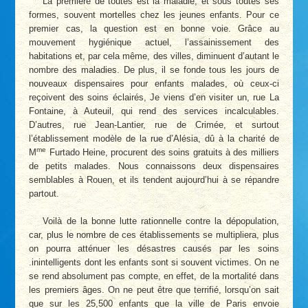
La première de toutes est la maladie, et sous toutes ses
formes, souvent mortelles chez les jeunes enfants. Pour ce
premier cas, la question est en bonne voie. Grâce au
mouvement hygiénique actuel, l’assainissement des
habitations et, par cela même, des villes, diminuent d’autant le
nombre des maladies. De plus, il se fonde tous les jours de
nouveaux dispensaires pour enfants malades, où ceux-ci
reçoivent des soins éclairés, Je viens d’en visiter un, rue La
Fontaine, à Auteuil, qui rend des services incalculables.
D’autres, rue Jean-Lantier, rue de Crimée, et surtout
l’établissement modèle de la rue d’Alésia, dû à la charité de
me
M
Furtado Heine, procurent des soins gratuits à des milliers
de petits malades. Nous connaissons deux dispensaires
semblables à Rouen, et ils tendent aujourd’hui à se répandre
partout.
Voilà de la bonne lutte rationnelle contre la dépopulation,
car, plus le nombre de ces établissements se multipliera, plus
on pourra atténuer les désastres causés par les soins
.inintelligents dont les enfants sont si souvent victimes. On ne
se rend absolument pas compte, en effet, de la mortalité dans
les premiers âges. On ne peut être que terrifié, lorsqu’on sait
que sur les 25,500 enfants que la ville de Paris envoie