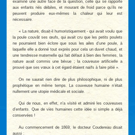
examiné une autre face de la question, celle qui se rapporte
aux enfants nés débiles, et mourant de froid parce qu’ils ne
peuvent produire eux-mêmes la chaleur qui leur est
nécessaire.
« La nature, disait-il humoristiquement - qui avait voulu que
la poule couvât ses œufs, qui avait cru que les petits poulets
ne pourraient bien éclore que sous les ailes d’une poule, à
laquelle elle a donné tout exprès pour cela un duvet chaud, et
une tendresse maternelle qui fait défaut à bien des femmes, la
nature avait commis une bévue ; la couveuse artificielle a
prouvé que ses vœux à cet égard étaient naïfs à faire pitié ».
On ne saurait rien dire de plus philosophique, ni de plus
prophétique en même temps. La couveuse humaine n’était
nullement une utopie médicale et sociale.
Qui de nous, en effet, n’a visité et admiré les couveuses
d’enfants. Que de vies humaines cette idée si simple a déjà
conservées !
Au commencement de 1869, le docteur Coudereau disait
aussi :