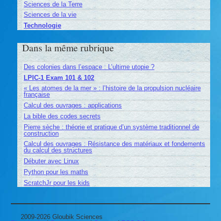
Sciences de la Terre
Sciences de la vie
Technologie
Dans la même rubrique
Des colonies dans l’espace : L’ultime utopie ?
LPIC-1 Exam 101 & 102
« Les atomes de la mer » : l’histoire de la propulsion nucléaire
française
Calcul des ouvrages : applications
La bible des codes secrets
Pierre sèche : théorie et pratique d’un système traditionnel de
construction
Calcul des ouvrages : Résistance des matériaux et fondements
du calcul des structures
Débuter avec Linux
Python pour les maths
ScratchJr pour les kids
2009-2026 Gloubik Sciences