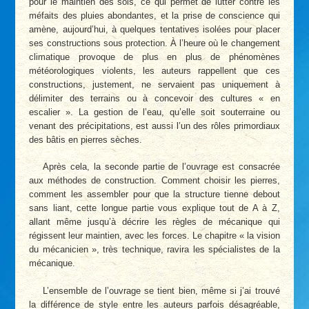
pour le maintien des sols, ce qui permet de lutter contre les
méfaits des pluies abondantes, et la prise de conscience qui
amène, aujourd’hui, à quelques tentatives isolées pour placer
ses constructions sous protection. À l’heure où le changement
climatique provoque de plus en plus de phénomènes
météorologiques violents, les auteurs rappellent que ces
constructions, justement, ne servaient pas uniquement à
délimiter des terrains ou à concevoir des cultures « en
escalier ». La gestion de l’eau, qu’elle soit souterraine ou
venant des précipitations, est aussi l’un des rôles primordiaux
des bâtis en pierres sèches.
Après cela, la seconde partie de l’ouvrage est consacrée
aux méthodes de construction. Comment choisir les pierres,
comment les assembler pour que la structure tienne debout
sans liant, cette longue partie vous explique tout de A à Z,
allant même jusqu’à décrire les règles de mécanique qui
régissent leur maintien, avec les forces. Le chapitre « la vision
du mécanicien », très technique, ravira les spécialistes de la
mécanique.
L’ensemble de l’ouvrage se tient bien, même si j’ai trouvé
la différence de style entre les auteurs parfois désagréable,