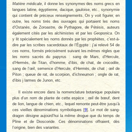
Matière médicale
, il donne les synonymes des noms grecs en
langues latine, égyptienne, dacique, gauloise, etc., synonymie
qui contient de précieux renseignements. On y voit figurer, en
outre, les noms tirés des ouvrages qui portaient les noms
d’Ostanès, de Zoroastre, de Pythagore, de Pétésis, auteurs
également cités par les alchimistes et par les
Geoponica
. On
y lit spécialement les noms donnés par les prophètes, c’est-à-
dire par les scribes sacerdotaux de l’Égypte : j’ai relevé 54 de
ces noms, formés précisément suivant les mêmes règles que
les noms sacrés du papyrus : sang de Mars, d’Hercule,
d’Hermès, de Titan, d’homme, d’ibis, de chat, de crocodile,
sang de l’œil, semence d’Hercule, d’Hermès, de chat ; œil de
Piton ; queue de rat, de scorpion, d’ichneumon ; ongle de rat,
d’ibis j larmes de Junon, etc.
Il existe encore dans la nomenclature botanique populaire
plus d’un nom de plante de cette espèce : œil de bœuf, dent
de lion, langue de chien, etc., lequel remonte peut-être jusqu’à
ces vieilles dénominations symboliques
[
9
]
. Le mot de sang-
dragon désigne aujourd’hui la même drogue que du temps de
Pline et de Dioscoride. Ces dénominations offraient, dès
l’origine, bien des variantes.