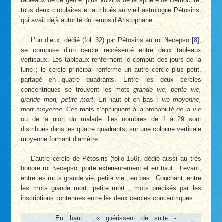
tableaux de ce genre, plus voisins de la sphère de Démocrite,
tous deux circulaires et attribués au vieil astrologue Pétosiris,
qui avait déjà autorité du temps d’Aristophane.
L’un d’eux, dédié (fol. 32) par Pétosiris au roi Necepso
[
8
]
,
se compose d’un cercle représenté entre deux tableaux
verticaux. Les tableaux renferment le comput des jours de la
lune ; le cercle principal renferme un autre cercle plus petit,
partagé en quatre quadrants. Entre les deux cercles
concentriques se trouvent les mots
grande vie, petite vie,
grande mort, petite mort
. En haut et en bas :
vie moyenne,
mort moyenne
. Ces mots s’appliquent à la probabilité de la vie
ou de la mort du malade. Les nombres de 1 à 29 sont
distribués dans les quatre quadrants, sur une colonne verticale
moyenne formant diamètre.
L’autre cercle de Pétosiris (folio 156), dédié aussi au très
honoré roi Necepso, porte extérieurement et en haut : Levant,
entre les mots grande vie, petite vie ; en bas : Couchant, entre
les mots grande mort, petite mort ; mots précisés par les
inscriptions contenues entre les deux cercles concentriques :
Eu haut : « guérissent de suite -