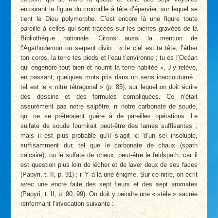
entourant la figure du crocodile à tête d’épervier, sur lequel se
tient le Dieu polymorphe. C’est encore là une figure toute
pareille à celles qui sont tracées sur les pierres gravées de la
Bibliothèque nationale. Citons aussi la mention de
l’Agathodemon ou serpent divin : « le ciel est ta tête, l’éther
ton corps, la terre tes pieds et l’eau t’environne ; tu es l’Océan
qui engendre tout bien et nourrit la terre habitée », J’y relève,
en passant, quelques mots pris dans un sens inaccoutumé :
tel est le « nitre tétragonal » (p. 85), sur lequel on doit écrire
des dessins et des formules compliquées. Ce n’était
assurément pas notre salpêtre, ni notre carbonate de soude,
qui ne se prêteraient guère à de pareilles opérations. Le
sulfate de soude fournirait peut-être des lames suffisantes ;
mais il est plus probable qu’il s’agit ici d’un sel insoluble,
suffisamment dur, tel que le carbonate de chaux (spath
calcaire), ou le sulfate de chaux, peut-être le feldspath, car il
est question plus loin de lécher et de laver deux de ses faces
(Papyri, t. II, p. 91) ; il Y a là une énigme. Sur ce nitre, on écrit
avec une encre faite des sept fleurs et des sept aromates
(Papyri, t. II, p. 90, 99). On doit y peindre une « stèle » sacrée
renfermant l’invocation suivante :