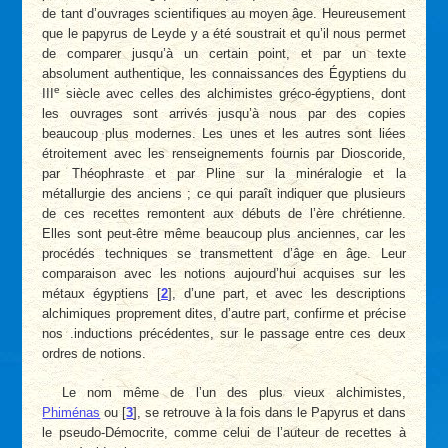
de tant d’ouvrages scientifiques au moyen âge. Heureusement
que le papyrus de Leyde y a été soustrait et qu’il nous permet
de comparer jusqu’à un certain point, et par un texte
absolument authentique, les connaissances des Égyptiens du
e
III
siècle avec celles des alchimistes gréco-égyptiens, dont
les ouvrages sont arrivés jusqu’à nous par des copies
beaucoup plus modernes. Les unes et les autres sont liées
étroitement avec les renseignements fournis par Dioscoride,
par Théophraste et par Pline sur la minéralogie et la
métallurgie des anciens ; ce qui paraît indiquer que plusieurs
de ces recettes remontent aux débuts de l’ère chrétienne.
Elles sont peut-être même beaucoup plus anciennes, car les
procédés techniques se transmettent d’âge en âge. Leur
comparaison avec les notions aujourd’hui acquises sur les
métaux égyptiens
[
2
]
, d’une part, et avec les descriptions
alchimiques proprement dites, d’autre part, confirme et précise
nos .inductions précédentes, sur le passage entre ces deux
ordres de notions.
Le nom même de l’un des plus vieux alchimistes,
Phiménas
ou
[
3
]
, se retrouve à la fois dans le Papyrus et dans
le pseudo-Démocrite, comme celui de l’auteur de recettes à