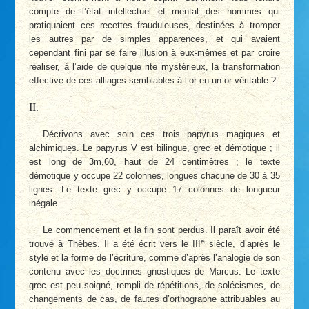
compte de l’état intellectuel et mental des hommes qui
pratiquaient ces recettes frauduleuses, destinées à tromper
les autres par de simples apparences, et qui avaient
cependant fini par se faire illusion à eux-mêmes et par croire
réaliser, à l’aide de quelque rite mystérieux, la transformation
effective de ces alliages semblables à l’or en un or véritable ?
II.
Décrivons avec soin ces trois papyrus magiques et
alchimiques. Le papyrus V est bilingue, grec et démotique ; il
est long de 3m,60, haut de 24 centimètres ; le texte
démotique y occupe 22 colonnes, longues chacune de 30 à 35
lignes. Le texte grec y occupe 17 colonnes de longueur
inégale.
Le commencement et la fin sont perdus. Il paraît avoir été
e
trouvé à Thèbes. Il a été écrit vers le III
siècle, d’après le
style et la forme de l’écriture, comme d’après l’analogie de son
contenu avec les doctrines gnostiques de Marcus. Le texte
grec est peu soigné, rempli de répétitions, de solécismes, de
changements de cas, de fautes d’orthographe attribuables au