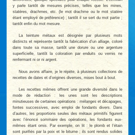
y parle tantôt de mesures précises, telles que les mines,
statères, drachmes, etc. (le mot drachme ou le mot statère
étant employé de préférence) ; tantôt il se sert du mot partie ;
tantôt enfin du mot mesure.
La teinture métaux est désignée par plusieurs mots
distincts et représente tantôt la fabrication d’un alliage, coloré
dans toute sa masse, tantôt une dorure ou une argenture
superficielle, tantôt la coloration par enduits ou vernis ne
renfermant ni or ni argent.
Nous avons affaire, je le répète, à plusieurs collections de
recettes de dates et d’origines diverses, mises bout à bout.
Les recettes mêmes offrent une grande diversité dans le
mode de rédaction : les unes sont les descriptions
minutieuses de certaines opérations : mélanges et décapages,
fontes successives, avec emploi de fondants divers. Dans
d’autres, les proportions seules des métaux primitifs figurent
avec l’énoncé sommaire des opérations, les fondants eux-
mêmes étant omis. Par exemple, on lit : le plomb et l’étain
sont purifiés par la poix et le bitume ; ils sont rendus solides