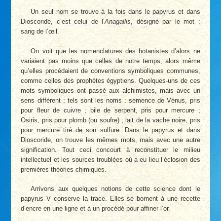
Un seul nom se trouve à la fois dans le papyrus et dans
Dioscoride, c’est celui de l’
Anagallis
, désigné par le mot :
sang de l’œil.
On voit que les nomenclatures des botanistes d’alors ne
variaient pas moins que celles de notre temps, alors même
qu’elles procédaient de conventions symboliques communes,
comme celles des prophètes égyptiens. Quelques-uns de ces
mots symboliques ont passé aux alchimistes, mais avec un
sens différent ; tels sont les noms : semence de Vénus, pris
pour fleur de cuivre ; bile de serpent, pris pour mercure ;
Osiris, pris pour plomb (ou soufre) ; lait de la vache noire, pris
pour mercure tiré de son sulfure. Dans le papyrus et dans
Dioscoride, on trouve les mêmes mots, mais avec une autre
signification. Tout ceci concourt à reconstituer le milieu
intellectuel et les sources troublées où a eu lieu l’éclosion des
premières théories chimiques.
Arrivons aux quelques notions de cette science dont le
papyrus V conserve la trace. Elles se bornent à une recette
d’encre en une ligne et à un procédé pour affiner l’or.