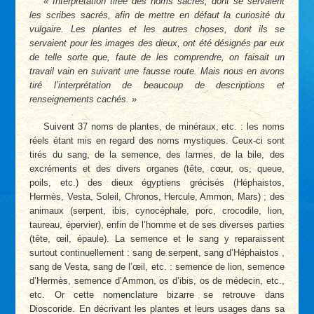
Interprétation tirée des noms sacrés, dont se servaient
les scribes sacrés, afin de mettre en défaut la curiosité du
vulgaire. Les plantes et les autres choses, dont ils se
servaient pour les images des dieux, ont été désignés par eux
de telle sorte que, faute de les comprendre, on faisait un
travail vain en suivant une fausse route. Mais nous en avons
tiré l’interprétation de beaucoup de descriptions et
renseignements cachés.
Suivent 37 noms de plantes, de minéraux, etc. : les noms
réels étant mis en regard des noms mystiques. Ceux-ci sont
tirés du sang, de la semence, des larmes, de la bile, des
excréments et des divers organes (tête, cœur, os, queue,
poils, etc.) des dieux égyptiens grécisés (Héphaistos,
Hermès, Vesta, Soleil, Chronos, Hercule, Ammon, Mars) ; des
animaux (serpent, ibis, cynocéphale, porc, crocodile, lion,
taureau, épervier), enfin de l’homme et de ses diverses parties
(tête, œil, épaule). La semence et le sang y reparaissent
surtout continuellement : sang de serpent, sang d’Héphaistos ,
sang de Vesta, sang de l’œil, etc. : semence de lion, semence
d’Hermès, semence d’Ammon, os d’ibis, os de médecin, etc.,
etc. Or cette nomenclature bizarre se retrouve dans
Dioscoride. En décrivant les plantes et leurs usages dans sa