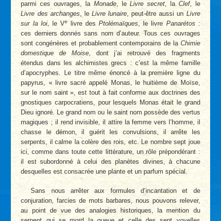
parmi ces ouvrages, la
Monade
, le
Livre secret
, la
Clef
, le
Livre des archanges
, le
Livre lunaire
, peut-être aussi un
Livre
e
sur la loi
, le V
livre des
Ptolémaïques
, le livre
Panarétos
:
ces derniers donnés sans nom d’auteur. Tous ces ouvrages
sont congénères et probablement contemporains de la
Chimie
domestique de Moise
, dont j’ai retrouvé des fragments
étendus dans les alchimistes grecs : c’est la même famille
d’apocryphes. Le titre même énoncé à la première ligne du
papyrus, « livre sacré appelé Monas, le huitième de Moïse,
sur le nom saint », est tout à fait conforme aux doctrines des
gnostiques carpocratiens, pour lesquels Monas était le grand
Dieu ignoré. Le grand nom ou le saint nom possède des vertus
magiques ; il rend invisible, il attire la femme vers l’homme, il
chasse le démon, il guérit les convulsions, il arrête les
serpents, il calme la colère des rois, etc. Le nombre sept joue
ici, comme dans toute cette littérature, un rôle prépondérant :
il est subordonné à celui des planètes divines, à chacune
desquelles est consacrée une plante et un parfum spécial.
Sans nous arrêter aux formules d’incantation et de
conjuration, farcies de mots barbares, nous pouvons relever,
au point de vue des analogies historiques, la mention du
serpent qui se mord la queue et celle des sept voyelles