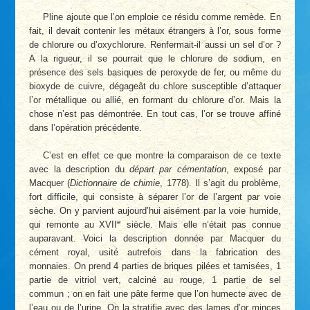
Pline ajoute que l’on emploie ce résidu comme remède. En
fait, il devait contenir les métaux étrangers à l’or, sous forme
de chlorure ou d’oxychlorure. Renfermait-il aussi un sel d’or ?
A la rigueur, il se pourrait que le chlorure de sodium, en
présence des sels basiques de peroxyde de fer, ou même du
bioxyde de cuivre, dégageât du chlore susceptible d’attaquer
l’or métallique ou allié, en formant du chlorure d’or. Mais la
chose n’est pas démontrée. En tout cas, l’or se trouve affiné
dans l’opération précédente.
C’est en effet ce que montre la comparaison de ce texte
avec la description du
départ par cémentation
, exposé par
Macquer (
Dictionnaire de chimie
, 1778). Il s’agit du problème,
fort difficile, qui consiste à séparer l’or de l’argent par voie
sèche. On y parvient aujourd’hui aisément par la voie humide,
e
qui remonte au XVII
siècle. Mais elle n’était pas connue
auparavant. Voici la description donnée par Macquer du
cément royal, usité autrefois dans la fabrication des
monnaies. On prend 4 parties de briques pilées et tamisées, 1
partie de vitriol vert, calciné au rouge, 1 partie de sel
commun ; on en fait une pâte ferme que l’on humecte avec de
l’eau ou de l’urine. On la stratifie avec des lames d’or minces