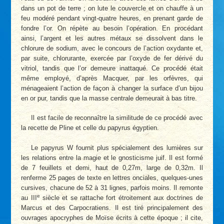
dans un pot de terre ; on lute le couvercle et on chauffe à un
feu modéré pendant vingt-quatre heures, en prenant garde de
fondre l’or. On répète au besoin l’opération. En procédant
ainsi, l’argent et les autres métaux se dissolvent dans le
chlorure de sodium, avec le concours de l’action oxydante et,
par suite, chlorurante, exercée par l’oxyde de fer dérivé du
vitriol, tandis que l’or demeure inattaqué. Ce procédé était
même employé, d’après Macquer, par les orfèvres, qui
ménageaient l’action de façon à changer la surface d’un bijou
en or pur, tandis que la masse centrale demeurait à bas titre.
Il est facile de reconnaître la similitude de ce procédé avec
la recette de Pline et celle du papyrus égyptien.
Le papyrus W fournit plus spécialement des lumières sur
les relations entre la magie et le gnosticisme juif. Il est formé
de 7 feuillets et demi, haut de 0,27m, large de 0,32m. Il
renferme 25 pages de texte en lettres onciales, quelques-unes
cursives, chacune de 52 à 31 lignes, parfois moins. Il remonte
e
au III
siècle et se rattache fort étroitement aux doctrines de
Marcus et des Carpocratiens. Il est tiré principalement des
ouvrages apocryphes de Moïse écrits à cette époque ; il cite,