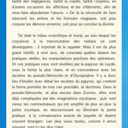
tantôt des négligences, tantôt la crainte, tantôt l’imprévu, en
d’autres occasions les afflictions et les châtiments, afin de
nous.faire abandonner l’œuvre. » De là la nécessité de faire
intervenir les prières et les formules magiques, soit pour
conjurer les démons ennemis, soit pour se concilier la divinité.
Tel était le milieu scientifique et moral, au sein duquel les
croyances à la transmutation des métaux se sont
développées : il importait de le rappeler. Mais il est du plus
grand intérêt, à mon avis, de constater quelles étaient les
pratiques réelles, les manipulations positives des opérateurs.
Or ces pratiques nous sont révélées par le papyrus de Leyde,
sous la forme la plus claire, et en concordance avec les
recettes du pseudo-Démocrite et d’Olympiodore. Il y a donc
lieu d’étudier avec détail les recettes du papyrus, qui contient
la forme première de tous ces procédés. et doctrines. Dans le
pseudo-Démocrite, et plus encore dans Zozime, elles sont
déjà compliquées par des imaginations mystiques ; puis sont
venus les commentateurs qui ont amplifié de plus en plus la
partie mystique, en obscurcissant ou éliminant la partie
pratique, à la connaissance exacte de laquelle ils étaient
souvent étrangers. Les plus vieux textes, comme il arrive
souvent, sont ici les plus clairs.