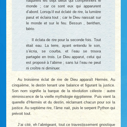
naquirent les sept dieux qui comprennent le
monde ; car ce sont eux qui apparurent
d’abord. Lorsqu’il eut éclaté de rire, la lumière
parut et éclaira tout ; car le Dieu naissait sur
le monde et sur le feu. Bessun , berithen,
bério.
Il éclata de rire pour la seconde fois. Tout
était eau. La terre, ayant entendu le son,
s’écria, se courba, et l’eau se trouva
partagée en trois. Le Dieu apparut, celui qui
est proposé à l’abime ; sans lui l’eau ne peut
ni croître ni diminuer.
Au troisième éclat de rire de Dieu apparaît Hermès. Au
cinquième, le destin tenant une balance et figurant la justice.
Son nom signifie la barque de la révolution céleste : autre
réminiscence de la vieille mythologie égyptienne. Puis vient la
querelle d’Hermès et du destin, réclamant chacun pour soi la
justice. Au septième rire, l’âme nait, puis le serpent Python qui
prévoit tout.
J’ai cité, eh l’abrégeant, tout ce travestissement gnostique