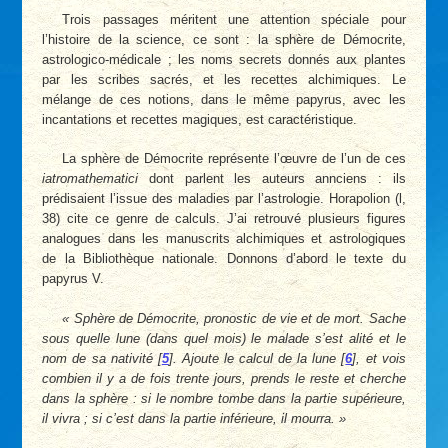
Trois passages méritent une attention spéciale pour
l’histoire de la science, ce sont : la sphère de Démocrite,
astrologico-médicale ; les noms secrets donnés aux plantes
par les scribes sacrés, et les recettes alchimiques. Le
mélange de ces notions, dans le même papyrus, avec les
incantations et recettes magiques, est caractéristique.
La sphère de Démocrite représente l’œuvre de l’un de ces
iatromathematici
dont parlent les auteurs annciens : ils
prédisaient l’issue des maladies par l’astrologie. Horapolion (l,
38) cite ce genre de calculs. J’ai retrouvé plusieurs figures
analogues dans les manuscrits alchimiques et astrologiques
de la Bibliothèque nationale. Donnons d’abord le texte du
papyrus V.
Sphère de Démocrite, pronostic de vie et de mort. Sache
sous quelle lune (dans quel mois) le malade s’est alité et le
nom de sa nativité
[
5
]
. Ajoute le calcul de la lune
[
6
]
, et vois
combien il y a de fois trente jours, prends le reste et cherche
dans la sphère : si le nombre tombe dans la partie supérieure,
il vivra ; si c’est dans la partie inférieure, il mourra.