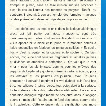
des imitations d’or et d’argent. Tantôt le fabricant se bornait à
tromper le public, sans se faire illusion sur ses procédés :
c’est le cas de l’auteur des recettes du papyrus. Tantôt, au
contraire, il ajoutait à son art l’emploi des formules magiques
ou des prières, et il devenait dupe de sa propre industrie.
Les définitions du mot « or » dans le lexique alchimique
grec, qui fait partie des vieux manuscrits, sont très
caractéristiques : elles sont au nombre de trois que voici :
« On appelle or le blanc et le jaune et le matières dorées à
l’aide desquelles on fabrique les teintures solides. » Et ceci :
l’or, « c’est la pyrite, et la cadmie et le soufre ». Ou bien
encore, l’or, « ce sont tous les fragments et lamelles jaunies
et divisées et amenées à perfection », On voit que le mot
« or » pour les alchimistes, comme pour les orfèvres des
papyrus de Leyde, et j’ajouterai même, à certains égards, pour
les orfèvres et les peintres d’aujourd’hui, avait un sens
complexe : il servait à exprimer l’or vrai d’abord, puis l’or à bas
titre, les alliages à teinte dorée, tout objet doré à la surface,
toute matière couleur d’or, naturelle ou artificielle. Une certaine
confusion analogue règne même de nos jours, dans le langage
courant ; mais elle n’atteint pas le fond des idées, comme elle
le fit autrefois. Cette extension de la signification des mots