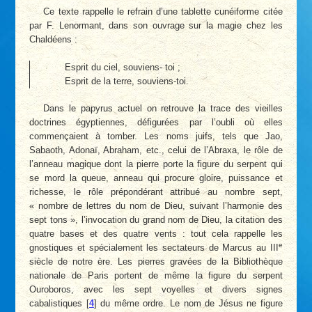
Ce texte rappelle le refrain d’une tablette cunéiforme citée
par F. Lenormant, dans son ouvrage sur la magie chez les
Chaldéens :
Esprit du ciel, souviens- toi ;
Esprit de la terre, souviens-toi.
Dans le papyrus actuel on retrouve la trace des vieilles
doctrines égyptiennes, défigurées par l’oubli où elles
commençaient à tomber. Les noms juifs, tels que Jao,
Sabaoth, Adonaï, Abraham, etc., celui de l’Abraxa, le rôle de
l’anneau magique dont la pierre porte la figure du serpent qui
se mord la queue, anneau qui procure gloire, puissance et
richesse, le rôle prépondérant attribué au nombre sept,
« nombre de lettres du nom de Dieu, suivant l’harmonie des
sept tons », l’invocation du grand nom de Dieu, la citation des
quatre bases et des quatre vents : tout cela rappelle les
e
gnostiques et spécialement les sectateurs de Marcus au III
siècle de notre ère. Les pierres gravées de la Bibliothèque
nationale de Paris portent de même la figure du serpent
Ouroboros, avec les sept voyelles et divers signes
cabalistiques
[
4
]
du même ordre. Le nom de Jésus ne figure