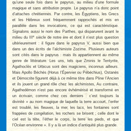
qu’une seule fois dans le papyrus, au milieu d’une formule
magique et sans attribution propre. Le papyrus n’a donc point
d’attaches chrétiennes. Par contre, les Égyptiens, les Grecs
et les Hébreux sont fréquemment rapprochés et mis en
parallèle dans les invocations, ce qui est caractéristique.
Signalons aussi le nom des Parthes, qui disparurent avant le
e
milieu du III
siècle de notre ère et dont il n’est plus question
ultérieurement : il figure dans le papyrus V, aussi bien que
dans un des écrits de l’alchimiste Zozime. Plusieurs auteurs
sont cités dans le papyrus : mais ils appartiennent au même
genre de littérature. Les uns, tels que Zminis le Tentyrite,
Agathoclès et Urbicus sont des magiciens, inconnus ailleurs.
Mais Apollo Béchès (Horus l’Épervier ou Pébéchius), Ostanès
et Démocrite figurent déjà à ce même titre dans Pline l’Ancien
et ils jouent un grand rôle chez les alchimistes, Au contraire,
Agathedémon n’est pas encore évhémérisé et transformé en
un écrivain, comme chez ces derniers : c’est toujours la
divinité « au nom magique de laquelle la terre accourt, l’enfer
est troublé, les fleuves, la mer, les lacs, les fontaines sont
frappées de congélation, les rochers se brisent ; celle dont le
ciel est la tête, l’éther le corps, la terre les pieds, et que
l’Océan environne ». Il y a là un indice d’antiquité plus grande.