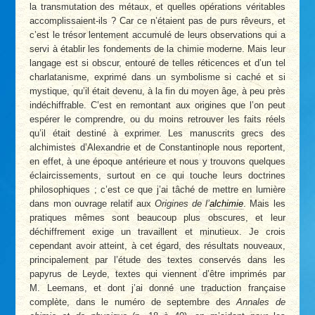
la transmutation des métaux, et quelles opérations véritables
accomplissaient-ils ? Car ce n’étaient pas de purs rêveurs, et
c’est le trésor lentement accumulé de leurs observations qui a
servi à établir les fondements de la chimie moderne. Mais leur
langage est si obscur, entouré de telles réticences et d’un tel
charlatanisme, exprimé dans un symbolisme si caché et si
mystique, qu’il était devenu, à la fin du moyen âge, à peu près
indéchiffrable. C’est en remontant aux origines que l’on peut
espérer le comprendre, ou du moins retrouver les faits réels
qu’il était destiné à exprimer. Les manuscrits grecs des
alchimistes d’Alexandrie et de Constantinople nous reportent,
en effet, à une époque antérieure et nous y trouvons quelques
éclaircissements, surtout en ce qui touche leurs doctrines
philosophiques ; c’est ce que j’ai tâché de mettre en lumière
dans mon ouvrage relatif aux
Origines de l’
alchimie
. Mais les
pratiques mêmes sont beaucoup plus obscures, et leur
déchiffrement exige un travaillent et minutieux. Je crois
cependant avoir atteint, à cet égard, des résultats nouveaux,
principalement par l’étude des textes conservés dans les
papyrus de Leyde, textes qui viennent d’être imprimés par
M. Leemans, et dont j’ai donné une traduction française
complète, dans le numéro de septembre des
Annales de