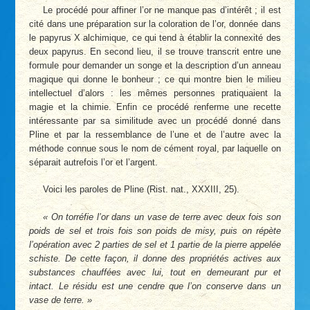
Le procédé pour affiner l’or ne manque pas d’intérêt ; il est
cité dans une préparation sur la coloration de l’or, donnée dans
le papyrus X alchimique, ce qui tend à établir la connexité des
deux papyrus. En second lieu, il se trouve transcrit entre une
formule pour demander un songe et la description d’un anneau
magique qui donne le bonheur ; ce qui montre bien le milieu
intellectuel d’alors : les mêmes personnes pratiquaient la
magie et la chimie. Enfin ce procédé renferme une recette
intéressante par sa similitude avec un procédé donné dans
Pline et par la ressemblance de l’une et de l’autre avec la
méthode connue sous le nom de cément royal, par laquelle on
séparait autrefois l’or et l’argent.
Voici les paroles de Pline (Rist. nat., XXXIII, 25).
On torréfie l’or dans un vase de terre avec deux fois son
poids de sel et trois fois son poids de misy, puis on répète
l’opération avec 2 parties de sel et 1 partie de la pierre appelée
schiste. De cette façon, il donne des propriétés actives aux
substances chauffées avec lui, tout en demeurant pur et
intact. Le résidu est une cendre que l’on conserve dans un
vase de terre.