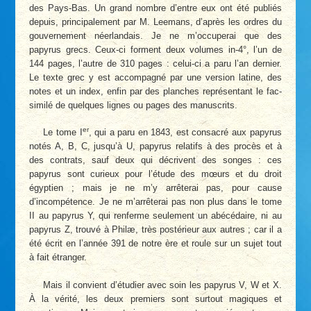
des Pays-Bas. Un grand nombre d’entre eux ont été publiés
depuis, principalement par M. Leemans, d’après les ordres du
gouvernement néerlandais. Je ne m’occuperai que des
papyrus grecs. Ceux-ci forment deux volumes in-4°, l’un de
144 pages, l’autre de 310 pages : celui-ci a paru l’an dernier.
Le texte grec y est accompagné par une version latine, des
notes et un index, enfin par des planches représentant le fac-
similé de quelques lignes ou pages des manuscrits.
er
Le tome I
, qui a paru en 1843, est consacré aux papyrus
notés A, B, C, jusqu’à U, papyrus relatifs à des procès et à
des contrats, sauf deux qui décrivent des songes : ces
papyrus sont curieux pour l’étude des mœurs et du droit
égyptien ; mais je ne m’y arrêterai pas, pour cause
d’incompétence. Je ne m’arrêterai pas non plus dans le tome
II au papyrus Y, qui renferme seulement un abécédaire, ni au
papyrus Z, trouvé à Philæ, très postérieur aux autres ; car il a
été écrit en l’année 391 de notre ère et roule sur un sujet tout
à fait étranger.
Mais il convient d’étudier avec soin les papyrus V, W et X.
À la vérité, les deux premiers sont surtout magiques et