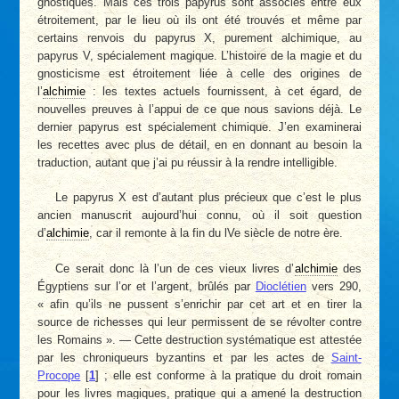
gnostiques. Mais ces trois papyrus sont associés entre eux
étroitement, par le lieu où ils ont été trouvés et même par
certains renvois du papyrus X, purement alchimique, au
papyrus V, spécialement magique. L’histoire de la magie et du
gnosticisme est étroitement liée à celle des origines de
l’
alchimie
: les textes actuels fournissent, à cet égard, de
nouvelles preuves à l’appui de ce que nous savions déjà. Le
dernier papyrus est spécialement chimique. J’en examinerai
les recettes avec plus de détail, en en donnant au besoin la
traduction, autant que j’ai pu réussir à la rendre intelligible.
Le papyrus X est d’autant plus précieux que c’est le plus
ancien manuscrit aujourd’hui connu, où il soit question
d’
alchimie
, car il remonte à la fin du lVe siècle de notre ère.
Ce serait donc là l’un de ces vieux livres d’
alchimie
des
Égyptiens sur l’or et l’argent, brûlés par
Dioclétien
vers 290,
« afin qu’ils ne pussent s’enrichir par cet art et en tirer la
source de richesses qui leur permissent de se révolter contre
les Romains ». — Cette destruction systématique est attestée
par les chroniqueurs byzantins et par les actes de
Saint-
Procope
[
1
]
; elle est conforme à la pratique du droit romain
pour les livres magiques, pratique qui a amené la destruction