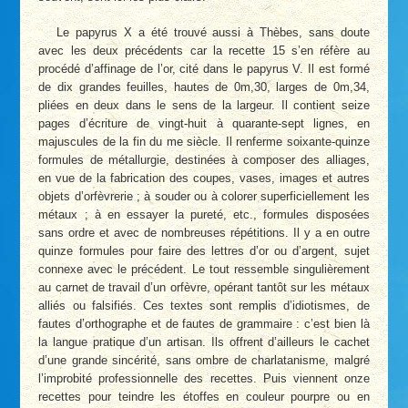
Le papyrus X a été trouvé aussi à Thèbes, sans doute
avec les deux précédents car la recette 15 s’en réfère au
procédé d’affinage de l’or, cité dans le papyrus V. Il est formé
de dix grandes feuilles, hautes de 0m,30, larges de 0m,34,
pliées en deux dans le sens de la largeur. Il contient seize
pages d’écriture de vingt-huit à quarante-sept lignes, en
majuscules de la fin du me siècle. Il renferme soixante-quinze
formules de métallurgie, destinées à composer des alliages,
en vue de la fabrication des coupes, vases, images et autres
objets d’orfèvrerie ; à souder ou à colorer superficiellement les
métaux ; à en essayer la pureté, etc., formules disposées
sans ordre et avec de nombreuses répétitions. Il y a en outre
quinze formules pour faire des lettres d’or ou d’argent, sujet
connexe avec le précédent. Le tout ressemble singulièrement
au carnet de travail d’un orfèvre, opérant tantôt sur les métaux
alliés ou falsifiés. Ces textes sont remplis d’idiotismes, de
fautes d’orthographe et de fautes de grammaire : c’est bien là
la langue pratique d’un artisan. Ils offrent d’ailleurs le cachet
d’une grande sincérité, sans ombre de charlatanisme, malgré
l’improbité professionnelle des recettes. Puis viennent onze
recettes pour teindre les étoffes en couleur pourpre ou en