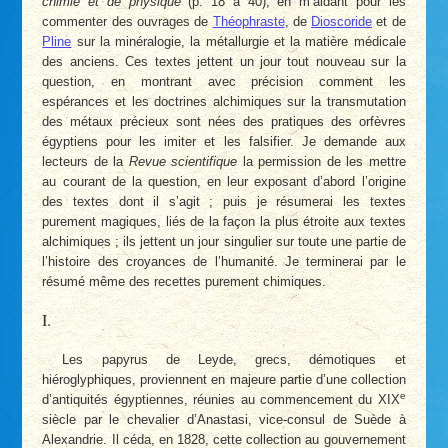
chimie et de physique
(p. 18 à 40), en m’aidant pour les
commenter des ouvrages de
Théophraste
, de
Dioscoride
et de
Pline
sur la minéralogie, la métallurgie et la matière médicale
des anciens. Ces textes jettent un jour tout nouveau sur la
question, en montrant avec précision comment les
espérances et les doctrines alchimiques sur la transmutation
des métaux précieux sont nées des pratiques des orfèvres
égyptiens pour les imiter et les falsifier. Je demande aux
lecteurs de la
Revue scientifique
la permission de les mettre
au courant de la question, en leur exposant d’abord l’origine
des textes dont il s’agit ; puis je résumerai les textes
purement magiques, liés de la façon la plus étroite aux textes
alchimiques ; ils jettent un jour singulier sur toute une partie de
l’histoire des croyances de l’humanité. Je terminerai par le
résumé même des recettes purement chimiques.
I.
Les papyrus de Leyde, grecs, démotiques et
hiéroglyphiques, proviennent en majeure partie d’une collection
e
d’antiquités égyptiennes, réunies au commencement du XIX
siècle par le chevalier d’Anastasi, vice-consul de Suède à
Alexandrie. Il céda, en 1828, cette collection au gouvernement