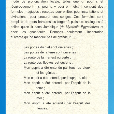
mode de prononciation locale, telles que αi pour ε et
réciproquement ; εi pour i, ν pour o i, etc. Il contient des
formules magiques : recettes pour philtre, pour incantations et
divinations, pour procurer des songes. Ces formules sont
remplies de mots barbares ou forgés à plaisir et analogues à
celles qu’on lit dans Jamblique (
de Mysteriis Egyptiorum
) et
chez les gnostiques. Donnons seulement l’incantation
suivante qui ne manque pas de grandeur :
Les portes du ciel sont ouvertes ;
Les portes de la terre sont ouvertes
La route de la mer est ou verte ;
La route des fleuves est ouverte ;
Mon esprit a été entendu par tous les dieux
et les génies ;
Mon esprit a été entendu par l’esprit du ciel ;
Mon esprit a été entendu par l’esprit de la
terre ;
Mon esprit a été entendu par l’esprit de la
mer ;
Mon esprit a été entendu par l’esprit des
fleuves.