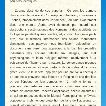
peu près identiques.
Étrange destinée de ces papyrus ! Ce sont les carnets
d’un artisan faussaire et d’un magicien charlatan, conservés à
Thèbes, probablement dans un tombeau, ou plus exactement
dans une momie. Après avoir échappé, par hasard, aux
destructions systématiques des Romains, à des accidents de
tout genre pendant quinze siècles, et, chose plus grave peut-
être, aux mutilations intéressées des fellahs marchands
d’antiquités, ces papyrus nous fournissent aujourd’hui un
document sans pareil pour apprécier, à la fois, les procédés
industriels des anciens relatifs aux alliages, leur état
psychologique et leurs préjugés mêmes, relativement à la
puissance de l’homme sur la nature. La concordance presque
absolue de ces textes avec certains de ceux des alchimistes
grecs vient, je le répète, appuyer par une preuve authentique
ce que nous pouvions déjà induire sur l’origine de ces derniers
et sur l’époque de leur composition. En même temps la
précision de certaines des recettes communes aux deux
ordres de documents, recettes applicables encore aujourd’hui
et qui se retrouvent dans le Manuel Roret pour les orfèvres,
opposée à la chimérique prétention de faire de l’or, ajoute un
nouvel étonnement à notre esprit. Comment nous rendre