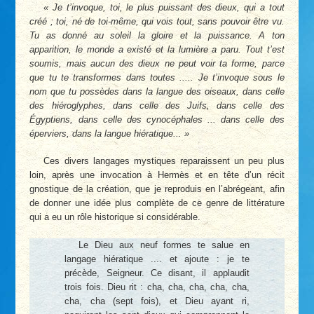
Je t’invoque, toi, le plus puissant des dieux, qui a tout
créé ; toi, né de toi-même, qui vois tout, sans pouvoir être vu.
Tu as donné au soleil la gloire et la puissance. A ton
apparition, le monde a existé et la lumière a paru. Tout t’est
soumis, mais aucun des dieux ne peut voir ta forme, parce
que tu te transformes dans toutes ..... Je t’invoque sous le
nom que tu possèdes dans la langue des oiseaux, dans celle
des hiéroglyphes, dans celle des Juifs, dans celle des
Égyptiens, dans celle des cynocéphales ... dans celle des
éperviers, dans la langue hiératique...
Ces divers langages mystiques reparaissent un peu plus
loin, après une invocation à Hermès et en tête d’un récit
gnostique de la création, que je reproduis en l’abrégeant, afin
de donner une idée plus complète de ce genre de littérature
qui a eu un rôle historique si considérable.
Le Dieu aux neuf formes te salue en
langage hiératique .... et ajoute : je te
précède, Seigneur. Ce disant, il applaudit
trois fois. Dieu rit : cha, cha, cha, cha, cha,
cha, cha (sept fois), et Dieu ayant ri,