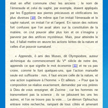
était en effet commune chez les anciens ; le nom de
l’émeraude et celui du saphir, par exemple, étaient appliqués
par les Égyptiens aux pierres précieuses et vitrifications les
plus diverses
[
10
]
. De même que l’on imitait l’émeraude et le
saphir naturel, on imitait l’or et l’argent. En raison des notions
fort confuses que l’on avait alors sur la constitution de la
matière, on crut pouvoir aller plus loin et on s’imagina y
parvenir par des artifices mystérieux. Mais, pour atteindre le
but, il fallait mettre en œuvre les actions lentes de la nature et
celles d’un pouvoir surnaturel.
« Apprends, ô ami des Muses, dit Olympiodore, auteur
e
alchimique du commencement du V
siècle de notre ère,
apprends ce que signifie le mot économie
[
11
]
et ne va pas
croire, comme le font quelques-uns, que l’action manuelle
seule est suffisante : non, il faut encore celle de la nature, et
une action supérieure à l’homme. » Et ailleurs : « Pour que la
composition se réalise exactement, demandez par vos prières
à Dieu de vous enseigner, dit Zozime ; car les hommes ne
transmettent pas la science ; ils se jalousent les uns les
autres, et l’on ne trouve pas la voie..... Le démon Ophiuchus
entrave notre recherche, rampant de tous côtés et amenant