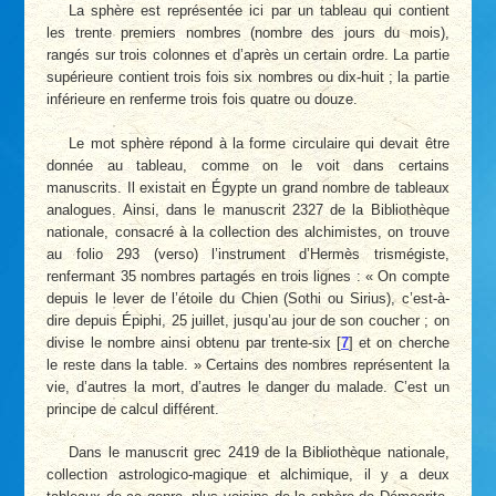
La sphère est représentée ici par un tableau qui contient
les trente premiers nombres (nombre des jours du mois),
rangés sur trois colonnes et d’après un certain ordre. La partie
supérieure contient trois fois six nombres ou dix-huit ; la partie
inférieure en renferme trois fois quatre ou douze.
Le mot sphère répond à la forme circulaire qui devait être
donnée au tableau, comme on le voit dans certains
manuscrits. Il existait en Égypte un grand nombre de tableaux
analogues. Ainsi, dans le manuscrit 2327 de la Bibliothèque
nationale, consacré à la collection des alchimistes, on trouve
au folio 293 (verso) l’instrument d’Hermès trismégiste,
renfermant 35 nombres partagés en trois lignes : « On compte
depuis le lever de l’étoile du Chien (Sothi ou Sirius), c’est-à-
dire depuis Épiphi, 25 juillet, jusqu’au jour de son coucher ; on
divise le nombre ainsi obtenu par trente-six
[
7
]
et on cherche
le reste dans la table. » Certains des nombres représentent la
vie, d’autres la mort, d’autres le danger du malade. C’est un
principe de calcul différent.
Dans le manuscrit grec 2419 de la Bibliothèque nationale,
collection astrologico-magique et alchimique, il y a deux