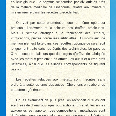
couleur glauque. Le papyrus se termine par dix articles tirés
de la matière médicale de Dioscoride, relatifs aux minéraux
mis en œuvre dans les recettes précédentes.
On voit par cette énumération que le même opérateur
pratiquait l’orfèvrerie et la teinture des étoffes précieuses.
Mais il semble étranger à la fabrication des émaux,
vitrifications, pierres précieuses artificielles. Du moins aucune
mention n’en est faite dans ces recettes, quoique ce sujet soit
longuement traité dans les écrits des alchimistes. Le papyrus
X ne s’occupe d’ailleurs que des objets d’orfèvrerie fabriqués
avec les métaux précieux ; les armes, les outils et autres gros
ustensiles, ainsi que les alliages correspondants ne figurent
pas ici.
Les recettes relatives aux métaux sont inscrites sans
ordre à la suite les unes des autres. Cherchons-en d’abord les
caractères généraux.
En les examinant de plus près, on reconnait qu’elles ont
été tirées de divers ouvrages ou traditions. En effet, les unités
auxquelles se rapportent ces compositions . métalliques sont
différentes, quoique spéciales pour chaque recette. L’écrivain