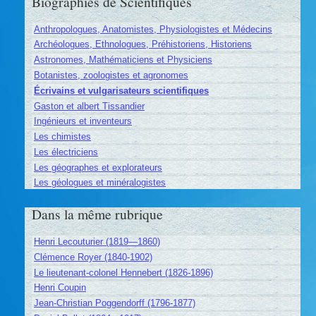
Biographies de Scientifiques
Anthropologues, Anatomistes, Physiologistes et Médecins
Archéologues, Ethnologues, Préhistoriens, Historiens
Astronomes, Mathématiciens et Physiciens
Botanistes, zoologistes et agronomes
Écrivains et vulgarisateurs scientifiques
Gaston et albert Tissandier
Ingénieurs et inventeurs
Les chimistes
Les électriciens
Les géographes et explorateurs
Les géologues et minéralogistes
Dans la même rubrique
Henri Lecouturier (1819—1860)
Clémence Royer (1840-1902)
Le lieutenant-colonel Hennebert (1826-1896)
Henri Coupin
Jean-Christian Poggendorff (1796-1877)