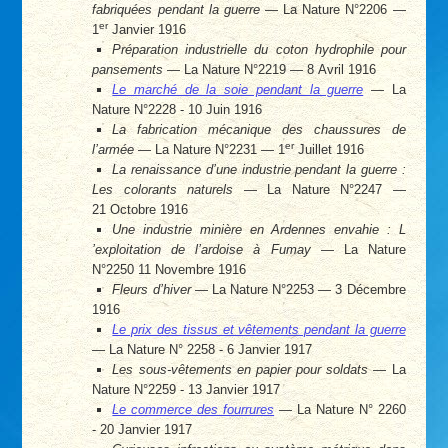
fabriquées pendant la guerre
— La Nature N°2206 —
er
1
Janvier 1916
Préparation industrielle du coton hydrophile pour
pansements
— La Nature N°2219 — 8 Avril 1916
Le marché de la soie pendant la guerre
— La
Nature N°2228 - 10 Juin 1916
La fabrication mécanique des chaussures de
er
l’armée
— La Nature N°2231 — 1
Juillet 1916
La renaissance d’une industrie pendant la guerre :
Les colorants naturels
— La Nature N°2247 —
21 Octobre 1916
Une industrie minière en Ardennes envahie : L
’exploitation de l’ardoise à Fumay
— La Nature
N°2250 11 Novembre 1916
Fleurs d’hiver
— La Nature N°2253 — 3 Décembre
1916
Le prix des tissus et vêtements pendant la guerre
— La Nature N° 2258 - 6 Janvier 1917
Les sous-vêtements en papier pour soldats
— La
Nature N°2259 - 13 Janvier 1917
Le commerce des fourrures
— La Nature N° 2260
- 20 Janvier 1917