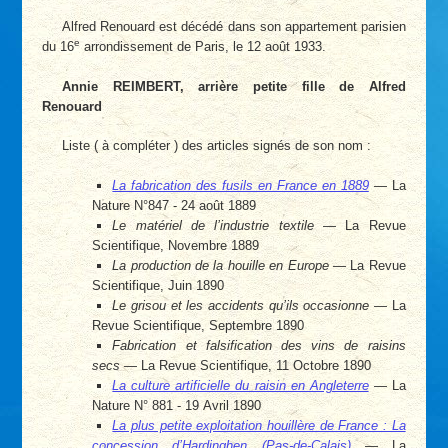
Alfred Renouard est décédé dans son appartement parisien
e
du 16
arrondissement de Paris, le 12 août 1933.
Annie REIMBERT, arrière petite fille de Alfred
Renouard
Liste ( à compléter ) des articles signés de son nom :
La fabrication des fusils en France en 1889
— La
Nature N°847 - 24 août 1889
Le matériel de l’industrie textile
— La Revue
Scientifique, Novembre 1889
La production de la houille en Europe
— La Revue
Scientifique, Juin 1890
Le grisou et les accidents qu’ils occasionne
— La
Revue Scientifique, Septembre 1890
Fabrication et falsification des vins de raisins
secs
— La Revue Scientifique, 11 Octobre 1890
La culture artificielle du raisin en Angleterre
— La
Nature N° 881 - 19 Avril 1890
La plus petite exploitation houillère de France : La
concession d’Hardinghen (Pas-de-Calais)
— La