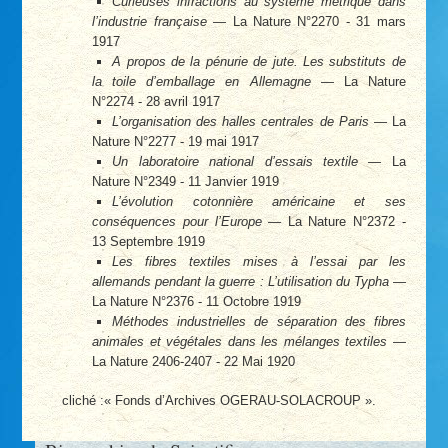
Curieuses infractions au système métrique dans
l’industrie française
— La Nature N°2270 - 31 mars
1917
A propos de la pénurie de jute. Les substituts de
la toile d’emballage en Allemagne
— La Nature
N°2274 - 28 avril 1917
L’organisation des halles centrales de Paris
— La
Nature N°2277 - 19 mai 1917
Un laboratoire national d’essais textile
— La
Nature N°2349 - 11 Janvier 1919
L’évolution cotonnière américaine et ses
conséquences pour l’Europe
— La Nature N°2372 -
13 Septembre 1919
Les fibres textiles mises à l’essai par les
allemands pendant la guerre : L’utilisation du Typha
—
La Nature N°2376 - 11 Octobre 1919
Méthodes industrielles de séparation des fibres
animales et végétales dans les mélanges textiles
—
La Nature 2406-2407 - 22 Mai 1920
cliché :« Fonds d’Archives OGERAU-SOLACROUP ».