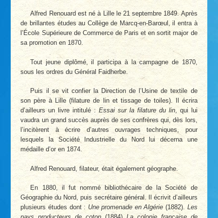
Alfred Renouard est né à Lille le 21 septembre 1849. Après
de brillantes études au Collège de Marcq-en-Barœul, il entra à
l’École Supérieure de Commerce de Paris et en sortit major de
sa promotion en 1870.
Tout jeune diplômé, il participa à la campagne de 1870,
sous les ordres du Général Faidherbe.
Puis il se vit confier la Direction de l’Usine de textile de
son père à Lille (filature de lin et tissage de toiles). Il écrira
d’ailleurs un livre intitulé :
Essai sur la filature du lin
, qui lui
vaudra un grand succès auprès de ses confrères qui, dès lors,
l’incitèrent à écrire d’autres ouvrages techniques, pour
lesquels la Société Industrielle du Nord lui décerna une
médaille d’or en 1874.
Alfred Renouard, filateur, était également géographe.
En 1880, il fut nommé bibliothécaire de la Société de
Géographie du Nord, puis secrétaire général. Il écrivit d’ailleurs
plusieurs études dont :
Une promenade en Algérie
(1882).
Les
pays producteurs de coton
(1884)
La colonie française de