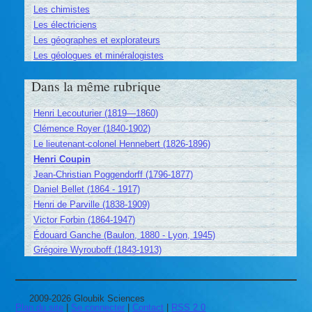
Les chimistes
Les électriciens
Les géographes et explorateurs
Les géologues et minéralogistes
Dans la même rubrique
Henri Lecouturier (1819—1860)
Clémence Royer (1840-1902)
Le lieutenant-colonel Hennebert (1826-1896)
Henri Coupin
Jean-Christian Poggendorff (1796-1877)
Daniel Bellet (1864 - 1917)
Henri de Parville (1838-1909)
Victor Forbin (1864-1947)
Édouard Ganche (Baulon, 1880 - Lyon, 1945)
Grégoire Wyrouboff (1843-1913)
2009-2026 Gloubik Sciences
Plan du site
|
Se connecter
|
Contact
|
RSS 2.0