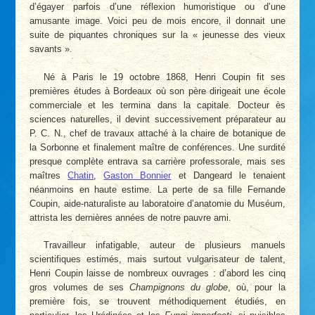
d’égayer parfois d’une réflexion humoristique ou d’une
amusante image. Voici peu de mois encore, il donnait une
suite de piquantes chroniques sur la « jeunesse des vieux
savants ».
Né à Paris le 19 octobre 1868, Henri Coupin fit ses
premières études à Bordeaux où son père dirigeait une école
commerciale et les termina dans la capitale. Docteur ès
sciences naturelles, il devint successivement préparateur au
P. C. N., chef de travaux attaché à la chaire de botanique de
la Sorbonne et finalement maître de conférences. Une surdité
presque complète entrava sa carrière professorale, mais ses
maîtres
Chatin
,
Gaston Bonnier
et Dangeard le tenaient
néanmoins en haute estime. La perte de sa fille Fernande
Coupin, aide-naturaliste au laboratoire d’anatomie du Muséum,
attrista les dernières années de notre pauvre ami.
Travailleur infatigable, auteur de plusieurs manuels
scientifiques estimés, mais surtout vulgarisateur de talent,
Henri Coupin laisse de nombreux ouvrages : d’abord les cinq
gros volumes de ses
Champignons du globe
, où, pour la
première fois, se trouvent méthodiquement étudiés, en