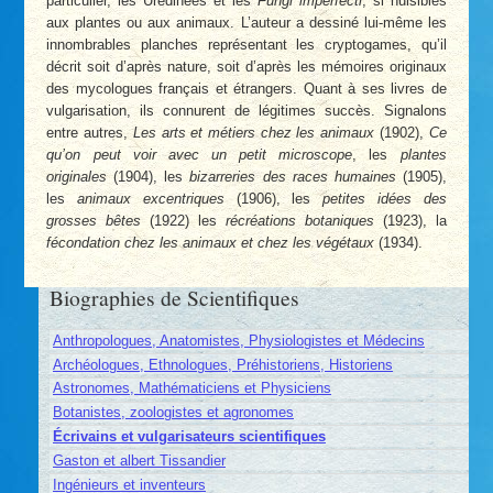
particulier, les Urédinées et les
Fungi imperfecti
, si nuisibles
aux plantes ou aux animaux. L’auteur a dessiné lui-même les
innombrables planches représentant les cryptogames, qu’il
décrit soit d’après nature, soit d’après les mémoires originaux
des mycologues français et étrangers. Quant à ses livres de
vulgarisation, ils connurent de légitimes succès. Signalons
entre autres,
Les arts et métiers chez les animaux
(1902),
Ce
qu’on peut voir avec un petit microscope
, les
plantes
originales
(1904), les
bizarreries des races humaines
(1905),
les
animaux excentriques
(1906), les
petites idées des
grosses bêtes
(1922) les
récréations botaniques
(1923), la
fécondation chez les animaux et chez les végétaux
(1934).
Biographies de Scientifiques
Anthropologues, Anatomistes, Physiologistes et Médecins
Archéologues, Ethnologues, Préhistoriens, Historiens
Astronomes, Mathématiciens et Physiciens
Botanistes, zoologistes et agronomes
Écrivains et vulgarisateurs scientifiques
Gaston et albert Tissandier
Ingénieurs et inventeurs