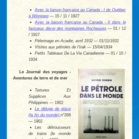
Avec la liaison française au Canada - I de Québec
à Winnipeg
— 15 / 11 / 1927
Avec la liaison française au Canada - II dans le
fastueux décor des montagnes Rocheuses
— 01 / 12
/ 1927
Pèlerinage en Acadie, avril 1932
— 01/11/1932
Visites aux pétroles de l’Irak
— 15/04/1934
Petits Tableaux De La Vie Canadienne
— 01 / 10 /
1934
Le Journal des voyages -
Aventures de terre et de mer
Tortures Et
Supplices Aux
Philippines
— 1902
Le déluge de glace
(la fin du monde)
,n°268
— 1902
Les détrousseurs
de trains (le monde