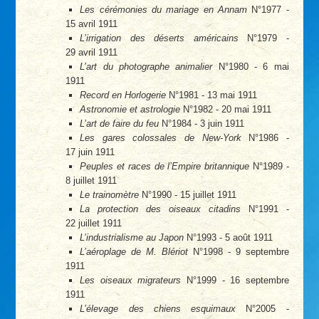
Les cérémonies du mariage en Annam
N°1977 -
15 avril 1911
L’irrigation des déserts américains
N°1979 -
29 avril 1911
L’art du photographe animalier
N°1980 - 6 mai
1911
Record en Horlogerie
N°1981 - 13 mai 1911
Astronomie et astrologie
N°1982 - 20 mai 1911
L’art de faire du feu
N°1984 - 3 juin 1911
Les gares colossales de New-York
N°1986 -
17 juin 1911
Peuples et races de l’Empire britannique
N°1989 -
8 juillet 1911
Le trainomètre
N°1990 - 15 juillet 1911
La protection des oiseaux citadins
N°1991 -
22 juillet 1911
L’industrialisme au Japon
N°1993 - 5 août 1911
L’aéroplage de M. Blériot
N°1998 - 9 septembre
1911
Les oiseaux migrateurs
N°1999 - 16 septembre
1911
L’élevage des chiens esquimaux
N°2005 -