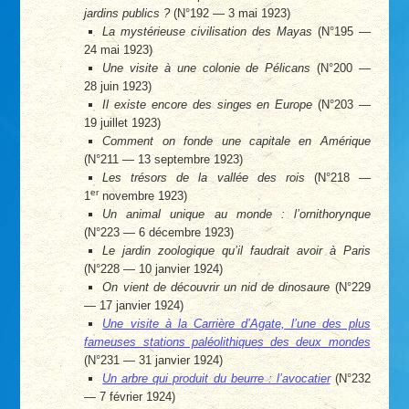
jardins publics ?
(N°192 — 3 mai 1923)
La mystérieuse civilisation des Mayas
(N°195 —
24 mai 1923)
Une visite à une colonie de Pélicans
(N°200 —
28 juin 1923)
Il existe encore des singes en Europe
(N°203 —
19 juillet 1923)
Comment on fonde une capitale en Amérique
(N°211 — 13 septembre 1923)
Les trésors de la vallée des rois
(N°218 —
er
1
novembre 1923)
Un animal unique au monde : l’ornithorynque
(N°223 — 6 décembre 1923)
Le jardin zoologique qu’il faudrait avoir à Paris
(N°228 — 10 janvier 1924)
On vient de découvrir un nid de dinosaure
(N°229
— 17 janvier 1924)
Une visite à la Carrière d’Agate, l’une des plus
fameuses stations paléolithiques des deux mondes
(N°231 — 31 janvier 1924)
Un arbre qui produit du beurre : l’avocatier
(N°232
— 7 février 1924)