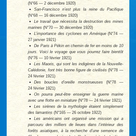
(N°66 — 2 décembre 1920)
San-Francisco n’est plus la reine du Pacifique
(N°68 — 16 décembre 1920)
Le travail que nécessita la destruction des mines
marines
(N°70 — 30 décembre 1920)
L’importance des cyclones en Amérique
(N°74 —
27 janvier 1921)
De Paris à Pékin en chemin de fer en moins de 10
jours. Voici le voyage que vous pourrez faire bientôt
(N°76 — 10 février 1921)
Les Maoris, qui sont les indigènes de la Nouvelle-
Calédonie, font très bonne figure de civilisés
(N°78 —
24 février 1921)
Des boucles d’oreille monstrueuses
(N°78 —
24 février 1921)
On pourra peut-être enseigner la guerre marine
avec une flotte en miniature
(N°78 — 24 février 1921)
Les sirènes de la mythologie étaient simplement
des lamantins
(N°165 — 26 octobre 1922)
Les américains ont organisé une mission qui a
parcouru des milliers de lieues dans l’intérieur des
forêts asiatiques, à la recherche d’une semence de