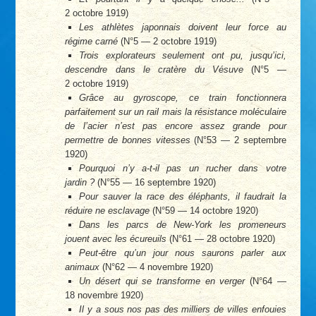
2 octobre 1919)
Les athlètes japonnais doivent leur force au
régime carné
(N°5 — 2 octobre 1919)
Trois explorateurs seulement ont pu, jusqu’ici,
descendre dans le cratère du Vésuve
(N°5 —
2 octobre 1919)
Grâce au gyroscope, ce train fonctionnera
parfaitement sur un rail mais la résistance moléculaire
de l’acier n’est pas encore assez grande pour
permettre de bonnes vitesses
(N°53 — 2 septembre
1920)
Pourquoi n’y a-t-il pas un rucher dans votre
jardin ?
(N°55 — 16 septembre 1920)
Pour sauver la race des éléphants, il faudrait la
réduire ne esclavage
(N°59 — 14 octobre 1920)
Dans les parcs de New-York les promeneurs
jouent avec les écureuils
(N°61 — 28 octobre 1920)
Peut-être qu’un jour nous saurons parler aux
animaux
(N°62 — 4 novembre 1920)
Un désert qui se transforme en verger
(N°64 —
18 novembre 1920)
Il y a sous nos pas des milliers de villes enfouies