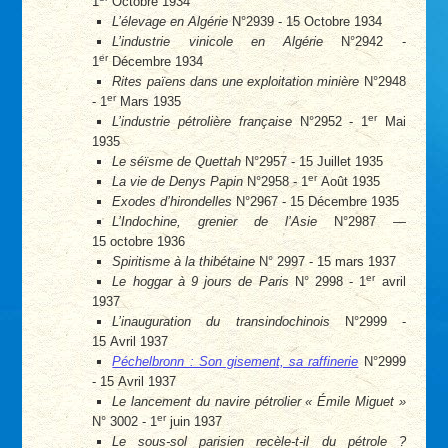
1
Octobre 1934
L’élevage en Algérie
N°2939 - 15 Octobre 1934
L’industrie vinicole en Algérie
N°2942 -
er
1
Décembre 1934
Rites païens dans une exploitation minière
N°2948
er
- 1
Mars 1935
er
L’industrie pétrolière française
N°2952 - 1
Mai
1935
Le séïsme de Quettah
N°2957 - 15 Juillet 1935
er
La vie de Denys Papin
N°2958 - 1
Août 1935
Exodes d’hirondelles
N°2967 - 15 Décembre 1935
L’Indochine, grenier de l’Asie
N°2987 —
15 octobre 1936
Spiritisme à la thibétaine
N° 2997 - 15 mars 1937
er
Le hoggar à 9 jours de Paris
N° 2998 - 1
avril
1937
L’inauguration du transindochinois
N°2999 -
15 Avril 1937
Péchelbronn : Son gisement, sa raffinerie
N°2999
- 15 Avril 1937
Le lancement du navire pétrolier « Émile Miguet »
er
N° 3002 - 1
juin 1937
Le sous-sol parisien recèle-t-il du pétrole ?