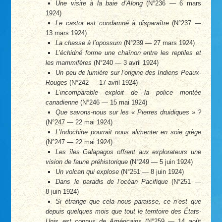
Une visite à la baie d’Along
(N°236 — 6 mars
1924)
Le castor est condamné à disparaître
(N°237 —
13 mars 1924)
La chasse à l’opossum
(N°239 — 27 mars 1924)
L’échidné forme une chaînon entre les reptiles et
les mammifères
(N°240 — 3 avril 1924)
Un peu de lumière sur l’origine des Indiens Peaux-
Rouges
(N°242 — 17 avril 1924)
L’incomparable exploit de la police montée
canadienne
(N°246 — 15 mai 1924)
Que savons-nous sur les « Pierres druidiques » ?
(N°247 — 22 mai 1924)
L’Indochine pourrait nous alimenter en soie grège
(N°247 — 22 mai 1924)
Les îles Galapagos offrent aux explorateurs une
vision de faune préhistorique
(N°249 — 5 juin 1924)
Un volcan qui explose
(N°251 — 8 juin 1924)
Dans le paradis de l’océan Pacifique
(N°251 —
8 juin 1924)
Si étrange que cela nous paraisse, ce n’est que
depuis quelques mois que tout le territoire des États-
Unis est connus de Américains
(N°259 — 14 août