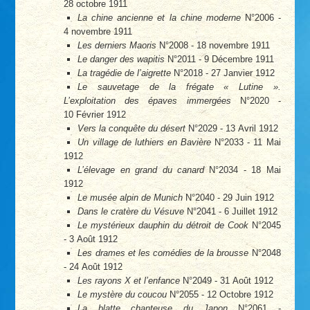
28 octobre 1911
La chine ancienne et la chine moderne
N°2006 -
4 novembre 1911
Les derniers Maoris
N°2008 - 18 novembre 1911
Le danger des wapitis
N°2011 - 9 Décembre 1911
La tragédie de l’aigrette
N°2018 - 27 Janvier 1912
Le sauvetage de la frégate « Lutine ».
L’exploitation des épaves immergées
N°2020 -
10 Février 1912
Vers la conquête du désert
N°2029 - 13 Avril 1912
Un village de luthiers en Bavière
N°2033 - 11 Mai
1912
L’élevage en grand du canard
N°2034 - 18 Mai
1912
Le musée alpin de Munich
N°2040 - 29 Juin 1912
Dans le cratère du Vésuve
N°2041 - 6 Juillet 1912
Le mystérieux dauphin du détroit de Cook
N°2045
- 3 Août 1912
Les drames et les comédies de la brousse
N°2048
- 24 Août 1912
Les rayons X et l’enfance
N°2049 - 31 Août 1912
Le mystère du coucou
N°2055 - 12 Octobre 1912
La blatte chanteuse du Japon
N°2061 -