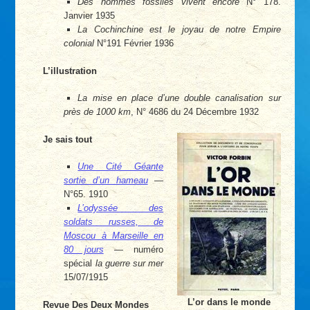
Des hommes fossiles vivent encore
N° 178.
Janvier 1935
La Cochinchine est le joyau de notre Empire
colonial
N°191 Février 1936
L’illustration
La mise en place d’une double canalisation sur
près de 1000 km
, N° 4686 du 24 Décembre 1932
Je sais tout
Une Cité Géante
sortie d’un hameau
—
N°65. 1910
L’odyssée des
soldats russes, de
Moscou à Marseille en
80 jours
— numéro
spécial
la guerre sur mer
15/07/1915
L’or dans le monde
Revue Des Deux Mondes