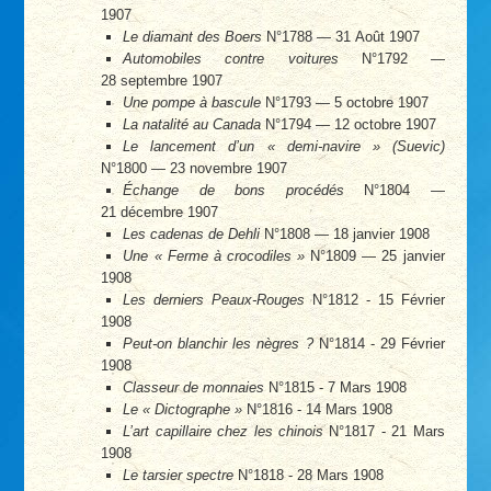
1907
Le diamant des Boers
N°1788 — 31 Août 1907
Automobiles contre voitures
N°1792 —
28 septembre 1907
Une pompe à bascule
N°1793 — 5 octobre 1907
La natalité au Canada
N°1794 — 12 octobre 1907
Le lancement d’un « demi-navire » (Suevic)
N°1800 — 23 novembre 1907
Échange de bons procédés
N°1804 —
21 décembre 1907
Les cadenas de Dehli
N°1808 — 18 janvier 1908
Une « Ferme à crocodiles »
N°1809 — 25 janvier
1908
Les derniers Peaux-Rouges
N°1812 - 15 Février
1908
Peut-on blanchir les nègres ?
N°1814 - 29 Février
1908
Classeur de monnaies
N°1815 - 7 Mars 1908
Le « Dictographe »
N°1816 - 14 Mars 1908
L’art capillaire chez les chinois
N°1817 - 21 Mars
1908
Le tarsier spectre
N°1818 - 28 Mars 1908