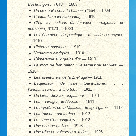
Bushrangers
, n°648 — 1909
Un crocodile sous le harnais
,n°664 — 1909
L’appât Humain (Ouganda)
— 1910
Chez les indiens du far-west : magiciens et
sortilèges
, N°679 — 1909
Les écumeurs du pacifique : fusillade ou noyade
— 1910
L’infernal passage
— 1910
Vendettas arctiques
— 1910
L’émeraude aux grains d’or
— 1910
La mort de bob dalton : la terreur du far west
—
1910
Les aventuriers de la Zheltuga
— 1911
Esquimaux de l’île Saint-Laurent : :
l’anéantissement d une tribu
— 1911
Un hiver chez les esquimaux
— 1911
Les sauvages de l’Assam
— 1911
Le mystères de la Malaisie - le tigre garou
— 1912
Les fauves sont lachés
— 1912
Le siège d’un bungalow
— 1912
Une chasse au lion
— 1926
Une tribu de voleurs aux Indes
— 1926