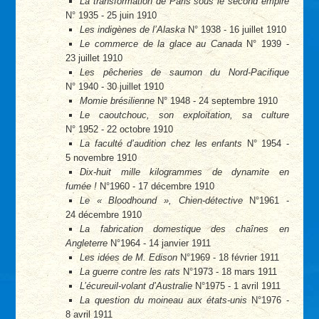
La transformation de Paris sous le second empire
N° 1935 - 25 juin 1910
Les indigènes de l’Alaska
N° 1938 - 16 juillet 1910
Le commerce de la glace au Canada
N° 1939 -
23 juillet 1910
Les pêcheries de saumon du Nord-Pacifique
N° 1940 - 30 juillet 1910
Momie brésilienne
N° 1948 - 24 septembre 1910
Le caoutchouc, son exploitation, sa culture
N° 1952 - 22 octobre 1910
La faculté d’audition chez les enfants
N° 1954 -
5 novembre 1910
Dix-huit mille kilogrammes de dynamite en
fumée !
N°1960 - 17 décembre 1910
Le « Bloodhound », Chien-détective
N°1961 -
24 décembre 1910
La fabrication domestique des chaînes en
Angleterre
N°1964 - 14 janvier 1911
Les idées de M. Edison
N°1969 - 18 février 1911
La guerre contre les rats
N°1973 - 18 mars 1911
L’écureuil-volant d’Australie
N°1975 - 1 avril 1911
La question du moineau aux états-unis
N°1976 -
8 avril 1911