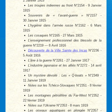
2 Janvier 1915
Les troupes indiennes au front
N°2154 - 9 Janvier
1915
Souvenirs de « l’avant-guerre »
N°2157 -
30 Janvier 1915
L’hygiène dans l’armée russe
N°2162 - 6 Mars
1915
Les cosaques
N°2165 - 27 Mars 1915
L’enseignement professionnel des blessés de la
guerre
N°2219 — 8 Avril 1916
Découverte de la Ville Sainte des Incas
N°2236 -
5 Août 1916
L’âne à la guerre
N°2261 - 27 Janvier 1917
L’industrie japonaise et les alliés
N°2272 - 14 avril
1917
Un mystère dévoilé : Les « Q-boats »
N°2349 -
11 Janvier 1919
Notes sur les Tchéco-Slovaques
N°2351 - 8 février
1919
Les montagnes pétrolifère du Far-West
N°2352 -
22 février 1919
Notes sur l’Ukraine
N°2353 - 8 mars 1919
Les oiseaux aquatiques en plongée
N°2357 -