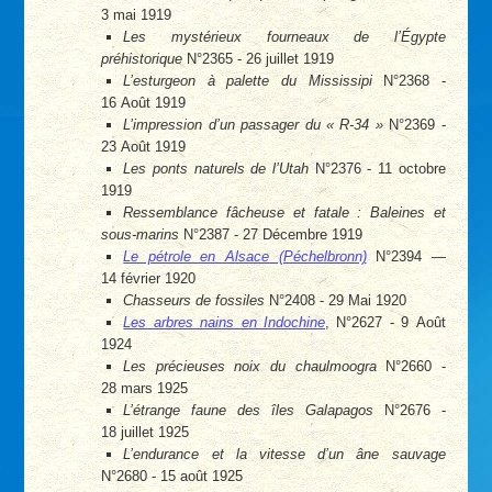
3 mai 1919
Les mystérieux fourneaux de l’Égypte
préhistorique
N°2365 - 26 juillet 1919
L’esturgeon à palette du Mississipi
N°2368 -
16 Août 1919
L’impression d’un passager du « R-34 »
N°2369 -
23 Août 1919
Les ponts naturels de l’Utah
N°2376 - 11 octobre
1919
Ressemblance fâcheuse et fatale : Baleines et
sous-marins
N°2387 - 27 Décembre 1919
Le pétrole en Alsace (Péchelbronn)
N°2394 —
14 février 1920
Chasseurs de fossiles
N°2408 - 29 Mai 1920
Les arbres nains en Indochine
, N°2627 - 9 Août
1924
Les précieuses noix du chaulmoogra
N°2660 -
28 mars 1925
L’étrange faune des îles Galapagos
N°2676 -
18 juillet 1925
L’endurance et la vitesse d’un âne sauvage
N°2680 - 15 août 1925