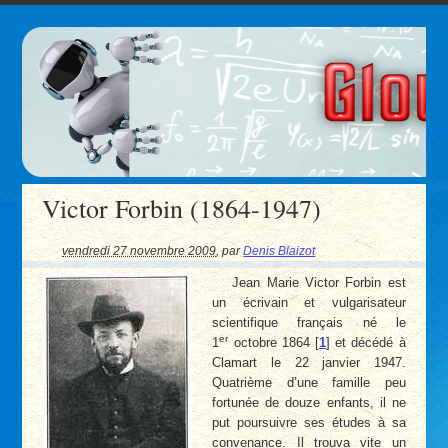
Victor Forbin (1864-1947)
vendredi 27 novembre 2009
,
par
Denis Blaizot
Jean Marie Victor Forbin est
un écrivain et vulgarisateur
scientifique français né le
er
1
octobre 1864
[
1
]
et décédé à
Clamart le 22 janvier 1947.
Quatrième d’une famille peu
fortunée de douze enfants, il ne
put poursuivre ses études à sa
convenance. Il trouva vite un