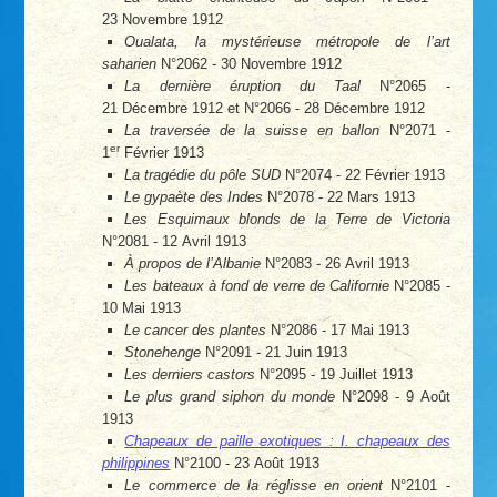
23 Novembre 1912
Oualata, la mystérieuse métropole de l’art
saharien
N°2062 - 30 Novembre 1912
La dernière éruption du Taal
N°2065 -
21 Décembre 1912 et N°2066 - 28 Décembre 1912
La traversée de la suisse en ballon
N°2071 -
er
1
Février 1913
La tragédie du pôle SUD
N°2074 - 22 Février 1913
Le gypaète des Indes
N°2078 - 22 Mars 1913
Les Esquimaux blonds de la Terre de Victoria
N°2081 - 12 Avril 1913
À propos de l’Albanie
N°2083 - 26 Avril 1913
Les bateaux à fond de verre de Californie
N°2085 -
10 Mai 1913
Le cancer des plantes
N°2086 - 17 Mai 1913
Stonehenge
N°2091 - 21 Juin 1913
Les derniers castors
N°2095 - 19 Juillet 1913
Le plus grand siphon du monde
N°2098 - 9 Août
1913
Chapeaux de paille exotiques : I. chapeaux des
philippines
N°2100 - 23 Août 1913
Le commerce de la réglisse en orient
N°2101 -