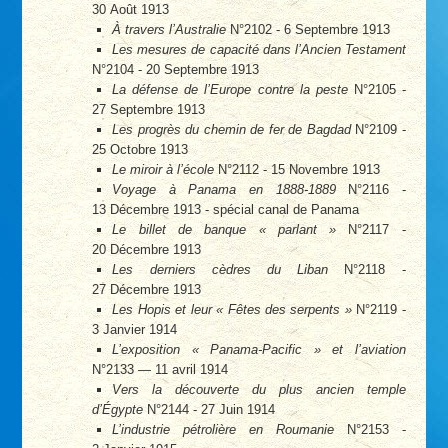
30 Août 1913
À travers l’Australie
N°2102 - 6 Septembre 1913
Les mesures de capacité dans l’Ancien Testament
N°2104 - 20 Septembre 1913
La défense de l’Europe contre la peste
N°2105 -
27 Septembre 1913
Les progrès du chemin de fer de Bagdad
N°2109 -
25 Octobre 1913
Le miroir à l’école
N°2112 - 15 Novembre 1913
Voyage à Panama en 1888-1889
N°2116 -
13 Décembre 1913 - spécial canal de Panama
Le billet de banque « parlant »
N°2117 -
20 Décembre 1913
Les derniers cèdres du Liban
N°2118 -
27 Décembre 1913
Les Hopis et leur « Fêtes des serpents »
N°2119 -
3 Janvier 1914
L’exposition « Panama-Pacific » et l’aviation
N°2133 — 11 avril 1914
Vers la découverte du plus ancien temple
d’Égypte
N°2144 - 27 Juin 1914
L’industrie pétrolière en Roumanie
N°2153 -