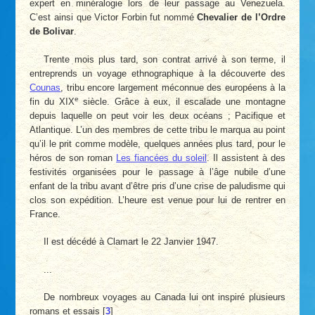
expert en minéralogie lors de leur passage au Venezuela.
C’est ainsi que Victor Forbin fut nommé
Chevalier de l’Ordre
de Bolivar
.
Trente mois plus tard, son contrat arrivé à son terme, il
entreprends un voyage ethnographique à la découverte des
Counas
, tribu encore largement méconnue des européens à la
e
fin du XIX
siècle. Grâce à eux, il escalade une montagne
depuis laquelle on peut voir les deux océans ; Pacifique et
Atlantique. L’un des membres de cette tribu le marqua au point
qu’il le prit comme modèle, quelques années plus tard, pour le
héros de son roman
Les fiancées du soleil
. Il assistent à des
festivités organisées pour le passage à l’âge nubile d’une
enfant de la tribu avant d’être pris d’une crise de paludisme qui
clos son expédition. L’heure est venue pour lui de rentrer en
France.
Il est décédé à Clamart le 22 Janvier 1947.
...
De nombreux voyages au Canada lui ont inspiré plusieurs
romans et essais
[
3
]