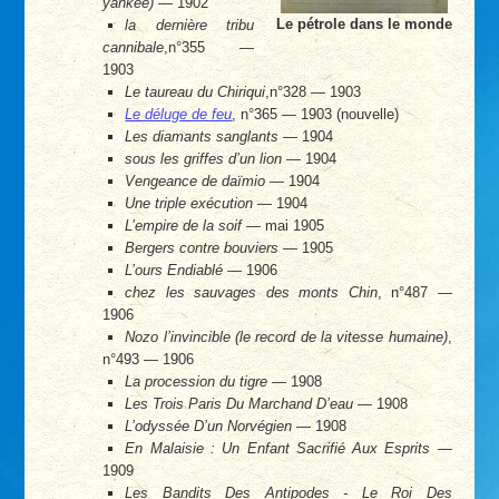
yankee)
— 1902
Le pétrole dans le monde
la dernière tribu
cannibale
,n°355 —
1903
Le taureau du Chiriqui
,n°328 — 1903
Le déluge de feu
, n°365 — 1903 (nouvelle)
Les diamants sanglants
— 1904
sous les griffes d’un lion
— 1904
Vengeance de daïmio
— 1904
Une triple exécution
— 1904
L’empire de la soif
— mai 1905
Bergers contre bouviers
— 1905
L’ours Endiablé
— 1906
chez les sauvages des monts Chin
, n°487 —
1906
Nozo l’invincible (le record de la vitesse humaine)
,
n°493 — 1906
La procession du tigre
— 1908
Les Trois Paris Du Marchand D’eau
— 1908
L’odyssée D’un Norvégien
— 1908
En Malaisie : Un Enfant Sacrifié Aux Esprits
—
1909
Les Bandits Des Antipodes - Le Roi Des