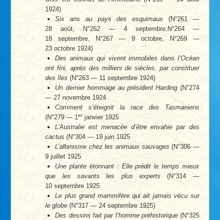
1924)
Six ans au pays des esquimaux
(N°261 —
28 août, N°262 — 4 septembre,N°264 —
18 septembre, N°267 — 9 octobre, N°269 —
23 octobre 1924)
Des animaux qui vivent immobiles dans l’Océan
ont fini, après des milliers de siècles, par constituer
des îles
(N°263 — 11 septembre 1924)
Un dernier hommage au président Harding
(N°274
— 27 novembre 1924
Comment s’éteignit la race des Tasmaniens
er
(N°279 — 1
janvier 1925
L’Australie est menacée d’être envahie par des
cactus
(N°304 — 19 juin 1925
L’albinisme chez les animaux sauvages
(N°306 —
9 juillet 1925
Une plante étonnant : Elle prédit le temps mieux
que les savants les plus experts
(N°314 —
10 septembre 1925
Le plus grand mammifère qui ait jamais vécu sur
le globe
(N°317 — 24 septembre 1925)
Des dessins fait par l’homme préhistorique
(N°325