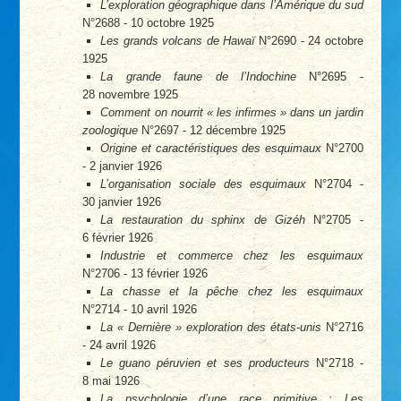
L’exploration géographique dans l’Amérique du sud
N°2688 - 10 octobre 1925
Les grands volcans de Hawaï
N°2690 - 24 octobre
1925
La grande faune de l’Indochine
N°2695 -
28 novembre 1925
Comment on nourrit « les infirmes » dans un jardin
zoologique
N°2697 - 12 décembre 1925
Origine et caractéristiques des esquimaux
N°2700
- 2 janvier 1926
L’organisation sociale des esquimaux
N°2704 -
30 janvier 1926
La restauration du sphinx de Gizéh
N°2705 -
6 février 1926
Industrie et commerce chez les esquimaux
N°2706 - 13 février 1926
La chasse et la pêche chez les esquimaux
N°2714 - 10 avril 1926
La « Dernière » exploration des états-unis
N°2716
- 24 avril 1926
Le guano péruvien et ses producteurs
N°2718 -
8 mai 1926
La psychologie d’une race primitive : Les