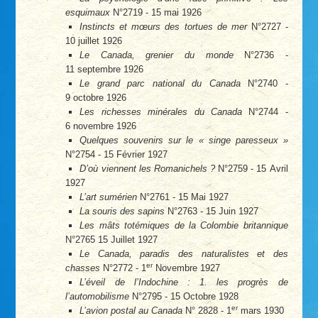
esquimaux
N°2719 - 15 mai 1926
Instincts et mœurs des tortues de mer
N°2727 -
10 juillet 1926
Le Canada, grenier du monde
N°2736 -
11 septembre 1926
Le grand parc national du Canada
N°2740 -
9 octobre 1926
Les richesses minérales du Canada
N°2744 -
6 novembre 1926
Quelques souvenirs sur le « singe paresseux »
N°2754 - 15 Février 1927
D’où viennent les Romanichels ?
N°2759 - 15 Avril
1927
L’art sumérien
N°2761 - 15 Mai 1927
La souris des sapins
N°2763 - 15 Juin 1927
Les mâts totémiques de la Colombie britannique
N°2765 15 Juillet 1927
Le Canada, paradis des naturalistes et des
er
chasses
N°2772 - 1
Novembre 1927
L’éveil de l’Indochine : 1. les progrès de
l’automobilisme
N°2795 - 15 Octobre 1928
er
L’avion postal au Canada
N° 2828 - 1
mars 1930