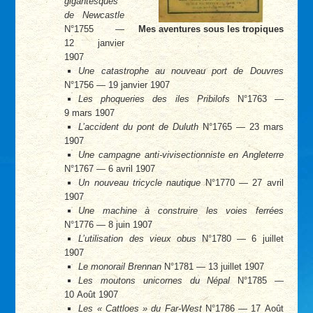
gigantesques
de Newcastle
N°1755 —
Mes aventures sous les tropiques
12 janvier
1907
Une catastrophe au nouveau port de Douvres
N°1756 — 19 janvier 1907
Les phoqueries des iles Pribilofs
N°1763 —
9 mars 1907
L’accident du pont de Duluth
N°1765 — 23 mars
1907
Une campagne anti-vivisectionniste en Angleterre
N°1767 — 6 avril 1907
Un nouveau tricycle nautique
N°1770 — 27 avril
1907
Une machine à construire les voies ferrées
N°1776 — 8 juin 1907
L’utilisation des vieux obus
N°1780 — 6 juillet
1907
Le monorail Brennan
N°1781 — 13 juillet 1907
Les moutons unicornes du Népal
N°1785 —
10 Août 1907
Les « Cattloes » du Far-West
N°1786 — 17 Août