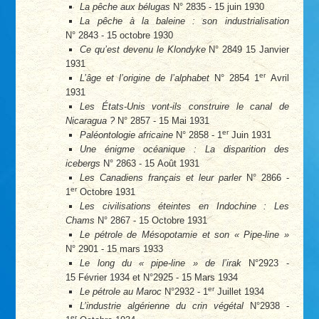
La pêche aux bélugas
N° 2835 - 15 juin 1930
La pêche à la baleine : son industrialisation
N° 2843 - 15 octobre 1930
Ce qu’est devenu le Klondyke
N° 2849 15 Janvier
1931
er
L’âge et l’origine de l’alphabet
N° 2854 1
Avril
1931
Les États-Unis vont-ils construire le canal de
Nicaragua ?
N° 2857 - 15 Mai 1931
er
Paléontologie africaine
N° 2858 - 1
Juin 1931
Une énigme océanique : La disparition des
icebergs
N° 2863 - 15 Août 1931
Les Canadiens français et leur parler
N° 2866 -
er
1
Octobre 1931
Les civilisations éteintes en Indochine : Les
Chams
N° 2867 - 15 Octobre 1931
Le pétrole de Mésopotamie et son « Pipe-line »
N° 2901 - 15 mars 1933
Le long du « pipe-line » de l’irak
N°2923 -
15 Février 1934 et N°2925 - 15 Mars 1934
er
Le pétrole au Maroc
N°2932 - 1
Juillet 1934
L’industrie algérienne du crin végétal
N°2938 -
er