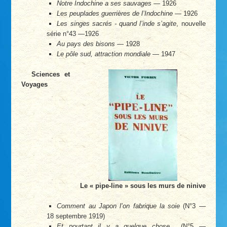
Notre Indochine a ses sauvages
— 1926
Les peuplades guerrières de l’Indochine
— 1926
Les singes sacrés - quand l’inde s’agite
, nouvelle
série n°43 —1926
Au pays des bisons
— 1928
Le pôle sud, attraction mondiale
— 1947
Sciences et
Voyages
Le « pipe-line » sous les murs de ninive
Comment au Japon l’on fabrique la soie
(N°3 —
18 septembre 1919)
Et pourtant il y a quelque chose...
(N°5 —