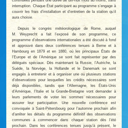
continuées pendant une durée de dix-huit mois au moins, sans
interruption. Chaque État participant au programme s’engage à
couvrir les frais d’installation et d’entretien de la station qu’il
aura choisie.
Depuis le congrès météorologique de Rome, auquel
M. Weyprecht a fait l’exposé de son programme, ce
programme d’observations internationales a été discuté à fond
et approuvé dans deux conférences tenues à Berne et à
Hambourg en 1879 et en 1880, où les principaux États de
l’Europe et de l’Amérique se sont fait représenter par des
délégués spéciaux. Dès maintenant la Russie, l’Autriche, la
Suède, la Norvège, la Hollande et le Danemark se sont
engagés à entretenir et à organiser une ou plusieurs stations
d’observations pour lesquelles les crédits nécessaires sont
déjà disponibles, tandis que l’Allemagne, les États-Unis
d’Amérique, l’Italie et la Grande-Bretagne vont demander à
leurs parlements de voter les sommes nécessaires pour
assurer leur participation. Une nouvelle conférence est
convoquée à Saint-Pétersbourg pour l’automne prochain afin
d’arrêter les détails du programme définitif des observations
communes à commencer dans chaque station dès l’été
prochain. Dans les conférences tenues jusqu’à présent, le