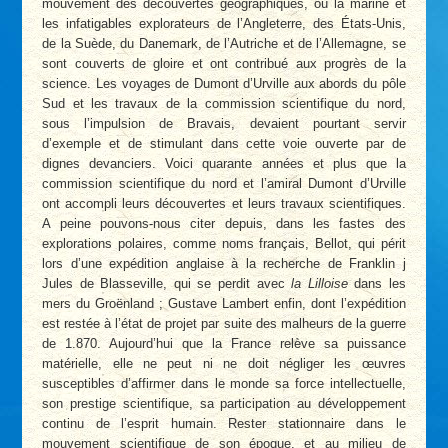
mouvement des découvertes géographiques, où la marine et
les infatigables explorateurs de l’Angleterre, des États-Unis,
de la Suède, du Danemark, de l’Autriche et de l’Allemagne, se
sont couverts de gloire et ont contribué aux progrès de la
science. Les voyages de Dumont d’Urville aux abords du pôle
Sud et les travaux de la commission scientifique du nord,
sous l’impulsion de Bravais, devaient pourtant servir
d’exemple et de stimulant dans cette voie ouverte par de
dignes devanciers. Voici quarante années et plus que la
commission scientifique du nord et l’amiral Dumont d’Urville
ont accompli leurs découvertes et leurs travaux scientifiques.
A peine pouvons-nous citer depuis, dans les fastes des
explorations polaires, comme noms français, Bellot, qui périt
lors d’une expédition anglaise à la recherche de Franklin j
Jules de Blasseville, qui se perdit avec
la Lilloise
dans les
mers du Groënland ; Gustave Lambert enfin, dont l’expédition
est restée à l’état de projet par suite des malheurs de la guerre
de 1.870. Aujourd’hui que la France relève sa puissance
matérielle, elle ne peut ni ne doit négliger les œuvres
susceptibles d’affirmer dans le monde sa force intellectuelle,
son prestige scientifique, sa participation au développement
continu de l’esprit humain. Rester stationnaire dans le
mouvement scientifique de son époque, et au milieu de