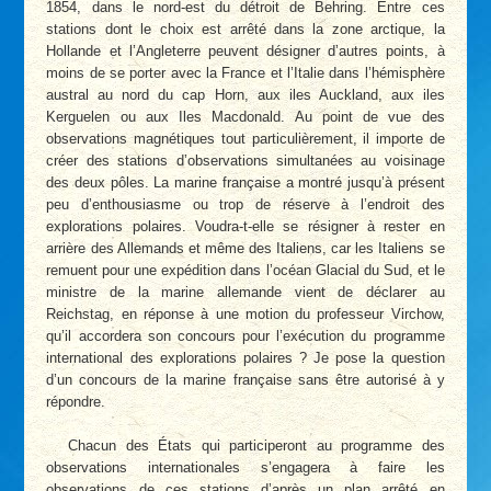
1854, dans le nord-est du détroit de Behring. Entre ces
stations dont le choix est arrêté dans la zone arctique, la
Hollande et l’Angleterre peuvent désigner d’autres points, à
moins de se porter avec la France et l’Italie dans l’hémisphère
austral au nord du cap Horn, aux iles Auckland, aux iles
Kerguelen ou aux Iles Macdonald. Au point de vue des
observations magnétiques tout particulièrement, il importe de
créer des stations d’observations simultanées au voisinage
des deux pôles. La marine française a montré jusqu’à présent
peu d’enthousiasme ou trop de réserve à l’endroit des
explorations polaires. Voudra-t-elle se résigner à rester en
arrière des Allemands et même des Italiens, car les Italiens se
remuent pour une expédition dans l’océan Glacial du Sud, et le
ministre de la marine allemande vient de déclarer au
Reichstag, en réponse à une motion du professeur Virchow,
qu’il accordera son concours pour l’exécution du programme
international des explorations polaires ? Je pose la question
d’un concours de la marine française sans être autorisé à y
répondre.
Chacun des États qui participeront au programme des
observations internationales s’engagera à faire les
observations de ces stations d’après un plan arrêté en