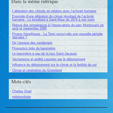
Dans la même rubrique
L’altération des climats en relation avec l’activité humaine
Exemple d’une altération du climat résultant de l’activité
humaine : Le brouillard à Saint-Maur de 1874 à nos jours
Relevé des température à l’observatoire du parc Montsouris en
août et septembre 1895
Propos frigorifiques : La Terre verra-t-elle une nouvelle période
glaciaire ?
De l’époque des vendanges
Pronostics tirés du baromètre
Le baromètre à eau de la tour Saint-Jacques
Sécheresse et aridité causées par le déboisement
Influence du déboisement sur le climat et la fertilité du sol
Climat et végétation du Groenland
Mots-clés
Charles Grad
météorologie