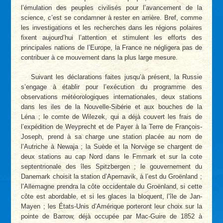
l’émulation des peuples civilisés pour l’avancement de la
science, c’est se condamner à rester en arrière. Bref, comme
les investigations et les recherches dans les régions polaires
fixent aujourd’hui l’attention et stimulent les efforts des
principales nations de l’Europe, la France ne négligera pas de
contribuer à ce mouvement dans la plus large mesure.
Suivant les déclarations faites jusqu’à présent, la Russie
s’engage à établir pour l’exécution du programme des
observations météorologiques internationales, deux stations
dans les iles de la Nouvelle-Sibérie et aux bouches de la
Léna ; le comte de Wilezek, qui a déjà couvert les frais de
l’expédition de Weyprecht et de Payer à la Terre de François-
Joseph, prend à sa charge une station placée au nom de
l’Autriche à Newaja ; la Suède et la Norvège se chargent de
deux stations au cap Nord dans le Fmmark et sur la cote
septentrionale des îles Spitzbergen ; le gouvernement du
Danemark choisit la station d’Apernavik, à l’est du Groënland ;
l’Allemagne prendra la côte occidentale du Groënland, si cette
côte est abordable, et si les glaces la bloquent, l’île de Jan-
Mayen ; les États-Unis d’Amérique porteront leur choix sur la
pointe de Barrow, déjà occupée par Mac-Guire de 1852 à