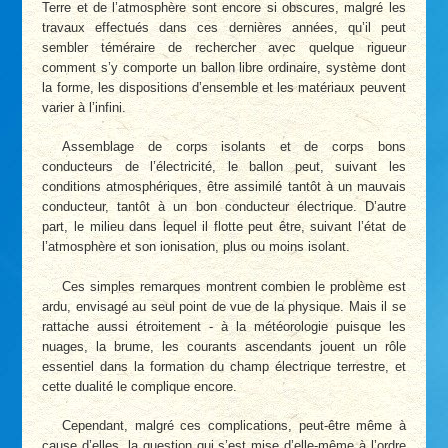
Terre et de l’atmosphère sont encore si obscures, malgré les
travaux effectués dans ces dernières années, qu’il peut
sembler téméraire de rechercher avec quelque rigueur
comment s’y comporte un ballon libre ordinaire, système dont
la forme, les dispositions d’ensemble et les matériaux peuvent
varier à l’infini.
Assemblage de corps isolants et de corps bons
conducteurs de l’électricité, le ballon peut, suivant les
conditions atmosphériques, être assimilé tantôt à un mauvais
conducteur, tantôt à un bon conducteur électrique. D’autre
part, le milieu dans lequel il flotte peut être, suivant l’état de
l’atmosphère et son ionisation, plus ou moins isolant.
Ces simples remarques montrent combien le problème est
ardu, envisagé au seul point de vue de la physique. Mais il se
rattache aussi étroitement - à la météorologie puisque les
nuages, la brume, les courants ascendants jouent un rôle
essentiel dans la formation du champ électrique terrestre, et
cette dualité le complique encore.
Cependant, malgré ces complications, peut-être même à
cause d’elles, la question qui s’est mise d’elle-même à l’ordre