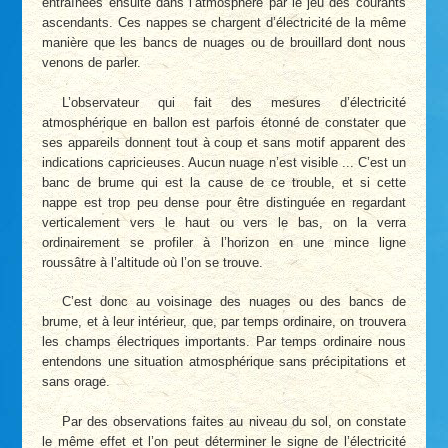
entraînées ensuite dans l’atmosphère par le jeu des courants
ascendants. Ces nappes se chargent d’électricité de la même
manière que les bancs de nuages ou de brouillard dont nous
venons de parler.
L’observateur qui fait des mesures d’électricité
atmosphérique en ballon est parfois étonné de constater que
ses appareils donnent tout à coup et sans motif apparent des
indications capricieuses. Aucun nuage n’est visible ... C’est un
banc de brume qui est la cause de ce trouble, et si cette
nappe est trop peu dense pour être distinguée en regardant
verticalement vers le haut ou vers le bas, on la verra
ordinairement se profiler à l’horizon en une mince ligne
roussâtre à l’altitude où l’on se trouve.
C’est donc au voisinage des nuages ou des bancs de
brume, et à leur intérieur, que, par temps ordinaire, on trouvera
les champs électriques importants. Par temps ordinaire nous
entendons une situation atmosphérique sans précipitations et
sans orage.
Par des observations faites au niveau du sol, on constate
le même effet et l’on peut déterminer le signe de l’électricité