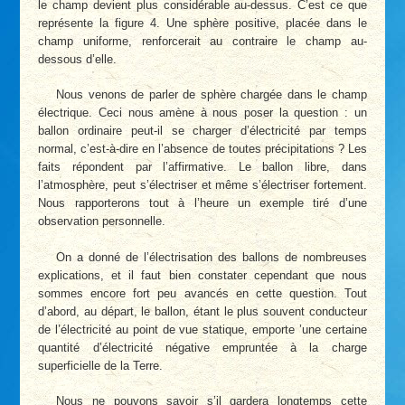
le champ devient plus considérable au-dessus. C’est ce que
représente la figure 4. Une sphère positive, placée dans le
champ uniforme, renforcerait au contraire le champ au-
dessous d’elle.
Nous venons de parler de sphère chargée dans le champ
électrique. Ceci nous amène à nous poser la question : un
ballon ordinaire peut-il se charger d’électricité par temps
normal, c’est-à-dire en l’absence de toutes précipitations ? Les
faits répondent par l’affirmative. Le ballon libre, dans
l’atmosphère, peut s’électriser et même s’électriser fortement.
Nous rapporterons tout à l’heure un exemple tiré d’une
observation personnelle.
On a donné de l’électrisation des ballons de nombreuses
explications, et il faut bien constater cependant que nous
sommes encore fort peu avancés en cette question. Tout
d’abord, au départ, le ballon, étant le plus souvent conducteur
de l’électricité au point de vue statique, emporte ’une certaine
quantité d’électricité négative empruntée à la charge
superficielle de la Terre.
Nous ne pouvons savoir s’il gardera longtemps cette