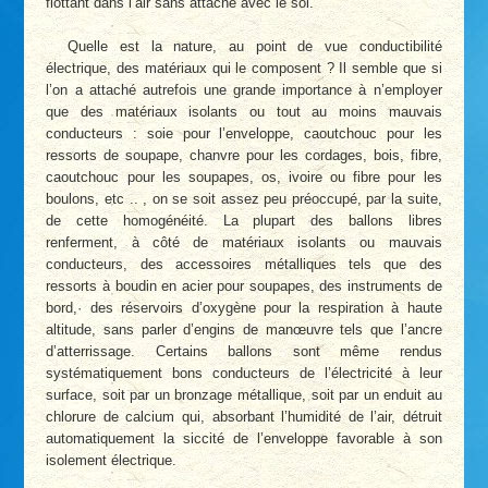
flottant dans l’air sans attache avec le sol.
Quelle est la nature, au point de vue conductibilité
électrique, des matériaux qui le composent ? Il semble que si
l’on a attaché autrefois une grande importance à n’employer
que des matériaux isolants ou tout au moins mauvais
conducteurs : soie pour l’enveloppe, caoutchouc pour les
ressorts de soupape, chanvre pour les cordages, bois, fibre,
caoutchouc pour les soupapes, os, ivoire ou fibre pour les
boulons, etc .. , on se soit assez peu préoccupé, par la suite,
de cette homogénéité. La plupart des ballons libres
renferment, à côté de matériaux isolants ou mauvais
conducteurs, des accessoires métalliques tels que des
ressorts à boudin en acier pour soupapes, des instruments de
bord,
·
des réservoirs d’oxygène pour la respiration à haute
altitude, sans parler d’engins de manœuvre tels que l’ancre
d’atterrissage. Certains ballons sont même rendus
systématiquement bons conducteurs de l’électricité à leur
surface, soit par un bronzage métallique, soit par un enduit au
chlorure de calcium qui, absorbant l’humidité de l’air, détruit
automatiquement la siccité de l’enveloppe favorable à son
isolement électrique.