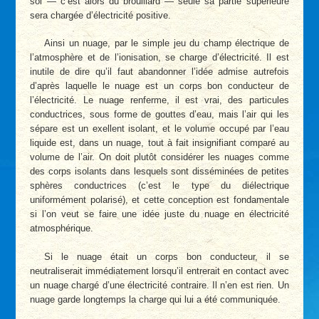
sol — c’est alors du brouillard — seule sa partie supérieure
sera chargée d’électricité positive.
Ainsi un nuage, par le simple jeu du champ électrique de
l’atmosphère et de l’ionisation, se charge d’électricité. Il est
inutile de dire qu’il faut abandonner l’idée admise autrefois
d’après laquelle le nuage est un corps bon conducteur de
l’électricité. Le nuage renferme, il est vrai, des particules
conductrices, sous forme de gouttes d’eau, mais l’air qui les
sépare est un exellent isolant, et le volume occupé par l’eau
liquide est, dans un nuage, tout à fait insignifiant comparé au
volume de l’air. On doit plutôt considérer les nuages comme
des corps isolants dans lesquels sont disséminées de petites
sphères conductrices (c’est le type du diélectrique
uniformément polarisé), et cette conception est fondamentale
si l’on veut se faire une idée juste du nuage en électricité
atmosphérique.
Si le nuage était un corps bon conducteur, il se
neutraliserait immédiatement lorsqu’il entrerait en contact avec
un nuage chargé d’une électricité contraire. Il n’en est rien. Un
nuage garde longtemps la charge qui lui a été communiquée.