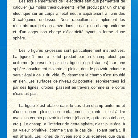
Les lois élémentaires de l’électricité statique permettent de
calculer (au moins théoriquement) l’effet produit par un champ
électrique sur un corps à l’état neutre appartenant à l’une des
3 catégories ci-dessus. Nous rappellerons simplement les
résultats auxquels on arrive dans le cas d’un champ uniforme
et d’un corps non chargé d’électricité ayant la forme d’une
sphère.
Les 5 figures ci-dessus sont particulièrement instructives.
La figure 1 montre l’effet produit par un champ électrique
uniforme (représenté par des lignes équidistantes) sur une
sphère absolument isolante et pleine, dont le pouvoir inducteur
serait égal à celui du vide. Évidemment le champ n’est troublé
en rien. Les surfaces de niveau du potentiel, représentées ici
par des lignes, droites, passent au travers comme si le corps
n’existait pas.
La figure 2 est établie dans le cas d’un champ uniforme et
d’une sphère pleine non parfaitement isolante, c’est-à-dire
ayant un certain pouvoir inducteur (ébonite, gutta, caoutchouc,
etc.). Le champ, à l’intérieur de cette sphère, n’est plus égal à
sa valeur primitive, comme tians le cas de l’isolant parfait. Il
est affaibli, Les lignes de niveau sont plus écartées que dans