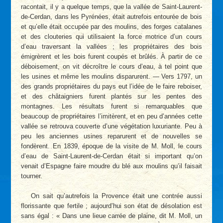
racontait, il y a quelque temps, que la vallée de Saint-Laurent-
de-Cerdan, dans les Pyrénées, était autrefois entourée de bois
et qu’elle était occupée par des moulins, des forges catalanes
et des clouteries qui utilisaient la force motrice d’un cours
d’eau traversant la vallées ; les propriétaires des bois
émigrèrent et les bois furent coupés et brûlés. À partir de ce
déboisement, on vit décroître le cours d’eau, à tel point que
les usines et même les moulins disparurent. — Vers 1797, un
des grands propriétaires du pays eut l’idée de le faire reboiser,
et des châtaigniers furent plantés sur les pentes des
montagnes. Les résultats furent si remarquables que
beaucoup de propriétaires l’imitèrent, et en peu d’années cette
vallée se retrouva couverte d’une végétation luxuriante. Peu à
peu les anciennes usines reparurent et de nouvelles se
fondèrent. En 1839, époque de la visite de M. Moll, le cours
d’eau de Saint-Laurent-de-Cerdan était si important qu’on
venait d’Espagne faire moudre du blé aux moulins qu’il faisait
tourner.
On sait qu’autrefois la Provence était une contrée aussi
florissante que fertile ; aujourd’hui son état de désolation est
sans égal : « Dans une lieue carrée de plaine, dit M. Moll, un