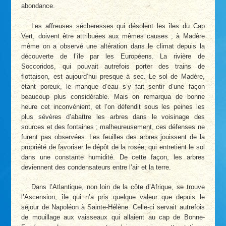
abondance.
Les affreuses sécheresses qui désolent les îles du Cap
Vert, doivent être attribuées aux mêmes causes ; à Madère
même on a observé une altération dans le climat depuis la
découverte de l’île par les Européens. La rivière de
Soccoridos, qui pouvait autrefois porter des trains de
flottaison, est aujourd’hui presque à sec. Le sol de Madère,
étant poreux, le manque d’eau s’y fait sentir d’une façon
beaucoup plus considérable. Mais on remarqua de bonne
heure cet inconvénient, et l’on défendit sous les peines les
plus sévères d’abattre les arbres dans le voisinage des
sources et des fontaines ; malheureusement, ces défenses ne
furent pas observées. Les feuilles des arbres jouissent de la
propriété de favoriser le dépôt de la rosée, qui entretient le sol
dans une constante humidité. De cette façon, les arbres
deviennent des condensateurs entre l’air et la terre.
Dans l’Atlantique, non loin de la côte d’Afrique, se trouve
l’Ascension, île qui n’a pris quelque valeur que depuis le
séjour de Napoléon à Sainte-Hélène. Celle-ci servait autrefois
de mouillage aux vaisseaux qui allaient au cap de Bonne-