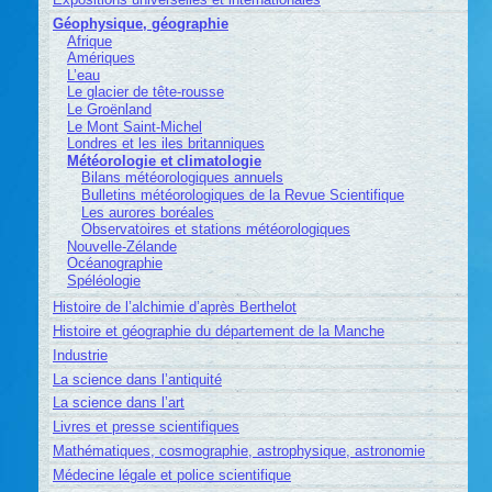
Géophysique, géographie
Afrique
Amériques
L’eau
Le glacier de tête-rousse
Le Groënland
Le Mont Saint-Michel
Londres et les iles britanniques
Météorologie et climatologie
Bilans météorologiques annuels
Bulletins météorologiques de la Revue Scientifique
Les aurores boréales
Observatoires et stations météorologiques
Nouvelle-Zélande
Océanographie
Spéléologie
Histoire de l’alchimie d’après Berthelot
Histoire et géographie du département de la Manche
Industrie
La science dans l’antiquité
La science dans l’art
Livres et presse scientifiques
Mathématiques, cosmographie, astrophysique, astronomie
Médecine légale et police scientifique