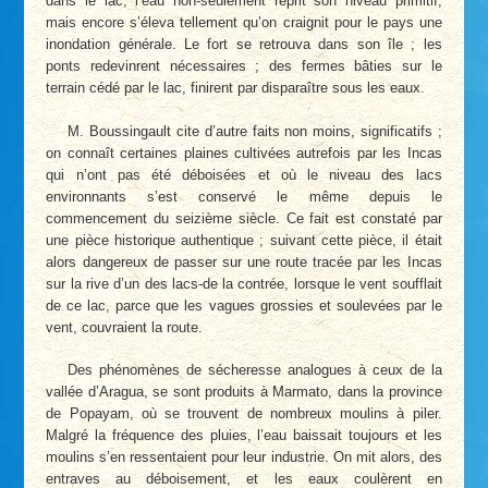
dans le lac, l’eau non-seulement reprit son niveau primitif,
mais encore s’éleva tellement qu’on craignit pour le pays une
inondation générale. Le fort se retrouva dans son île ; les
ponts redevinrent nécessaires ; des fermes bâties sur le
terrain cédé par le lac, finirent par disparaître sous les eaux.
M. Boussingault cite d’autre faits non moins, significatifs ;
on connaît certaines plaines cultivées autrefois par les Incas
qui n’ont pas été déboisées et où le niveau des lacs
environnants s’est conservé le même depuis le
commencement du seizième siècle. Ce fait est constaté par
une pièce historique authentique ; suivant cette pièce, il était
alors dangereux de passer sur une route tracée par les Incas
sur la rive d’un des lacs-de la contrée, lorsque le vent soufflait
de ce lac, parce que les vagues grossies et soulevées par le
vent, couvraient la route.
Des phénomènes de sécheresse analogues à ceux de la
vallée d’Aragua, se sont produits à Marmato, dans la province
de Popayam, où se trouvent de nombreux moulins à piler.
Malgré la fréquence des pluies, l’eau baissait toujours et les
moulins s’en ressentaient pour leur industrie. On mit alors, des
entraves au déboisement, et les eaux coulèrent en