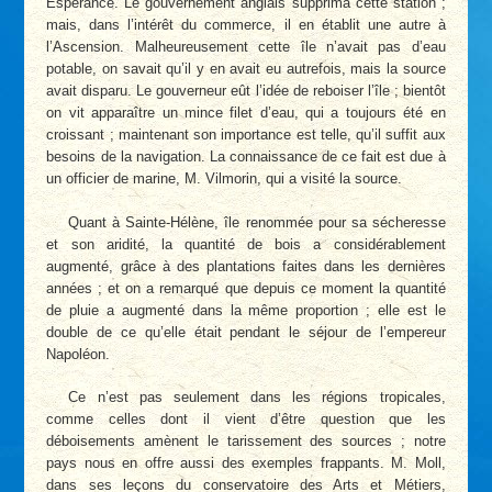
Espérance. Le gouvernement anglais supprima cette station ;
mais, dans l’intérêt du commerce, il en établit une autre à
l’Ascension. Malheureusement cette île n’avait pas d’eau
potable, on savait qu’il y en avait eu autrefois, mais la source
avait disparu. Le gouverneur eût l’idée de reboiser l’île ; bientôt
on vit apparaître un mince filet d’eau, qui a toujours été en
croissant ; maintenant son importance est telle, qu’il suffit aux
besoins de la navigation. La connaissance de ce fait est due à
un officier de marine, M. Vilmorin, qui a visité la source.
Quant à Sainte-Hélène, île renommée pour sa sécheresse
et son aridité, la quantité de bois a considérablement
augmenté, grâce à des plantations faites dans les dernières
années ; et on a remarqué que depuis ce moment la quantité
de pluie a augmenté dans la même proportion ; elle est le
double de ce qu’elle était pendant le séjour de l’empereur
Napoléon.
Ce n’est pas seulement dans les régions tropicales,
comme celles dont il vient d’être question que les
déboisements amènent le tarissement des sources ; notre
pays nous en offre aussi des exemples frappants. M. Moll,
dans ses leçons du conservatoire des Arts et Métiers,