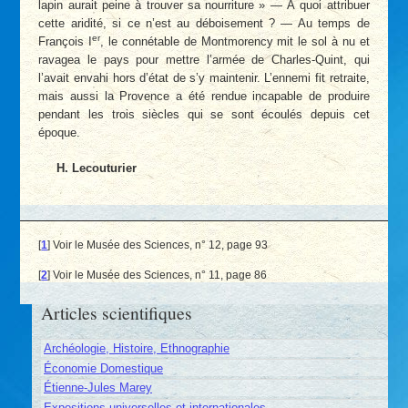
lapin aurait peine à trouver sa nourriture » — À quoi attribuer
cette aridité, si ce n’est au déboisement ? — Au temps de
er
François I
, le connétable de Montmorency mit le sol à nu et
ravagea le pays pour mettre l’armée de Charles-Quint, qui
l’avait envahi hors d’état de s’y maintenir. L’ennemi fit retraite,
mais aussi la Provence a été rendue incapable de produire
pendant les trois siècles qui se sont écoulés depuis cet
époque.
H. Lecouturier
[
1
]
Voir le Musée des Sciences, n° 12, page 93
[
2
]
Voir le Musée des Sciences, n° 11, page 86
Articles scientifiques
Archéologie, Histoire, Ethnographie
Économie Domestique
Étienne-Jules Marey
Expositions universelles et internationales