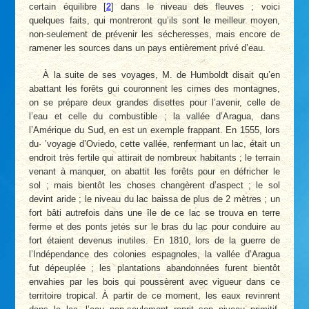
certain équilibre
[
2
]
dans le niveau des fleuves ; voici
quelques faits, qui montreront qu’ils sont le meilleur moyen,
non-seulement de prévenir les sécheresses, mais encore de
ramener les sources dans un pays entièrement privé d’eau.
À la suite de ses voyages, M. de Humboldt disait qu’en
abattant les forêts gui couronnent les cimes des montagnes,
on se prépare deux grandes disettes pour l’avenir, celle de
l’eau et celle du combustible ; la vallée d’Aragua, dans
l’Amérique du Sud, en est un exemple frappant. En 1555, lors
du
·
’voyage d’Oviedo, cette vallée, renfermant un lac, était un
endroit très fertile qui attirait de nombreux habitants ; le terrain
venant à manquer, on abattit les forêts pour en défricher le
sol ; mais bientôt les choses changèrent d’aspect ; le sol
devint aride ; le niveau du lac baissa de plus de 2 mètres ; un
fort bâti autrefois dans une île de ce lac se trouva en terre
ferme et des ponts jetés sur le bras du lac pour conduire au
fort étaient devenus inutiles. En 1810, lors de la guerre de
l’Indépendance des colonies espagnoles, la vallée d’Aragua
fut dépeuplée ; les plantations abandonnées furent bientôt
envahies par les bois qui poussèrent avec vigueur dans ce
territoire tropical. À partir de ce moment, les eaux revinrent