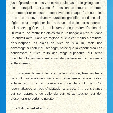
jus s’épaississe asses vite et ne coule pas sur le grillage de la
claie. Lorsqu’ils sont à moitié secs, on les retourne de temps
en temps pour exposer successivement chaque face au soleil
et on les recouvre d’une mousseline grossière ou d’une toile
légère pour empêcher les attaques des insectes, surtout
celles des guêpes. La nuit venue pour éviter l’action de
l’humidité, on rentre les claies sous un hangar ouvert ou dans
un endroit aéré. Dans les régions où elle est moins à craindre,
on.superpose les claies en piles de 8 à 10, mais non
davantage au début du séchage, parce que la vapeur d’eau se
condensant sur les fruits des rangs supérieurs leur serait
nuisible. On les recouvre aussi de paillassons, si l’on en a
suffisamment.
En raison de leur volume et de leur position, tous les fruits
ne sont pas également secs en même temps, aussi doit-on
enlever au fur et à mesure ceux qui le sont, ce qu’on
reconnaît,avec un peu d’habitude, à la vue, à la consistance
qui se rapproche de celle du cuir et au toucher qui doit
présenter une certaine rigidité.
2.2 Au soleil et au four.