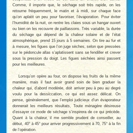
Comme, il importe que, le séchage soit très rapide, on les
retourne fréquemment, le matin et à midi, sur chaque face
qu’on aplatit un peu pour favoriser, l’évaporation. Pour éviter
l’humidité de la nuit, on rentre les claies sous un hangar ouvert
ou bien on les recouvre de paillassons. Très variable, la durée
du séchage qui dépend de la chaleur solaire et de l’état
atmosphérique, prend 15 jours à 5 semaines. On tire au fur et
à mesure, les figues que l’on juge sèches, selon que pressées
sur le pédoncule allas s’aplatissent sans se fendiller et crever
sous la pression du doigt. Les figues séchées ainsi passent
pour les meilleures.
Lorsqu’on opère au four, on dispose les fruits de la même
manière, mais il faut avoir grand soin de bien graduer la
chaleur qui, d’abord modérée, doit arriver peu à peu au degré
voulu pour la dessiccation, ce qui est assez délicat. On
pense, généralement, que l’emploi judicieux d’un évaporateur
donnerait les meilleurs résultats, Toute ménagère désireuse
d’essayer ce mode de séchage s’inspirera de ce qui précède.
Quant à la chaleur, il me semble prudent de conseiller, au
début, 40° à 45° pour arriver progressivement à 70, 75° à la fin
de l’opération.