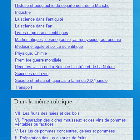
Histoire et géographie du département de la Manche
Industrie
La science dans l’antiquité
La science dans l’art
Livres et presse scientifiques
Mathématiques, cosmographie, astrophysique, astronomie
Médecine légale et police scientifique
Physique, Chimie
Première guerre mondiale
Recettes Utiles de La Science Illustrée et de La Nature
Sciences de la vie
e
Société et artisanat japonais à la fin du XIX
siècle
Transport
Dans la même rubrique
VII. Les fruits des haies et des bois
VI. Préparation des cidres mousseux et des vins de pommes
véritables ou factices
V. Les jus de pommes concentrés, gelées et pommées
II. Préparation des jus ou sucs de fruits