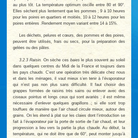
au plus tôt. La température optimum oscille entre 80 et 90°.
Elles sèchent plus lentement que les pommes ; 9 à 10 heures
pour les poires en quartiers et moitiés, 10 à 12 heures pour les
poires entières .Rendement moyen variant entre 14 à 15%.
Les déchets, pelures et cœurs, des pommes et des poires,
peuvent être utilisés, frais ou secs, pour la préparation des
gelées ou des pâtes.
3.2.3 Raisin.
On sèche ces
baies
le plus souvent au soleil
dans quelques centres du Midi de la France et toujours dans
les pays chauds. C’est une opération très délicate chez nous
et dans les ménages, il vaut mieux s’en tenir à l’évaporateur
qui n’est pas non plus sans difficulté. Il faut choisir des
grappes formées de raisins très sains ou enlever avec des
ciseaux pointus et longs ceux qui sont avariés ; il est même
nécessaire d’enlever quelques grapillons ; si elle sont trop
touffues de manière que l’air chaud circule mieux, autour des
grains. On les étend à plat sur les claies dont l’introduction se
fait à l’évaporateur par la porte de sortie de l’air chaud, et leur
progression a lieu vers la partie la plus chaude. Au début, la
température, qui ne doit être que de 60°, peut monter jusqu’à