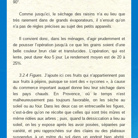
90°.
Comme jusqu’ici, le séchage des raisins n’a eu lieu que
très rarement dans de grands évaporateurs, il s’ensuit qu’on
n’a pas de règles précises au sujet des petits appareils.
Il convient donc, dans les ménages, d’agir prudemment et
de pousser l’opération jusqu’à ce que les grains soient d’une
belle couleur brun clair et translucides. L’opération, qui est
lente, peut durer 4ou 5 jour. Le rendement moyen est de 20 à
25%.
3.2.4 Figues.
J’ajoute ici ces fruits qui n’appartiennent pas
aux fruits à pépins, puisque se sont des « sycones », à cause
du commerce important auquel donne lieu leur séchage dans
les pays chauds. En Provence, où le temps n’est
malheureusement pas toujours favorable, on les sèche au
soleil ou au four. Dans les deux cas on entrecueille les figues,
c’est-à-dire qu’on ne récolte que celles qui sont très mûres et
même ridées aux arbres ; puis, quand la dessiccation a lieu au
soleil, on les y expose après les avoir posées, séparées par
variété, et peu rapprochées sur des claies ou des plateaux
suspendus à un mètre du sol dans un endroit bien abrité.