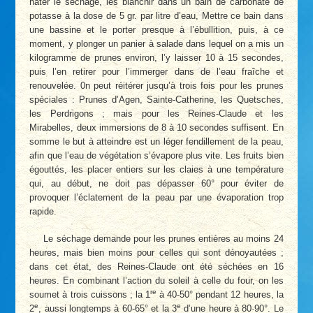
hâter le séchage, les blanchir dans un bain de carbonate de
potasse à la dose de 5 gr. par litre d’eau, Mettre ce bain dans
une bassine et le porter presque à l’ébullition, puis, à ce
moment, y plonger un panier à salade dans lequel on a mis un
kilogramme de prunes environ, l’y laisser 10 à 15 secondes,
puis l’en retirer pour l’immerger dans de l’eau fraîche et
renouvelée. 0n peut réitérer jusqu’à trois fois pour les prunes
spéciales : Prunes d’Agen, Sainte-Catherine, les Quetsches,
les Perdrigons ; mais pour les Reines-Claude et les
Mirabelles, deux immersions de 8 à 10 secondes suffisent. En
somme le but à atteindre est un léger fendillement de la peau,
afin que l’eau de végétation s’évapore plus vite. Les fruits bien
égouttés, les placer entiers sur les claies à une température
qui, au début, ne doit pas dépasser 60° pour éviter de
provoquer l’éclatement de la peau par une évaporation trop
rapide.
Le séchage demande pour les prunes entières au moins 24
heures, mais bien moins pour celles qui sont dénoyautées ;
dans cet état, des Reines-Claude ont été séchées en 16
heures. En combinant l’action du soleil à celle du four, on les
re
soumet à trois cuissons ; la 1
à 40-50° pendant 12 heures, la
e
e
2
, aussi longtemps à 60-65° et la 3
d’une heure à 80
·
90°. Le