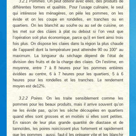
3.2.1 Pommes.
On peut obtenir avec elles, des produits de
différentes formes et qualités. Pour l’usage culinaire, le seul
qui intéresse les ménagères, on pèle les pommes, on les
évide et on les coupe en rondelles, en tranches ou en
quartiers. On les blanchit au soufre ou au sel de cuisine, on
les met sur des claies à plat ou debout si l’on veut que
l’opération soit plus économique, parce qu’il en tient ainsi trois
fois plus. On dispose les claies dans la région la plus chaude
de l’appareil dont la température peut atteindre 90 ou 100° au
maximum. La longueur du séchage dépend de l’état de
division des fruits et de la charge des claies. On l’estime, en
moyenne, entre 7 à 8 heures pour les pommes entières
évidées au centre, 6 à 7 heures pour les quartiers, 5 à 6
heures pour les rondelles et les tranches. Le rendement
moyen est de12%.
3.2.2 Poires.
On les traite sensiblement comme les
pommes pour les beaux produits, mais il arrive souvent qu’on
ne les évide pas, qu’on les sèche découpées en quartiers
quand elles sont grosses et en moitiés si elles sont petites.
En raison de leur plus grande quantité de diastase et de
tannoïdes, les poires noircissent plus fortement et rapidement
que les pommes ; aussi, faut-il les préparer vite et les blanchir