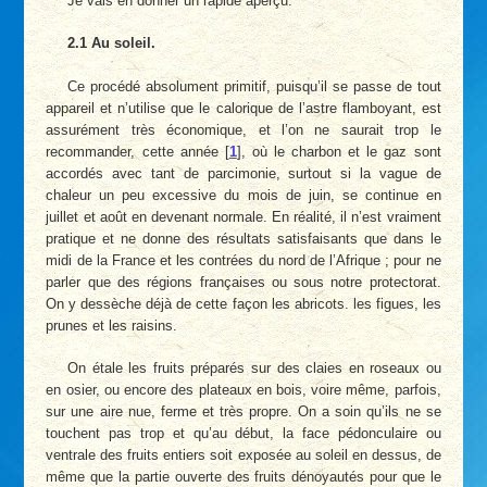
Je vais en donner un rapide aperçu.
2.1 Au soleil.
Ce procédé absolument primitif, puisqu’il se passe de tout
appareil et n’utilise que le calorique de l’astre flamboyant, est
assurément très économique, et l’on ne saurait trop le
recommander, cette année
[
1
]
, où le charbon et le gaz sont
accordés avec tant de parcimonie, surtout si la vague de
chaleur un peu excessive du mois de juin, se continue en
juillet et août en devenant normale. En réalité, il n’est vraiment
pratique et ne donne des résultats satisfaisants que dans le
midi de la France et les contrées du nord de l’Afrique ; pour ne
parler que des régions françaises ou sous notre protectorat.
On y dessèche déjà de cette façon les abricots. les figues, les
prunes et les raisins.
On étale les fruits préparés sur des claies en roseaux ou
en osier, ou encore des plateaux en bois, voire même, parfois,
sur une aire nue, ferme et très propre. On a soin qu’ils ne se
touchent pas trop et qu’au début, la face pédonculaire ou
ventrale des fruits entiers soit exposée au soleil en dessus, de
même que la partie ouverte des fruits dénoyautés pour que le