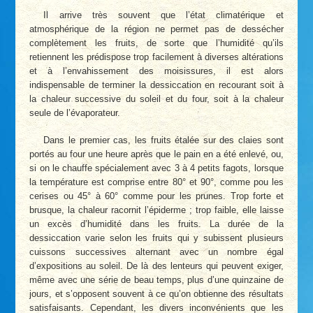
Il arrive très souvent que l’état climatérique et
atmosphérique de la région ne permet pas de dessécher
complètement les fruits, de sorte que l’humidité qu’ils
retiennent les prédispose trop facilement à diverses altérations
et à l’envahissement des moisissures, il est alors
indispensable de terminer la dessiccation en recourant soit à
la chaleur successive du soleil et du four, soit à la chaleur
seule de l’évaporateur.
Dans le premier cas, les fruits étalée sur des claies sont
portés au four une heure après que le pain en a été enlevé, ou,
si on le chauffe spécialement avec 3 à 4 petits fagots, lorsque
la température est comprise entre 80° et 90°, comme pou les
cerises ou 45° à 60° comme pour les prunes. Trop forte et
brusque, la chaleur racornit l’épiderme ; trop faible, elle laisse
un excès d’humidité dans les fruits. La durée de la
dessiccation varie selon les fruits qui y subissent plusieurs
cuissons successives alternant avec un nombre égal
d’expositions au soleil. De là des lenteurs qui peuvent exiger,
même avec une série de beau temps, plus d’une quinzaine de
jours, et s’opposent souvent à ce qu’on obtienne des résultats
satisfaisants. Cependant, les divers inconvénients que les