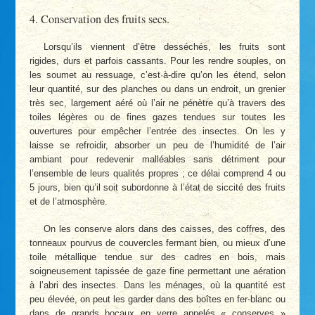
4. Conservation des fruits secs.
Lorsqu’ils viennent d’être desséchés, les fruits sont
rigides, durs et parfois cassants. Pour les rendre souples, on
les soumet au ressuage, c’est
·
à-dire qu’on les étend, selon
leur quantité, sur des planches ou dans un endroit, un grenier
très sec, largement aéré où l’air ne pénètre qu’à travers des
toiles légères ou de fines gazes tendues sur toutes les
ouvertures pour empêcher l’entrée des insectes. On les y
laisse se refroidir, absorber un peu de l’humidité de l’air
ambiant pour redevenir malléables sans détriment pour
l’ensemble de leurs qualités propres ; ce délai comprend 4 ou
5 jours, bien qu’il soit subordonne à l’état de siccité des fruits
et de l’atmosphère.
On les conserve alors dans des caisses, des coffres, des
tonneaux pourvus de couvercles fermant bien, ou mieux d’une
toile métallique tendue sur des cadres en bois, mais
soigneusement tapissée de gaze fine permettant une aération
à l’abri des insectes. Dans les ménages, où la quantité est
peu élevée, on peut les garder dans des boîtes en fer-blanc ou
dans de grands bocaux en verre appelés « conserves »