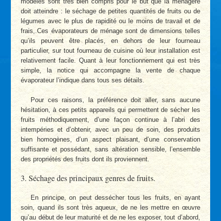
modèles sont très bien compris pour le but que la ménagère
doit atteindre : le séchage de petites quantités de fruits ou de
légumes avec le plus de rapidité ou le moins de travail et de
frais,.Ces évaporateurs de ménage sont de dimensions telles
qu’ils peuvent être placés, en dehors de leur fourneau
particulier, sur tout fourneau de cuisine où leur installation est
relativement facile. Quant à leur fonctionnement qui est très
simple, la notice qui accompagne la vente de chaque
évaporateur l’indique dans tous ses détails.
Pour ces raisons, la préférence doit aller, sans aucune
hésitation, à ces petits appareils qui permettent de sécher les
fruits méthodiquement, d’une façon continue à l’abri des
intempéries et d’obtenir, avec un peu de soin, des produits
bien homogènes, d’un aspect plaisant, d’une conservation
suffisante et possédant, sans altération sensible, l’ensemble
des propriétés des fruits dont ils proviennent.
3. Séchage des principaux genres de fruits.
En principe, on peut dessécher tous les fruits, en ayant
soin, quand ils sont très aqueux, de ne les mettre en œuvre
qu’au début de leur maturité et de ne les exposer, tout d’abord,