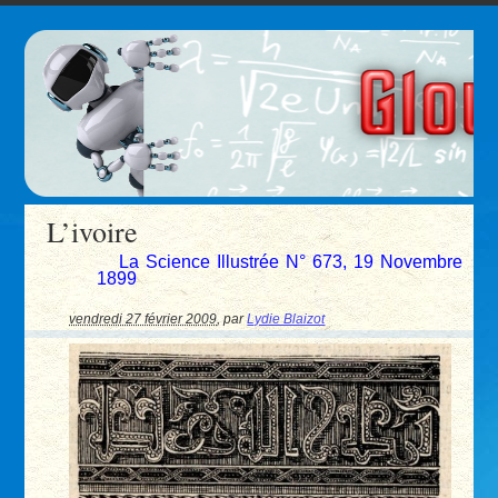
L’ivoire
La Science Illustrée N° 673, 19 Novembre
1899
vendredi 27 février 2009
,
par
Lydie Blaizot