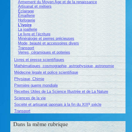
Armement du Moyen Age et de la renaissance
Artisanat et métiers
Éclairage
Émaillerie
Horlogerie
L’ivoire
La joaillerie
Le livre et l’écriture
Minéralogie et pierres précieuses
Mode, beauté et accessoires divers
Transport
Verres, céramiques et poteries
Livres et presse scientifiques
Mathématiques, cosmographie, astrophysique, astronomie
Médecine légale et police scientifique
Physique, Chimie
Première guerre mondiale
Recettes Utiles de La Science Illustrée et de La Nature
Sciences de la vie
e
Société et artisanat japonais à la fin du XIX
siècle
Transport
Dans la même rubrique