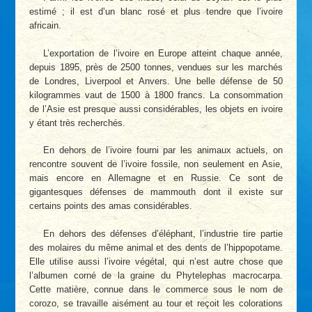
estimé ; il est d’un blanc rosé et plus tendre que l’ivoire
africain.
L’exportation de l’ivoire en Europe atteint chaque année,
depuis 1895, près de 2500 tonnes, vendues sur les marchés
de Londres, Liverpool et Anvers. Une belle défense de 50
kilogrammes vaut de 1500 à 1800 francs. La consommation
de l’Asie est presque aussi considérables, les objets en ivoire
y étant très recherchés.
En dehors de l’ivoire fourni par les animaux actuels, on
rencontre souvent de l’ivoire fossile, non seulement en Asie,
mais encore en Allemagne et en Russie. Ce sont de
gigantesques défenses de mammouth dont il existe sur
certains points des amas considérables.
En dehors des défenses d’éléphant, l’industrie tire partie
des molaires du même animal et des dents de l’hippopotame.
Elle utilise aussi l’ivoire végétal, qui n’est autre chose que
l’albumen corné de la graine du Phytelephas macrocarpa.
Cette matière, connue dans le commerce sous le nom de
corozo, se travaille aisément au tour et reçoit les colorations