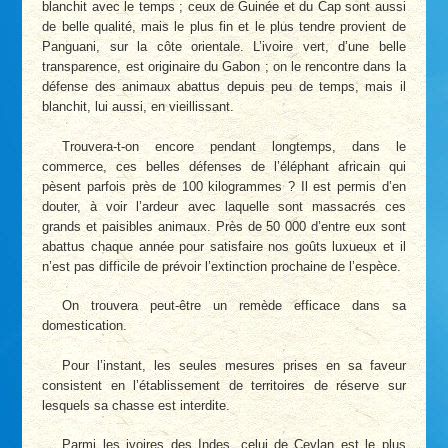
blanchit avec le temps ; ceux de Guinée et du Cap sont aussi
de belle qualité, mais le plus fin et le plus tendre provient de
Panguani, sur la côte orientale. L’ivoire vert, d’une belle
transparence, est originaire du Gabon ; on le rencontre dans la
défense des animaux abattus depuis peu de temps, mais il
blanchit, lui aussi, en vieillissant.
Trouvera-t-on encore pendant longtemps, dans le
commerce, ces belles défenses de l’éléphant africain qui
pèsent parfois près de 100 kilogrammes ? Il est permis d’en
douter, à voir l’ardeur avec laquelle sont massacrés ces
grands et paisibles animaux. Près de 50 000 d’entre eux sont
abattus chaque année pour satisfaire nos goûts luxueux et il
n’est pas difficile de prévoir l’extinction prochaine de l’espèce.
On trouvera peut-être un remède efficace dans sa
domestication.
Pour l’instant, les seules mesures prises en sa faveur
consistent en l’établissement de territoires de réserve sur
lesquels sa chasse est interdite.
Parmi les ivoires des Indes, celui de Ceylan est le plus