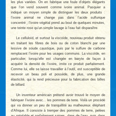
les plus variées. On en fabrique une foule d’objets élégants
que l’on vend souvent comme ivoire animal. Pasquier a
indiqué un moyen simple de distinguer les deux produits :
l’ivoire animal ne change pas dans l’acide sulfurique
concentré ; l’ivoire végétal prend au bout de quelques minutes,
une teinte rose qu’un simple lavage à l’eau fait disparaître.
Le celluloïd, et surtout la viscoïde, nouveau produit obtenu
en traitant les fibres de bois ou de coton blanchi par une
lessive de soude caustique, puis par le sulfure de carbone
remplacent l’ivoire pour les usages communs. La viscoïde, en
particulier, lorsqu’elle est changée en baryte de façon à
acquérir la densité de l’ivoire, imite ce produit parfaitement.
Comme lui, elle se laisse travailler à l’outil, est susceptible de
recevoir un beau poli et possède, de plus, une grande
élasticité, qui la rend précieuse pour la fabrication des billes
de billard.
Un inventeur américain prétend avoir trouvé le moyen de
fabriquer l’ivoire avec... les pommes de terre. Voilà un procédé
qui va donner un peu de tranquillité au malheureux éléphant
d’Afrique. Il consiste à tremper des pommes de terre, pelées
au préalable et parfaitement saines, dans de l’eau, puis dans