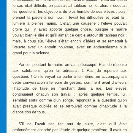
le cas était difficile, on passait ail tableau noir et alors il écoutait
les questions, les objections du plus humble de ses élèves ; puis,
prenant la parole à son tour, il levait les difficultés et jetait la .
lumière à pleines mains. C’était une causerie ; l’élève pouvait
croire qu’il y avait apporté quelque chose, puisque le maître
voulait bien le dire et qu’il aimait ce cercle autour dti tableau noir ;
mais, à coup sûr, l’élève s’était enrichi d’idées et se remettait à
l’œuvre avec un entrain nouveau, avec un enthousiasme plus
grand pour la science.
Parfois pourtant le maitre arrivait préoccupé. Pas de réponse
aux salutations qu’on lui adressait 1 Pas de réponse aux
questions ! On le voyait se parler à lui-même, en accompagnant
cette conversation intérieure de gestes, comme il avait d’ailleurs
l’habitude de faire en marchant dans la rue. Les élèves
continuaient chacun son travail ; après quelque temps, lui,
semblait sortir comme d’un songe, répondait à la question qu’on
avait presque oubliée et se retrouvait comme d’habitude à la
disposition de tous.
S’il ne l’avait pas fait tout de suite, c’est qu’il était
profondément absorbé par l’étude de quelque problème. Il avait en