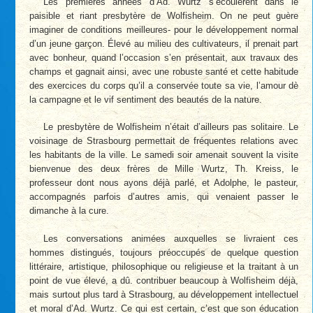
Les premières années d’Ad. Wurtz s’écoulèrent dans le
paisible et riant presbytère de Wolfisheim. On ne peut guère
imaginer de conditions meilleures- pour le développement normal
d’un jeune garçon. Élevé au milieu des cultivateurs, il prenait part
avec bonheur, quand l’occasion s’en présentait, aux travaux des
champs et gagnait ainsi, avec une robuste santé et cette habitude
des exercices du corps qu’il a conservée toute sa vie, l’amour dè
la campagne et le vif sentiment des beautés de la nature.
Le presbytère de Wolfisheim n’était d’ailleurs pas solitaire. Le
voisinage de Strasbourg permettait de fréquentes relations avec
les habitants de la ville. Le samedi soir amenait souvent la visite
bienvenue des deux frères de Mille Wurtz, Th. Kreiss, le
professeur dont nous ayons déjà parlé, et Adolphe, le pasteur,
accompagnés parfois d’autres amis, qui venaient passer le
dimanche à la cure.
Les conversations animées auxquelles se livraient ces
hommes distingués, toujours préoccupés de quelque question
littéraire, artistique, philosophique ou religieuse et la traitant à un
point de vue élevé, a dû. contribuer beaucoup à Wolfisheim déjà,
mais surtout plus tard à Strasbourg, au développement intellectuel
et moral d’Ad. Wurtz. Ce qui est certain, c’est que son éducation