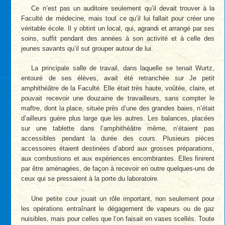
Ce n’est pas un auditoire seulement qu’il devait trouver à la
Faculté de médecine, mais tout ce qu’il lui fallait pour créer une
véritable école. Il y obtint un local, qui, agrandi et arrangé par ses
soins, suffit pendant des années à son activité et à celle des
jeunes savants qu’il sut grouper autour de lui.
La principale salle de travail, dans laquelle se tenait Wurtz,
entouré de ses élèves, avait été retranchée sur Je petit
amphithéâtre de la Faculté. Elle était très haute, voûtée, claire, et
pouvait recevoir une douzaine de travailleurs, sans compter le
maftre, dont la place, située près d’une des grandes baies, n’était
d’ailleurs guère plus large que les autres. Les balances, placées
sur une tablette dans l’amphithéâtre même, n’étaient pas
accessibles pendant la durée des cours. Plusieurs pièces
accessoires étaient destinées d’abord aux grosses préparations,
aux combustions et aux expériences encombrantes. Elles finirent
par être aménagées, de façon à recevoir en outre quelques-uns de
ceux qui se pressaient à la porte du laboratoire.
Une petite cour jouait un rôle important, non seulement pour
les opérations entraînant le dégagement de vapeurs ou de gaz
nuisibles, mais pour celles que l’on faisait en vases scellés. Toute