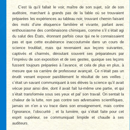
C’est là qu’il fallait le voir, maître de son sujet, sûr de son
auditoire, marchant à grands pas de la table où se trouvaient
préparées les expériences au tableau noir, trouvant chemin faisant
des mots d’une éloquence familière et vivante, parlant avec
enthousiasme des combinaisons chimiques, comme s’il s’était agi
du salut des États, étonnant parfois ceux qui ne le connaissaient
pas et que cette exubérance inaccoutumée dans un cours de
science troublait, mais qui revenaient aux leçons suivantes,
captivés et charmés, déroutant souvent ses préparateurs par
l’imprévu de son exposition et de ses gestes, quoique ses leçons
fussent toujours préparées à l’avance, et cela de plus en plus, à
mesure que sa carrière de professeur avançait. Ce n’était pas un
érudit venant exposer paisiblement le résultat de ses veilles ;
c’était un savant communiquant à ses élèves la science qu’il avait
vécue pour ainsi dire, dont il avait fait lui-même une partie, et qui
s’était transformée sous ses yeux et pal’ son travail. On sentait la
chaleur de la lutte, non pas contre ses adversaires scientifiques,
jamais on n’en a vu trace dans son enseignement, mais contre
l’ignorance, l’obscurité ; et la lumière, qui s’était faite pour cet
esprit supérieur, se communiquait limpide et chaude à ses
auditeurs.