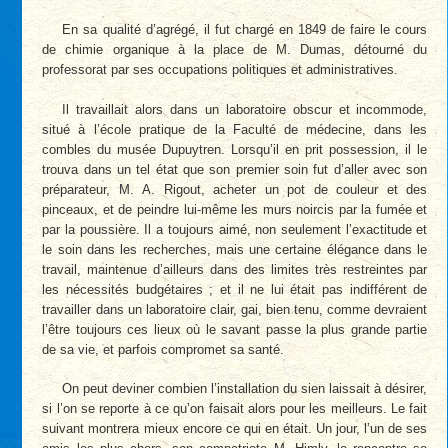
En sa qualité d’agrégé, il fut chargé en 1849 de faire le cours
de chimie organique à la place de M. Dumas, détourné du
professorat par ses occupations politiques et administratives.
Il travaillait alors dans un laboratoire obscur et incommode,
situé à l’école pratique de la Faculté de médecine, dans les
combles du musée Dupuytren. Lorsqu’il en prit possession, il le
trouva dans un tel état que son premier soin fut d’aller avec son
préparateur, M. A. Rigout, acheter un pot de couleur et des
pinceaux, et de peindre lui-même les murs noircis par la fumée et
par la poussière. Il a toujours aimé, non seulement l’exactitude et
le soin dans les recherches, mais une certaine élégance dans le
travail, maintenue d’ailleurs dans des limites très restreintes par
les nécessités budgétaires ; et il ne lui était pas indifférent de
travailler dans un laboratoire clair, gai, bien tenu, comme devraient
l’être toujours ces lieux où le savant passe la plus grande partie
de sa vie, et parfois compromet sa santé.
On peut deviner combien l’installation du sien laissait à désirer,
si l’on se reporte à ce qu’on faisait alors pour les meilleurs. Le fait
suivant montrera mieux encore ce qui en était. Un jour, l’un de ses