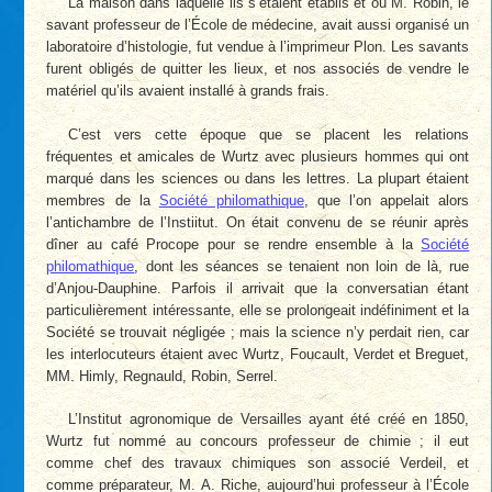
La maison dans laquelle ils s’étaient établis et où M. Robin, le
savant professeur de l’École de médecine, avait aussi organisé un
laboratoire d’histologie, fut vendue à l’imprimeur Plon. Les savants
furent obligés de quitter les lieux, et nos associés de vendre le
matériel qu’ils avaient installé à grands frais.
C’est vers cette époque que se placent les relations
fréquentes et amicales de Wurtz avec plusieurs hommes qui ont
marqué dans les sciences ou dans les lettres. La plupart étaient
membres de la
Société philomathique
, que l’on appelait alors
l’antichambre de l’Instiitut. On était convenu de se réunir après
dîner au café Procope pour se rendre ensemble à la
Société
philomathique
, dont les séances se tenaient non loin de là, rue
d’Anjou-Dauphine. Parfois il arrivait que la conversatian étant
particulièrement intéressante, elle se prolongeait indéfiniment et la
Société se trouvait négligée ; mais la science n’y perdait rien, car
les interlocuteurs étaient avec Wurtz, Foucault, Verdet et Breguet,
MM. Himly, Regnauld, Robin, Serrel.
L’Institut agronomique de Versailles ayant été créé en 1850,
Wurtz fut nommé au concours professeur de chimie ; il eut
comme chef des travaux chimiques son associé Verdeil, et
comme préparateur, M. A. Riche, aujourd’hui professeur à l’École