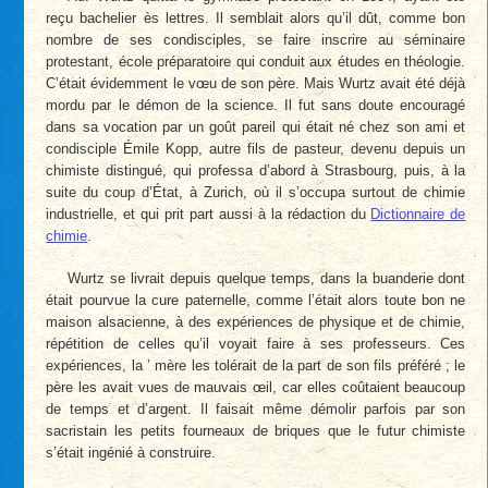
reçu bachelier ès lettres. Il semblait alors qu’il dût, comme bon
nombre de ses condisciples, se faire inscrire au séminaire
protestant, école préparatoire qui conduit aux études en théologie.
C’était évidemment le vœu de son père. Mais Wurtz avait été déjà
mordu par le démon de la science. Il fut sans doute encouragé
dans sa vocation par un goût pareil qui était né chez son ami et
condisciple Émile Kopp, autre fils de pasteur, devenu depuis un
chimiste distingué, qui professa d’abord à Strasbourg, puis, à la
suite du coup d’État, à Zurich, où il s’occupa surtout de chimie
industrielle, et qui prit part aussi à la rédaction du
Dictionnaire de
chimie
.
Wurtz se livrait depuis quelque temps, dans la buanderie dont
était pourvue la cure paternelle, comme l’était alors toute bon ne
maison alsacienne, à des expériences de physique et de chimie,
répétition de celles qu’il voyait faire à ses professeurs. Ces
expériences, la ’ mère les tolérait de la part de son fils préféré ; le
père les avait vues de mauvais œil, car elles coûtaient beaucoup
de temps et d’argent. Il faisait même démolir parfois par son
sacristain les petits fourneaux de briques que le futur chimiste
s’était ingénié à construire.