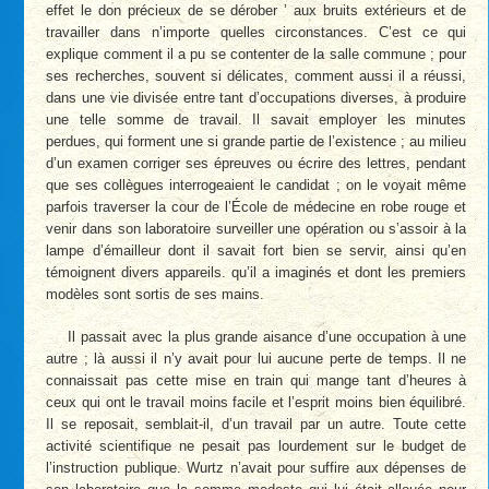
effet le don précieux de se dérober ’ aux bruits extérieurs et de
travailler dans n’importe quelles circonstances. C’est ce qui
explique comment il a pu se contenter de la salle commune ; pour
ses recherches, souvent si délicates, comment aussi il a réussi,
dans une vie divisée entre tant d’occupations diverses, à produire
une telle somme de travail. Il savait employer les minutes
perdues, qui forment une si grande partie de l’existence ; au milieu
d’un examen corriger ses épreuves ou écrire des lettres, pendant
que ses collègues interrogeaient le candidat ; on le voyait même
parfois traverser la cour de l’École de médecine en robe rouge et
venir dans son laboratoire surveiller une opération ou s’assoir à la
lampe d’émailleur dont il savait fort bien se servir, ainsi qu’en
témoignent divers appareils. qu’il a imaginés et dont les premiers
modèles sont sortis de ses mains.
Il passait avec la plus grande aisance d’une occupation à une
autre ; là aussi il n’y avait pour lui aucune perte de temps. Il ne
connaissait pas cette mise en train qui mange tant d’heures à
ceux qui ont le travail moins facile et l’esprit moins bien équilibré.
Il se reposait, semblait-il, d’un travail par un autre. Toute cette
activité scientifique ne pesait pas lourdement sur le budget de
l’instruction publique. Wurtz n’avait pour suffire aux dépenses de