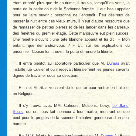
étant attardé plus que de coutume, il trouva, lorsqu’il en sortit, la
porte de la petite cour de la Sorbonne fermée. Il eut beau appeler
pour se laire ouvrir : personne ne l’entendit. Peu désireux de
passer la nuit entre ces vieux murs, il n’eut d’autre ressource que
de ramasser de petites pierres et de les lancer dans les carreaux
des fenêtres du premier étage. Cette manœuvre eut plein succès.
Une fenêtre s’ouvrit ; une tête blanche apparut et lui dit : « Mon
enfant, que demandez-vous ? » Et, sur les explications du
prisonnier, Cousin lui fit ouvrir la porte et rendre la liberté.
Il entra bientôt au laboratoire particulier que M.
Dumas
avait
installé rue Cuvier et où il recevait libéralement les jeunes savants
dignes de travailler sous sa direction.
Piria et M. Stas venaient de le quitter pour rentrer en Italie et
en Belgique.
Il s’y trouva avec MM. Cahours, Melsens, Lewy,
Le Blanc
,
Bouis
, qui ont tous fait honneur à leur maître, montrant ce que
peut pour le progrès de la science l’initiative généreuse d’un seul
homme.
En 1845, Wurtz fut nommé préparateur de M.
Dumas
à l’École