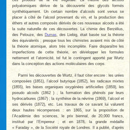
polyatomiques dérive de la découverte des glycols formés
synthétiquement. Un certain nombre d’alcools sont venus se
placer à côté de l’alcool provenant du vin, et la production des
éthers et autres composés dérivés de ces nouveaux alcools a été
la suite naturelle de ces découvertes. La chimie des Berzélius,
des Pelouze, des
Dumas
, des Liebig, était basée sur la théorie
des équivalents ; presque tous les chimistes avaient mis de côté
la théorie atomique, alors très incomplète. Faire disparaître les
imperfections de cette théorie, en développer les formules
nettement et l’atomicité, tel fut le contingent apporté par Wurtz
dans la conception des actions moléculaires des corps.
Parmi les découvertes de Wurtz, il faut citer encore : les urées
composées (1851), l’alcool butyrique (1852), les radicaux mixtes
(1855), les bases organiques oxygénées artificielles (1859), les
pseudo­ alcools (1862 ) ; la formation des phénols par leurs
hydrocarbures (1867) ; la synthèse de la névrine (1869), l’alcool et
ses dérivés (1872), etc. Les travaux de ce savant lui valurent
deux hautes récompenses : en 1865, sur la proposition de
l’Académie des sciences, le prix biennal, de 20,000 francs,
institué par l’Empereur ; et en 1878, la grande médaille
« Faraday », de la Société royale de Londres. Il a publié, d’après