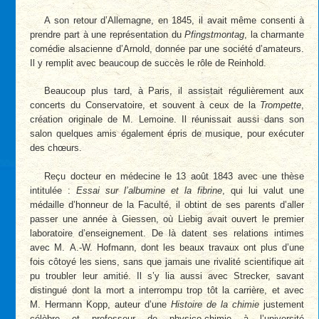
A son retour d’Allemagne, en 1845, il avait même consenti à
prendre part à une représentation du
Pfingstmontag
, la charmante
comédie alsacienne d’Arnold, donnée par une société d’amateurs.
Il y remplit avec beaucoup de succès le rôle de Reinhold.
Beaucoup plus tard, à Paris, il assistait régulièrement aux
concerts du Conservatoire, et souvent à ceux de la
Trompette
,
création originale de M. Lemoine. Il réunissait aussi dans son
salon quelques amis également épris de musique, pour exécuter
des chœurs.
Reçu docteur en médecine le 13 août 1843 avec une thèse
intitulée :
Essai sur l’albumine et la fibrine
, qui lui valut une
médaille d’honneur de la Faculté, il obtint de ses parents d’aller
passer une année à Giessen, où Liebig avait ouvert le premier
laboratoire d’enseignement. De là datent ses relations intimes
avec M. A.-W. Hofmann, dont les beaux travaux ont plus d’une
fois côtoyé les siens, sans que jamais une rivalité scientifique ait
pu troubler leur amitié. Il s’y lia aussi avec Strecker, savant
distingué dont la mort a interrompu trop tôt la carrière, et avec
M. Hermann Kopp, auteur d’une
Histoire de la chimie
justement
célèbre et professeur de physico-chimie à l’université