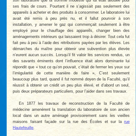
son laboratoire que la somme modeste qui lui était allouée pour
ses frais de cours. Pourtant il ne s’agissait pas seulement des
appareils à acheter et des produits à consommer. Le laboratoire lui
avait été remis à peu près nu, et il fallut pourvoir à son
installation, y amener le gaz qui commençait seulement à être
employé pour le chauffage des appareils, changer bien des
aménagements intérieurs qui laissaient trop à désirer. Tout cela fut
fait peu à peu à l’aide des rétributions payées par les élèves. Les
démarches du maître pour obtenir une subvention plus élevée
n’eurent aucun succès. Lorsqu’il fit valoir les services rendus, un
des savants éminents dont l’influence était alors dominante lui
répondit que « tout ce qu’on pouvait, c’était de fermer les yeux sur
l’irrégularité de cette manière de faire », C’est seulement
beaucoup plus tard, quand il fut nommé doyen de la Faculté, qu’il
réussit à obtenir un crédit un peu plus élevé, et d’abord un seul,
puis deux préparateurs particuliers, pour l’aider dans ses travaux.
En 1877 les travaux de reconstruction de la Faculté de
médecine amenèrent la translation du laboratoire de son ancien
local dans un autre aménagé provisoirement sans les vieilles
maisons faisant façade sur la rue des Écoles et sur la
rue
Hautefeuille
.