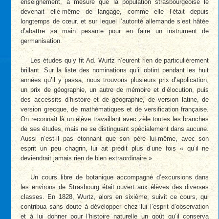
enseignement, à mesure que la population strasbourgeoise le
devenait elle-même de langage, comme elle l’était depuis
longtemps de cœur, et sur lequel l’autorité allemande s’est hâtée
d’abattre sa main pesante pour en faire un instrument de
germanisation.
Les études qu’y fit Ad. Wurtz n’eurent rien de particulièrement
brillant. Sur la liste des nominations qu’il obtint pendant les huit
années qu’il y passa, nous trouvons plusieurs prix d’application,
un prix de géographie, un autre de mémoire et d’élocution, puis
des accessits d’histoire et de géographie, de version latine, de
version grecque, de mathématiques et de versification française.
On reconnaît là un élève travaillant avec zèle toutes les branches
de ses études, mais ne se distinguant spécialement dans aucune.
Aussi n’est-il pas étonnant que son père lui-même, avec son
esprit un peu chagrin, lui ait prédit plus d’une fois « qu’il ne
deviendrait jamais rien de bien extraordinaire »
Un cours libre de botanique accompagné d’excursions dans
les environs de Strasbourg était ouvert aux élèves des diverses
classes. En 1828, Wurtz, alors en sixième, suivit ce cours, qui
contribua sans doute à développer chez lui l’esprit d’observation
et à lui donner pour l’histoire naturelle un goût qu’il conserva