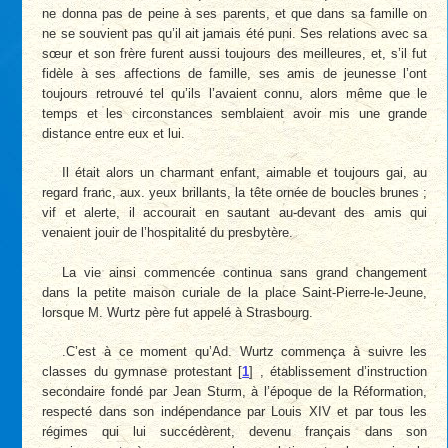
ne donna pas de peine à ses parents, et que dans sa famille on
ne se souvient pas qu’il ait jamais été puni. Ses relations avec sa
sœur et son frère furent aussi toujours des meilleures, et, s’il fut
fidèle à ses affections de famille, ses amis de jeunesse l’ont
toujours retrouvé tel qu’ils l’avaient connu, alors même que le
temps et les circonstances semblaient avoir mis une grande
distance entre eux et lui.
Il était alors un charmant enfant, aimable et toujours gai, au
regard franc, aux. yeux brillants, la tête ornée de boucles brunes ;
vif et alerte, il accourait en sautant au-devant des amis qui
venaient jouir de l’hospitalité du presbytère.
La vie ainsi commencée continua sans grand changement
dans la petite maison curiale de la place Saint-Pierre-le-Jeune,
lorsque M. Wurtz père fut appelé à Strasbourg.
.C’est à ce moment qu’Ad. Wurtz commença à suivre les
classes du gymnase protestant
[
1
]
, établissement d’instruction
secondaire fondé par Jean Sturm, à l’époque de la Réformation,
respecté dans son indépendance par Louis XIV et par tous les
régimes qui lui succédèrent, devenu français dans son