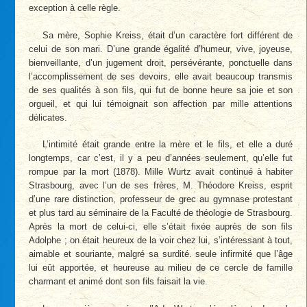
exception à celle règle.
Sa mère, Sophie Kreiss, était d’un caractère fort différent de
celui de son mari. D’une grande égalité d’humeur, vive, joyeuse,
bienveillante, d’un jugement droit, persévérante, ponctuelle dans
l’accomplissement de ses devoirs, elle avait beaucoup transmis
de ses qualités à son fils, qui fut de bonne heure sa joie et son
orgueil, et qui lui témoignait son affection par mille attentions
délicates.
L’intimité était grande entre la mère et le fils, et elle a duré
longtemps, car c’est, il y a peu d’années seulement, qu’elle fut
rompue par la mort (1878). Mille Wurtz avait continué à habiter
Strasbourg, avec l’un de ses frères, M. Théodore Kreiss, esprit
d’une rare distinction, professeur de grec au gymnase protestant
et plus tard au séminaire de la Faculté de théologie de Strasbourg.
Après la mort de celui-ci, elle s’était fixée auprès de son fils
Adolphe ; on était heureux de la voir chez lui, s’intéressant à tout,
aimable et souriante, malgré sa surdité. seule infirmité que l’âge
lui eût apportée, et heureuse au milieu de ce cercle de famille
charmant et animé dont son fils faisait la vie.