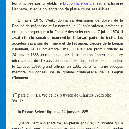
les principes par lui établi, le
Dictionnaire de chimie
, à la librairie
Hachette, avec la collaboration de plusieurs de ses élèves.
En avril 1875, Wurtz donna sa démission de doyen de la
er
Faculté de médecine et fut nommé, le 1
août suivant, professeur
de chimie organique à la Faculté des sciences. Le 7 juillet 1874, il
avait été élu sénateur inamovible. Il faisait partie de toutes les
sociétés savantes de France et de l’étranger. Décoré de la Légion
d’honneur, le 11 novembre 1850, il avait été promu officier le
24 janvier 1863, comme membre de la section française du jury
international de l’Exposition universelle de Londres, commandeur
le 11 août 1869, grand officier en 1881 et, à la même époque,
membre du conseil de la grande chancellerie de la Légion
d’honneur.
re
1
partie — La vie et les œuvres de Charles-Adolphe
Wurtz
la Revue Scientifique — 24 janvier 1885
Quand vient à disparaître, en pleine activité, un homme qui a
exercé par son intelligence et par son caractère une action