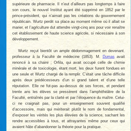
supérieure de pharmacie. Il n’eut d’ailleurs pas longtemps à faire
son cours, le nouvel Institut ayant été supprimé en 1852 par le
prince-président, qui n’aimait pas les créations du gouvernement
républicain. Wurtz perdit sa place au moment même où il allait se
marier, et I’agrlculture dut attendre vingt-cinq ans pour voir renaître
cet établissement de haute science agricole, si nécessaire à son
développement.
Wurtz reçut bientôt un ample dédommagement en devenant.
professeur à la Faculté de médecine (1853). M.
Dumas
avait
renoncé à sa chaire ; Orfila, qui avait occupé celle de chimie
minérale et de toxicologie, étant mort, les deux furent fondues en
une seule et Wurtz chargé de la remplir. C’était une tâche difficile
après deux prédécesseurs d’un si grand talent et d’une telle
réputation. Elle ne fut-pas au-dessus de ses forces, et pendant
trente ans les élèves se pressèrent dans l’amphithéâtre de la
Faculté, entraînés par la clarté et par l’éloquence du maître. Celui-
ci ne craignait pas, pour un enseignement souvent qualifié
d’accessoire, mais qui mériterait plutôt le nom de fondamental,
d’exposer les vérités les plus élevées de la science, sachant les
rendre accessibles à tous, et attrayantes même pour ceux qui
avaient hâte d’abandonner la théorie pour la pratique.