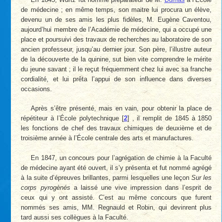
de médecine ; en même temps, son maitre lui procura un élève,
devenu un de ses amis les plus fidèles, M. Eugène Caventou,
aujourd’hui membre de l’Académie de médecine, qui a occupé une
place et poursuivi des travaux de recherches au laboratoire de son
ancien professeur, jusqu’au dernier jour. Son père, l’illustre auteur
de la découverte de la quinine, sut bien vite comprendre le mérite
du jeune savant ; il le reçut fréquemment chez lui avec sa franche
cordialité, et lui prêta l’appui de son influence dans diverses
occasions.
Après s’être présenté, mais en vain, pour obtenir la place de
répétiteur à l’École polytechnique
[
2
]
, il remplit de 1845 à 1850
les fonctions de chef des travaux chimiques de deuxième et de
troisième année à l’École centrale des arts et manufactures.
En 1847, un concours pour l’agrégation de chimie à la Faculté
de médecine ayant été ouvert, il s’y présenta et fut nommé agrégé
à la suite d’épreuves brillantes, parmi lesquelles une leçon
Sur les
corps pyrogènés
a laissé une vive impression dans l’esprit de
ceux qui y ont assisté. C’est au même concours que furent
nommés ses amis, MM. Regnauld et Robin, qui devinrent plus
tard aussi ses collègues à la Faculté.