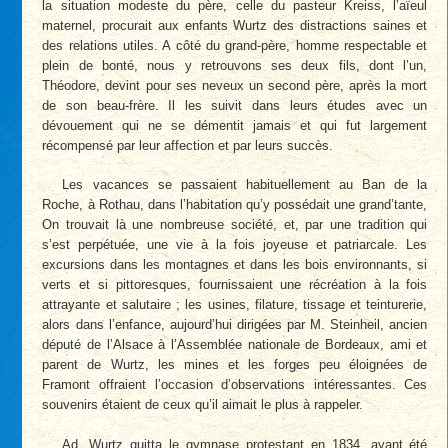
la situation modeste du père, celle du pasteur Kreiss, l’aïeul
maternel, procurait aux enfants Wurtz des distractions saines et
des relations utiles. A côté du grand-père, homme respectable et
plein de bonté, nous y retrouvons ses deux fils, dont l’un,
Théodore, devint pour ses neveux un second père, après la mort
de son beau-frère. Il les suivit dans leurs études avec un
dévouement qui ne se démentit jamais et qui fut largement
récompensé par leur affection et par leurs succès.
Les vacances se passaient habituellement au Ban de la
Roche, à Rothau, dans l’habitation qu’y possédait une grand’tante,
On trouvait là une nombreuse société, et, par une tradition qui
s’est perpétuée, une vie à la fois joyeuse et patriarcale. Les
excursions dans les montagnes et dans les bois environnants, si
verts et si pittoresques, fournissaient une récréation à la fois
attrayante et salutaire ; les usines, filature, tissage et teinturerie,
alors dans l’enfance, aujourd’hui dirigées par M. Steinheil, ancien
député de l’Alsace à l’Assemblée nationale de Bordeaux, ami et
parent de Wurtz, les mines et les forges peu éloignées de
Framont offraient l’occasion d’observations intéressantes. Ces
souvenirs étaient de ceux qu’il aimait le plus à rappeler.
Ad. Wurtz quitta le gymnase protestant en 1834, ayant été