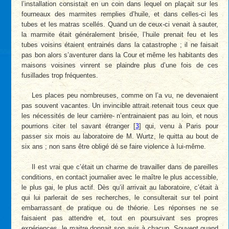
l’installation consistait en un coin dans lequel on plaçait sur les
fourneaux des marmites remplies d’huile, et dans celles-ci les
tubes et les matras scellés. Quand un de ceux-ci venait à sauter,
la marmite était généralement brisée, l’huile prenait feu et les
tubes voisins étaient entrainés dans la catastrophe ; il ne faisait
pas bon alors s’aventurer dans la Cour et même les habitants des
maisons voisines vinrent se plaindre plus d’une fois de ces
fusillades trop fréquentes.
Les places peu nombreuses, comme on l’a vu, ne devenaient
pas souvent vacantes. Un invincible attrait retenait tous ceux que
les nécessités de leur carrière- n’entrainaient pas au loin, et nous
pourrions citer tel savant étranger
[
3
]
qui, venu à Paris pour
passer six mois au laboratoire de M. Wurtz, le quitta au bout de
six ans ; non sans être obligé dé se faire violence à Iui-même.
Il est vrai que c’était un charme de travailler dans de pareilles
conditions, en contact journalier avec le maître le plus accessible,
le plus gai, le plus actif. Dès qu’il arrivait au laboratoire, c’était à
qui lui parlerait de ses recherches, le consulterait sur tel point
embarrassant de pratique ou de théorie. Les réponses ne se
faisaient pas attendre et, tout en poursuivant ses propres
expériences, le maitre donnait son avis à chacun. Souvent quand