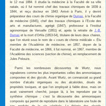
le 12 mai 1884. Il étudia la médecine à la Faculté de sa ville
natale, où il fut nommé chef des travaux chimiques de 1839 à
1844, et reçu docteur en 1843. Arrivé à Paris, il y devint
préparateur des cours de chimie organique de
Dumas
, à la Faculté
de médecine (1845), chef des travaux chimiques à l’Ecole des
arts et manufactures, agrégé (1847), professeur à l’Institut
agronomique de Versaille (1851) et, après la retraite de
J.-B.
Dumas
et la mort d’Orfila (1853-54), titulaire de leurs deux chaires,
que l’on réunit sous le nom de « cours de chimie médicale ». Élu
membre de l’Académie de médecine, en 1857, doyen de la
Faculté de médecine, en 1866, il fut nommé, en 1867, membre de
l’Académie des sciences (section de chimie), en remplacement de
Jules Pelouze.
Parmi les nombreuses découvertes de Wurtz, nous
signalerons comme les plus importantes celles des ammoniaques
composées et des glycols. Avant Wurtz, on connaissait uu grand
nombre d’alcalis organiques ou des alcaloïdes, doués de
propriétés toxiques, et que l’on employait à faible dose, mais on
avait vainement cherché, jusque là, à les reproduire par la
synthèse chimique ; c’est la découverte des ammoniaques
composés qui permit de reproduire dans le laboratoire une foule de
ces produits de la vie végétale. La théorie des alcools