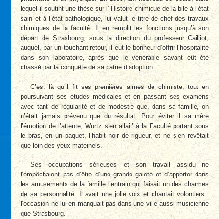
lequel il soutint une thèse sur l’ Histoire chimique de la bile à l’état
sain et à l’état pathologique, lui valut le titre de chef des travaux
chimiques de la faculté. Il en remplit les fonctions jusqu’à son
départ de Strasbourg, sous la direction du professeur Cailliot,
auquel, par un touchant retour, il eut le bonheur d’offrir l’hospitalité
dans son laboratoire, après que le vénérable savant eût été
chassé par la conquête de sa patrie d’adoption.
C’est là qu’il fit ses premières armes de chimiste, tout en
poursuivant ses études médicales et en passant ses examens
avec tant de régularité et de modestie que, dans sa famille, on
n’était jamais prévenu que du résultat. Pour éviter il sa mère
l’émotion de l’attente, Wurtz s’en allait’ à la Faculté portant sous
le bras, en un paquet, l’habit noir de rigueur, et ne s’en revêtait
que loin des yeux maternels.
Ses occupations sérieuses et son travail assidu ne
l’empêchaient pas d’être d’une grande gaieté et d’apporter dans
les amusements de la famille l’entrain qui faisait un des charmes
de sa personnalité. Il avait une jolie voix et chantait volontiers :
l’occasion ne lui en manquait pas dans une ville aussi musicienne
que Strasbourg.