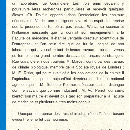
un laboratoire, rue Garancière. Les trois amis devaient y
poursuivre leurs recherches particulières et recevoir quelques
élèves. Ch. Dollfus apportait dans l’association les capitaux
nécessaires, Verdeil une intelligence vive et un esprit d’entreprise
que la prudence ne tempérait pas assez, Wurtz, sa science et
l’influence naissante que lui donnait son enseignement à la
Faculté de médecine. Il était le véritable directeur scientifique de
l’entreprise, et l’on peut dire que ce fut là l’origine de son
laboratoire qui a vu naître tant de beaux travaux et où sont venus
se former un si grand nombre de savants français ou étrangers.
Rue Garancière, nous trouvons M. Marcet, connu par des travaux
de chimie biologique, membre de la Société royale de Londres ;
M. E. Risler, qui poursuivait déjà les applications de la chimie il
l’agriculture et qui est aujourd’hui directeur de l’Institut national
agronomique ; M. Scheurer-Kestner, sénateur, aussi distingué
comme savant que comme industriel ; M. Ad. Perrot, qui suivit
bientôt son maître et devint plus tard son préparateur à la Faculté
de médecine et plusieurs autres moins connus.
Quoique l’entreprise des trois chimistes répondît à un besoin
évident, elle ne fut pas heureuse.