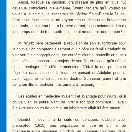
Aussi, lorsque sa passion, grandissant de plus en plus, fut
devenue consciente d’elle-même, Wurtz déclara qu’il voulait se
vouer a la chimie, le sacristain de l’église Saint-Pierre-le-Jeune,
familier de la maison, et ne voyant rien au-dessus de la vocation
pastorale, s’exclama-t-il : « Le père et moi, nous avions dit depuis
longtemps que, de toute cette cuisine, il ne sortirait rien de bon ! »
M. Wurtz père partageait la répulsion de son subordonné pour
la chimie : on comprend aisément qu’un père de famille craignît de
voir son fils s’engager dans une carrière alors si nouvelle et si peu
dessinée. Il s’opposa aux projets de son fils et exigea qu’à défaut
de la théologie il étudiât la médecine. C’était là une profession
régulière dans laquelle d’ailleurs on pensait qu’Adolphe pourrait
avoir l’appui et les directions du docteur Schneiter, parent et ami
de la famille, et praticien très aimé a Strasbourg.
Les études en médecine avaient cet avantage pour Wurtz, qu’il
pouvait, en les poursuivant, se livrer à son goût dominant : il avait
à suivre des cours de chimie, un laboratoire allait lui être ouvert.
Bientôt il devint, a la suite de concours, d’abord aide-
préparateur (1835), puis préparateur en titre de chimie, de
pharmacie et de physique. En 1839, un. nouveau concours, dans