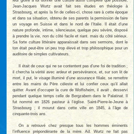
leur gloire à lui donner une culture aussi complète que possible,
Jean-Jacques Wurtz avait fait ses études en théologie à
Strasbourg, et après la fin de celles-ci, chose rare à cette époque
et dans sa situation, obtenu de ses parents la permission de faire
un voyage en Suisse et dans le nord de l’Italie. Il était d’une
nature profonde, intime, silencieuse, quelque peu sévère, disposé
à prendre la vie, non du côté facile et riant. mais du côté sérieux.
Sa forte culture littéraire apparaissait dans ses sermons, dont le
ton était peut-être un peu trop élevé et trop philosophique pour un
auditoire de simples cultivateurs.
Il était de ceux qui ne se contentent pas d’une foi de tradition ;
il chercha la vérité avec ardeur et persévérance, et, sur son lit de
mort, il put, le visage illuminé d’une assurance filiale, se remettre
entre les mains du Père céleste et lui confier ceux qu’il allait
quitter. Avant d’occuper la cure de Wolfisheim, il avait . desservi
pendant quelque temps celle de Bergzabern dans le Palatinat. Il
fut nommé en 1826 pasteur à l’église. Saint-Pierre-le-Jeune à
Strasbourg ; il mourut dans cette ville en 1845, à l’âge de
cinquante-trois ans.
On a retrouvé chez presque tous les hommes éminents
l’influence prépondérante de la mère. Ad. Wurtz ne fait pas