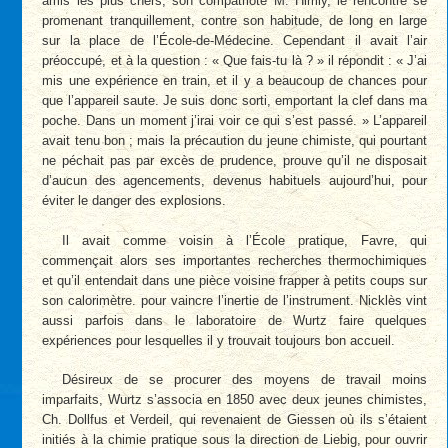
amis les plus chers, son compatriote M. Himly, le rencontre se
promenant tranquillement, contre son habitude, de long en large
sur la place de l’École-de-Médecine. Cependant il avait l’air
préoccupé, et à la question : « Que fais-tu là ? » il répondit : « J’ai
mis une expérience en train, et il y a beaucoup de chances pour
que l’appareil saute. Je suis donc sorti, emportant la clef dans ma
poche. Dans un moment j’irai voir ce qui s’est passé. » L’appareil
avait tenu bon ; mais la précaution du jeune chimiste, qui pourtant
ne péchait pas par excès de prudence, prouve qu’il ne disposait
d’aucun des agencements, devenus habituels aujourd’hui, pour
éviter le danger des explosions.
Il avait comme voisin à l’École pratique, Favre, qui
commençait alors ses importantes recherches thermochimiques
et qu’il entendait dans une pièce voisine frapper à petits coups sur
son calorimètre. pour vaincre l’inertie de l’instrument. Nicklès vint
aussi parfois dans le laboratoire de Wurtz faire quelques
expériences pour lesquelles il y trouvait toujours bon accueil.
Désireux de se procurer des moyens de travail moins
imparfaits, Wurtz s’associa en 1850 avec deux jeunes chimistes,
Ch. Dollfus et Verdeil, qui revenaient de Giessen où ils s’étaient
initiés à la chimie pratique sous la direction de Liebig, pour ouvrir