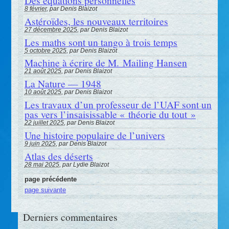
Des équations personnelles
8 février
, par Denis Blaizot
Astéroïdes, les nouveaux territoires
27 décembre 2025
, par Denis Blaizot
Les maths sont un tango à trois temps
5 octobre 2025
, par Denis Blaizot
Machine à écrire de M. Mailing Hansen
21 août 2025
, par Denis Blaizot
La Nature — 1948
10 août 2025
, par Denis Blaizot
Les travaux d’un professeur de l’UAF sont un
pas vers l’insaisissable « théorie du tout »
22 juillet 2025
, par Denis Blaizot
Une histoire populaire de l’univers
9 juin 2025
, par Denis Blaizot
Atlas des déserts
28 mai 2025
, par Lydie Blaizot
page précédente
page suivante
Derniers commentaires