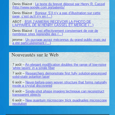
Denis Blaizot :
Le texte du brevet déposé par Henry R. Cassel
(http://www.google.com.pg/patents/
Denis Blaizot :
Bonjour, S’il n’y a pas d’illustration sur cette
page, c’est qu’il n’y en (…)
ABOT :
BSR,J’AIMERAI RECEVOIR LA PHOTO DE
L’APPAREIL DE M.HENRY CASSEL ET MERCIE (…)
Denis Blaizot :
Il est effectivement consternant de voir de
nombreux sites reprendre des (…)
jerome :
Un ouvrage assez méconnus du grand public mais qui
a été particulièrement (…)
Nouveautés sur le Web
7 août –
An elegant modification doubles the range of low-noise
'white lasers' in a single fiber
7 août –
Researchers demonstrate first fully solution-processed
solid-state polariton laser
6 août –
Never-before-seen woven structure that forms naturally
inside a crystal discovered
6 août –
Single-shot phase imaging technique can reconstruct
transparent objects
6 août –
New quantum microscopy trick quadruples microscope
resolution