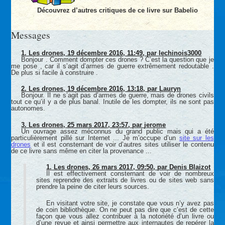
Découvrez d’autres critiques de ce livre sur Babelio
Messages
1.
Les drones,
19 décembre 2016, 11:49
,
par
lechinois3000
Bonjour . Comment dompter ces drones ? C’est la question que je
me pose , car il s’agit d’armes de guerre extrêmement redoutable .
De plus si facile à construire .
2.
Les drones,
19 décembre 2016, 13:18
,
par
Lauryn
Bonjour. Il ne s’agit pas d’armes de guerre, mais de drones civils
tout ce qu’il y a de plus banal. Inutile de les dompter, ils ne sont pas
autonomes.
3.
Les drones,
25 mars 2017, 23:57
,
par
jerome
Un ouvrage assez méconnus du grand public mais qui a été
particulièrement pillé sur Internet ... Je m’occupe d’un
site sur les
drones
et il est consternant de voir d’autres sites utiliser le contenu
de ce livre sans même en citer la provenance ...
1.
Les drones,
26 mars 2017, 09:50
,
par
Denis Blaizot
Il est effectivement consternant de voir de nombreux
sites reprendre des extraits de livres ou de sites web sans
prendre la peine de citer leurs sources.
En visitant votre site, je constate que vous n’y avez pas
de coin bibliothèque. On ne peut pas dire que c’est de cette
façon que vous allez contribuer à la notoriété d’un livre ou
d’une revue et ainsi permettre aux internautes de repérer la