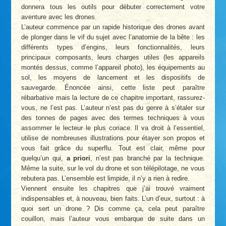
donnera tous les outils pour débuter correctement votre
aventure avec les drones.
L’auteur commence par un rapide historique des drones avant
de plonger dans le vif du sujet avec l’anatomie de la bête : les
différents types d’engins, leurs fonctionnalités, leurs
principaux composants, leurs charges utiles (les appareils
montés dessus, comme l’appareil photo), les équipements au
sol, les moyens de lancement et les dispositifs de
sauvegarde. Énoncée ainsi, cette liste peut paraître
rébarbative mais la lecture de ce chapitre important, rassurez-
vous, ne l’est pas. L’auteur n’est pas du genre à s’étaler sur
des tonnes de pages avec des termes techniques à vous
assommer le lecteur le plus coriace. Il va droit à l’essentiel,
utilise de nombreuses illustrations pour étayer son propos et
vous fait grâce du superflu. Tout est clair, même pour
quelqu’un qui,
a priori
, n’est pas branché par la technique.
Même la suite, sur le vol du drone et son télépilotage, ne vous
rebutera pas. L’ensemble est limpide, il n’y a rien à redire.
Viennent ensuite les chapitres que j’ai trouvé vraiment
indispensables et, à nouveau, bien faits. L’un d’eux, surtout : à
quoi sert un drone ? Dis comme ça, cela peut paraître
couillon, mais l’auteur vous embarque de suite dans un