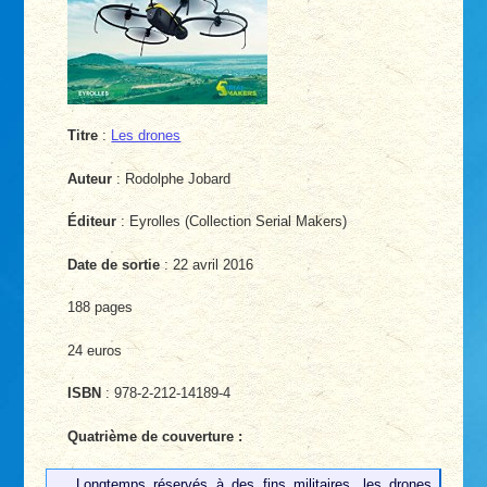
Titre
:
Les drones
Auteur
: Rodolphe Jobard
Éditeur
: Eyrolles (Collection Serial Makers)
Date de sortie
: 22 avril 2016
188 pages
24 euros
ISBN
: 978-2-212-14189-4
Quatrième de couverture :
Longtemps réservés à des fins militaires, les drones