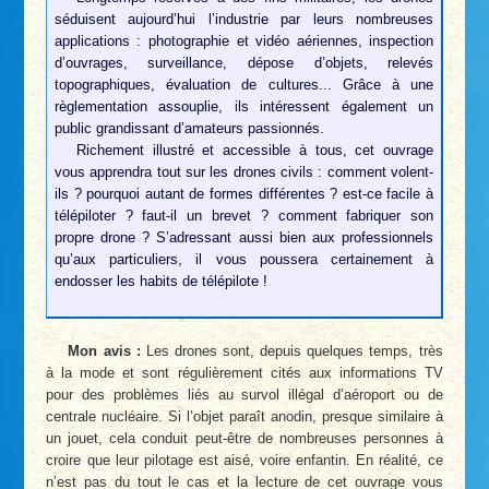
séduisent aujourd’hui l’industrie par leurs nombreuses
applications : photographie et vidéo aériennes, inspection
d’ouvrages, surveillance, dépose d’objets, relevés
topographiques, évaluation de cultures... Grâce à une
règlementation assouplie, ils intéressent également un
public grandissant d’amateurs passionnés.
Richement illustré et accessible à tous, cet ouvrage
vous apprendra tout sur les drones civils : comment volent-
ils ? pourquoi autant de formes différentes ? est-ce facile à
télépiloter ? faut-il un brevet ? comment fabriquer son
propre drone ? S’adressant aussi bien aux professionnels
qu’aux particuliers, il vous poussera certainement à
endosser les habits de télépilote !
Mon avis :
Les drones sont, depuis quelques temps, très
à la mode et sont régulièrement cités aux informations TV
pour des problèmes liés au survol illégal d’aéroport ou de
centrale nucléaire. Si l’objet paraît anodin, presque similaire à
un jouet, cela conduit peut-être de nombreuses personnes à
croire que leur pilotage est aisé, voire enfantin. En réalité, ce
n’est pas du tout le cas et la lecture de cet ouvrage vous