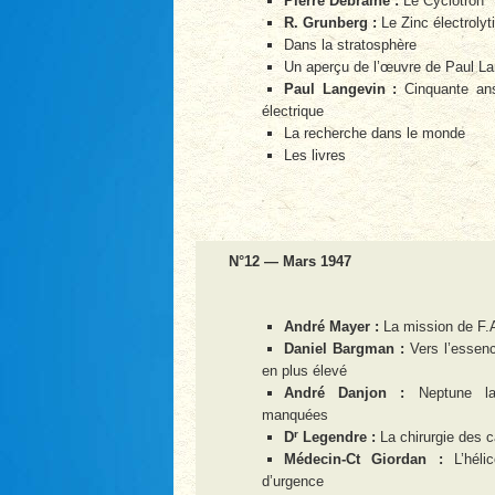
Pierre Debraine :
Le Cyclotron
R. Grunberg :
Le Zinc électrolyt
Dans la stratosphère
Un aperçu de l’œuvre de Paul La
Paul Langevin :
Cinquante ans
électrique
La recherche dans le monde
Les livres
N°12 — Mars 1947
André Mayer :
La mission de F.
Daniel Bargman :
Vers l’essenc
en plus élevé
André Danjon :
Neptune la
manquées
r
D
Legendre :
La chirurgie des c
Médecin-Ct Giordan :
L’héli
d’urgence