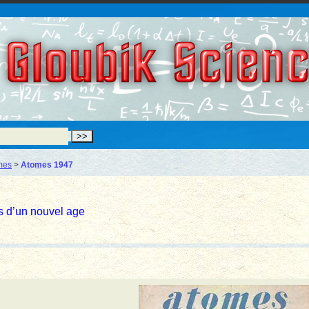
Gloubik Scien
mes
>
Atomes 1947
es d’un nouvel age