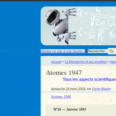
Ajouter ce site à vos favoris !
|
Rechercher :
Accueil
>
La Recherche et ses ancêtres
>
Ato
Atomes 1947
Tous les aspects scientifiqu
dimanche 29 mars 2009
,
par
Denis Blaizot
Atomes 1946
N°10 — Janvier 1947