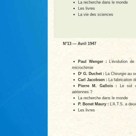
La recherche dans le monde
Les livres
La vie des sciences
N°13 — Avril 1947
Paul Wenger :
L’évolution de 
microchimie
r
D
G. Duchet :
La Chirurgie au s
Carl Jacobsen :
La fabrication d
Pierre M. Gallois :
Le sol co
aériennes ?
La recherche dans le monde
P. Bonet Maury :
L’A.T.S. a deu
Les livres