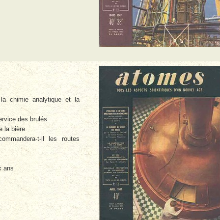
la chimie analytique et la
ervice des brulés
e la bière
mmandera-t-il les routes
x ans