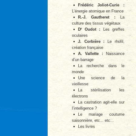
Frédéric Joliot-Curie :
L’énergie atomique en France
R.-J. Gautheret :
La
culture des tissus végétaux
r
D
Oudot :
Les greffes
oculaires
J. Corbière :
Le rhofil,
création française
A. Vallette :
Naissance
d’un barrage
La recherche dans le
monde
Une science de la
vieillesse
La stérilisation les
électrons
La castration agit-elle sur
l’intelligence ?
Le mariage coutume
saisonnière, etc... etc...
Les livres