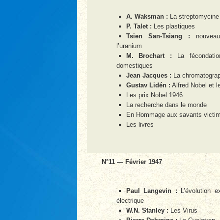
A. Waksman :
La streptomycine
P. Talet :
Les plastiques
Tsien San-Tsiang :
nouveau
l’uranium
M. Brochart :
La fécondation
domestiques
Jean Jacques :
La chromatograp
Gustav Lidén :
Alfred Nobel et l
Les prix Nobel 1946
La recherche dans le monde
En Hommage aux savants victim
Les livres
N°11 — Février 1947
Paul Langevin :
L’évolution e
électrique
W.N. Stanley :
Les Virus