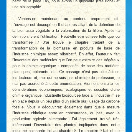
partir de la page 145, nous avons un glossaire (très riche) et
une bibliographie.
Venons-en maintenant au contenu proprement dit.
L’ouvrage est découpé en 9 chapitres allant de la définition de
la biomasse végétale à la valorisation de la filière. Après la
définition, vient l’utilisation. Peut-elle être utilisée telle que ou
transformée ? J’ai trouvé le chapitre traitant de la
transformation de la biomasse en produits de base de
l’industrie chimique assez rébarbatif. En effet, l’auteur y fait
l’inventaire des molécules que l’on peut extraire des végétaux
pour la chimie organique : composés de base des matières
plastiques, colorants, etc. Ce passage n’est pas utile à tous
les lecteurs et, moi qui ne suis pas chimiste de profession, je
n’ai pas accroché à cette énumération. Viennent ensuite les
considérations économiques, écologiques et sociales d’une
chimie organique industrielle biosourcée face à l’industrie mise
en place depuis un peu plus d’un siècle sur l’usage du carbone
fossile. Vous y découvrirez également dans quelle mesure
l’industrie chimique entre en concurrence, ou pas, avec la
production agricole alimentaire. J’ai également trouvé très
intéressant l’inventaire des plantes impliquées dans cette
industrie naissante fait au chapitre 8. Le chapitre 9 fait office