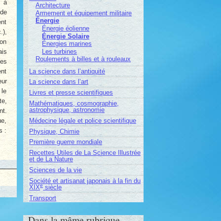
e à
Architecture
 de
Armement et équipement militaire
Énergie
ent
Énergie éolienne
.),
Énergie Solaire
bon
Énergies marines
Les turbines
ais
Roulements à billes et à rouleaux
pes
La science dans l’antiquité
ent
eur
La science dans l’art
 le
Livres et presse scientifiques
te,
Mathématiques, cosmographie,
astrophysique, astronomie
nt.
Médecine légale et police scientifique
ue,
s :
Physique, Chimie
Première guerre mondiale
Recettes Utiles de La Science Illustrée
et de La Nature
Sciences de la vie
Société et artisanat japonais à la fin du
e
XIX
siècle
Transport
Dans la même rubrique