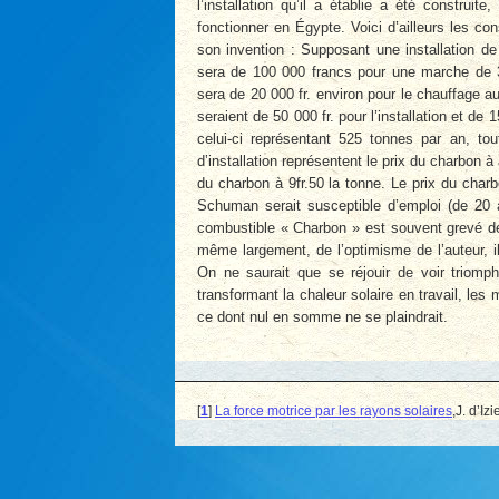
l’installation qu’il a établie a été construi
fonctionner en Égypte. Voici d’ailleurs les c
son invention : Supposant une installation d
sera de 100 000 francs pour une marche de 35
sera de 20 000 fr. environ pour le chauffage
seraient de 50 000 fr. pour l’installation et de 
celui-ci représentant 525 tonnes par an, tou
d’installation représentent le prix du charbon à
du charbon à 9fr.50 la tonne. Le prix du char
Schuman serait susceptible d’emploi (de 20 à 
combustible « Charbon » est souvent grevé de p
même largement, de l’optimisme de l’auteur, il
On ne saurait que se réjouir de voir triomp
transformant la chaleur solaire en travail, les
ce dont nul en somme ne se plaindrait.
[
1
]
La force motrice par les rayons solaires
,J. d’Izi