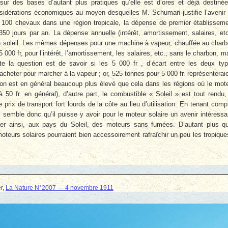
te, sur des bases d’autant plus pratiques qu’elle est d’ores et déjà destiné
onsidérations économiques au moyen desquelles M. Schuman justifie l’avenir
e 100 chevaux dans une région tropicale, la dépense de premier établissem
0 jours par an. La dépense annuelle (intérêt, amortissement, salaires, etc
 au soleil. Les mêmes dépenses pour une machine à vapeur, chauffée au char
15 000 fr, pour l’intérêt, l’amortissement, les salaires, etc., sans le charbon, m
te la question est de savoir si les 5 000 fr , d’écart entre les deux ty
 acheter pour marcher à la vapeur ; or, 525 tonnes pour 5 000 fr. représenterai
bon est en général beaucoup plus élevé que cela dans les régions où le mot
50 fr. en général), d’autre part, le combustible « Soleil » est tout rendu,
rix de transport fort lourds de la côte au lieu d’utilisation. En tenant comp
 semble donc qu’il puisse y avoir pour le moteur solaire un avenir intéressa
her ainsi, aux pays du Soleil, des moteurs sans fumées. D’autant plus q
 moteurs solaires pourraient bien accessoirement rafraîchir un peu les tropique
er,
La Nature N°2007 — 4 novembre 1911