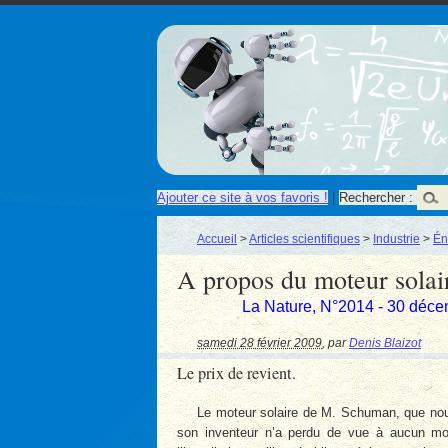
Ajouter ce site à vos favoris !
|
Rechercher :
Accueil
>
Articles scientifiques
>
Industrie
>
Én
A propos du moteur sola
La Nature, N°2014 - 30 déc
samedi 28 février 2009
,
par
Denis Blaizot
Le prix de revient.
Le moteur solaire de M. Schuman, que nou
son inventeur n’a perdu de vue à aucun mome