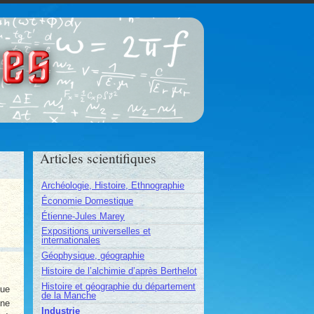
ces
Articles scientifiques
Archéologie, Histoire, Ethnographie
Économie Domestique
Étienne-Jules Marey
Expositions universelles et
internationales
Géophysique, géographie
Histoire de l’alchimie d’après Berthelot
Histoire et géographie du département
que
de la Manche
qne
Industrie