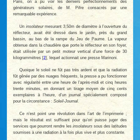
Paris, on a pu voir les derniers perfectionnements des
générateurs solaires, de M. Pifre consacrés par une
remarquable expérience.
Un
insolateur
mesurant 3,50m de diamètre à l’ouverture du
réflecteur, avait été dressé dans le jardin, près du grand
bassin, au bas de la rampe du Jeu de Paume. La vapeur
obtenue dans la chaudière que porte le réflecteur en son foyer,
était utilisée par un petit moteur vertical d’une force de 30
kilogrammètres
[
2
]
, lequel actionnait une presse Marinoni.
Quoique le soleil ne fût pas très ardent et que la radiation
fût gênée par des nuages fréquents, la presse a pu fonctionner
avec régularité entre une heure de l’après-midi et cinq heures
trente minutes, en donnant un tirage moyen de cinq cents
exemplaires à l’heure, d’un journal spécialement composé
pour la circonstance :
Soleil-Journal
.
Ce n’est point une révolution dans l’art de l’imprimerie ;
mais le résultat est suffisant pour qu’on puisse juger des
services que pourront rendre les
insolateurs
sous des latitudes
soumises à une radiation à la fois plus vive et plus constante.