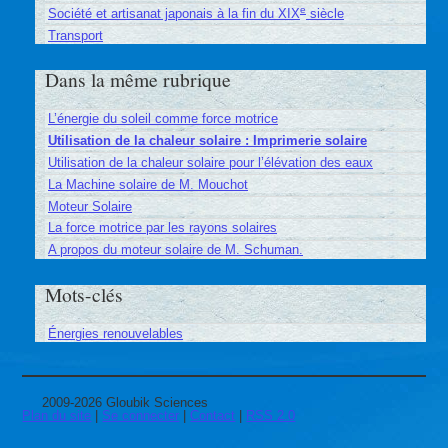
e
Société et artisanat japonais à la fin du XIX
siècle
Transport
Dans la même rubrique
L’énergie du soleil comme force motrice
Utilisation de la chaleur solaire : Imprimerie solaire
Utilisation de la chaleur solaire pour l’élévation des eaux
La Machine solaire de M. Mouchot
Moteur Solaire
La force motrice par les rayons solaires
A propos du moteur solaire de M. Schuman.
Mots-clés
Énergies renouvelables
2009-2026 Gloubik Sciences
Plan du site
|
Se connecter
|
Contact
|
RSS 2.0