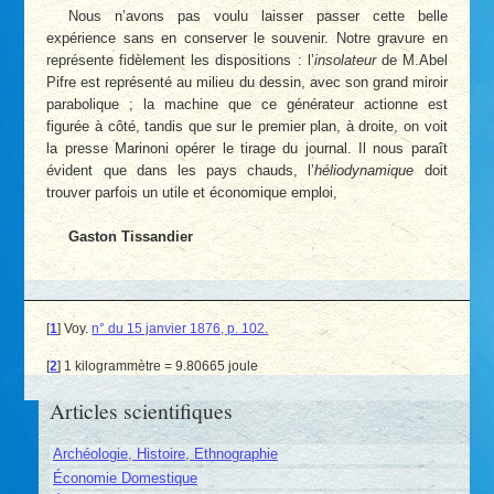
Nous n’avons pas voulu laisser passer cette belle
expérience sans en conserver le souvenir. Notre gravure en
représente fidèlement les dispositions : l’
insolateur
de M.Abel
Pifre est représenté au milieu du dessin, avec son grand miroir
parabolique ; la machine que ce générateur actionne est
figurée à côté, tandis que sur le premier plan, à droite, on voit
la presse Marinoni opérer le tirage du journal. Il nous paraît
évident que dans les pays chauds, l’
héliodynamique
doit
trouver parfois un utile et économique emploi,
Gaston Tissandier
[
1
]
Voy.
n° du 15 janvier 1876, p. 102.
[
2
]
1 kilogrammètre = 9.80665 joule
Articles scientifiques
Archéologie, Histoire, Ethnographie
Économie Domestique