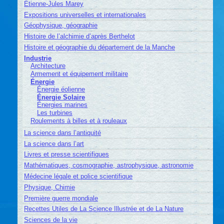
Étienne-Jules Marey
Expositions universelles et internationales
Géophysique, géographie
Histoire de l’alchimie d’après Berthelot
Histoire et géographie du département de la Manche
Industrie
Architecture
Armement et équipement militaire
Énergie
Énergie éolienne
Énergie Solaire
Énergies marines
Les turbines
Roulements à billes et à rouleaux
La science dans l’antiquité
La science dans l’art
Livres et presse scientifiques
Mathématiques, cosmographie, astrophysique, astronomie
Médecine légale et police scientifique
Physique, Chimie
Première guerre mondiale
Recettes Utiles de La Science Illustrée et de La Nature
Sciences de la vie