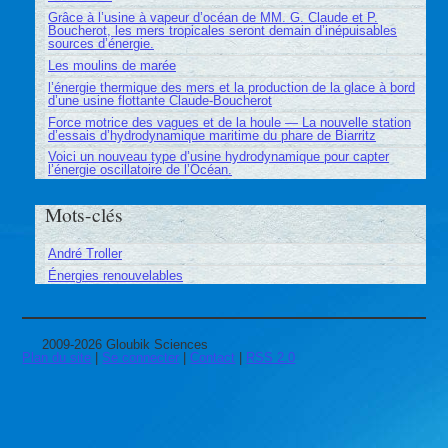
Grâce à l’usine à vapeur d’océan de MM. G. Claude et P.
Boucherot, les mers tropicales seront demain d’inépuisables
sources d’énergie.
Les moulins de marée
l’énergie thermique des mers et la production de la glace à bord
d’une usine flottante Claude-Boucherot
Force motrice des vagues et de la houle — La nouvelle station
d’essais d’hydrodynamique maritime du phare de Biarritz
Voici un nouveau type d’usine hydrodynamique pour capter
l’énergie oscillatoire de l’Océan.
Mots-clés
André Troller
Énergies renouvelables
2009-2026 Gloubik Sciences
Plan du site
|
Se connecter
|
Contact
|
RSS 2.0