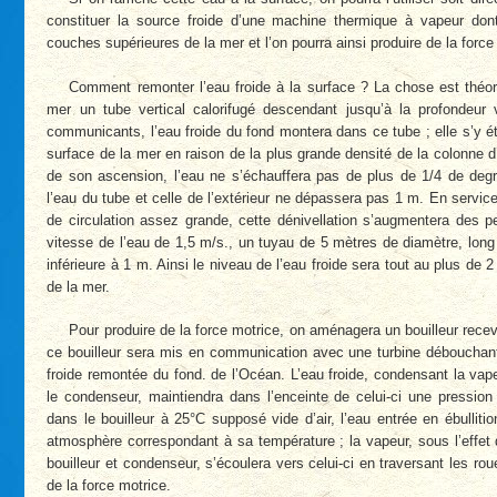
constituer la source froide d’une machine thermique à vapeur do
couches supérieures de la mer et l’on pourra ainsi produire de la force
Comment remonter l’eau froide à la surface ? La chose est théo
mer un tube vertical calorifugé descendant jusqu’à la profondeur
communicants, l’eau froide du fond montera dans ce tube ; elle s’y é
surface de la mer en raison de la plus grande densité de la colonne 
de son ascension, l’eau ne s’échauffera pas de plus de 1/4 de degré
l’eau du tube et celle de l’extérieur ne dépassera pas 1 m. En servi
de circulation assez grande, cette dénivellation s’augmentera des 
vitesse de l’eau de 1,5 m/s., un tuyau de 5 mètres de diamètre, long
inférieure à 1 m. Ainsi le niveau de l’eau froide sera tout au plus de 
de la mer.
Pour produire de la force motrice, on aménagera un bouilleur rece
ce bouilleur sera mis en communication avec une turbine débouchant
froide remontée du fond. de l’Océan. L’eau froide, condensant la vap
le condenseur, maintiendra dans l’enceinte de celui-ci une pressio
dans le bouilleur à 25°C supposé vide d’air, l’eau entrée en ébullit
atmosphère correspondant à sa température ; la vapeur, sous l’effet 
bouilleur et condenseur, s’écoulera vers celui-ci en traversant les ro
de la force motrice.