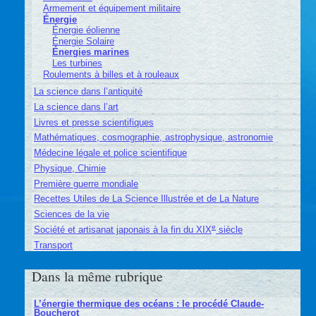
Armement et équipement militaire
Énergie
Énergie éolienne
Énergie Solaire
Énergies marines
Les turbines
Roulements à billes et à rouleaux
La science dans l’antiquité
La science dans l’art
Livres et presse scientifiques
Mathématiques, cosmographie, astrophysique, astronomie
Médecine légale et police scientifique
Physique, Chimie
Première guerre mondiale
Recettes Utiles de La Science Illustrée et de La Nature
Sciences de la vie
e
Société et artisanat japonais à la fin du XIX
siècle
Transport
Dans la même rubrique
L’énergie thermique des océans : le procédé Claude-
Boucherot