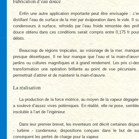
Fabrication d’eau douce
Enfin une autre application importante peut être envisagée : c’
distillant l’eau de surface de la mer par évaporation dans le vide. Il 
condenseurs à surface, refroidis par l’eau froide remontée des pro
douce obtenu dans ces conditions serait compris entre 0,175 fr pour 
débits.
Beaucoup de régions tropicales, au voisinage de la mer, manquen
presque désertiques. Il ne leur manque que l’eau et la main-d’œuvr
jardins ou cultures magnifiques et à grand rendement. Les prix ci-de
transformation une opération brillante au point de vue pécuniaire. D
permettrait d’attirer et de maintenir la main-d’œuvre.
La réalisation
La production de la force motrice, au moyen de la vapeur dégagée d
a soulevé d’assez vives polémiques. En réalité, elle ne pose, semble-
insoluble à l’art de l’ingénieur.
Dans leur premier brevet, les inventeurs ont décrit certaines dispo
- turbine - condenseur, dispositions conçues dans le but de sup
conséquent les pertes de charge pour la vapeur.