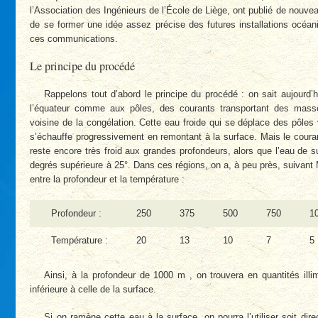
l’Association des Ingénieurs de l’École de Liège, ont publié de nouveau
de se former une idée assez précise des futures installations océan
ces communications.
Le principe du procédé
Rappelons tout d’abord le principe du procédé : on sait aujourd’h
l’équateur comme aux pôles, des courants transportant des mass
voisine de la congélation. Cette eau froide qui se déplace des pôles 
s’échauffe progressivement en remontant à la surface. Mais le couran
reste encore très froid aux grandes profondeurs, alors que l’eau de 
degrés supérieure à 25°. Dans ces régions, on a, à peu près, suivant
entre la profondeur et la température :
Profondeur :
250
375
500
750
1
Température :
20
13
10
7
5
Ainsi, à la profondeur de 1000 m , on trouvera en quantités ill
inférieure à celle de la surface.
Si on ramène cette eau à la surface, on pourra l’utiliser soit dire