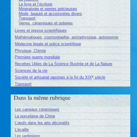
Le livre et l’écriture
Minéralogie et pierres précieuses
Mode, beauté et accessoires divers
Transport
Verres, céramiques et poteries
Livres et presse scientifiques
Mathématiques, cosmographie, astrophysique, astronomie
Médecine légale et police scientifique
Physique, Chimie
Première guerre mondiale
Recettes Utiles de La Science Illustrée et de La Nature
Sciences de la vie
e
Société et artisanat japonais à la fin du XIX
siècle
Transport
Dans la même rubrique
Les carreaux céramiques
La porcelaine de Chine
L’œufs dans les arts décoratifs
L’écaille
Les jardinières