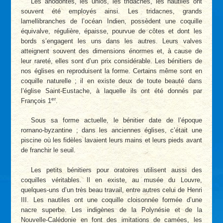
Les anodontes, les unios, les tridacnes, les nautiles ont
souvent été employés ainsi. Les tridacnes, grands
lamellibranches de l’océan Indien, possèdent une coquille
équivalve, régulière, épaisse, pourvue de côtes et dont les
bords s’engagent les uns dans les autres. Leurs valves
atteignent souvent des dimensions énormes et, à cause de
leur rareté, elles sont d’un prix considérable. Les bénitiers de
nos églises en reproduisent la forme. Certains même sont en
coquille naturelle ; il en existe deux de toute beauté dans
l’église Saint-Eustache, à laquelle ils ont été donnés par
er
François 1
.
Sous sa forme actuelle, le bénitier date de l’époque
rornano-byzantine ; dans les anciennes églises, c’était une
piscine où les fidèles lavaient leurs mains et leurs pieds avant
de franchir le seuil.
Les petits bénitiers pour oratoires utilisent aussi des
coquilles véritables. Il en existe, au musée du Louvre,
quelques-uns d’un très beau travail, entre autres celui de Henri
III. Les nautiles ont une coquille cloisonnée formée d’une
nacre superbe. Les indigènes de la Polynésie et de la
Nouvelle-Calédonie en font des imitations de camées, les