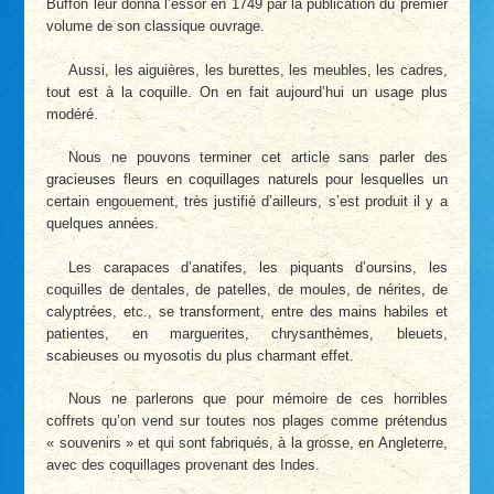
Buffon leur donna l’essor en 1749 par la publication du premier
volume de son classique ouvrage.
Aussi, les aiguières, les burettes, les meubles, les cadres,
tout est à la coquille. On en fait aujourd’hui un usage plus
modéré.
Nous ne pouvons terminer cet article sans parler des
gracieuses fleurs en coquillages naturels pour lesquelles un
certain engouement, très justifié d’ailleurs, s’est produit il y a
quelques années.
Les carapaces d’anatifes, les piquants d’oursins, les
coquilles de dentales, de patelles, de moules, de nérites, de
calyptrées, etc., se transforment, entre des mains habiles et
patientes, en marguerites, chrysanthèmes, bleuets,
scabieuses ou myosotis du plus charmant effet.
Nous ne parlerons que pour mémoire de ces horribles
coffrets qu’on vend sur toutes nos plages comme prétendus
« souvenirs » et qui sont fabriqués, à la grosse, en Angleterre,
avec des coquillages provenant des Indes.