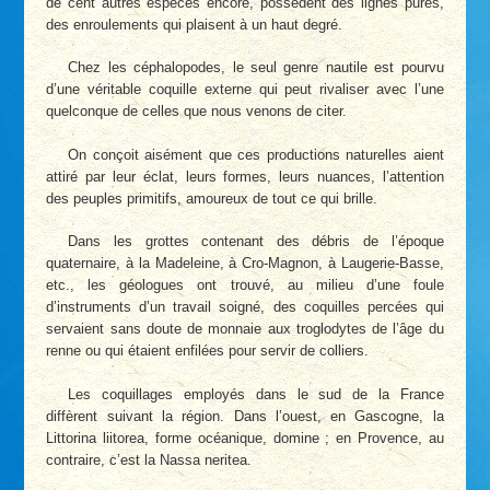
de cent autres espèces encore, possèdent des lignes pures,
des enroulements qui plaisent à un haut degré.
Chez les céphalopodes, le seul genre nautile est pourvu
d’une véritable coquille externe qui peut rivaliser avec l’une
quelconque de celles que nous venons de citer.
On conçoit aisément que ces productions naturelles aient
attiré par leur éclat, leurs formes, leurs nuances, l’attention
des peuples primitifs, amoureux de tout ce qui brille.
Dans les grottes contenant des débris de l’époque
quaternaire, à la Madeleine, à Cro-Magnon, à Laugerie-Basse,
etc., les géologues ont trouvé, au milieu d’une foule
d’instruments d’un travail soigné, des coquilles percées qui
servaient sans doute de monnaie aux troglodytes de l’âge du
renne ou qui étaient enfilées pour servir de colliers.
Les coquillages employés dans le sud de la France
diffèrent suivant la région. Dans l’ouest, en Gascogne, la
Littorina liitorea, forme océanique, domine ; en Provence, au
contraire, c’est la Nassa neritea.