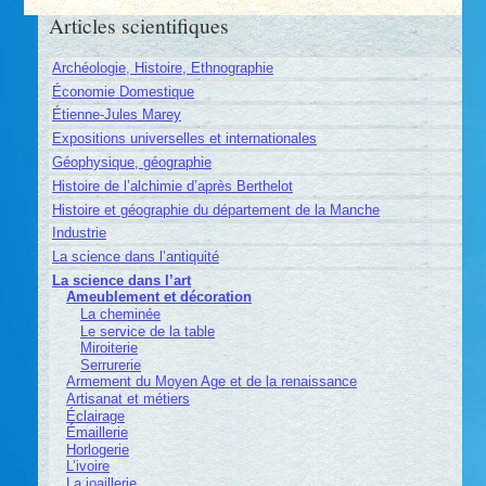
Articles scientifiques
Archéologie, Histoire, Ethnographie
Économie Domestique
Étienne-Jules Marey
Expositions universelles et internationales
Géophysique, géographie
Histoire de l’alchimie d’après Berthelot
Histoire et géographie du département de la Manche
Industrie
La science dans l’antiquité
La science dans l’art
Ameublement et décoration
La cheminée
Le service de la table
Miroiterie
Serrurerie
Armement du Moyen Age et de la renaissance
Artisanat et métiers
Éclairage
Émaillerie
Horlogerie
L’ivoire
La joaillerie