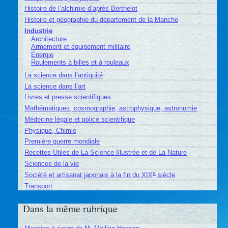
Histoire de l’alchimie d’après Berthelot
Histoire et géographie du département de la Manche
Industrie
Architecture
Armement et équipement militaire
Énergie
Roulements à billes et à rouleaux
La science dans l’antiquité
La science dans l’art
Livres et presse scientifiques
Mathématiques, cosmographie, astrophysique, astronomie
Médecine légale et police scientifique
Physique, Chimie
Première guerre mondiale
Recettes Utiles de La Science Illustrée et de La Nature
Sciences de la vie
e
Société et artisanat japonais à la fin du XIX
siècle
Transport
Dans la même rubrique