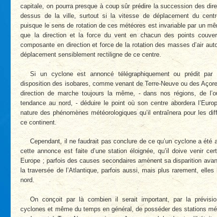
capitale, on pourra presque à coup sûr prédire la succession des dir
dessus de la ville, surtout si la vitesse de déplacement du cent
puisque le sens de rotation de ces météores est invariable par un m
que la direction et la force du vent en chacun des points couver
composante en direction et force de la rotation des masses d’air aut
déplacement sensiblement rectiligne de ce centre.
Si un cyclone est annoncé télégraphiquement ou prédit par l
disposition des isobares, comme venant de Terre-Neuve ou des Açore
direction de marche toujours la même, - dans nos régions, de l’o
tendance au nord, - déduire le point où son centre abordera l’Europe
nature des phénomènes météorologiques qu’il entraînera pour les diff
ce continent.
Cependant, il ne faudrait pas conclure de ce qu’un cyclone a été 
cette annonce est faite d’une station éloignée, qu’il doive venir ce
Europe ; parfois des causes secondaires amènent sa disparition avant
la traversée de l’Atlantique, parfois aussi, mais plus rarement, elles l
nord.
On conçoit par là combien il serait important, par la prévis
cyclones et même du temps en général, de posséder des stations mé