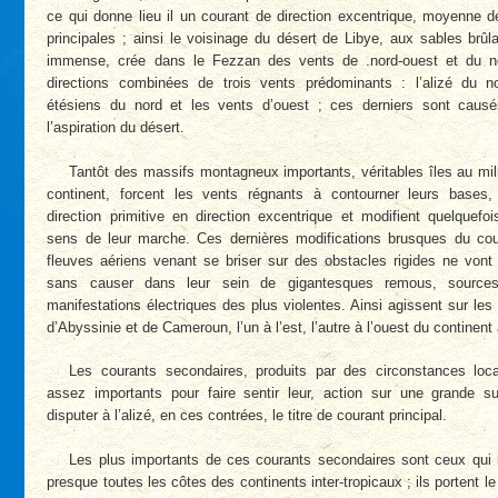
ce qui donne lieu il un courant de direction excentrique, moyenne d
principales ; ainsi le voisinage du désert de Libye, aux sables brûl
immense, crée dans le Fezzan des vents de .nord-ouest et du no
directions combinées de trois vents prédominants : l’alizé du no
étésiens du nord et les vents d’ouest ; ces derniers sont caus
l’aspiration du désert.
Tantôt des massifs montagneux importants, véritables îles au mil
continent, forcent les vents régnants à contourner leurs bases, 
direction primitive en direction excentrique et modifient quelquefo
sens de leur marche. Ces dernières modifications brusques du c
fleuves aériens venant se briser sur des obstacles rigides ne vont
sans causer dans leur sein de gigantesques remous, source
manifestations électriques des plus violentes. Ainsi agissent sur les
d’Abyssinie et de Cameroun, l’un à l’est, l’autre à l’ouest du continent 
Les courants secondaires, produits par des circonstances loca
assez importants pour faire sentir leur, action sur une grande s
disputer à l’alizé, en ces contrées, le titre de courant principal.
Les plus importants de ces courants secondaires sont ceux qui 
presque toutes les côtes des continents inter-tropicaux ; ils portent