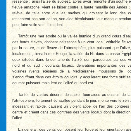
ressentie ; ainsi l’alizé du sud-est, après avoir remonté d’un souffle r
fleuve amazone, vient se briser contre la haute muraille des Andes ;
relève, de telle sorte que les navires qui croisent le long des 
ressentent pas son action, son aide bienfaisante leur manque pendan
pour faire voile vers l’occident.
Tantôt une mer étroite ou la vallée humide d’un grand cours d’eau
des bords élevés, donnent naissance à un vent local, véritable fleuve
par la nature, et ce fleuve de l’atmosphère, plus puissant que l’alizé,
localement ; ainsi la mer Rouge, la vallée du Nil dans la basse Égyp
deux situées dans le domaine de l’alizé, sont parcourues par des 
nord et du sud ; courants locaux, dérivations importantes des v
voisines (vents étésiens de la Méditerranée, moussons de l’oc
s’engouffrant dans ces étroits couloirs, y acquièrent une force suffisa
courant puissant mais lent de l’alizé du nord-est.
Tantôt de vastes déserts de sable, fournaises au-dessus de la
l’atmosphère, fortement échauffée pendant le jour, monte vers le zén
incessant et rapide, causent un violent appel de l’air des contrées 
centre et créent dans ces contrées des vents locaux dont la direction 
l’alizé.
En général, ces vents composent leur force et leur orientation av