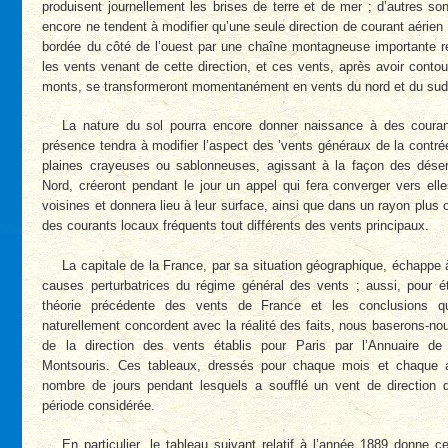
produisent journellement les brises de terre et de mer ; d’autres so
encore ne tendent à modifier qu’une seule direction de courant aérien 
bordée du côté de l’ouest par une chaîne montagneuse importante r
les vents venant de cette direction, et ces vents, après avoir contou
monts, se transformeront momentanément en vents du nord et du sud
La nature du sol pourra encore donner naissance à des couran
présence tendra à modifier l’aspect des ’vents généraux de la contré
plaines crayeuses ou sablonneuses, agissant à la façon des déser
Nord, créeront pendant le jour un appel qui fera converger vers elle
voisines et donnera lieu à leur surface, ainsi que dans un rayon plus
des courants locaux fréquents tout différents des vents principaux.
La capitale de la France, par sa situation géographique, échappe 
causes perturbatrices du régime général des vents ; aussi, pour 
théorie précédente des vents de France et les conclusions qu
naturellement concordent avec la réalité des faits, nous baserons-no
de la direction des vents établis pour Paris par l’Annuaire de 
Montsouris. Ces tableaux, dressés pour chaque mois et chaque 
nombre de jours pendant lesquels a soufflé un vent de direction 
période considérée.
En particulier, le tableau suivant relatif à l’année 1889 donne 