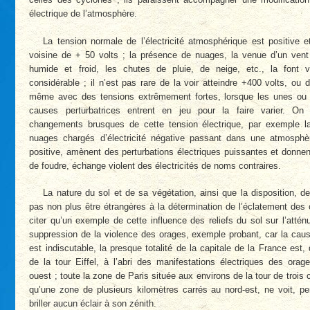
électrique de l’atmosphère.
La tension normale de l’électricité atmosphérique est positive
voisine de + 50 volts ; la présence de nuages, la venue d’un ven
humide et froid, les chutes de pluie, de neige, etc., la font v
considérable ; il n’est pas rare de la voir atteindre +400 volts, ou 
même avec des tensions extrêmement fortes, lorsque les unes ou 
causes perturbatrices entrent en jeu pour la faire varier. O
changements brusques de cette tension électrique, par exemple l
nuages chargés d’électricité négative passant dans une atmosphèr
positive, amènent des perturbations électriques puissantes et donnen
de foudre, échange violent des électricités de noms contraires.
La nature du sol et de sa végétation, ainsi que la disposition, d
pas non plus être étrangères à la détermination de l’éclatement des 
citer qu’un exemple de cette influence des reliefs du sol sur l’atté
suppression de la violence des orages, exemple probant, car la cau
est indiscutable, la presque totalité de la capitale de la France est, d
de la tour Eiffel, à l’abri des manifestations électriques des ora
ouest ; toute la zone de Paris située aux environs de la tour de trois 
qu’une zone de plusieurs kilomètres carrés au nord-est, ne voit, p
briller aucun éclair à son zénith.