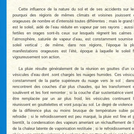
Cette influence de la nature du sol et de ses accidents sur l
pourquoi des régions de mêmes climats et voisines jouissent 
orageuses de nombre et d’intensité toutes différentes ; mais le grand
est le soleil, aidé de l’eau réduite en vapeur par ses rayons ; auss
fertiles en orages sont-ils ceux sur lesquels règnent les calmes
l’atmosphère, saturée de vapeur d’eau, est constamment soumise 
soleil vertical ; de même, dans nos régions, l’époque la p
manifestations orageuses est l’été, époque à laquelle le soleil f
vigoureusement son action.
La pluie résulte généralement de la réunion en gouttes d’un c
vésicules d’eau dont .sont chargés les nuages humides. Ces vésic
constamment de la partie supérieure du nuage vers le sol ; dans 
rencontrent des couches d’air plus chaudes, qui les transforment
soulèvent et les font remonter ; si la couche d’air sustentatrice vient 
être remplacée par un air plus froid, les vésicules continuent 
réunissent en gouttelettes et vont jusqu’au sol. Le degré de violence
de la différence plus ou moins brusque de température subie pa
refroidie ; si le refroidissement est peu marqué, la pluie est fine 
bientôt, la condensation des vapeurs amenant un réchauffement de l’a
de la chaleur latente de vaporisation restituée ; si le refroidissement 