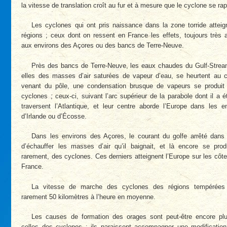
la vitesse de translation croît au fur et à mesure que le cyclone se ra
Les cyclones qui ont pris naissance dans la zone torride attei
régions ; ceux dont on ressent en France les effets, toujours très 
aux environs des Açores ou des bancs de Terre-Neuve.
Près des bancs de Terre-Neuve, les eaux chaudes du Gulf-Strea
elles des masses d’air saturées de vapeur d’eau, se heurtent au c
venant du pôle, une condensation brusque de vapeurs se produit
cyclones ; ceux-ci, suivant l’arc supérieur de la parabole dont il a é
traversent l’Atlantique, et leur centre aborde l’Europe dans les 
d’Irlande ou d’Écosse.
Dans les environs des Açores, le courant du golfe arrêté dan
d’échauffer les masses d’air qu’il baignait, et là encore se pro
rarement, des cyclones. Ces derniers atteignent l’Europe sur les côt
France.
La vitesse de marche des cyclones des régions tempérée
rarement 50 kilomètres à l’heure en moyenne.
Les causes de formation des orages sont peut-être encore plu
celles des cyclones ; ils paraissent accompagner une modification