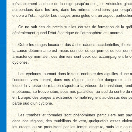
inévitablement la chute de la neige jusqu’au sol ; les vésicules gla
suspendues dans les airs, dans les mêmes conditions que lorsqu’e
encore à l’état liquide. Les nuages ainsi gelés ont un aspect particulie
On ne sait rien de précis sur les causes de formation de la grêle
généralement quand l’état électrique de l’atmosphère est anormal.
Outre les orages locaux et dus à des causes accidentelles, il exi
la cause déterminante est mieux connue, ce qui permet de leur donn
à existence normale ; ces derniers sont ceux qui accompagnent le 
cyclones.
Les cyclones tournant dans le sens contraire des aiguilles d’une m
l’occident vers l’orient, dans nos régions, leur côté dangereux, c’es
lequel la vitesse de rotation s’ajoute à la vitesse de translation, ren
impétueux, se trouve situé, sous nos parallèles, au sud du centre du 
en Europe, des orages à existence normale règnent au-dessus des pa
partie sud d’un cyclone.
Les trombes et tornades sont phénomènes particuliers aux pays
dans nos régions, des tourbillons de vent, quelquefois assez viol
les orages ou se produisent par les temps orageux, mais leur cau