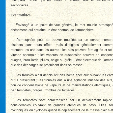
principaux, tandis que les vents du sud-est sont la résultante
secondaires.
Les troubles
Envisagé à un point de vue général, le mot trouble atmosphér
phénomène qui entraîne un état anormal de l’atmosphère.
L’atmosphère peut se trouver troublée par un certain nomb
distincts dans leurs effets, mais d’origines généralement com
rarement les uns sans les autres : les aies peuvent être agités et s
vitesse anormale ; les vapeurs en suspension peuvent se conden
nuages, brouillards, pluies, neige ou grêle ; l’état électrique de l’atmo
que des décharges se produisent dans sa masse.
Les troubles ainsi définis ont des noms spéciaux suivant les cara
qu’ils présentent ; les troubles dus à une agitation inusitée des ai
non de condensations de vapeurs et de manifestations électriques,
de : tempêtes, orages, trombes ou tornades.
Les tempêtes sont caractérisées par un déplacement rapide
considérables couvrant de grandes étendues de pays. Elles so
cycloniques ou cyclones quand le déplacement de la masse d’air s’eff