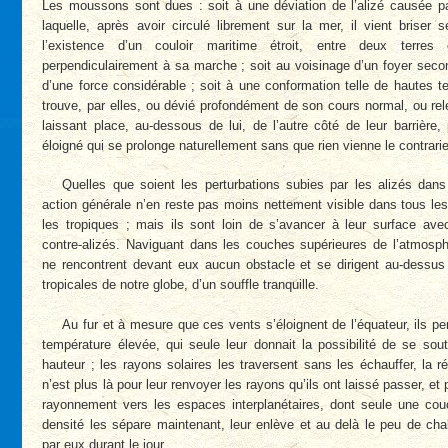
Les moussons sont dues : soit à une déviation de l’alizé causée p
laquelle, après avoir circulé librement sur la mer, il vient briser 
l’existence d’un couloir maritime étroit, entre deux terres 
perpendiculairement à sa marche ; soit au voisinage d’un foyer secon
d’une force considérable ; soit à une conformation telle de hautes te
trouve, par elles, ou dévié profondément de son cours normal, ou rel
laissant place, au-dessous de lui, de l’autre côté de leur barrière,
éloigné qui se prolonge naturellement sans que rien vienne le contrarie
Quelles que soient les perturbations subies par les alizés dans
action générale n’en reste pas moins nettement visible dans tous les
les tropiques ; mais ils sont loin de s’avancer à leur surface avec
contre-alizés. Naviguant dans les couches supérieures de l’atmosph
ne rencontrent devant eux aucun obstacle et se dirigent au-dessus 
tropicales de notre globe, d’un souffle tranquille.
Au fur et à mesure que ces vents s’éloignent de l’équateur, ils per
température élevée, qui seule leur donnait la possibilité de se sou
hauteur ; les rayons solaires les traversent sans les échauffer, la r
n’est plus là pour leur renvoyer les rayons qu’ils ont laissé passer, et 
rayonnement vers les espaces interplanétaires, dont seule une couc
densité les sépare maintenant, leur enlève et au delà le peu de c
par eux durant le jour.