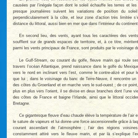
causées par l’inégale façon dont le soleil échauffe les terres et le
presque journalières suivent les variations de position du soleil
perpendiculairement à la côte, et leur zone d’action très limitée s’
distance du littoral, aussi bien en mer que dans l’intérieur du continent
En second lieu, des vents, ayant tous les caractères des vent
soufflent sur de grands espaces de territoire, et, à ce titre, mérite
parmi les vents principaux de France, sont produits par le voisinage 
Le Gulf-Stream, ou courant du golfe, fleuve marin qui roule s
travers l’océan Atlantique, prend naissance dans le golfe du Mexiqu
vers le nord en inclinant vers l’est, comme le contre-alizé et pour
que lui ; dans le voisinage du banc de Terre-Neuve, il rencontre un 
des côtes du Groenland et en marche vers le sud-ouest ; de ce point,
plus en plus vers l’orient, il se divise en deux branches dont l’une vi
des côtes de France et baigne l’Irlande, ainsi que le littoral occid
Bretagne.
Ce gigantesque fleuve d’eau chaude élève la température de l’air e
le sature de vapeurs et lui donne une force ascensionnelle grâce à laq
courant ascendant de l’atmosphère ; l’air des régions voisin
constamment attiré vers le fleuve marin, et par là s’explique l’