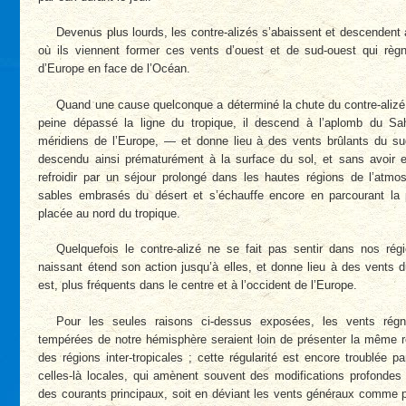
Devenus plus lourds, les contre-alizés s’abaissent et descendent 
où ils viennent former ces vents d’ouest et de sud-ouest qui règ
d’Europe en face de l’Océan.
Quand une cause quelconque a déterminé la chute du contre-alizé, 
peine dépassé la ligne du tropique, il descend à l’aplomb du S
méridiens de l’Europe, — et donne lieu à des vents brûlants du sud
descendu ainsi prématurément à la surface du sol, et sans avoir 
refroidir par un séjour prolongé dans les hautes régions de l’atmo
sables embrasés du désert et s’échauffe encore en parcourant la 
placée au nord du tropique.
Quelquefois le contre-alizé ne se fait pas sentir dans nos régio
naissant étend son action jusqu’à elles, et donne lieu à des vents d
est, plus fréquents dans le centre et à l’occident de l’Europe.
Pour les seules raisons ci-dessus exposées, les vents rég
tempérées de notre hémisphère seraient loin de présenter la même r
des régions inter-tropicales ; cette régularité est encore troublée p
celles-là locales, qui amènent souvent des modifications profondes d
des courants principaux, soit en déviant les vents généraux comme pe