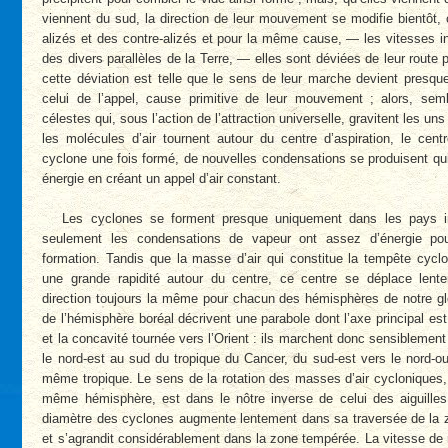
viennent du sud, la direction de leur mouvement se modifie bientôt
alizés et des contre-alizés et pour la même cause, — les vitesses in
des divers parallèles de la Terre, — elles sont déviées de leur route pr
cette déviation est telle que le sens de leur marche devient presque
celui de l’appel, cause primitive de leur mouvement ; alors, sem
célestes qui, sous l’action de l’attraction universelle, gravitent les un
les molécules d’air tournent autour du centre d’aspiration, le cen
cyclone une fois formé, de nouvelles condensations se produisent qui
énergie en créant un appel d’air constant.
Les cyclones se forment presque uniquement dans les pays int
seulement les condensations de vapeur ont assez d’énergie pou
formation. Tandis que la masse d’air qui constitue la tempête cycl
une grande rapidité autour du centre, ce centre se déplace lent
direction toujours la même pour chacun des hémisphères de notre g
de l’hémisphère boréal décrivent une parabole dont l’axe principal est
et la concavité tournée vers l’Orient : ils marchent donc sensiblemen
le nord-est au sud du tropique du Cancer, du sud-est vers le nord-o
même tropique. Le sens de la rotation des masses d’air cycloniques, 
même hémisphère, est dans le nôtre inverse de celui des aiguille
diamètre des cyclones augmente lentement dans sa traversée de la zo
et s’agrandit considérablement dans la zone tempérée. La vitesse de 