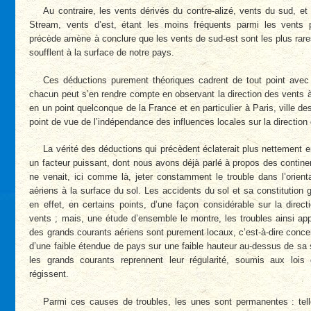
Au contraire, les vents dérivés du contre-alizé, vents du sud, et
Stream, vents d’est, étant les moins fréquents parmi les vents p
précède amène à conclure que les vents de sud-est sont les plus rare
soufflent à la surface de notre pays.
Ces déductions purement théoriques cadrent de tout point avec
chacun peut s’en rendre compte en observant la direction des vents à
en un point quelconque de la France et en particulier à Paris, ville d
point de vue de l’indépendance des influences locales sur la direction
La vérité des déductions qui précèdent éclaterait plus nettement 
un facteur puissant, dont nous avons déjà parlé à propos des continen
ne venait, ici comme là, jeter constamment le trouble dans l’orient
aériens à la surface du sol. Les accidents du sol et sa constitution g
en effet, en certains points, d’une façon considérable sur la direct
vents ; mais, une étude d’ensemble le montre, les troubles ainsi ap
des grands courants aériens sont purement locaux, c’est-à-dire conce
d’une faible étendue de pays sur une faible hauteur au-dessus de sa s
les grands courants reprennent leur régularité, soumis aux lois 
régissent.
Parmi ces causes de troubles, les unes sont permanentes : tell