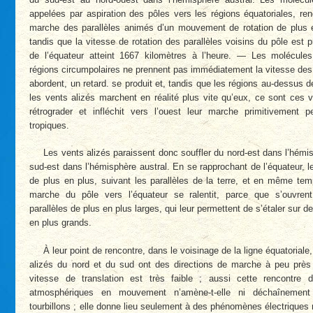
appelées par aspiration des pôles vers les régions équatoriales, ren
marche des parallèles animés d’un mouvement de rotation de plus 
tandis que la vitesse de rotation des parallèles voisins du pôle est p
de l’équateur atteint 1667 kilomètres à l’heure. — Les molécules
régions circumpolaires ne prennent pas immédiatement la vitesse des 
abordent, un retard. se produit et, tandis que les régions au-dessus d
les vents alizés marchent en réalité plus vite qu’eux, ce sont ces 
rétrograder et infléchit vers l’ouest leur marche primitivement p
tropiques.
Les vents alizés paraissent donc souffler du nord-est dans l’hémi
sud-est dans l’hémisphère austral. En se rapprochant de l’équateur, leu
de plus en plus, suivant les parallèles de la terre, et en même tem
marche du pôle vers l’équateur se ralentit, parce que s’ouvre
parallèles de plus en plus larges, qui leur permettent de s’étaler sur 
en plus grands.
À leur point de rencontre, dans le voisinage de la ligne équatoriale
alizés du nord et du sud ont des directions de marche à peu près 
vitesse de translation est très faible ; aussi cette rencontr
atmosphériques en mouvement n’amène-t-elle ni déchaînemen
tourbillons ; elle donne lieu seulement à des phénomènes électriques