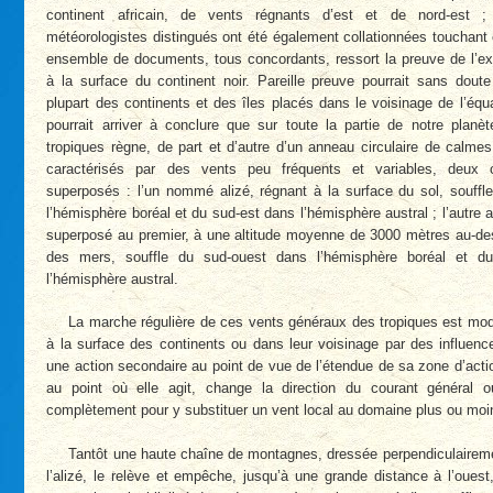
continent africain, de vents régnants d’est et de nord-est ;
météorologistes distingués ont été également collationnées touchant 
ensemble de documents, tous concordants, ressort la preuve de l’ex
à la surface du continent noir. Pareille preuve pourrait sans doute 
plupart des continents et des îles placés dans le voisinage de l’équa
pourrait arriver à conclure que sur toute la partie de notre planèt
tropiques règne, de part et d’autre d’un anneau circulaire de calmes
caractérisés par des vents peu fréquents et variables, deux c
superposés : l’un nommé alizé, régnant à la surface du sol, souffl
l’hémisphère boréal et du sud-est dans l’hémisphère austral ; l’autre a
superposé au premier, à une altitude moyenne de 3000 mètres au-de
des mers, souffle du sud-ouest dans l’hémisphère boréal et d
l’hémisphère austral.
La marche régulière de ces vents généraux des tropiques est mo
à la surface des continents ou dans leur voisinage par des influence
une action secondaire au point de vue de l’étendue de sa zone d’acti
au point où elle agit, change la direction du courant général o
complètement pour y substituer un vent local au domaine plus ou moi
Tantôt une haute chaîne de montagnes, dressée perpendiculairem
l’alizé, le relève et empêche, jusqu’à une grande distance à l’ouest