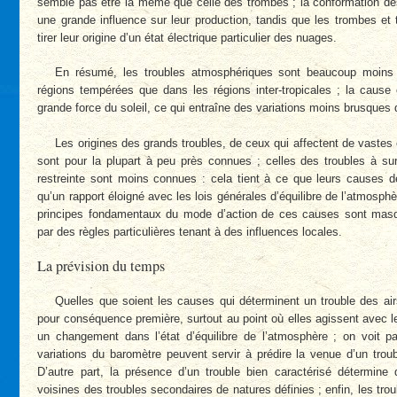
semble pas être la même que celle des trombes ; la conformation des 
une grande influence sur leur production, tandis que les trombes et
tirer leur origine d’un état électrique particulier des nuages.
En résumé, les troubles atmosphériques sont beaucoup moins 
régions tempérées que dans les régions inter-tropicales ; la cause
grande force du soleil, ce qui entraîne des variations moins brusques
Les origines des grands troubles, de ceux qui affectent de vastes
sont pour la plupart à peu près connues ; celles des troubles à sur
restreinte sont moins connues : cela tient à ce que leurs causes d
qu’un rapport éloigné avec les lois générales d’équilibre de l’atmosphè
principes fondamentaux du mode d’action de ces causes sont masq
par des règles particulières tenant à des influences locales.
La prévision du temps
Quelles que soient les causes qui déterminent un trouble des ai
pour conséquence première, surtout au point où elles agissent avec l
un changement dans l’état d’équilibre de l’atmosphère ; on voit 
variations du baromètre peuvent servir à prédire la venue d’un trou
D’autre part, la présence d’un trouble bien caractérisé détermine
voisines des troubles secondaires de natures définies ; enfin, les tro