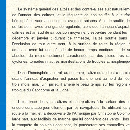
Le système général des alizés et des contre-alizés suit naturell
de l’anneau des calmes, et la régularité de son souffle à la sur
hémisphères varie annuellement avec les saisons. Ainsi le souffle de 
se fait sentir avec une grande régularité, alors que l’anneau d’aspir
calmes est an sud de sa position moyenne, c’est-à-dire pendant les
décembre et janvier ; durant ce trimestre, l’alizé souffle sans i
l’exclusion de tout autre vent, à la surface de toute la région int
amenant avec lui une période de beaux temps continus et de s
absolue, du moins nettement caractérisée par des pluies très ra
cyclones, tornades ni autres manifestations de troubles atmosphériqu
Dans l’hémisphère austral, au contraire, l’alizé du sud-est a sa plu
quand l’anneau d’aspiration est passé franchement au nord de l’éq
trois mois, mai, juin, juillet, il amène le beau temps sur les régions
tropique du Capricorne et la Ligne.
L’existence des vents alizés et contre-alizés à la surface des o
encore constatée journellement par les navigateurs. Ils utilisent les 
route à la mer, et la découverte de l’Amérique par Christophe Colomb
large part, aux facilités de marche que lui donnèrent ces vents : lo
la conquête du nouveau continent, ils poussèrent ses caravelles ve