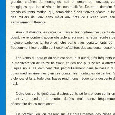
grandes chaînes de montagnes, soit en créant de nouveaux ven
énergiques que les alizés et les contre-alizés. De cette dernière 
grands courants marins, qui, semblables à des fleuves géants, sillo
des milliers de lieux sans mêler aux flots de l’Océan leurs ea
sensiblement différente.
Avant d’atteindre les côtes de France, les contre-alizés, vents de
ouest, ne rencontrent aucun obstacle à leur marche, aussi sont-ils v
majeure partie du territoire de notre patrie ; les départements où 
fréquemment leur souffle sont ceux qu’abritent des accidents locaux d
Les vents du nord et du nord-est sont, eux aussi, très fréquents e
la manifestation de l’alizé naissant, et rien non plus ne les a arrêt
jusqu’à nous. Ils dominent plus particulièrement dans le bassin d
côtes méditerranéennes ; en ces points, les montagnes du centre n’
violence, et la latitude plus basse rend moins fréquente la descente du
rival.
Outre ces vents généraux, d’autres vents se font encore sentir en
il est vrai, pendant de courtes durées, mais assez fréquemmen
nécessaire de les mentionner.
En premier lieu, on ressent sur les côtes mêmes des brises d