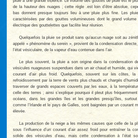
pluie a une grande violence. Le volume des gouttes de pluie est le pl
de la hauteur des nuages ; cette règle .est loin d’être absolue, ce
bas donnent presque toujours lieu à une pluie plus fine. Les plu
caractérisées par des gouttes volumineuses dont le grand volume p
électrique des gouttelettes que facilite leur réunion.
Quelquefois la pluie se produit sans qu’aucun nuage soit au zéni
appelé « phénomène du serein », provient de la condensation directe
l’état vésiculaire, de la vapeur d’eau contenue dans l’air.
Le plus souvent, la pluie a son origine dans la condensation 
vésicules nuageuses suspendues dans un air chaud et humide, qui vie
courant d’air plus froid. Quelquefois, souvent sur les côtes, la
refroidissement par la terre de vents plus chauds et chargés d’humid
traverser de grands espaces couverts par les eaux, à la températu
celle des terres ; ainsi s’explique pourquoi il pleut plus fréquemmen
océans, dans les grandes îles et les grandes presqu’îles, surtout
comme l’Irlande et le pays de Galles, sont baignées par un courant m
élevée.
La production de la neige a les mêmes causes que celle de la plu
sous l’influence d’un courant d’air assez froid pour entraîner la co
solide des vésicules d’eau, mais cette condensation à l’état s