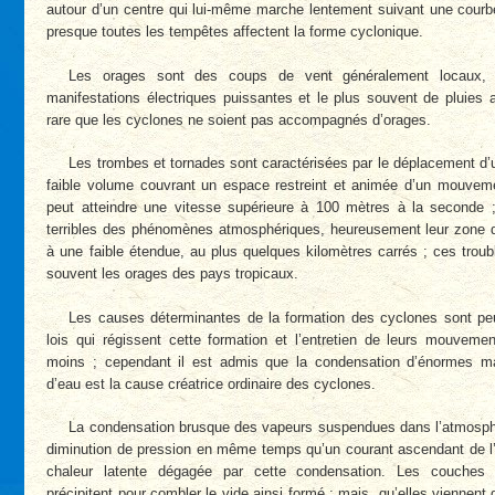
autour d’un centre qui lui-même marche lentement suivant une courb
presque toutes les tempêtes affectent la forme cyclonique.
Les orages sont des coups de vent généralement locaux,
manifestations électriques puissantes et le plus souvent de pluies a
rare que les cyclones ne soient pas accompagnés d’orages.
Les trombes et tornades sont caractérisées par le déplacement d’
faible volume couvrant un espace restreint et animée d’un mouveme
peut atteindre une vitesse supérieure à 100 mètres à la seconde 
terribles des phénomènes atmosphériques, heureusement leur zone d’
à une faible étendue, au plus quelques kilomètres carrés ; ces tro
souvent les orages des pays tropicaux.
Les causes déterminantes de la formation des cyclones sont pe
lois qui régissent cette formation et l’entretien de leurs mouveme
moins ; cependant il est admis que la condensation d’énormes 
d’eau est la cause créatrice ordinaire des cyclones.
La condensation brusque des vapeurs suspendues dans l’atmosph
diminution de pression en même temps qu’un courant ascendant de l’a
chaleur latente dégagée par cette condensation. Les couches 
précipitent pour combler le vide ainsi formé ; mais, qu’elles viennent 