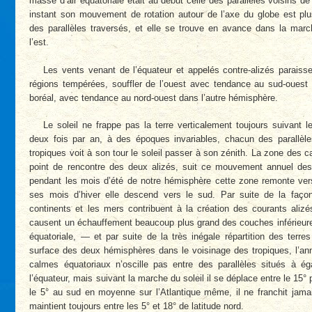
masse d’air équatoriale était au début celle des parallèles voisins de
instant son mouvement de rotation autour de l’axe du globe est plu
des parallèles traversés, et elle se trouve en avance dans la ma
l’est.
Les vents venant de l’équateur et appelés contre-alizés paraiss
régions tempérées, souffler de l’ouest avec tendance au sud-ouest
boréal, avec tendance au nord-ouest dans l’autre hémisphère.
Le soleil ne frappe pas la terre verticalement toujours suivant l
deux fois par an, à des époques invariables, chacun des parallèle
tropiques voit à son tour le soleil passer à son zénith. La zone des 
point de rencontre des deux alizés, suit ce mouvement annuel des
pendant les mois d’été de notre hémisphère cette zone remonte ver
ses mois d’hiver elle descend vers le sud. Par suite de la façon
continents et les mers contribuent à la création des courants aliz
causent un échauffement beaucoup plus grand des couches inférieur
équatoriale, — et par suite de la très inégale répartition des terre
surface des deux hémisphères dans le voisinage des tropiques, l’ann
calmes équatoriaux n’oscille pas entre des parallèles situés à é
l’équateur, mais suivant la marche du soleil il se déplace entre le 15° 
le 5° au sud en moyenne sur l’Atlantique même, il ne franchit jamai
maintient toujours entre les 5° et 18° de latitude nord.