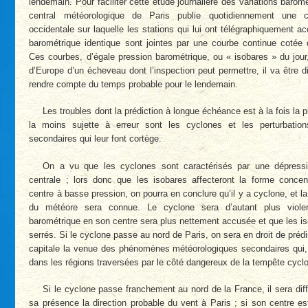
lendemain. Pour faciliter cette étude journalière des variations barom
central météorologique de Paris publie quotidiennement une c
occidentale sur laquelle les stations qui lui ont télégraphiquement 
barométrique identique sont jointes par une courbe continue cotée 
Ces courbes, d’égale pression barométrique, ou « isobares » du jour,
d’Europe d’un écheveau dont l’inspection peut permettre, il va être 
rendre compte du temps probable pour le lendemain.
Les troubles dont la prédiction à longue échéance est à la fois la pl
la moins sujette à erreur sont les cyclones et les perturbatio
secondaires qui leur font cortège.
On a vu que les cyclones sont caractérisés par une dépress
centrale ; lors donc que les isobares affecteront la forme concen
centre à basse pression, on pourra en conclure qu’il y a cyclone, et la
du météore sera connue. Le cyclone sera d’autant plus viole
barométrique en son centre sera plus nettement accusée et que les is
serrés. Si le cyclone passe au nord de Paris, on sera en droit de préd
capitale la venue des phénomènes météorologiques secondaires qui, 
dans les régions traversées par le côté dangereux de la tempête cycl
Si le cyclone passe franchement au nord de la France, il sera diff
sa présence la direction probable du vent à Paris ; si son centre es