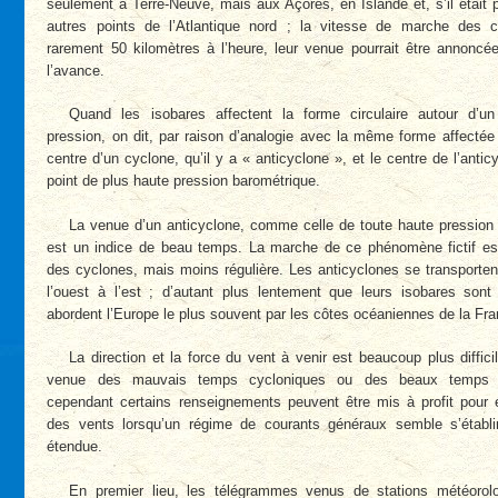
seulement à Terre-Neuve, mais aux Açores, en Islande et, s’il était 
autres points de l’Atlantique nord ; la vitesse de marche des 
rarement 50 kilomètres à l’heure, leur venue pourrait être annoncée
l’avance.
Quand les isobares affectent la forme circulaire autour d’u
pression, on dit, par raison d’analogie avec la même forme affectée
centre d’un cyclone, qu’il y a « anticyclone », et le centre de l’anticy
point de plus haute pression barométrique.
La venue d’un anticyclone, comme celle de toute haute pression
est un indice de beau temps. La marche de ce phénomène fictif es
des cyclones, mais moins régulière. Les anticyclones se transporte
l’ouest à l’est ; d’autant plus lentement que leurs isobares sont
abordent l’Europe le plus souvent par les côtes océaniennes de la Fra
La direction et la force du vent à venir est beaucoup plus diffici
venue des mauvais temps cycloniques ou des beaux temps an
cependant certains renseignements peuvent être mis à profit pour ét
des vents lorsqu’un régime de courants généraux semble s’établi
étendue.
En premier lieu, les télégrammes venus de stations météorolo