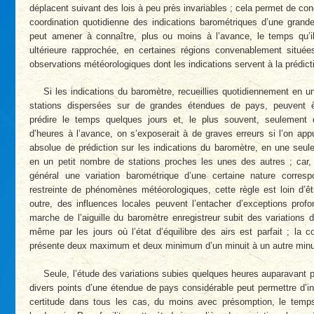
déplacent suivant des lois à peu près invariables ; cela permet de c
coordination quotidienne des indications barométriques d’une gran
peut amener à connaître, plus ou moins à l’avance, le temps qu’i
ultérieure rapprochée, en certaines régions convenablement située
observations météorologiques dont les indications servent à la prédict
Si les indications du baromètre, recueillies quotidiennement en 
stations dispersées sur de grandes étendues de pays, peuvent êt
prédire le temps quelques jours et, le plus souvent, seulement 
d’heures à l’avance, on s’exposerait à de graves erreurs si l’on app
absolue de prédiction sur les indications du baromètre, en une seu
en un petit nombre de stations proches les unes des autres ; car, s
général une variation barométrique d’une certaine nature corres
restreinte de phénomènes météorologiques, cette règle est loin d’êt
outre, des influences locales peuvent l’entacher d’exceptions profo
marche de l’aiguille du baromètre enregistreur subit des variations d
même par les jours où l’état d’équilibre des airs est parfait ; la c
présente deux maximum et deux minimum d’un minuit à un autre minu
Seule, l’étude des variations subies quelques heures auparavant p
divers points d’une étendue de pays considérable peut permettre d’in
certitude dans tous les cas, du moins avec présomption, le temps