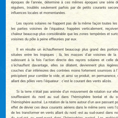
époques de l’année, détermine à ces mêmes époques une série d
réguliers, troublés seulement parfois par de petits courants seco
influences locales et momentanées.
Les rayons solaires ne frappent pas de la même façon toutes les 
les parties voisines de l’équateur, frappées verticalement, reçoive
chaleur beaucoup plus considérable que les zones tempérées et surto
voisines du pôle à peine effleurées par eux.
Il en résulte un échauffement beaucoup plus grand des portion
situées entre les tropiques ; là, les masses d’air voisines de la
subissant à la fois l’action directe des rayons solaires et celle de
s’échauffent davantage, elles se dilatent, deviennent plus légèr
couches d’air inférieures des contrées moins fortement soumises à l’
précipitent pour combler le vide, et ainsi se produit, en permanence, 
allant des pôles vers l’équateur : c’est le courant des vents alizés.
Si la terre n’était pas animée d’un mouvement de rotation sur el
souffleraient du nord au sud dans l’hémisphère boréal et du 
l’hémisphère austral. La rotation de la terre autour d’un axe passant p
effet de dévier ces deux courants aériens dans le même sens vers l’
de les transformer en vents allant du nord -est au sud-ouest dans no
du sud-est au nord-ouest dans l’hémisphère austral. Les molécule