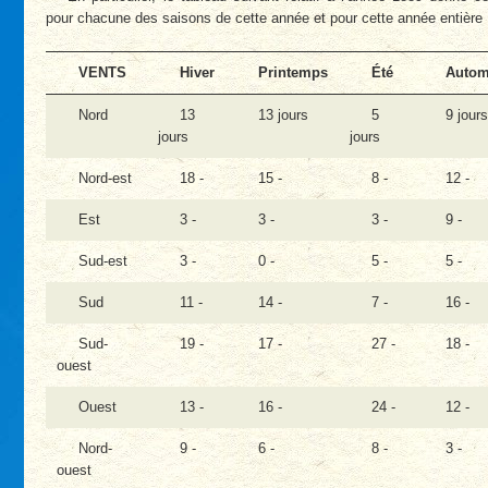
pour chacune des saisons de cette année et pour cette année entière 
VENTS
Hiver
Printemps
Été
Auto
Nord
13
13 jours
5
9 jour
jours
jours
Nord-est
18 -
15 -
8 -
12 -
Est
3 -
3 -
3 -
9 -
Sud-est
3 -
0 -
5 -
5 -
Sud
11 -
14 -
7 -
16 -
Sud-
19 -
17 -
27 -
18 -
ouest
Ouest
13 -
16 -
24 -
12 -
Nord-
9 -
6 -
8 -
3 -
ouest