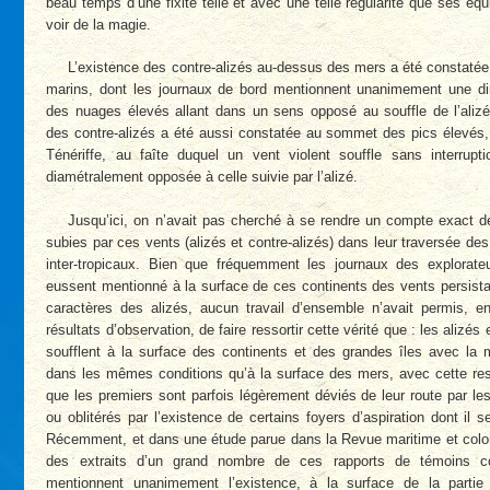
beau temps d’une fixité telle et avec une telle régularité que ses éq
voir de la magie.
L’existence des contre-alizés au-dessus des mers a été constatée
marins, dont les journaux de bord mentionnent unanimement une di
des nuages élevés allant dans un sens opposé au souffle de l’alizé
des contre-alizés a été aussi constatée au sommet des pics élevés, 
Ténériffe, au faîte duquel un vent violent souffle sans interrupti
diamétralement opposée à celle suivie par l’alizé.
Jusqu’ici, on n’avait pas cherché à se rendre un compte exact d
subies par ces vents (alizés et contre-alizés) dans leur traversée de
inter-tropicaux. Bien que fréquemment les journaux des explorate
eussent mentionné à la surface de ces continents des vents persista
caractères des alizés, aucun travail d’ensemble n’avait permis, 
résultats d’observation, de faire ressortir cette vérité que : les alizés 
soufflent à la surface des continents et des grandes îles avec la 
dans les mêmes conditions qu’à la surface des mers, avec cette res
que les premiers sont parfois légèrement déviés de leur route par le
ou oblitérés par l’existence de certains foyers d’aspiration dont il se
Récemment, et dans une étude parue dans la Revue maritime et coloni
des extraits d’un grand nombre de ces rapports de témoins c
mentionnent unanimement l’existence, à la surface de la partie 