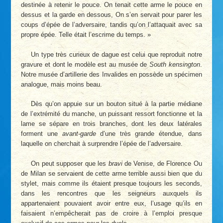
destinée à retenir le pouce. On tenait cette arme le pouce en
dessus et la garde en dessous, On s’en servait pour parer les
coups d’épée de l’adversaire, tandis qu’on l’attaquait avec sa
propre épée. Telle était l’escrime du temps. »
Un type très curieux de dague est celui que reproduit notre
gravure et dont le modèle est au musée de
South kensington
.
Notre musée d’artillerie des Invalides en possède un spécimen
analogue, mais moins beau.
Dès qu’on appuie sur un bouton situé à la partie médiane
de l’extrémité du manche, un puissant ressort fonctionne et la
lame se sépare en trois branches, dont les deux latérales
forment une
avant-garde
d’une très grande étendue, dans
laquelle on cherchait à surprendre l’épée de l’adversaire.
On peut supposer que les
bravi
de Venise, de Florence Ou
de Milan se servaient de cette arme terrible aussi bien que du
stylet, mais comme ils étaient presque toujours les seconds,
dans les rencontres que les seigneurs auxquels ils
appartenaient pouvaient avoir entre eux, l’usage qu’ils en
faisaient n’empêcherait pas de croire à l’emploi presque