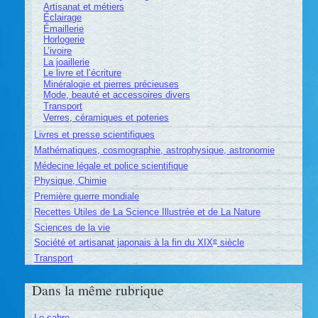
Artisanat et métiers
Éclairage
Émaillerie
Horlogerie
L’ivoire
La joaillerie
Le livre et l’écriture
Minéralogie et pierres précieuses
Mode, beauté et accessoires divers
Transport
Verres, céramiques et poteries
Livres et presse scientifiques
Mathématiques, cosmographie, astrophysique, astronomie
Médecine légale et police scientifique
Physique, Chimie
Première guerre mondiale
Recettes Utiles de La Science Illustrée et de La Nature
Sciences de la vie
e
Société et artisanat japonais à la fin du XIX
siècle
Transport
Dans la même rubrique
Le sabre