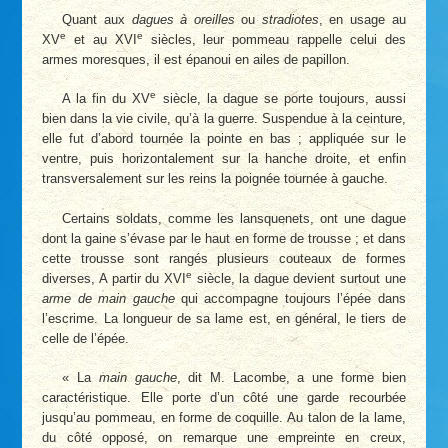
Quant aux
dagues à oreilles
ou
stradiotes
, en usage au
e
e
XV
et au XVI
siècles, leur pommeau rappelle celui des
armes moresques, il est épanoui en ailes de papillon.
e
A la fin du XV
siècle, la dague se porte toujours, aussi
bien dans la vie civile, qu’à la guerre. Suspendue à la ceinture,
elle fut d’abord tournée la pointe en bas ; appliquée sur le
ventre, puis horizontalement sur la hanche droite, et enfin
transversalement sur les reins la poignée tournée à gauche.
Certains soldats, comme les lansquenets, ont une dague
dont la gaine s’évase par le haut en forme de trousse ; et dans
cette trousse sont rangés plusieurs couteaux de formes
e
diverses, A partir du XVI
siècle, la dague devient surtout une
arme de main gauche
qui accompagne toujours l’épée dans
l’escrime. La longueur de sa lame est, en général, le tiers de
celle de l’épée.
« La
main gauche
, dit M. Lacombe, a une forme bien
caractéristique. Elle porte d’un côté une garde recourbée
jusqu’au pommeau, en forme de coquille. Au talon de la lame,
du côté opposé, on remarque une empreinte en creux,