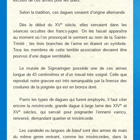
exclusif de ces armes pour les duels.
Selon la tradition, ces dagues seraient d’origine allemande.
e
Dès le début du XV
siècle, elles servaient dans les
séances occultes des
francs-juges
. On les faisait apparaître
au moment où l’on prononçait le serment au nom de la Sainte-
Trinité ; les trois branches de l’arme en étaient un symbole.
Tous les membres de cette terrible association devaient être
pourvus d’une dague semblable.
Le musée de Sigmaringen possède une de ces armes
longue de 43 centimètres et d’un travail très soigné. Celle que
reproduit notre gravure est très remarquable par la finesse des
ciselures de la poignée qui est en bronze doré.
Parmi les types de dagues qui furent employés, il faut citer
e
encore la
miséricorde
, grande dague à large lame des XIV
et
e
XV
siècles, qui servait pour poignarder l’ennemi vaincu,
renversé, demandant quartier et miséricorde.
Les
sandedei
ou
langues de bœuf
sont des armes de main
du même genre rentrant, comme les miséricordes, dans la