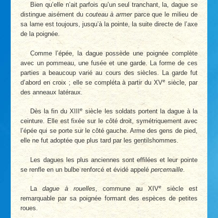
Bien qu’elle n’ait parfois qu’un seul tranchant, la, dague se
distingue aisément du c
outeau à armer
parce que le milieu de
sa lame est toujours, jusqu’à la pointe, la suite directe de l’axe
de la poignée.
Comme l’épée, la dague possède une poignée complète
avec un pommeau, une fusée et une garde. La forme de ces
parties a beaucoup varié au cours des siècles. La garde fut
e
d’abord en croix ; elle se compléta à partir du XV
siècle, par
des anneaux latéraux.
e
Dès la fin du XIII
siècle les soldats portent la dague à la
ceinture. Elle est fixée sur le côté droit, symétriquement avec
l’épée qui se porte sur le côté gauche. Arme des gens de pied,
elle ne fut adoptée que plus tard par les gentilshommes.
Les dagues les plus anciennes sont effilées et leur pointe
se renfle en un bulbe renforcé et évidé appelé
percemaille
.
e
La
dague à rouelles
, commune au XIV
siècle est
remarquable par sa poignée formant des espèces de petites
roues.