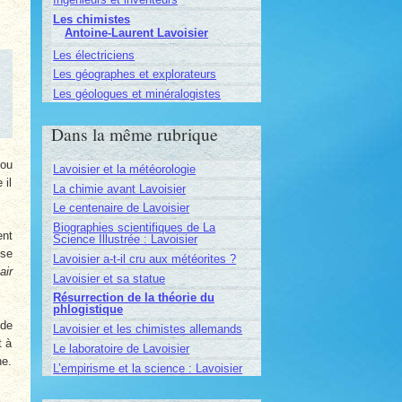
Les chimistes
Antoine-Laurent Lavoisier
Les électriciens
Les géographes et explorateurs
Les géologues et minéralogistes
Dans la même rubrique
 ou
Lavoisier et la météorologie
 il
La chimie avant Lavoisier
Le centenaire de Lavoisier
Biographies scientifiques de La
ent
Science Illustrée : Lavoisier
ise
Lavoisier a-t-il cru aux météorites ?
air
Lavoisier et sa statue
Résurrection de la théorie du
phlogistique
 de
Lavoisier et les chimistes allemands
t à
Le laboratoire de Lavoisier
ne.
L’empirisme et la science : Lavoisier