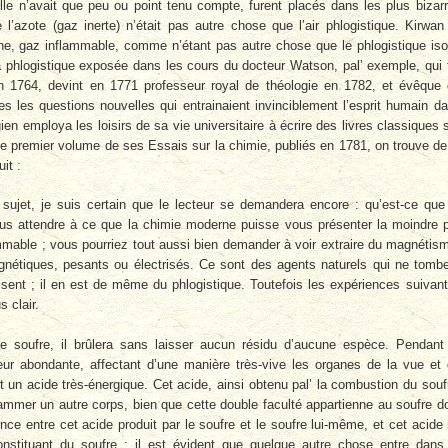
lle n’avait que peu ou point tenu compte, furent placés dans les plus bizar
 l’azote (gaz inerte) n’était pas autre chose que l’air phlogistique. Kirwan
gène, gaz inflammable, comme n’étant pas autre chose que le phlogistique iso
la phlogistique exposée dans les cours du docteur Watson, pal’ exemple, qui 
n 1764, devint en 1771 professeur royal de théologie en 1782, et évêque
tes les questions nouvelles qui entrainaient invinciblement l’esprit humain d
en employa les loisirs de sa vie universitaire à écrire des livres classiques 
 le premier volume de ses Essais sur la chimie, publiés en 1781, on trouve de
it :
 sujet, je suis certain que le lecteur se demandera encore : qu’est-ce que
us attendre à ce que la chimie moderne puisse vous présenter la moindre 
ammable ; vous pourriez tout aussi bien demander à voir extraire du magnétis
agnétiques, pesants ou électrisés. Ce sont des agents naturels qui ne tomb
isent ; il en est de même du phlogistique. Toutefois les expériences suivan
 clair.
 soufre, il brûlera sans laisser aucun résidu d’aucune espèce. Pendant
ur abondante, affectant d’une manière très-vive les organes de la vue et
est un acide très-énergique. Cet acide, ainsi obtenu pal’ la combustion du souf
lammer un autre corps, bien que cette double faculté appartienne au soufre d
ence entre cet acide produit par le soufre et le soufre lui-même, et cet acide
nstituant du soufre ; il est évident que quelque autre chose entre dans