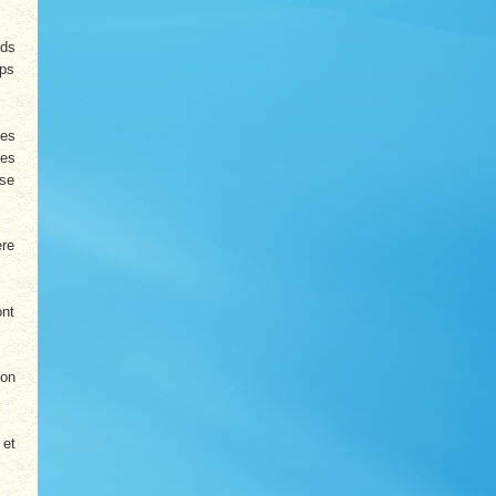
ids
rps
les
les
 se
ère
ont
ion
 et