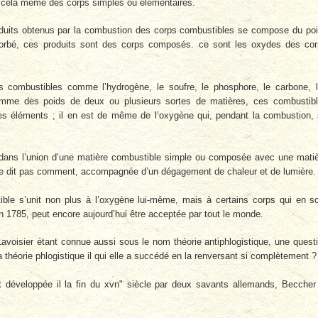
ar cela même des corps simples ou élémentaires.
uits obtenus par la combustion des corps combustibles se compose du po
sorbé, ces produits sont des corps composés. ce sont les oxydes des co
s combustibles comme l’hydrogène, le soufre, le phosphore, le carbone, 
omme des poids de deux ou plusieurs sortes de matières, ces combustib
es éléments ; il en est de même de l’oxygène qui, pendant la combustion,
dans l’union d’une matière combustible simple ou composée avec une mati
 ne dit pas comment, accompagnée d’un dégagement de chaleur et de lumière.
ble s’unit non plus à l’oxygène lui-même, mais à certains corps qui en s
 en 1785, peut encore aujourd’hui être acceptée par tout le monde.
avoisier étant connue aussi sous le nom théorie antiphlogistique, une quest
la théorie phlogistique il qui elle a succédé en la renversant si complètement ?
et développée il la fin du xvn" siècle par deux savants allemands, Beccher