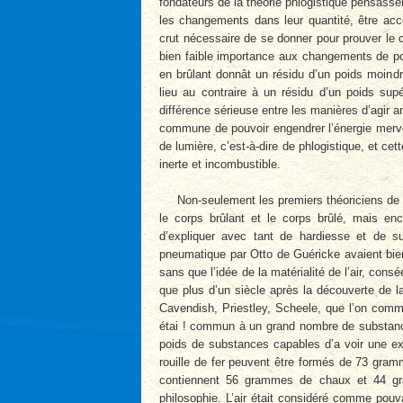
fondateurs de la théorie phlogistique pensas
les changements dans leur quantité, être acc
crut nécessaire de se donner pour prouver le 
bien faible importance aux changements de po
en brûlant donnât un résidu d’un poids moind
lieu au contraire à un résidu d’un poids supé
différence sérieuse entre les manières d’agir 
commune de pouvoir engendrer l’énergie mervei
de lumière, c’est-à-dire de phlogistique, et ce
inerte et incombustible.
Non-seulement les premiers théoriciens de l
le corps brûlant et le corps brûlé, mais enc
d’expliquer avec tant de hardiesse et de su
pneumatique par Otto de Guéricke avaient bien
sans que l’idée de la matérialité de l’air, con
que plus d’un siècle après la découverte de la
Cavendish, Priestley, Scheele, que l’on comme
étai ! commun à un grand nombre de substances
poids de substances capables d’a voir une e
rouille de fer peuvent être formés de 73 gra
contiennent 56 grammes de chaux et 44 gra
philosophie. L’air était considéré comme pouv