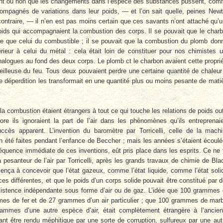
sent ou non que les changements dans l’espèce des substances pussent, co
ompagnés de variations dans leur poids, — et l’on sait quelle, peines New
contraire, — il n’en est pas moins certain que ces savants n’ont attaché qu’
ids qui accompagnaient la combustion des corps. Il se pouvait que le char
re que celui du combustible ; il se pouvait que la combustion du plomb don
rieur à celui du métal : cela était loin de constituer pour nos chimistes 
analogues au fond des deux corps. Le plomb ct le charbon avaient cette propri
lleuse du feu. Tous deux pouvaient perdre une certaine quantité de chaleur
tte déperdition les transformait en une quantité plus ou moins pesante de mati
a combustion étaient étrangers à tout ce qui touche les relations de poids ou
ore ils ignoraient la part de l’air dans les phénomènes qu’ils entreprenai
ccès apparent. L’invention du baromètre par Torricelli, celle de la mach
 été faites pendant l’enfance de Beccher ; mais les années s’étaient écoul
sééquence immédiate de ces inventions, eût pris place dans les esprits. Ce ne 
 pesanteur de l’air par Torricelli, après les grands travaux de chimie de Bla
nça à concevoir que l’état gazeux, comme l’état liquide, comme l’état soli
 différentes, et que le poids d’un corps solide pouvait être constitué par 
xistence indépendante sous forme d’air ou de gaz. L’idée que 100 grammes
mmes de fer et de 27 grammes d’un air particulier ; que 100 grammes de mar
mmes d’une autre espèce d’air, était complètement étrangère à l’ancie
ant être rendu méphitique par une sorte de corruption, sulfureux par une aut