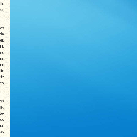
lle
eu,
res
 de
er,
hl,
tes
rie
une
tte
 de
les
Son
gé,
te-
 de
que
les