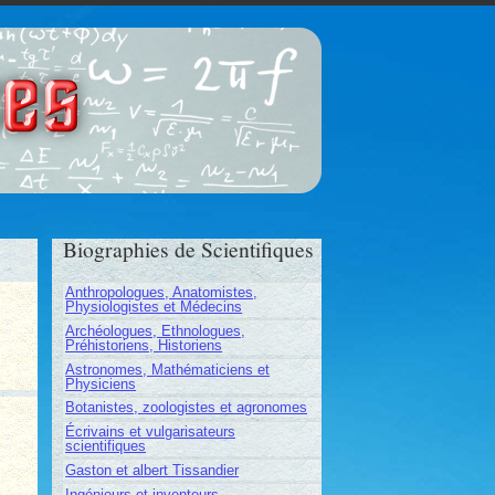
ces
Biographies de Scientifiques
Anthropologues, Anatomistes,
Physiologistes et Médecins
Archéologues, Ethnologues,
Préhistoriens, Historiens
Astronomes, Mathématiciens et
Physiciens
Botanistes, zoologistes et agronomes
Écrivains et vulgarisateurs
scientifiques
Gaston et albert Tissandier
Ingénieurs et inventeurs