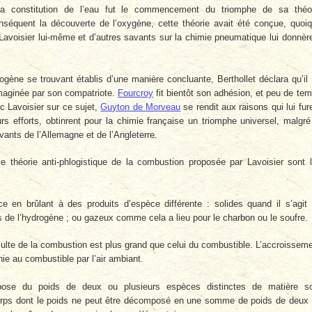
 la constitution de l’eau fut le commencement du triomphe de sa théo
onséquent la découverte de l’oxygène, cette théorie avait été conçue, quoi
 Lavoisier lui-même et d’autres savants sur la chimie pneumatique lui donnèr
rogène se trouvant établis d’une manière concluante, Berthollet déclara qu’il
 imaginée par son compatriote.
Fourcroy
fit bientôt son adhésion, et peu de te
ec Lavoisier sur ce sujet,
Guyton de Morveau
se rendit aux raisons qui lui fur
s efforts, obtinrent pour la chimie française un triomphe universel, malgré
vants de l’Allemagne et de l’Angleterre.
e théorie anti-phlogistique de la combustion proposée par Lavoisier sont 
 en brûlant à des produits d’espèce différente : solides quand il s’agit
s de l’hydrogène ; ou gazeux comme cela a lieu pour le charbon ou le soufre.
ulte de la combustion est plus grand que celui du combustible. L’accroissem
nie au combustible par l’air ambiant.
pose du poids de deux ou plusieurs espèces distinctes de matière so
orps dont le poids ne peut être décomposé en une somme de poids de deux