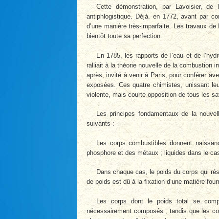
Cette démonstration, par Lavoisier, de
antiphlogistique. Déjà. en 1772, avant par c
d’une manière très-imparfaite. Les travaux de
bientôt toute sa perfection.
En 1785, les rapports de l’eau et de l’hyd
ralliait à la théorie nouvelle de la combustion
après, invité à venir à Paris, pour conférer av
exposées. Ces quatre chimistes, unissant leur
violente, mais courte opposition de tous les sa
Les principes fondamentaux de la nouvell
suivants :
Les corps combustibles donnent naissance
phosphore et des métaux ; liquides dans le ca
Dans chaque cas, le poids du corps qui rés
de poids est dû à la fixation d’une matière four
Les corps dont le poids total se com
nécessairement composés ; tandis que les c