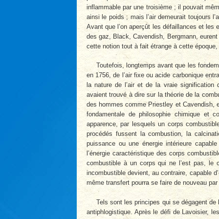
inflammable par une troisième ; il pouvait mê
ainsi le poids ; mais l’air demeurait toujours 
Avant que l’on aperçût les défaillances et les e
des gaz, Black, Cavendish, Bergmann, eurent à 
cette notion tout à fait étrange à cette époqu
Toutefois, longtemps avant que les fondem
en 1756, de l’air fixe ou acide carbonique entr
la nature de l’air et de la vraie significati
avaient trouvé à dire sur la théorie de la com
des hommes comme Priestley et Cavendish, et 
fondamentale de philosophie chimique et co
apparence, par lesquels un corps combustibl
procédés fussent la combustion, la calcinati
puissance ou une énergie intérieure capable 
l’énergie caractéristique des corps combustib
combustible à un corps qui ne l’est pas, le 
incombustible devient, au contraire, capable d’
même transfert pourra se faire de nouveau par
Tels sont les principes qui se dégagent de l
antiphlogistique. Après le défi de Lavoisier, l