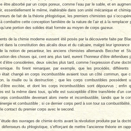
me être absorbé par un corps poreux, comme l’eau par le sable, et en augmen
l’air, essentiellement le même, inaltérable dans son unité mécanique et chimiq
rreurs de fait de la théorie phlogistique, les premiers chimistes qui s’occupèr
combattre cette conception familière de la nature de l’air et à la remplacer 
e, qu’une portion des solides était formée au moyen de corps gazeux.
ents de la chimie moderne eussent été posés par la découverte faite par Bla
ant dans la constitution des alcalis doux et du calcaire, malgré leur ignorance
on de la notion de pesanteur, les anciens chimistes allemands Beccher et St
bustion des choses qui, cent ans plus tard, eurent l’honneur d’être défendues 
d’être considérées, deux siècles plus tard, comme l’expression d’une doctr
smique. Ils firent remarquer, par exemple, que les procédés, différents
e était changé en corps incombustible avaient tous un côté commun, que 
on, la rouille ou la destruction ; que les corps combustibles possèdent 
d’être excitée, et dont les corps incombustibles sont dépourvus ; enfin 
les est la même dans tous, qu’elle est susceptible d’être transférée d’un co
corps combustible devenant alors inerte et incombustible, tandis que le co
énergie et combustible ; si ce dernier corps perd à son tour sa combustibilité,
 le contact du premier corps avec le second.
’étude des ouvrages de chimie écrits avant la révolution produite par la doctr
es défenseurs du phlogistique, s’efforçant de mettre l’ancienne théorie en rapp