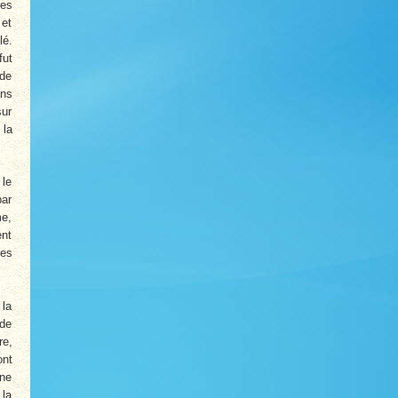
res
 et
lé.
fut
 de
ans
sur
 la
 le
par
me,
ent
tes
 la
 de
re,
ont
 ne
 la