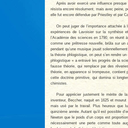
Après avoir exercé une influence presque u
résista encore résolument, mais avec peine, p
elle fut encore défendue par Priestley et par 
On peut juger de l’importance attachée à l
expériences de Lavoisier sur la synthèse e
l’Académie des sciences en 1790, on réunit à
comme une prêtresse nouvelle, brûla sur un 
pendant qu’une musique jouait solennellement 
la théorie phlogistique, on peut s’en rendre un
phlogistique « a entravé les progrès de la sc
fausse théorie, qui remplace par des rêveri
théorie, en apparence si trompeuse, contient p
cette doctrine primitive, qui domina si longt
chimistes.
Pour apprécier justement le mérite de la 
inventeur, Beccher, naquit en 1625 et mourut
mais usé par le travail. Plus heureux que l
quinzième année. Autant qu’il est possible d’
Newton que le poids d’un corps est proportionn
nécessairement une perte comme toute aug