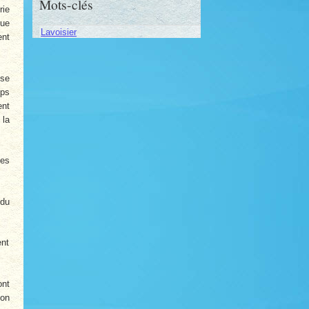
Mots-clés
rie
que
Lavoisier
ent
 se
mps
ent
 la
les
 du
ent
nt
 on