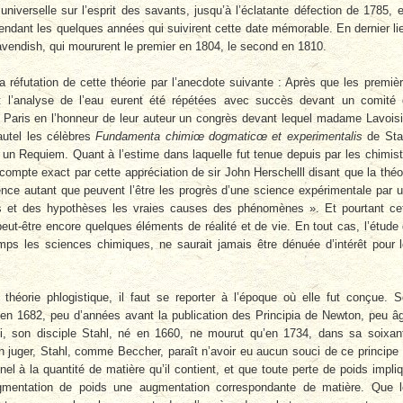
niverselle sur l’esprit des savants, jusqu’à l’éclatante défection de 1785, e
endant les quelques années qui suivirent cette date mémorable. En dernier li
Cavendish, qui moururent le premier en 1804, le second en 1810.
a réfutation de cette théorie par l’anecdote suivante : Après que les premiè
t l’analyse de l’eau eurent été répétées avec succès devant un comité
 Paris en l’honneur de leur auteur un congrès devant lequel madame Lavoisi
autel les célèbres
Fundamenta chimiœ dogmaticœ et experimentalis
de Sta
un Requiem. Quant à l’estime dans laquelle fut tenue depuis par les chimis
 compte exact par cette appréciation de sir John Herschelll disant que la théo
ience autant que peuvent l’être les progrès d’une science expérimentale par 
es et des hypothèses les vraies causes des phénomènes ». Et pourtant ce
eut-être encore quelques éléments de réalité et de vie. En tout cas, l’étude
emps les sciences chimiques, ne saurait jamais être dénuée d’intérêt pour 
théorie phlogistique, il faut se reporter à l’époque où elle fut conçue. 
 en 1682, peu d’années avant la publication des Principia de Newton, peu â
ui, son disciple Stahl, né en 1660, ne mourut qu’en 1734, dans sa soixan
en juger, Stahl, comme Beccher, paraît n’avoir eu aucun souci de ce principe
el à la quantité de matière qu’il contient, et que toute perte de poids impli
mentation de poids une augmentation correspondante de matière. Que 