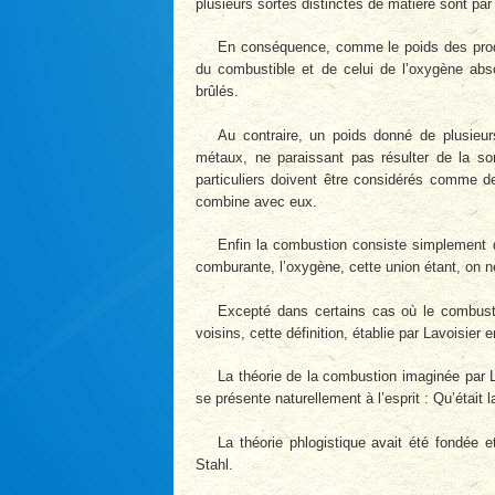
plusieurs sortes distinctes de matière sont p
En conséquence, comme le poids des prod
du combustible et de celui de l’oxygène ab
brûlés.
Au contraire, un poids donné de plusieur
métaux, ne paraissant pas résulter de la s
particuliers doivent être considérés comme d
combine avec eux.
Enfin la combustion consiste simplement 
comburante, l’oxygène, cette union étant, on
Excepté dans certains cas où le combusti
voisins, cette définition, établie par Lavoisier
La théorie de la combustion imaginée par L
se présente naturellement à l’esprit : Qu’était 
La théorie phlogistique avait été fondée 
Stahl.