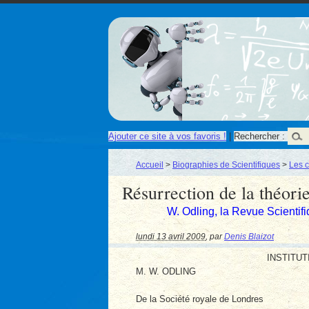
Ajouter ce site à vos favoris !
|
Rechercher :
Accueil
>
Biographies de Scientifiques
>
Les c
Résurrection de la théori
W. Odling, la Revue Scientifi
lundi 13 avril 2009
,
par
Denis Blaizot
INSTITU
M. W. ODLING
De la Société royale de Londres