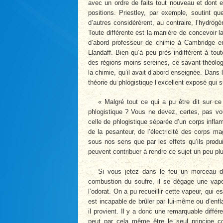
avec un ordre de faits tout nouveau et dont e
positions. Priestley, par exemple, soutint que
d’autres considérèrent, au contraire, l’hydro
Toute différente est la manière de concevoir 
d’abord professeur de chimie à Cambridge e
Llandaff. Bien qu’à peu près indifférent à tou
des régions moins sereines, ce savant théologi
la chimie, qu’il avait d’abord enseignée. Dans
théorie du phlogistique l’excellent exposé qui su
« Malgré tout ce qui a pu être dit sur ce
phlogistique ? Vous ne devez, certes, pas vo
celle de phlogistique séparée d’un corps infl
de la pesanteur, de l’électricité des corps m
sous nos sens que par les effets qu’ils produ
peuvent contribuer à rendre ce sujet un peu plus
Si vous jetez dans le feu un morceau de
combustion du soufre, il se dégage une vape
l’odorat. On a pu recueillir cette vapeur, qui 
est incapable de brûler par lui-même ou d’enf
il provient. Il y a donc une remarquable différ
peut par cela même être le seul principe co