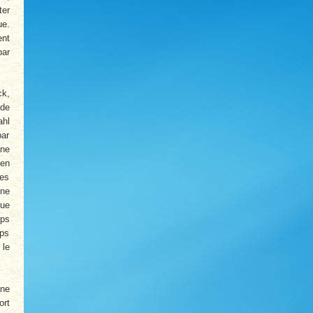
ter
ue.
ent
par
ck,
 de
ahl
par
ine
 en
ces
une
que
rps
rps
 le
ine
ort