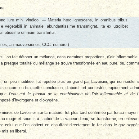
ue
no jure mihi vindico. — Materia hæc ignescens, in omnibus tribus
e vegetabili in animale, abundantissime transmigrat, ita ex utrolibet
romptissime omnium transfertur.
ones, animadversiones, CCC. numero.)
 l’on fait détoner un mélange, dans certaines proportions, d’air inflammable
 la presque totalité du mélange se trouve transformée en eau pure, ou, comme
h, un peu modifiée, fut répétée plus en grand par Lavoisier, qui non-seulem
is encore en tira cette conclusion, d’abord fort contestée, rapidement adm
 que
l’eau est le produit de la combinaison de l’air inflammable et de l’
composé d’hydrogène et d’oxygène.
mières de Lavoisier sur la matière, fut plus tard confirmée par lui au moyen
fé au rouge et soumis à l’action de la vapeur d’eau, se transforme, en enlevan
c celui que l’on obtient en chauffant directement le fer dans le gaz oxygè
 mis en liberté.