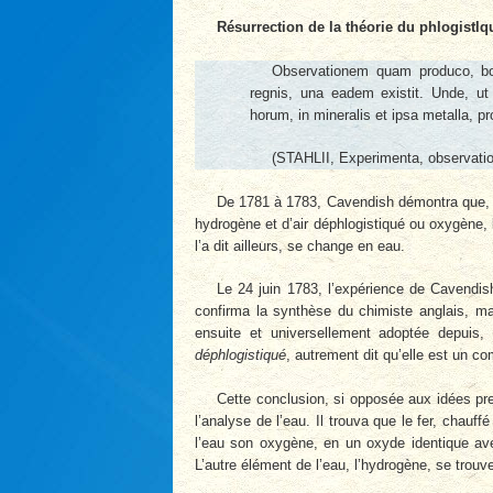
Résurrection de la théorie du phlogistlq
Observationem quam produco, bo
regnis, una eadem existit. Unde, ut 
horum, in mineralis et ipsa metalla, p
(STAHLII, Experimenta, observati
De 1781 à 1783, Cavendish démontra que, si
hydrogène et d’air déphlogistiqué ou oxygène,
l’a dit ailleurs, se change en eau.
Le 24 juin 1783, l’expérience de Cavendis
confirma la synthèse du chimiste anglais, ma
ensuite et universellement adoptée depuis,
déphlogistiqué
, autrement dit qu’elle est un 
Cette conclusion, si opposée aux idées pre
l’analyse de l’eau. Il trouva que le fer, chauf
l’eau son oxygène, en un oxyde identique ave
L’autre élément de l’eau, l’hydrogène, se trouve