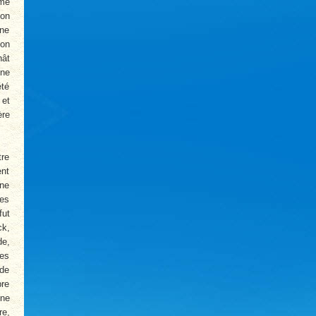
mme
ton
une
bon
nât
une
été
 et
ère
tre
ent
ine
ées
fut
ck,
de,
des
 de
bre
nne
re,