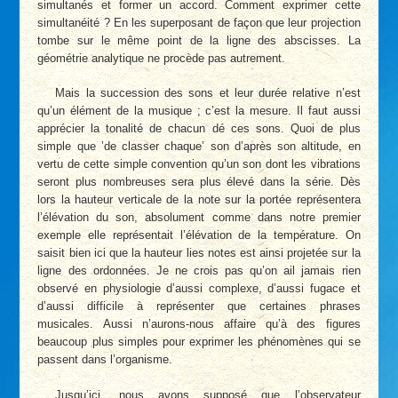
simultanés et former un accord. Comment exprimer cette
simultanéité ? En les superposant de façon que leur projection
tombe sur le même point de la ligne des abscisses. La
géométrie analytique ne procède pas autrement.
Mais la succession des sons et leur durée relative n’est
qu’un élément de la musique ; c’est la mesure. Il faut aussi
apprécier la tonalité de chacun dé ces sons. Quoi de plus
simple que ’de classer chaque’ son d’après son altitude, en
vertu de cette simple convention qu’un son dont les vibrations
seront plus nombreuses sera plus élevé dans la série. Dès
lors la hauteur verticale de la note sur la portée représentera
l’élévation du son, absolument comme dans notre premier
exemple elle représentait l’élévation de la température. On
saisit bien ici que la hauteur lies notes est ainsi projetée sur la
ligne des ordonnées. Je ne crois pas qu’on ail jamais rien
observé en physiologie d’aussi complexe, d’aussi fugace et
d’aussi difficile à représenter que certaines phrases
musicales. Aussi n’aurons-nous affaire qu’à des figures
beaucoup plus simples pour exprimer les phénomènes qui se
passent dans l’organisme.
Jusqu’ici, nous avons supposé que l’observateur