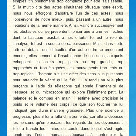
simples tin phénomène trop complexe pour être saisissable.
Si la multiplicité des actes simultanés offusque notre esprit,
nous nous efforçons d’abstraire l’un de ces actes, nous
l’observons de notre mieux, puis, passant à un autre, nous
l’étudions de la même manière. Ainsi, vaincre successivement
les obstacles qui se présentent, briser une à une les flèches
dont le faisceau résistait à nos efforts, tel est le rôle de
l’analyse, tel est la source de sa puissance. Mais, dans cette
lutte de détails, des difficultés d’un autre ordre se présentent
encore ; elles tiennent à l’insuffisance de nos sens, auxquels
échappent les objets trop petits ou trop grands, trop
rapprochés ou trop éloignées, les mouvements trop lents ou
trop rapides. L’homme a su se créer des sens plus puissants
pour atteindre la vérité qui le fuit ; il a rendu sa vue plus
perçante à l’aide du télescope qui sonde l’immensité de
l’espace, et du microscope qui explore l’infiniment petit. La
balance et le compas en main, il estime avec précision le
poids et le volume des corps, ce que son toucher ne lui
indiquait que d’une manière grossière. Plus une science a
progressé, plus il lui a fallu d’instruments, car elle a dépassé
les horizons qu’embrassaient les regards de nos devanciers .
Elle a franchi les limites du cercle dans lequel s’est agité
longtemps l’esprit humain, s’épuisant à contempler la