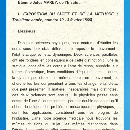
Étienne-Jules MAREY, de l’Institut
I. EXPOSITION DU SUJET ET DE LA MÉTHODE (
Troisième année, numéro 10 - 3 février 1866)
Messieurs,
Dans les sciences physiques, on a coutume d’étudier les
corps sous deux états différents : le repos et le mouvement ;
l’état statique et l’état dynamique. Deux sciences parallèles
ont été fondées en conséquence de cette distinction : l’une la
statique, considère les corps à l’état de repos, apprécie leur
forme géométrique, leurs conditions d’équilibre, etc. ; l’autre,
la dynamique, étudie les mêmes corps en mouvement, et
cherche les lois qui président à tous les changements d’état
que peut présenter III matière. Inséparables mais distinctes,
ces deux sciences sont sœurs ; le physicien passe sans
cesse de l’une à l’autre, et c’est par leur double concours qu’il
obtient la solution des problèmes mécaniques ou physiques, -
dont les applications constituent tous les progrès de
l’industrie. Dans notre science médicale nous trouvons les
mûmes divisions du sujet, les mêmes distinctions dans
l’étude. L’anatomie en effet correspond il la statique animale ;