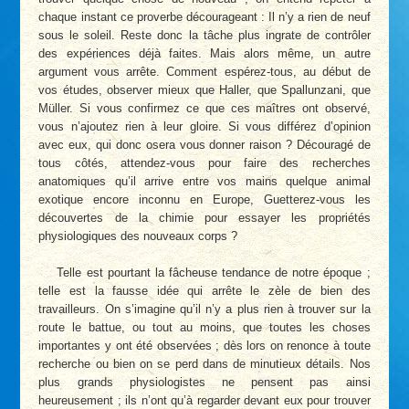
chaque instant ce proverbe décourageant : Il n’y a rien de neuf
sous le soleil. Reste donc la tâche plus ingrate de contrôler
des expériences déjà faites. Mais alors même, un autre
argument vous arrête. Comment espérez-tous, au début de
vos études, observer mieux que Haller, que Spallunzani, que
Müller. Si vous confirmez ce que ces maîtres ont observé,
vous n’ajoutez rien à leur gloire. Si vous différez d’opinion
avec eux, qui donc osera vous donner raison ? Découragé de
tous côtés, attendez-vous pour faire des recherches
anatomiques qu’il arrive entre vos mains quelque animal
exotique encore inconnu en Europe, Guetterez-vous les
découvertes de la chimie pour essayer les propriétés
physiologiques des nouveaux corps ?
Telle est pourtant la fâcheuse tendance de notre époque ;
telle est la fausse idée qui arrête le zèle de bien des
travailleurs. On s’imagine qu’il n’y a plus rien à trouver sur la
route le battue, ou tout au moins, que toutes les choses
importantes y ont été observées ; dès lors on renonce à toute
recherche ou bien on se perd dans de minutieux détails. Nos
plus grands physiologistes ne pensent pas ainsi
heureusement ; ils n’ont qu’à regarder devant eux pour trouver