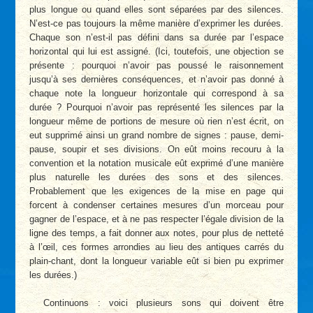
plus longue ou quand elles sont séparées par des silences.
N’est-ce pas toujours la même manière d’exprimer les durées.
Chaque son n’est-il pas défini dans sa durée par l’espace
horizontal qui lui est assigné. (Ici, toutefois, une objection se
présente : pourquoi n’avoir pas poussé le raisonnement
jusqu’à ses dernières conséquences, et n’avoir pas donné à
chaque note la longueur horizontale qui correspond à sa
durée ? Pourquoi n’avoir pas représenté les silences par la
longueur même de portions de mesure où rien n’est écrit, on
eut supprimé ainsi un grand nombre de signes : pause, demi-
pause, soupir et ses divisions. On eût moins recouru à la
convention et la notation musicale eût exprimé d’une manière
plus naturelle les durées des sons et des silences.
Probablement que les exigences de la mise en page qui
forcent à condenser certaines mesures d’un morceau pour
gagner de l’espace, et à ne pas respecter l’égale division de la
ligne des temps, a fait donner aux notes, pour plus de netteté
à l’œil, ces formes arrondies au lieu des antiques carrés du
plain-chant, dont la longueur variable eût si bien pu exprimer
les durées.)
Continuons : voici plusieurs sons qui doivent être