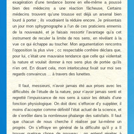
exagération d’une tendance bonne en elle-même a poussé
bien des médecins a une réaction fâcheuse, Certains
médecins trouvent qu’une trousse est déjà un arsenal bien
lourd à porter ; ils voudraient la réduire encore. Je présentais
un jour mon sphygmographe a l’un de ces praticiens ennemis
de la nouveauté, et je faisais ressortir l’avantage qu’a cet
instrument de reculer la limite de nos sens, en révélant à la
vue ce qui échappe au toucher. Mon argumentation rencontra
l’opposition la plus vive ; cc respectable confrère déclara que,
pour lui, c’était une mauvaise tendance que celle qui violentait
la nature et voulait donner à nos sens plus de portée qu’ils
n’en ont. En disant cela, mon interlocuteur fixait sur moi ses
regards convaincus ... à travers des lunettes.
Il faut, messieurs, n’avoir jamais été aux prises avec les
difficultés de l’étude de la nature, pour n’avoir jamais senti et
regretté l’impuissance de nos sens à saisir les détails d’une
fonction physiologique. On doit donc s’efforcer d’y suppléer, il
moins d’accepter comme définitif l’état actuel de la science, et
de s’enrôler dans la nombreuse phalange des satisfaits. Il faut
que chacun de nous cherche il réaliser par lui-même un
progrès. On s’effraye en général de la difficulté qu’il y a Il
trouver quelque chose de nouveau ; on entend répéter à