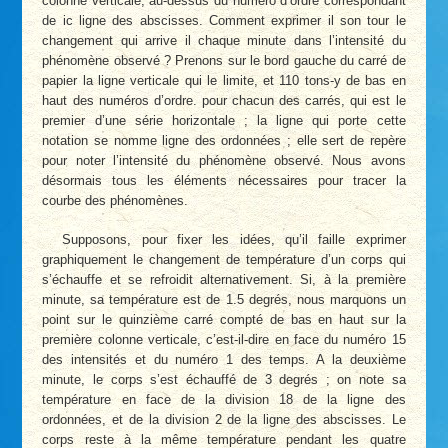
colonne verticale, au-dessus du numéro d’ordre correspondant
de ic ligne des abscisses. Comment exprimer il son tour le
changement qui arrive il chaque minute dans l’intensité du
phénomène observé ? Prenons sur le bord gauche du carré de
papier la ligne verticale qui le limite, et 110 tons-y de bas en
haut des numéros d’ordre. pour chacun des carrés, qui est le
premier d’une série horizontale ; la ligne qui porte cette
notation se nomme ligne des ordonnées ; elle sert de repère
pour noter l’intensité du phénomène observé. Nous avons
désormais tous les éléments nécessaires pour tracer la
courbe des phénomènes.
Supposons, pour fixer les idées, qu’il faille exprimer
graphiquement le changement de température d’un corps qui
s’échauffe et se refroidit alternativement. Si, à la première
minute, sa température est de 1.5 degrés, nous marquons un
point sur le quinzième carré compté de bas en haut sur la
première colonne verticale, c’est-il-dire en face du numéro 15
des intensités et du numéro 1 des temps. A la deuxième
minute, le corps s’est échauffé de 3 degrés ; on note sa
température en face de la division 18 de la ligne des
ordonnées, et de la division 2 de la ligne des abscisses. Le
corps reste à la même température pendant les quatre