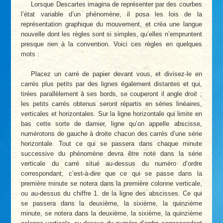
Lorsque Descartes imagina de représenter par des courbes
l’état variable d’un phénomène, il posa les lois de la
représentation graphique du mouvement, et créa une langue
nouvelle dont les règles sont si simples, qu’elles n’empruntent
presque rien à la convention. Voici ces règles en quelques
mots :
Placez un carré de papier devant vous, et divisez-le en
carrés plus petits par des lignes également distantes et qui,
tirées parallèlement à ses bords, se couperont il angle droit ;
les petits carrés obtenus seront répartis en séries linéaires,
verticales et horizontales. Sur la ligne horizontale qui limite en
bas cette sorte de damier, ligne qu’on appelle abscisse,
numérotons de gauche à droite chacun des carrés d’une série
horizontale. Tout ce qui se passera dans chaque minute
successive du phénomène devra être noté dans la série
verticale du carré situé au-dessus du numéro d’ordre
correspondant, c’est-à-dire que ce qui se passe dans la
première minute se notera dans la première colonne verticale,
ou au-dessus du chiffre 1. de la ligne des abscisses. Ce qui
se passera dans la deuxième, la sixième, la quinzième
minute, se notera dans la deuxième, la sixième, la quinzième