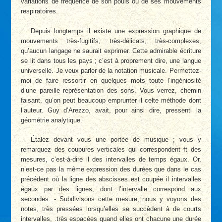
variations de fréquence de son pouls ou de ses mouvements
respiratoires.
Depuis longtemps il existe une expression graphique de
mouvements très-fugitifs, très-délicats, très-complexes,
qu’aucun langage ne saurait exprimer. Cette admirable écriture
se lit dans tous les pays ; c’est à proprement dire, une langue
universelle. Je veux parler de la notation musicale. Permettez-
moi de faire ressortir en quelques mots toute l’ingéniosité
d’une pareille représentation des sons. Vous verrez, chemin
faisant, qu’on peut beaucoup emprunter il celte méthode dont
l’auteur, Guy d’Arezzo, avait, pour ainsi dire, pressenti la
géométrie analytique.
Étalez devant vous une portée de musique ; vous y
remarquez des coupures verticales qui correspondent ft des
mesures, c’est-à-dire il des intervalles de temps égaux. Or,
n’est-ce pas la même expression des durées que dans le cas
précédent où la ligne des abscisses est coupée il intervalles
égaux par des lignes, dont l’intervalle correspond aux
secondes. - Subdivisons cette mesure, nous y voyons des
notes, très pressées lorsqu’elles se succèdent à de courts
intervalles, .très espacées quand elles ont chacune une durée