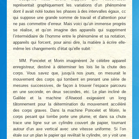
représentait graphiquement les variations d’un phénomène
dont il avait noté toutes les phases à des intervalles égaux, cc
qui suppose une grande somme de travail et d’attention pour
ne pas commettre d’erreur. Mais voici qu’un immense progrès
se réalise, et qu’on imagine des appareils qui suppriment
l’intermédiaire de l’homme entre le phénomène et sa notation,
appareils qui forcent, pour ainsi dire, la matière à écrire elle-
même les changements d’état qu’elle subit.
MM. Poncelet et Morin imaginèrent Je célèbre appareil
enregistreur, destiné à déterminer les lois lie la chute des
corps. Vous savez que, jusqu’à nos jours, on mesurait le
mouvement des corps qui tombent en prenant une série de
mesures successives, de façon à trouver l’espace parcouru
en une seconde, en deux secondes, etc. Le plan incliné de
Galilée et la machine d’Atwood exigeaient un long
tâtonnement pour la détermination du mouvement accéléré
des corps graves. Dans la machine Poncelet et Morin, le
corps pesant qui tombe porte une plume, et dans sa chute
trace une ligne sur un cylindre couvert de papier, tournant
autour d’un axe vertical avec une vitesse uniforme. Si l’on
étale sur un plan le papier qui revêtait le cylindre, on y voit une