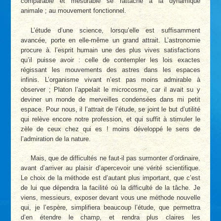
comparable et mesurable se rattache à la dynamique
animale ; au mouvement fonctionnel.
L’étude d’une science, lorsqu’elle est suffisamment
avancée, porte en elle-même un grand attrait. L’astronomie
procure à. l’esprit humain une des plus vives satisfactions
qu’il puisse avoir : celle de contempler les lois exactes
régissant les mouvements des astres dans les espaces
infinis. L’organisme vivant n’est pas moins admirable à
observer ; Platon l’appelait le microcosme, car il avait su y
deviner un monde de merveilles condensées dans mi petit
espace. Pour nous, il l’attrait de l’étude, se joint le but d’utilité
qui relève encore notre profession, et qui suffit à stimuler le
zèle de ceux chez qui es ! moins développé le sens de
l’admiration de la nature.
Mais, que de difficultés ne faut-il pas surmonter d’ordinaire,
avant d’arriver au plaisir d’apercevoir une vérité scientifique.
Le choix de la méthode est d’autant plus important, que c’est
de lui que dépendra la facilité où la difficulté de la tâche. Je
viens, messieurs, exposer devant vous une méthode nouvelle
qui, je l’espère, simplifiera beaucoup l’étude, que permettra
d’en étendre le champ, et rendra plus claires les