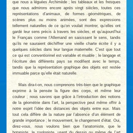
que nous a léguées Archimède ; les tableaux et les fresques
que nous admirons encore après vingt siècles, toutes ces
représentations d’animaux, de formes géométriques, de
scènes plus ou moins animées, sont des expressions
tellement naturelles de ce qu’on voulait montrer, qu’elles ont
gardé leur sens précis à travers les siècles, et qu’aujourd’hui
le Français comme l’Allemand en saisissent le sens, tandis
qu’ils ne sauraient déchiffrer une vieille charte écrite il y a
quelques siècles dans leur langue maternelle. C’est que tout
ce qui est conventionnel est variable et muable ; le langage et
l’écriture des différents pays se modifient avec le temps,
tandis que la représentation graphique des objets est restée
immuable parce qu’elle était naturelle.
Mais dira-t-on, nous comprenons très-bien que le graphique
exprime à la pensée la figure des corps, et même leur
couleur ; nous savons que grâce à l’introduction des notions
de la géométrie dans l’art, la perspective peut même offrir à
notre esprit l’idée des distances des objets entre eux. Mais
tout cela diffère de la nature par l’absence d’un élément de
grande importance ; le mouvement, le changement d’état. Oui,
direz-vous, nous voulons bien que l’anatomiste, que le
botaniste, le zoologiste, usent du dessin ou même de l’art