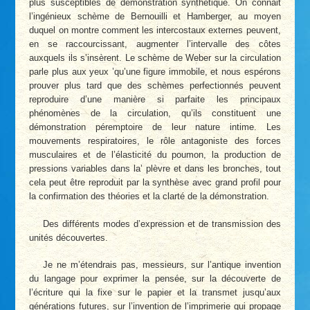
plus susceptibles de démonstration synthétique. On connait
l’ingénieux schème de Bernouilli et Hamberger, au moyen
duquel on montre comment les intercostaux externes peuvent,
en se raccourcissant, augmenter l’intervalle des côtes
auxquels ils s’insèrent. Le schème de Weber sur la circulation
parle plus aux yeux ’qu’une figure immobile, et nous espérons
prouver plus tard que des schèmes perfectionnés peuvent
reproduire d’une manière si parfaite les principaux
phénomènes de la circulation, qu’ils constituent une
démonstration péremptoire de leur nature intime. Les
mouvements respiratoires, le rôle antagoniste des forces
musculaires et de l’élasticité du poumon, la production de
pressions variables dans la’ plèvre et dans les bronches, tout
cela peut être reproduit par la synthèse avec grand profil pour
la confirmation des théories et la clarté de la démonstration.
Des différents modes d’expression et de transmission des
unités découvertes.
Je ne m’étendrais pas, messieurs, sur l’antique invention
du langage pour exprimer la pensée, sur la découverte de
l’écriture qui la fixe sur le papier et la transmet jusqu’aux
générations futures, sur l’invention de l’imprimerie qui propage