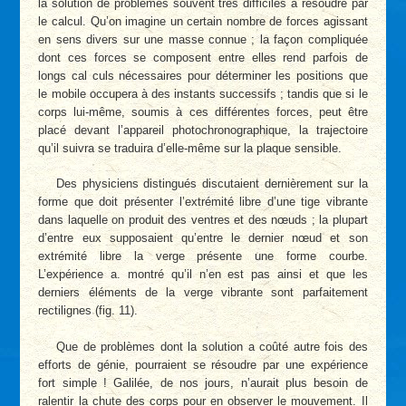
la solution de problèmes souvent très difficiles à résoudre par
le calcul. Qu’on imagine un certain nombre de forces agissant
en sens divers sur une masse connue ; la façon compliquée
dont ces forces se composent entre elles rend parfois de
longs cal culs nécessaires pour déterminer les positions que
le mobile occupera à des instants successifs ; tandis que si le
corps lui-même, soumis à ces différentes forces, peut être
placé devant l’appareil photochronographique, la trajectoire
qu’il suivra se traduira d’elle-même sur la plaque sensible.
Des physiciens distingués discutaient dernièrement sur la
forme que doit présenter l’extrémité libre d’une tige vibrante
dans laquelle on produit des ventres et des nœuds ; la plupart
d’entre eux supposaient qu’entre le dernier nœud et son
extrémité libre la verge présente une forme courbe.
L’expérience a. montré qu’il n’en est pas ainsi et que les
derniers éléments de la verge vibrante sont parfaitement
rectilignes (fig. 11).
Que de problèmes dont la solution a coûté autre fois des
efforts de génie, pourraient se résoudre par une expérience
fort simple ! Galilée, de nos jours, n’aurait plus besoin de
ralentir la chute des corps pour en observer le mouvement. Il