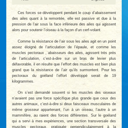
Ces forces se développent pendant le coup d’abaissement
des ailes quant à la remontée, elle est passive et due à la
pression de l’air sous la face inférieure des ailes qui agissent
alors pour soutenir l’oiseau à la façon d’un cerf-volant.
Comme la résistance de l’air sous les ailes agit en un point
assez éloigné de l’articulation de l’épaule, et comme les
muscles pectoraux , abaisseurs des ailes, agissent très près
de l’articulation, c’est-à-dire sur un bras de levier plus
défavorable, il en résulte que l’effort des muscles est bien plus
grand que la résistance de l’air qu’ils surmontent. Pour les
pectoraux du goéland l’effort développé serait de 19
kilogrammes.
On s’est demandé souvent si les muscles des oiseaux
n’avaient pas une force spécifique plus grande que ceux des
autres animaux, c’est-à-dire si deux faisceaux musculaires de
même grosseur appartenant, l’un à un oiseau, l’autre à un
mammifère, au raient des forces différentes. Sur le goéland
qui a servi à mes expériences, une section transversale des
muscles pectoraux, pratiquée perpendiculairement à la