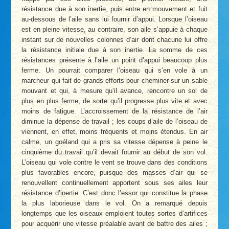
résistance due à son inertie, puis entre en mouvement et fuit
au-dessous de l’aile sans lui fournir d’appui. Lorsque l’oiseau
est en pleine vitesse, au contraire, son aile s’appuie à chaque
instant sur de nouvelles colonnes d’air dont chacune lui offre
la résistance initiale due à son inertie. La somme de ces
résistances présente à l’aile un point d’appui beaucoup plus
ferme. Un pourrait comparer l’oiseau qui s’en vole à un
marcheur qui fait de grands efforts pour cheminer sur un sable
mouvant et qui, à mesure qu’il avance, rencontre un sol de
plus en plus ferme, de sorte qu’il progresse plus vite et avec
moins de fatigue. L’accroissement de la résistance de l’air
diminue la dépense de travail ; les coups d’aile de l’oiseau de
viennent, en effet, moins fréquents et moins étendus. En air
calme, un goéland qui a pris sa vitesse dépense à peine le
cinquième du travail qu’il devait fournir au début de son vol.
L’oiseau qui vole contre le vent se trouve dans des conditions
plus favorables encore, puisque des masses d’air qui se
renouvellent continuellement apportent sous ses ailes leur
résistance d’inertie. C’est donc l’essor qui constitue la phase
la plus laborieuse dans le vol. On a remarqué depuis
longtemps que les oiseaux emploient toutes sortes d’artifices
pour acquérir une vitesse préalable avant de battre des ailes ;