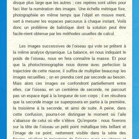
disque plus large que les autres ; ces repères sont utiles pour
faci liter la numération des images. Une échelle métrique fixe,
photographiée en même temps que l’objet en mouve ment,
sert à mesurer les espaces parcourus à chaque instant. Voilà
donc un problème de balistique dont la solution peut être
facile-nient obtenue par les méthodes usuelles de calcul.
Les images successives de l’oiseau qui vole se prêtent à
la même analyse dynamique. La balance, en nous indiquant le
poids de l’oiseau, nous en fera connaître la masse. Et pour
que la photochronographie nous donne avec perfection la
trajectoire de cette niasse, il suffira de multiplier beaucoup les
images recueillies ; on en prendra cent par seconde au besoin.
Mais alors ces images se confondront partiellement entre
elles, car l’oiseau, en un centième de seconde, ne parcourt
pas un espace égal à la longueur de son corps ; il en résultera
que la seconde image se superposera en partie à la première,
la troisième à la seconde, et ainsi de suite. A peine, dans
cette confusion, pourra-t-on distinguer le moment où l’aile
s’abaisse de celui où elle s’élève. Qu’importe : nous fixerons
sur la tête de l’oiseau un petit point métallique très brillant et
l’image de ce point, nettement visible dans la série des