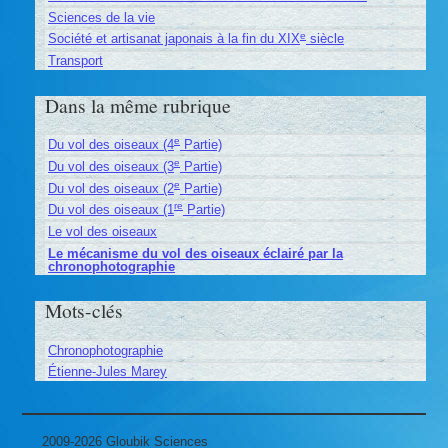
Sciences de la vie
e
Société et artisanat japonais à la fin du XIX
siècle
Transport
Dans la même rubrique
e
Du vol des oiseaux (4
Partie)
e
Du vol des oiseaux (3
Partie)
e
Du vol des oiseaux (2
Partie)
re
Du vol des oiseaux (1
Partie)
Le vol des oiseaux
Le mécanisme du vol des oiseaux éclairé par la
chronophotographie
Mots-clés
Chronophotographie
Étienne-Jules Marey
2009-2026 Gloubik Sciences