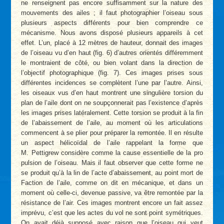
ne renseignent pas encore suffisamment sur la nature des
mouvements des ailes ; il faut photographier l’oiseau sous
plusieurs aspects différents pour bien comprendre ce
mécanisme. Nous avons disposé plusieurs appareils à cet
effet. L’un, placé à 12 mètres de hauteur, donnait des images
de l’oiseau vu d’en haut (fig. 6) d’autres orientés différemment
le montraient de côté, ou bien volant dans la direction de
l’objectif photographique (fig. 7). Ces images prises sous
différentes incidences se complètent l’une par l’autre. Ainsi,
les oiseaux vus d’en haut montrent une singulière torsion du
plan de l’aile dont on ne soupçonnerait pas l’existence d’après
les images prises latéralement. Cette torsion se produit à la fin
de l’abaissement de l’aile, au moment où les articulations
commencent à se plier pour préparer la remontée. Il en résulte
un aspect hélicoïdal de l’aile rappelant la forme que
M. Pettigrew considère comme la cause essentielle de la pro
pulsion de l’oiseau. Mais il faut observer que cette forme ne
se produit qu’à la lin de l’acte d’abaissement, au point mort de
Faction de l’aile, comme on dit en mécanique, et dans un
moment où celle-ci, devenue passive, va être remontée par la
résistance de l’air. Ces images montrent encore un fait assez
imprévu, c’est que les actes du vol ne sont point symétriques.
On avait déjà supposé avec raison que l’oiseau qui veut