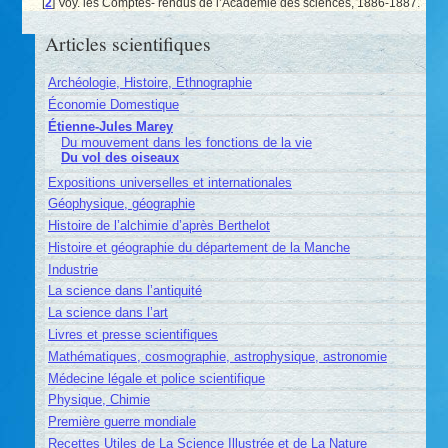
[
2
]
Voy. les Comptes- rendus de l’Académie des sciences, 1886-1887.
Articles scientifiques
Archéologie, Histoire, Ethnographie
Économie Domestique
Étienne-Jules Marey
Du mouvement dans les fonctions de la vie
Du vol des oiseaux
Expositions universelles et internationales
Géophysique, géographie
Histoire de l’alchimie d’après Berthelot
Histoire et géographie du département de la Manche
Industrie
La science dans l’antiquité
La science dans l’art
Livres et presse scientifiques
Mathématiques, cosmographie, astrophysique, astronomie
Médecine légale et police scientifique
Physique, Chimie
Première guerre mondiale
Recettes Utiles de La Science Illustrée et de La Nature