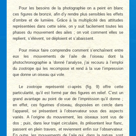
Pour les besoins de la photographie on a peint en blanc
ces figures de bronze, afin d’y rendre plus sensibles les effets
d’ombre et de lumière. Grâce à la multiplicité des attitudes
représentées dans cette série, on y suit facilement toutes les
phases du mouvement des ailes ; on voit comment elles se
replient, s’élèvent, se déploient et s’abaissent.
Pour mieux faire comprendre comment s’enchaînent entre
eux les mouvements de l’aile de l’oiseau dont la
photochronographie a ’donné l’analyse, j’ai recouru à l’emploi
du zootrope qui les recompose et rend à la vue l’impression
que donne un oiseau qui vole.
Le zootrope représenté ci-après (fig. 9) offre cette
particularité, qu’il est formé par des figures en relief. C’est un
grand avantage au point de vue de l’impression qu’il donne ;
en effet, ces figurines d’oiseau, disposées en cercle dans
l’appareil, se présentent à l’observateur sous des aspects
variés. A l’origine du mouvement, les oiseaux sont vus de
dos ; puis, dans leur trajet circulaire, ils présentent leur flanc,
passent en plein travers, et reviennent enfin sur l’observateur.
En outre, les mouvements de l’aile qui, dans la nature, sont