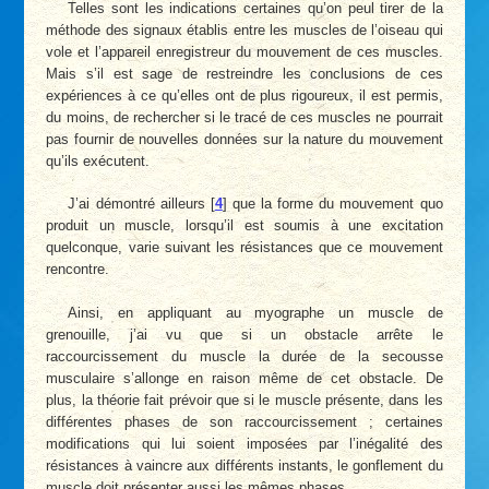
Telles sont les indications certaines qu’on peul tirer de la
méthode des signaux établis entre les muscles de l’oiseau qui
vole et l’appareil enregistreur du mouvement de ces muscles.
Mais s’il est sage de restreindre les conclusions de ces
expériences à ce qu’elles ont de plus rigoureux, il est permis,
du moins, de rechercher si le tracé de ces muscles ne pourrait
pas fournir de nouvelles données sur la nature du mouvement
qu’ils exécutent.
J’ai démontré ailleurs
[
4
]
que la forme du mouvement quo
produit un muscle, lorsqu’il est soumis à une excitation
quelconque, varie suivant les résistances que ce mouvement
rencontre.
Ainsi, en appliquant au myographe un muscle de
grenouille, j’ai vu que si un obstacle arrête le
raccourcissement du muscle la durée de la secousse
musculaire s’allonge en raison même de cet obstacle. De
plus, la théorie fait prévoir que si le muscle présente, dans les
différentes phases de son raccourcissement ; certaines
modifications qui lui soient imposées par l’inégalité des
résistances à vaincre aux différents instants, le gonflement du
muscle doit présenter aussi les mêmes phases.