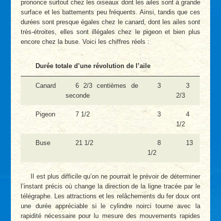
prononce surtout chez les oiseaux dont les ailes sont à grande
surface et les battements peu fréquents. Ainsi, tandis que ces
durées sont presque égales chez le canard, dont les ailes sont
très-étroites, elles sont illégales chez le pigeon et bien plus
encore chez la buse. Voici les chiffres réels :
Durée totale d’une révolution de l’aile
Canard
6 2/3 centièmes de
3
3
seconde
2/3
Pigeon
7 1/2
3
4
1/2
Buse
21 1/2
8
13
1/2
Il est plus difficile qu’on ne pourrait le prévoir de déterminer
l’instant précis où change la direction de la ligne tracée par le
télégraphe. Les attractions et les relâchements du fer doux ont
une durée appréciable si le cylindre noirci tourne avec la
rapidité nécessaire pour lu mesure des mouvements rapides