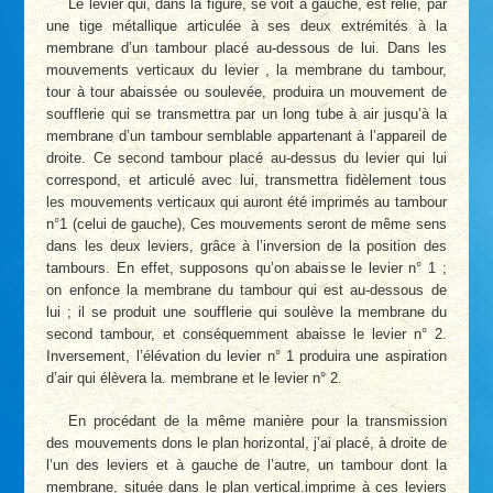
Le levier qui, dans la figure, se voit à gauche, est relié, par
une tige métallique articulée à ses deux extrémités à la
membrane d’un tambour placé au-dessous de lui. Dans les
mouvements verticaux du levier , la membrane du tambour,
tour à tour abaissée ou soulevée, produira un mouvement de
soufflerie qui se transmettra par un long tube à air jusqu’à la
membrane d’un tambour semblable appartenant à l’appareil de
droite. Ce second tambour placé au-dessus du levier qui lui
correspond, et articulé avec lui, transmettra fidèlement tous
les mouvements verticaux qui auront été imprimés au tambour
n°1 (celui de gauche), Ces mouvements seront de même sens
dans les deux leviers, grâce à l’inversion de la position des
tambours. En effet, supposons qu’on abaisse le levier n° 1 ;
on enfonce la membrane du tambour qui est au-dessous de
lui ; il se produit une soufflerie qui soulève la membrane du
second tambour, et conséquemment abaisse le levier n° 2.
Inversement, l’élévation du levier n° 1 produira une aspiration
d’air qui élèvera la. membrane et le levier n° 2.
En procédant de la même manière pour la transmission
des mouvements dons le plan horizontal, j’ai placé, à droite de
l’un des leviers et à gauche de l’autre, un tambour dont la
membrane, située dans le plan vertical.imprime à ces leviers