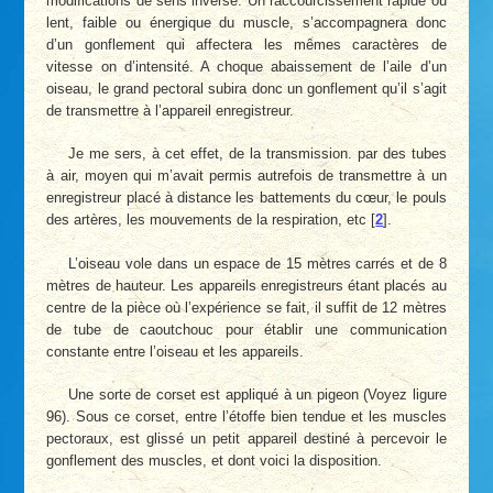
modifications de sens inverse. Un raccourcissement rapide ou
lent, faible ou énergique du muscle, s’accompagnera donc
d’un gonflement qui affectera les mêmes caractères de
vitesse on d’intensité. A choque abaissement de l’aile d’un
oiseau, le grand pectoral subira donc un gonflement qu’il s’agit
de transmettre à l’appareil enregistreur.
Je me sers, à cet effet, de la transmission. par des tubes
à air, moyen qui m’avait permis autrefois de transmettre à un
enregistreur placé à distance les battements du cœur, le pouls
des artères, les mouvements de la respiration, etc
[
2
]
.
L’oiseau vole dans un espace de 15 mètres carrés et de 8
mètres de hauteur. Les appareils enregistreurs étant placés au
centre de la pièce où l’expérience se fait, il suffit de 12 mètres
de tube de caoutchouc pour établir une communication
constante entre l’oiseau et les appareils.
Une sorte de corset est appliqué à un pigeon (Voyez ligure
96). Sous ce corset, entre l’étoffe bien tendue et les muscles
pectoraux, est glissé un petit appareil destiné à percevoir le
gonflement des muscles, et dont voici la disposition.