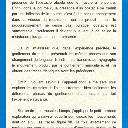
présence de l’obstacle absolu que le muscle a rencontré.
Enfin, dons la courbe c, la présence d’un obstacle se traduit
par une inflexion de la courbe, c’est-à-dire par un changement
dans la vitesse du mouvement qui se produit ; mais le
raccourcissement ne cesse pas, puisque l’obstacle est
surmontable ; seulement il devient plus lent, à cause de la
résistance plus grande qui se présente.
J’ai pu m’assurer que, dans l’expérience précitée, le
gonflement du muscle présentait les mêmes phases que son
changement de longueur, En effet, j’ai transmis au myographe
le mouvement produit par le gonflement musculaire, et j’ai
obtenu des tracés identiques avec les précédents.
Enfin ; voulant savoir si l’appareil dont je me sers pour
explorer les muscles de l’oiseau transmet bien fidèlement les
différentes phases du gonflement d’un muscle, j’ai fait
l’expérience suivante.
Sur un de mes muscles biceps, j’appliquai le petit tambour
explorateur qui a servi à recueillir sur l’oiseau les mouvements
dont on a vu les tracés figure 98. Je fixai exactement ce
tambour sur mon muscle au moyen d’une bande roulée, et je