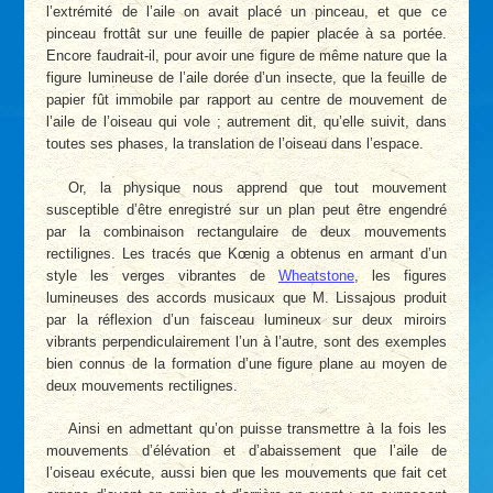
l’extrémité de l’aile on avait placé un pinceau, et que ce
pinceau frottât sur une feuille de papier placée à sa portée.
Encore faudrait-il, pour avoir une figure de même nature que la
figure lumineuse de l’aile dorée d’un insecte, que la feuille de
papier fût immobile par rapport au centre de mouvement de
l’aile de l’oiseau qui vole ; autrement dit, qu’elle suivit, dans
toutes ses phases, la translation de l’oiseau dans l’espace.
Or, la physique nous apprend que tout mouvement
susceptible d’être enregistré sur un plan peut être engendré
par la combinaison rectangulaire de deux mouvements
rectilignes. Les tracés que Kœnig a obtenus en armant d’un
style les verges vibrantes de
Wheatstone
, les figures
lumineuses des accords musicaux que M. Lissajous produit
par la réflexion d’un faisceau lumineux sur deux miroirs
vibrants perpendiculairement l’un à l’autre, sont des exemples
bien connus de la formation d’une figure plane au moyen de
deux mouvements rectilignes.
Ainsi en admettant qu’on puisse transmettre à la fois les
mouvements d’élévation et d’abaissement que l’aile de
l’oiseau exécute, aussi bien que les mouvements que fait cet