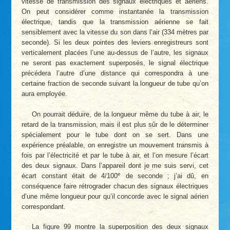
vitesse de transmission des signaux électriques et aériens.
On peut considérer comme instantanée la transmission
électrique, tandis que la transmission aérienne se fait
sensiblement avec la vitesse du son dans l’air (334 mètres par
seconde). Si les deux pointes des leviers enregistreurs sont
verticalement placées l’une au-dessus de l’autre, les signaux
ne seront pas exactement superposés, le signal électrique
précédera l’autre d’une distance qui correspondra à une
certaine fraction de seconde suivant la longueur de tube qu’on
aura employée.
On pourrait déduire, de la longueur même du tube à air, le
retard de la transmission, mais il est plus sûr de le déterminer
spécialement pour le tube dont on se sert. Dans une
expérience préalable, on enregistre un mouvement transmis à
fois par l’électricité et par le tube à air, et l’on mesure l’écart
des deux signaux. Dans l’appareil dont je me suis servi, cet
e
écart constant était de 4/100
de seconde ; j’ai dû, en
conséquence faire rétrograder chacun des signaux électriques
d’une même longueur pour qu’il concorde avec le signal aérien
correspondant.
La figure 99 montre la superposition des deux signaux