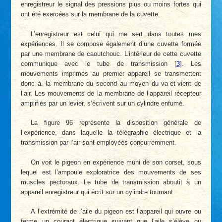
enregistreur le signal des pressions plus ou moins fortes qui
ont été exercées sur la membrane de la cuvette.
L’enregistreur est celui qui me sert dans toutes mes
expériences. Il se compose également d’une cuvette formée
par une membrane de caoutchouc. L’intérieur de cette cuvette
communique avec le tube de transmission
[
3
]
. Les
mouvements imprimés au premier appareil se transmettent
donc à. la membrane du second au moyen du va-et-vient de
l’air. Les mouvements de la membrane de l’appareil récepteur
amplifiés par un levier, s’écrivent sur un cylindre enfumé.
La figure 96 représente la disposition générale de
l’expérience, dans laquelle la télégraphie électrique et la
transmission par l’air sont employées concurremment.
On voit le pigeon en expérience muni de son corset, sous
lequel est l’ampoule exploratrice des mouvements de ses
muscles pectoraux. Le tube de transmission aboutit à un
appareil enregistreur qui écrit sur un cylindre tournant.
A l’extrémité de l’aile du pigeon est l’appareil qui ouvre ou
ferme un courant électrique suivant que l’aile s’élève ou