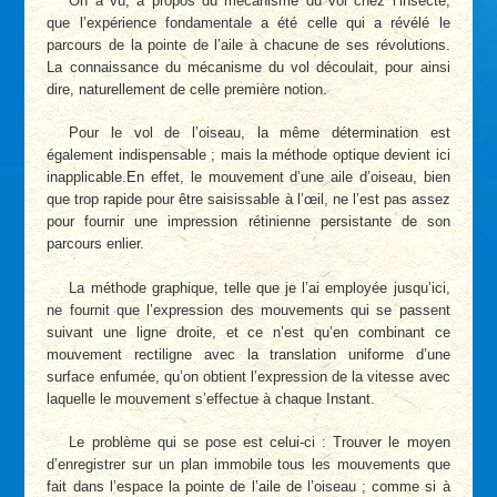
On a vu, à propos du mécanisme du vol chez l’insecte,
que l’expérience fondamentale a été celle qui a révélé le
parcours de la pointe de l’aile à chacune de ses révolutions.
La connaissance du mécanisme du vol découlait, pour ainsi
dire, naturellement de celle première notion.
Pour le vol de l’oiseau, la même détermination est
également indispensable ; mais la méthode optique devient ici
inapplicable.En effet, le mouvement d’une aile d’oiseau, bien
que trop rapide pour être saisissable à l’œil, ne l’est pas assez
pour fournir une impression rétinienne persistante de son
parcours enlier.
La méthode graphique, telle que je l’ai employée jusqu’ici,
ne fournit que l’expression des mouvements qui se passent
suivant une ligne droite, et ce n’est qu’en combinant ce
mouvement rectiligne avec la translation uniforme d’une
surface enfumée, qu’on obtient l’expression de la vitesse avec
laquelle le mouvement s’effectue à chaque Instant.
Le problème qui se pose est celui-ci : Trouver le moyen
d’enregistrer sur un plan immobile tous les mouvements que
fait dans l’espace la pointe de l’aile de l’oiseau ; comme si à