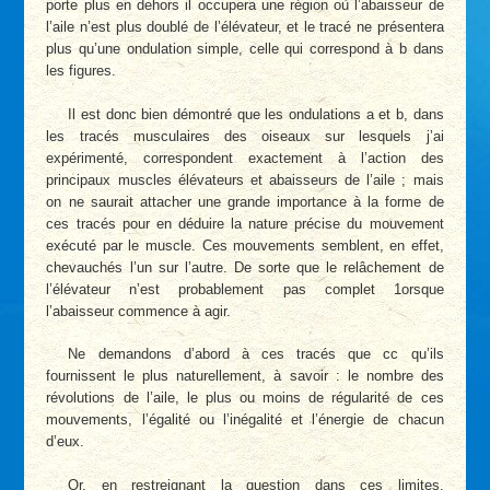
porte plus en dehors il occupera une région où l’abaisseur de
l’aile n’est plus doublé de l’élévateur, et le tracé ne présentera
plus qu’une ondulation simple, celle qui correspond à b dans
les figures.
Il est donc bien démontré que les ondulations a et b, dans
les tracés musculaires des oiseaux sur lesquels j’ai
expérimenté, correspondent exactement à l’action des
principaux muscles élévateurs et abaisseurs de l’aile ; mais
on ne saurait attacher une grande importance à la forme de
ces tracés pour en déduire la nature précise du mouvement
exécuté par le muscle. Ces mouvements semblent, en effet,
chevauchés l’un sur l’autre. De sorte que le relâchement de
l’élévateur n’est probablement pas complet 1orsque
l’abaisseur commence à agir.
Ne demandons d’abord à ces tracés que cc qu’ils
fournissent le plus naturellement, à savoir : le nombre des
révolutions de l’aile, le plus ou moins de régularité de ces
mouvements, l’égalité ou l’inégalité et l’énergie de chacun
d’eux.
Or, en restreignant la question dans ces limites,