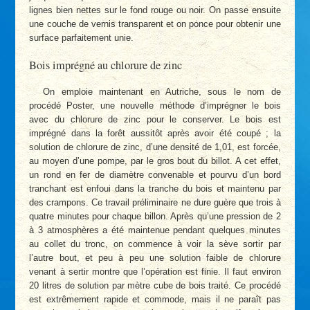
lignes bien nettes sur le fond rouge ou noir. On passe ensuite
une couche de vernis transparent et on ponce pour obtenir une
surface parfaitement unie.
Bois imprégné au chlorure de zinc
On emploie maintenant en Autriche, sous le nom de
procédé Poster, une nouvelle méthode d’imprégner le bois
avec du chlorure de zinc pour le conserver. Le bois est
imprégné dans la forêt aussitôt après avoir été coupé ; la
solution de chlorure de zinc, d’une densité de 1,01, est forcée,
au moyen d’une pompe, par le gros bout du billot. A cet effet,
un rond en fer de diamètre convenable et pourvu d’un bord
tranchant est enfoui dans la tranche du bois et maintenu par
des crampons. Ce travail préliminaire ne dure guère que trois à
quatre minutes pour chaque billon. Après qu’une pression de 2
à 3 atmosphères a été maintenue pendant quelques minutes
au collet du tronc, on commence à voir la sève sortir par
l’autre bout, et peu à peu une solution faible de chlorure
venant à sertir montre que l’opération est finie. Il faut environ
20 litres de solution par mètre cube de bois traité. Ce procédé
est extrêmement rapide et commode, mais il ne paraît pas