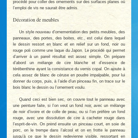
procédé pour coller des ornements sur des surfaces planes où
l’emploi de vis ne saurait être admis.
Décoration de meubles
Un style nouveau d’ornementation des petits meubles, des
panneaux, des portes, des boites, etc., est celui dans lequel
le dessin ressort en blanc et en relief sur un fond, noir ou
rouge poli comme une laque du Japon. Le procédé qui permet
d’arriver à un pareil résultat est assez simple. On prépare
d’abord un mélange de cire blanche et d’essence de
térébenthine ayant la consistance du vernis copal. On ajoute à
cela assez de blanc de céruse en poudre impalpable, pour lui
donner du corps, puis, à l’aide d’un pinceau fin, on trace sur le
bois blanc le dessin ou l’ornement voulu.
Quand ceci est bien sec, on couvre tout le panneau avec
une peinture faite, si l’on veut un fond noir, avec un mélange
de noir d’ivoire et de colle de peau, ou si l’on préfère un fond
rouge, avec une dissolution de cire à cacheter rouge dans
l’esprit-de-vin. On prend ensuite un pinceau court, en soie de
porc, on le trempe dans l’alcool et on en frotte le panneau
jusqu’à ce que le dessin redevienne visible, ressortant en