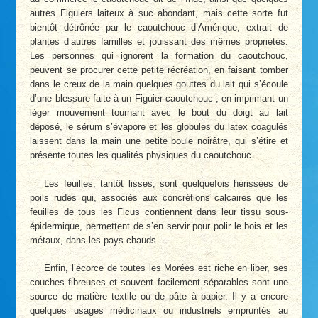
autres Figuiers laiteux à suc abondant, mais cette sorte fut
bientôt détrônée par le caoutchouc d’Amérique, extrait de
plantes d’autres familles et jouissant des mêmes propriétés.
Les personnes qui ignorent la formation du caoutchouc,
peuvent se procurer cette petite récréation, en faisant tomber
dans le creux de la main quelques gouttes du lait qui s’écoule
d’une blessure faite à un Figuier caoutchouc ; en imprimant un
léger mouvement tournant avec le bout du doigt au lait
déposé, le sérum s’évapore et les globules du latex coagulés
laissent dans la main une petite boule noirâtre, qui s’étire et
présente toutes les qualités physiques du caoutchouc.
Les feuilles, tantôt lisses, sont quelquefois hérissées de
poils rudes qui, associés aux concrétions calcaires que les
feuilles de tous les Ficus contiennent dans leur tissu sous-
épidermique, permettent de s’en servir pour polir le bois et les
métaux, dans les pays chauds.
Enfin, l’écorce de toutes les Morées est riche en liber, ses
couches fibreuses et souvent facilement séparables sont une
source de matière textile ou de pâte à papier. Il y a encore
quelques usages médicinaux ou industriels empruntés au