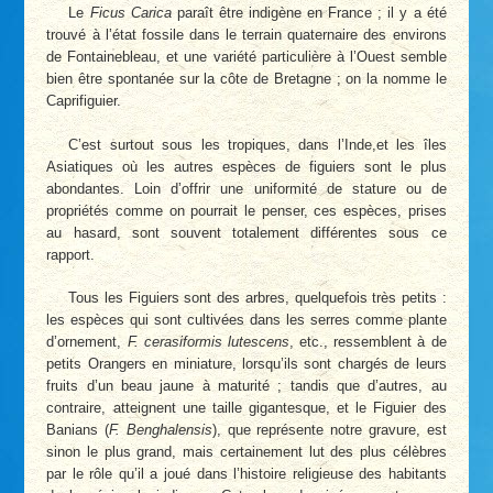
Le
Ficus Carica
paraît être indigène en France ; il y a été
trouvé à l’état fossile dans le terrain quaternaire des environs
de Fontainebleau, et une variété particulière à l’Ouest semble
bien être spontanée sur la côte de Bretagne ; on la nomme le
Caprifiguier.
C’est surtout sous les tropiques, dans l’Inde,et les îles
Asiatiques où les autres espèces de figuiers sont le plus
abondantes. Loin d’offrir une uniformité de stature ou de
propriétés comme on pourrait le penser, ces espèces, prises
au hasard, sont souvent totalement différentes sous ce
rapport.
Tous les Figuiers sont des arbres, quelquefois très petits :
les espèces qui sont cultivées dans les serres comme plante
d’ornement,
F. cerasiformis lutescens
, etc., ressemblent à de
petits Orangers en miniature, lorsqu’ils sont chargés de leurs
fruits d’un beau jaune à maturité ; tandis que d’autres, au
contraire, atteignent une taille gigantesque, et le Figuier des
Banians (
F. Benghalensis
), que représente notre gravure, est
sinon le plus grand, mais certainement lut des plus célèbres
par le rôle qu’il a joué dans l’histoire religieuse des habitants