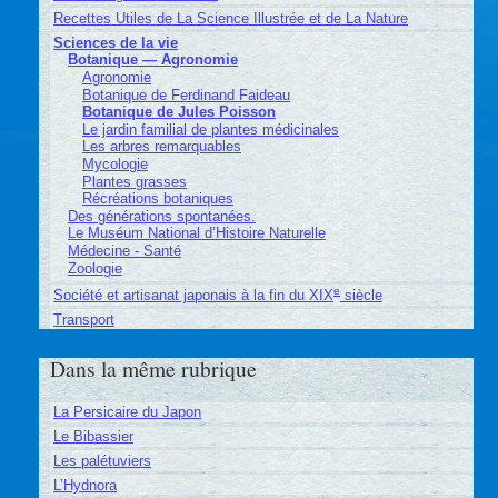
Recettes Utiles de La Science Illustrée et de La Nature
Sciences de la vie
Botanique — Agronomie
Agronomie
Botanique de Ferdinand Faideau
Botanique de Jules Poisson
Le jardin familial de plantes médicinales
Les arbres remarquables
Mycologie
Plantes grasses
Récréations botaniques
Des générations spontanées.
Le Muséum National d’Histoire Naturelle
Médecine - Santé
Zoologie
e
Société et artisanat japonais à la fin du XIX
siècle
Transport
Dans la même rubrique
La Persicaire du Japon
Le Bibassier
Les palétuviers
L’Hydnora