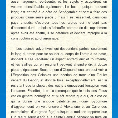
aussi largement représenté, et les sujets y acquièrent un
volume considérable également. Le bois, quoique souvent
léger, est estimé à la côte de Sénégambie et sert à faire des
pirogues d’une seule pièce ; mais il est essentiel, dans ces
pays chauds, d’écorcer tous les arbres qui ne sont pas
d’essence dure ; le bois s’échauffe, comme on dit, rapidement
après avoir été abattu, il se détériore et devient impropre à la
construction et au charronnage.
Les racines adventives qui descendent parfois seulement
le long du tronc pour se souder au corps de l’arbre à sa base,
donnent à ces végétaux un aspect anfractueux et tourmenté,
et les saillies qui en résultent peuvent atteindre dix à douze
pieds d’épaisseur. Sous le nom d’Oboounchoua, on peut voir à
l’Exposition des Colonies une section de tronc d’un Figuier
venant du Gabon, et dont le bois, exceptionnellement, est si
résistant que la plupart des outils s’émoussent lorsqu’on veut
l’entamer. En effet, il est à remarquer que le bois des Ficus
est en général homogène et plutôt tendre que dur, et c’est ce
qui a donné une antique célébrité au Figuier Sycomore
d’Égypte, dont on voit encore à Alexandrie et au Caire des
exemplaires d’un grand âge, puisque la tradition rapporte que
l’un d’eux servit d’abri à la sainte Famille pendant sa fuite en