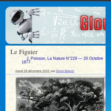
Le Figuier
J. Poisson, La Nature N°229 — 20 Octobre
1877
mardi 28 décembre 2010
,
par
Denis Blaizot