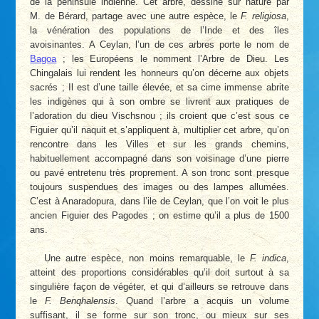
de la péninsule indienne. Cet arbre, dessiné sur nature par
M. de Bérard, partage avec une autre espèce, le
F. religiosa
,
la vénération des populations de l’Inde et des îles
avoisinantes. A Ceylan, l’un de ces arbres porte le nom de
Bagoa
; les Européens le nomment l’Arbre de Dieu. Les
Chingalais lui rendent les honneurs qu’on décerne aux objets
sacrés ; Il est d’une taille élevée, et sa cime immense abrite
les indigènes qui à son ombre se livrent aux pratiques de
l’adoration du dieu Vischsnou ; ils croient que c’est sous ce
Figuier qu’il naquit et s’appliquent à, multiplier cet arbre, qu’on
rencontre dans les Villes et sur les grands chemins,
habituellement accompagné dans son voisinage d’une pierre
ou pavé entretenu très proprement. A son tronc sont presque
toujours suspendues des images ou des lampes allumées.
C’est à Anaradopura, dans l’ile de Ceylan, que l’on voit le plus
ancien Figuier des Pagodes ; on estime qu’il a plus de 1500
ans.
Une autre espèce, non moins remarquable, le
F. indica
,
atteint des proportions considérables qu’il doit surtout à sa
singulière façon de végéter, et qui d’ailleurs se retrouve dans
le
F. Benqhalensis
. Quand l’arbre a acquis un volume
suffisant, il se forme sur son tronc, ou mieux sur ses