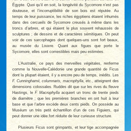
Égypte. Quoi qu’il en soit, la longévité du Sycomore n’est pas
douteuse, et l’incorruptibilité de son bois est réputée. Au
temps de leur puissance, les riches égyptiens étaient inhumés
dans des cercueils de Sycomore creusés à même dans les
troncs d’arbres, et qui étaient le plus souvent rehaussés de
sculptures ; de dessins et de caractères sémitiques. On peut
voir de ces sarcophages dont quelques-uns sont fort beaux,
au musée du Louvre. Quant aux figues que porte le
Sycomore, elles sont comestibles mais peu estimées.
L’Australie, ce pays des merveilles végétales, renferme
comme la Nouvelle-Calédonie une grande quantité de Ficus
dont la plupart étaient, il y a encore peu de temps, inédits. Les
F. Cunninghamii, columnaris, macrophylla
, etc., atteignent des
dimensions colossales. Ruddes dit que sur les rives du fleuve
Hastings, le
F. Macrophylla
acquiert un tronc de trente pieds
de diamètre ; que les premières branches en ont huit à leur
base et que l’arbre excède deux cents pieds. On possède au
Muséum un très petit échantillon d’un de ces Figuiers, qui
peut donner une idée fort réduite de leur curieuse structure.
Plusieurs Ficus sont grimpants, et leur tige accompagnée