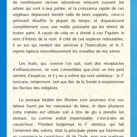
de nombreuses racines adventives enlacent souvent les
arbres qui sont à leur portée, et la croissance rapide de ces
végétaux dépassant bientôt celle de leurs supports, ceux-ci
périssent étouffés la plupart du temps, et disparaissent
complétement sous une maille puissante qui les étreint de
toutes parts. A cause de cela on a donné à ces Figuiers le
nom d’Arbres de la mort. A côté de ces espèces redoutables,
il en est qui rendent des services à l’horticulture, et le
F.
repens
tapisse merveilleusement les murailles de nos serres.
Les fruits, qui, comme l’on sait, sont des réceptacles
d’inflorescences, ne sont comestibles que chez un très petit
nombre d’espèces, et il y en a même qui sont vénéneux ; le
F.
toxicaria
, notamment, sert aux iles de la Sonde à empoisonner
les flèches des indigènes.
La presque totalité des Morées sont pourvues d’un suc
laiteux fourni par les vaisseaux du latex, et dans plusieurs
cette matière est utilisée soit à titre de glu à prendre les
oiseaux, ou comme enduit imperméable, c’est-à-dire de
caoutchouc. Pendant longtemps le
F. elastica
, qui fait
l’ornement des salons, était la principale plante qui fournissait
au commerce le caoutchouc dit de l’Inde, ainsi que quelques