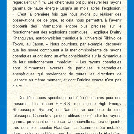
regardaient un film. Les chercheurs ont pu mesurer les rayons
gamma de haute énergie jusqu’à un mois après l’explosion.
« C’est la première fois que nous avons pu réaliser des
observations de ce type, et cela nous permettra à l’avenir
d’obtenir des informations encore plus précises sur le
fonctionnement des explosions cosmiques », explique Dmitry
Khangulyan, astrophysicien théorique à l’université Rikkyo de
Tokyo, au Japon. « Nous pourrions, par exemple, découvrir
que les novae contribuent à la mer omniprésente de rayons
cosmiques et ont donc un effet considérable sur la dynamique
de leur environnement immédiat. » Les rayons cosmiques
sont d’immenses averses de particules subatomiques
énergétiques qui proviennent de toutes les directions de
l’espace au même moment, et dont l’origine exacte n’est pas
claire.
Des télescopes spécifiques ont été nécessaires pour ces
mesures. L’installation H.E.S.S. (qui signifie High Energy
Stereoscopic System) en Namibie se compose de cinq
télescopes Cherenkov qui sont utilisés pour étudier les rayons
gamma provenant de l’espace. Une nouvelle caméra de pointe
très sensible, appelée FlashCam, a récemment été installée
dans le plus grand télescope. La conception de la FlashCam