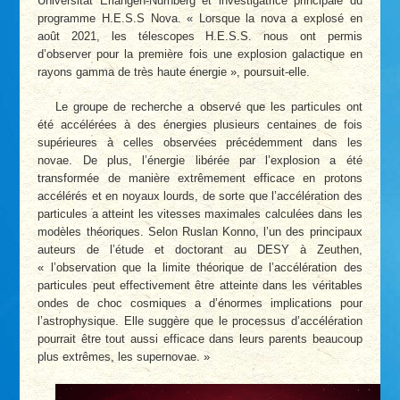
Universität Erlangen-Nürnberg et investigatrice principale du
programme H.E.S.S Nova. « Lorsque la nova a explosé en
août 2021, les télescopes H.E.S.S. nous ont permis
d’observer pour la première fois une explosion galactique en
rayons gamma de très haute énergie », poursuit-elle.
Le groupe de recherche a observé que les particules ont
été accélérées à des énergies plusieurs centaines de fois
supérieures à celles observées précédemment dans les
novae. De plus, l’énergie libérée par l’explosion a été
transformée de manière extrêmement efficace en protons
accélérés et en noyaux lourds, de sorte que l’accélération des
particules a atteint les vitesses maximales calculées dans les
modèles théoriques. Selon Ruslan Konno, l’un des principaux
auteurs de l’étude et doctorant au DESY à Zeuthen,
« l’observation que la limite théorique de l’accélération des
particules peut effectivement être atteinte dans les véritables
ondes de choc cosmiques a d’énormes implications pour
l’astrophysique. Elle suggère que le processus d’accélération
pourrait être tout aussi efficace dans leurs parents beaucoup
plus extrêmes, les supernovae. »