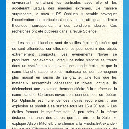
environnant, entraînant les particules avec elle et les
accélérant jusqu’à des énergies extrêmes. De manière
surprenante, la nova « RS Ophiuchi » semble provoquer
l’accélération des particules à des vitesses atteignant la limite
théorique, correspondant à des conditions idéales. Ces
recherches ont été publiées dans la revue Science.
Les naines blanches sont de vieilles étoiles épuisées qui
se sont effondrées sur elles-mêmes pour devenir des objets
extrêmement compacts. Les événements Novae se
produisent, par exemple, lorsqu’une naine blanche se trouve
dans un système binaire avec une grande étoile, et que la
naine blanche rassemble les matériaux de son compagnon
plus massif en raison de sa gravité. Une fois que les
matériaux rassemblés dépassent un niveau critique, ils
déclenchent une explosion thermonucléaire à la surface de la
naine blanche. Certaines novae sont connues pour se répéter.
RS Ophiuchi est l’une de ces novae récurrentes ; une
explosion se produit à sa surface tous les 15 à 20 ans. « Les
étoiles formant le système sont à peu près à la même
distance les unes des autres que la Terre et le Soleil »,
explique Alison Mitchell, chercheuse à la Friedrich-Alexander-