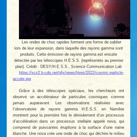
Les ondes de choc rapides forment une forme de sablier
lors de leur expansion, dans laquelle des rayons gamma sont
produits. Cette émission de rayons gamma est ensuite
détectée par les télescopes H.E.S.S. (représentés au premier
plan). Crédit : DESY/H.E.S.S., Science Communication Lab
https://scx2.b-cdn.net/gfx/news/hires/2022/cosmic-particle-
accele.jpg
Grâce à des télescopes spéciaux, les chercheurs ont
observé un accélérateur de particules cosmiques comme
jamais auparavant. Les observations réalisées avec
l’observatoire de rayons gamma H.E.S.S. en Namibie
montrent pour la première fois le déroulement d’un processus
d’accélération dans un processus stellaire appelé nova, qui
comprend de puissantes éruptions à la surface d’une naine
blanche. Une nova crée une onde de choc qui déchire le milieu