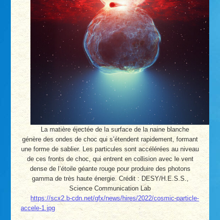
La matière éjectée de la surface de la naine blanche
génère des ondes de choc qui s’étendent rapidement, formant
une forme de sablier. Les particules sont accélérées au niveau
de ces fronts de choc, qui entrent en collision avec le vent
dense de l’étoile géante rouge pour produire des photons
gamma de très haute énergie. Crédit : DESY/H.E.S.S.,
Science Communication Lab
https://scx2.b-cdn.net/gfx/news/hires/2022/cosmic-particle-
accele-1.jpg