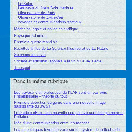
Le Soleil
Les news du Niels Bohr Institute
Observatoire de Paris
Observatoire de Zi-Ka-Weï
voyages et communications spatiaux
Médecine légale et police scientifique
Physique, Chimie
Première guerre mondiale
Recettes Utiles de La Science Illustrée et de La Nature
Sciences de la vie
e
Société et artisanat japonais à la fin du XIX
siècle
Transport
Dans la même rubrique
Les travaux d’un professeur de l’UAF sont un pas vers
l’insaisissable « théorie du tout »
Première détection du genre dans une nouvelle image
saisissante du JWST
Le modèle eBse : une nouvelle perspective sur l’énergie noire et
l’inflation
Idée d’une communication entre les mondes
Les scientifiques lèvent le voile sur le mystère de la flèche du