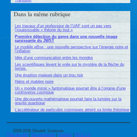
Transport
Dans la même rubrique
Les travaux d’un professeur de l’UAF sont un pas vers
l’insaisissable « théorie du tout »
Première détection du genre dans une nouvelle image
saisissante du JWST
Le modèle eBse : une nouvelle perspective sur l’énergie noire et
l’inflation
Idée d’une communication entre les mondes
Les scientifiques lèvent le voile sur le mystère de la flèche du
temps.
Une éruption majeure dans un trou noir
Halos et matière noire
Un « monde miroir » fantomatique pourrait être à l’origine d’une
controverse cosmique
Une découverte mathématique pourrait faire la lumière sur la
gravité quantique
L’accélérateur de particules cosmiques atteint sa limite théorique
2009-2026 Gloubik Sciences
Plan du site
|
Se connecter
|
Contact
|
RSS 2.0