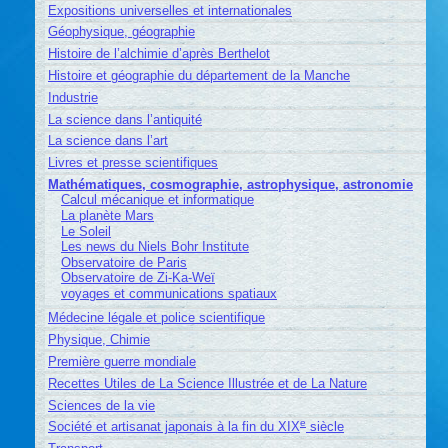
Expositions universelles et internationales
Géophysique, géographie
Histoire de l’alchimie d’après Berthelot
Histoire et géographie du département de la Manche
Industrie
La science dans l’antiquité
La science dans l’art
Livres et presse scientifiques
Mathématiques, cosmographie, astrophysique, astronomie
Calcul mécanique et informatique
La planète Mars
Le Soleil
Les news du Niels Bohr Institute
Observatoire de Paris
Observatoire de Zi-Ka-Weï
voyages et communications spatiaux
Médecine légale et police scientifique
Physique, Chimie
Première guerre mondiale
Recettes Utiles de La Science Illustrée et de La Nature
Sciences de la vie
e
Société et artisanat japonais à la fin du XIX
siècle