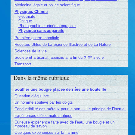
Médecine légale et police scientifique
Physique, Chimie
électricité
Optique
Photographie et cinématographie
Physique sans appareils
Première guerre mondiale
Recettes Utiles de La Science Illustrée et de La Nature
Sciences de la vie
e
Société et artisanat japonais à la fin du XIX
siècle
Transport
Dans la même rubrique
Souffler une bougie placée derrière une bouteille
Question d’équilibre
Un homme soulevé par les doigts
Conductibilité des métaux pour le son — Le principe de l’inertie.
Expériences d’électricité statique
Curieuse expérience faite avec de l’eau, une bougie et un
morceau de savon
Quelques expériences sur la flamme