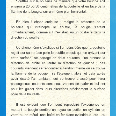
Soufflez sur la bouteille de manière que votre bouche soit
environ à 20 ou 30 centimètres de la bouteille et en face de la
flamme de la bougie, sur un même plan horizontal.
Eh bien ! chose curieuse ; malgré la présence de la
bouteille qui intercepte le souffle, la bougie s’éteint
immédiatement, comme s’il n’existait aucun obstacle dans la
direction du souffle.
Ce phénomène s’explique si l’on considère que la bouteille
reçoit sur sa surface polie le souffle produit qui, en arrivant sur
cette surface, se partage en deux courants, l’un prenant la
direction de droite et l’autre la direction de gauche ; ces
courants viennent se rencontrer à l’endroit même où se trouve
la flamme de la bougie ; ils l’éteignent alors, et cela après
avoir écarté l’air ambiant, qui se trouve chassé pour livrer
passage aux courants dont nous venons de parler et qui ont
pour les guider dans leurs directions précisément la surface
polie de la bouteille.
Il est évident que l’on peut reproduire l’expérience en
mettant la bougie derrière un tuyau de poêle, un cylindre en
verre ou en métal, une boîte en fer-blanc cylindrique, etc., ou